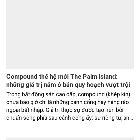
thu hút thành công từ đầu năm đến nay lên gần 350
triệu USD.
Compound thế hệ mới The Palm Island:
những giá trị nằm ở bản quy hoạch vượt trội
Trong bất động sản cao cấp, compound (khép kín)
chưa bao giờ chỉ là những cánh cổng hay hàng rào
ngoại bất nhập. Giá trị thực sự được tạo nên bởi
chuẩn sống phía sau cánh cổng ấy: sự riêng tư, an
ninh, cộng đồng cư dân tinh hoa và hệ tiện ích, dịch