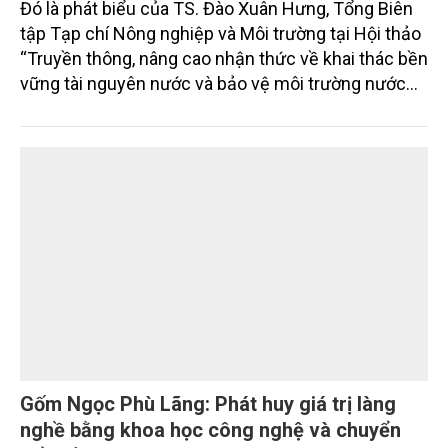
Đó là phát biểu của TS. Đào Xuân Hưng, Tổng Biên
tập Tạp chí Nông nghiệp và Môi trường tại Hội thảo
“Truyền thông, nâng cao nhận thức về khai thác bền
vững tài nguyên nước và bảo vệ môi trường nước
xuyên biên giới” do Tạp chí Nông nghiệp và Môi
trường phối hợp với Sở Nông nghiệp và Môi trường
tỉnh Lai Châu tổ chức ngày 10/7/2026. Hội thảo thu
hút sự tham gia của hơn 100 đại biểu là lãnh đạo
các đơn vị thuộc Bộ Nông nghiệp và Môi trường,
chuyên gia, nhà khoa học, Sở Nông nghiệp và Môi
trường tỉnh Lai Châu và đại diện các cơ quan đơn vị
doanh nghiệp ở các tỉnh miền núi phía Bắc.
Gốm Ngọc Phù Lãng: Phát huy giá trị làng