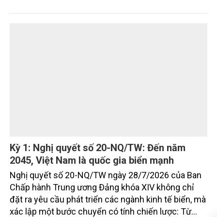
nhưng vẫn đối mặt với không ít điểm nghẽn về hạ
tầng, môi trường, du lịch và khai thác tài nguyên.
Nghị quyết mới của Ban Chấp hành Đảng bộ tỉnh
đặt mục tiêu đưa kinh tế biển phát triển nhanh, bền
vững, trở thành động lực quan trọng thúc đẩy tăng
trưởng của tỉnh đến năm 2030, tầm nhìn đến năm
2045.
Kỳ 1: Nghị quyết số 20-NQ/TW: Đến năm
2045, Việt Nam là quốc gia biển mạnh
Nghị quyết số 20-NQ/TW ngày 28/7/2026 của Ban