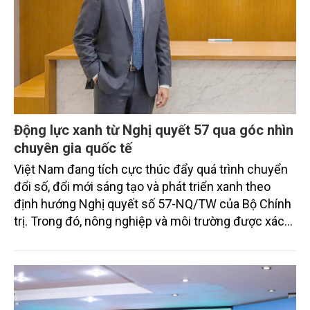
Động lực xanh từ Nghị quyết 57 qua góc nhìn
chuyên gia quốc tế
Việt Nam đang tích cực thúc đẩy quá trình chuyển
đổi số, đổi mới sáng tạo và phát triển xanh theo
định hướng Nghị quyết số 57-NQ/TW của Bộ Chính
trị. Trong đó, nông nghiệp và môi trường được xác
định là hai lĩnh vực trọng điểm chịu tác động sâu
sắc bởi các tiến bộ công nghệ và cam kết bền vững
toàn cầu, đặc biệt là mục tiêu đưa phát thải ròng
bằng 0 (Net-Zero) vào năm 2050.