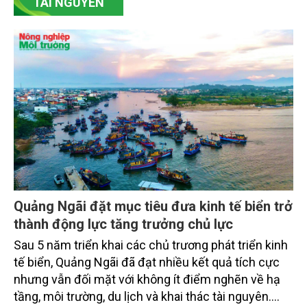
giảm mặt bằng lãi suất để hỗ trợ nền kinh tế,
SeABank tiếp tục duy trì hoạt động hiệu quả, mở
TÀI NGUYÊN
rộng tín dụng, củng cố nguồn vốn và đảm bảo các
chỉ tiêu an toàn.
Quảng Ngãi đặt mục tiêu đưa kinh tế biển trở
thành động lực tăng trưởng chủ lực
Sau 5 năm triển khai các chủ trương phát triển kinh
tế biển, Quảng Ngãi đã đạt nhiều kết quả tích cực