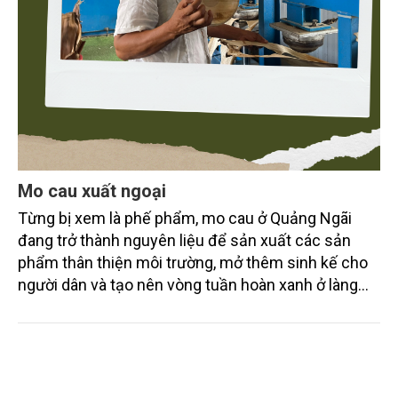
Mo cau xuất ngoại
Từng bị xem là phế phẩm, mo cau ở Quảng Ngãi
đang trở thành nguyên liệu để sản xuất các sản
phẩm thân thiện môi trường, mở thêm sinh kế cho
người dân và tạo nên vòng tuần hoàn xanh ở làng
quê. Trải qua chặng đường dài (từ 2020 đến nay),
chén, dĩa... từ mo cau đã được thị trường trong nước
và quốc tế đón nhận.