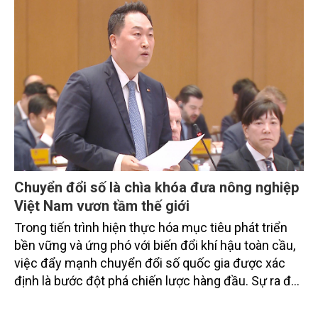
doanh nghiệp, hợp tác xã và nông dân đang trực
tiếp triển khai mô hình sản xuất lúa phát thải thấp.
Chuyển đổi số là chìa khóa đưa nông nghiệp
Việt Nam vươn tầm thế giới
Trong tiến trình hiện thực hóa mục tiêu phát triển
bền vững và ứng phó với biến đổi khí hậu toàn cầu,
việc đẩy mạnh chuyển đổi số quốc gia được xác
định là bước đột phá chiến lược hàng đầu. Sự ra đời
của Nghị quyết số 57-NQ/TW đã trở thành động lực
mạnh mẽ, thúc đẩy quá trình cải cách toàn diện,