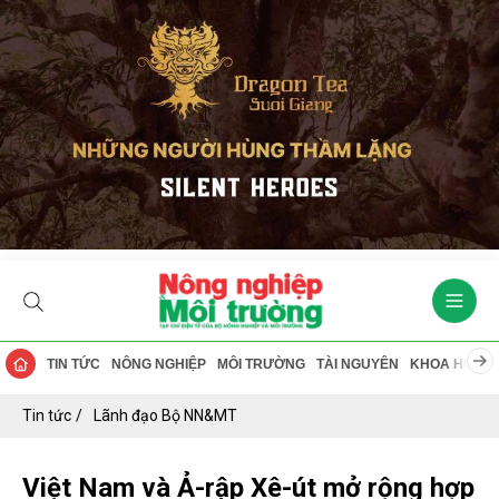
TIN TỨC
NÔNG NGHIỆP
MÔI TRƯỜNG
TÀI NGUYÊN
KHOA HỌC
Tin tức
Lãnh đạo Bộ NN&MT
Việt Nam và Ả-rập Xê-út mở rộng hợp