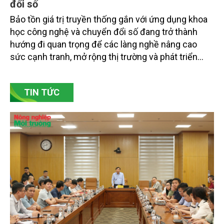
nghề bằng khoa học công nghệ và chuyển
đổi số
Bảo tồn giá trị truyền thống gắn với ứng dụng khoa
học công nghệ và chuyển đổi số đang trở thành
hướng đi quan trọng để các làng nghề nâng cao
sức cạnh tranh, mở rộng thị trường và phát triển
bền vững. Tại làng gốm Phù Lãng, xã Phù Lãng, tỉnh
Bắc Ninh, nhiều nghệ nhân và cơ sở sản xuất đã
TIN TỨC
chủ động đổi mới tư duy, đầu tư công nghệ, xây
dựng thương hiệu trên nền tảng giá trị truyền thống.