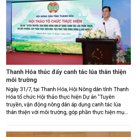
Thanh Hóa thúc đẩy canh tác lúa thân thiện
môi trường
Ngày 31/7, tại Thanh Hóa, Hội Nông dân tỉnh Thanh
Hóa tổ chức Hội thảo thực hiện Dự án "Tuyên
truyền, vận động nông dân áp dụng canh tác lúa
thân thiện với môi trường, góp phần thực hiện mục
tiêu phát thải ròng bằng 0 vào năm 2050". Chương
trình thu hút sự tham gia của đông đảo đại biểu đến
từ các cơ quan quản lý nhà nước, đơn vị nghiên cứu,