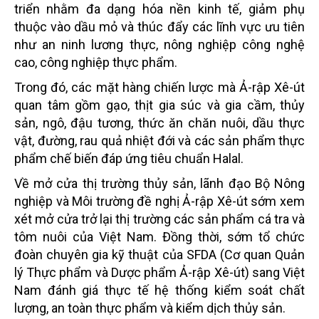
triển nhằm đa dạng hóa nền kinh tế, giảm phụ
thuộc vào dầu mỏ và thúc đẩy các lĩnh vực ưu tiên
như an ninh lương thực, nông nghiệp công nghệ
cao, công nghiệp thực phẩm.
Trong đó, các mặt hàng chiến lược mà Ả-rập Xê-út
quan tâm gồm gạo, thịt gia súc và gia cầm, thủy
sản, ngô, đậu tương, thức ăn chăn nuôi, dầu thực
vật, đường, rau quả nhiệt đới và các sản phẩm thực
phẩm chế biến đáp ứng tiêu chuẩn Halal.
Về mở cửa thị trường thủy sản, lãnh đạo Bộ Nông
nghiệp và Môi trường đề nghị Ả-rập Xê-út sớm xem
xét mở cửa trở lại thị trường các sản phẩm cá tra và
tôm nuôi của Việt Nam. Đồng thời, sớm tổ chức
đoàn chuyên gia kỹ thuật của SFDA (Cơ quan Quản
lý Thực phẩm và Dược phẩm Ả-rập Xê-út) sang Việt
Nam đánh giá thực tế hệ thống kiểm soát chất
lượng, an toàn thực phẩm và kiểm dịch thủy sản.