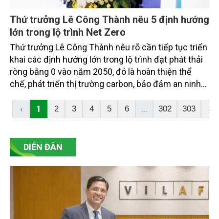
Thứ trưởng Lê Công Thành nêu 5 định hướng
lớn trong lộ trình Net Zero
Thứ trưởng Lê Công Thành nêu rõ cần tiếp tục triển
khai các định hướng lớn trong lộ trình đạt phát thải
ròng bằng 0 vào năm 2050, đó là hoàn thiện thể
chế, phát triển thị trường carbon, bảo đảm an ninh
năng lượng gắn với chuyển dịch năng lượng xanh,
bền vững, thúc đẩy chuyển đổi xanh trong các
‹
1
...
2
3
4
5
6
302
303
›
ngành kinh tế, phát huy vai trò của các hệ sinh thái
tự nhiên trong hấp thụ và lưu giữ carbon.
DIỄN ĐÀN