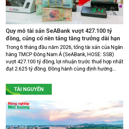
Quy mô tài sản SeABank vượt 427.100 tỷ
đồng, củng cố nền tảng tăng trưởng dài hạn
Trong 6 tháng đầu năm 2026, tổng tài sản của Ngân
hàng TMCP Đông Nam Á (SeABank, HOSE: SSB)
vượt 427.100 tỷ đồng, lợi nhuận trước thuế hợp nhất
đạt 2.625 tỷ đồng. Đồng hành cùng định hướng
giảm mặt bằng lãi suất để hỗ trợ nền kinh tế,
SeABank tiếp tục duy trì hoạt động hiệu quả, mở
TÀI NGUYÊN
rộng tín dụng, củng cố nguồn vốn và đảm bảo các
chỉ tiêu an toàn.