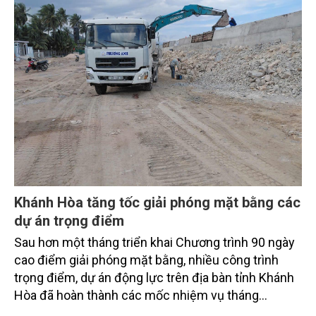
từ hoàn thiện thể chế, quy hoạch không gian biển,
quản lý tài nguyên đến bảo vệ môi trường, phục hồi
hệ sinh thái và kiến tạo sinh kế bền vững cho người
dân ven biển, hải đảo.
Khánh Hòa tăng tốc giải phóng mặt bằng các
dự án trọng điểm
Sau hơn một tháng triển khai Chương trình 90 ngày
cao điểm giải phóng mặt bằng, nhiều công trình
trọng điểm, dự án động lực trên địa bàn tỉnh Khánh
Hòa đã hoàn thành các mốc nhiệm vụ tháng
7/2026. Trong khi đó, các dự án thuộc nhóm nhiệm