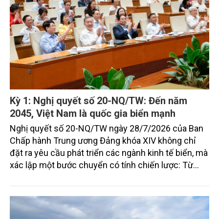
Kỳ 1: Nghị quyết số 20-NQ/TW: Đến năm
2045, Việt Nam là quốc gia biển mạnh
Nghị quyết số 20-NQ/TW ngày 28/7/2026 của Ban
Chấp hành Trung ương Đảng khóa XIV không chỉ
đặt ra yêu cầu phát triển các ngành kinh tế biển, mà
xác lập một bước chuyển có tính chiến lược: Từ
"khai thác biển" sang "quản trị biển hiện đại"; từ
"phát triển kinh tế ven biển" sang "xây dựng quốc
gia biển mạnh". Trong bước chuyển ấy, ngành Nông
nghiệp và Môi trường giữ vai trò đặc biệt quan trọng,