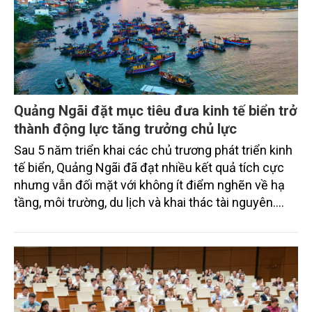
Quảng Ngãi đặt mục tiêu đưa kinh tế biển trở
thành động lực tăng trưởng chủ lực
Sau 5 năm triển khai các chủ trương phát triển kinh
tế biển, Quảng Ngãi đã đạt nhiều kết quả tích cực
nhưng vẫn đối mặt với không ít điểm nghẽn về hạ
tầng, môi trường, du lịch và khai thác tài nguyên.
Nghị quyết mới của Ban Chấp hành Đảng bộ tỉnh
đặt mục tiêu đưa kinh tế biển phát triển nhanh, bền
vững, trở thành động lực quan trọng thúc đẩy tăng
trưởng của tỉnh đến năm 2030, tầm nhìn đến năm
2045.