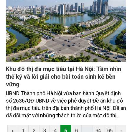
Khu đô thị đa mục tiêu tại Hà Nội: Tầm nhìn
thế kỷ và lời giải cho bài toán sinh kế bền
vững
UBND Thành phố Hà Nội vừa ban hành Quyết định
số 2636/QĐ-UBND về việc phê duyệt Đề án khu đô
thị đa mục tiêu trên địa bàn thành phố Hà Nội. Đề án
đã đối mặt với những thách thức của một đô thị
hiện đại, thiết lập sự cân bằng giữa tăng trưởng nhà
ở, bảo đảm an sinh xã hội, giải quyết bài toán sinh
5
...
‹
1
2
3
4
6
64
65
›