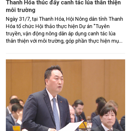
Thanh Hóa thúc đẩy canh tác lúa thân thiện
môi trường
Ngày 31/7, tại Thanh Hóa, Hội Nông dân tỉnh Thanh
Hóa tổ chức Hội thảo thực hiện Dự án "Tuyên
truyền, vận động nông dân áp dụng canh tác lúa
thân thiện với môi trường, góp phần thực hiện mục
tiêu phát thải ròng bằng 0 vào năm 2050". Chương
trình thu hút sự tham gia của đông đảo đại biểu đến
từ các cơ quan quản lý nhà nước, đơn vị nghiên cứu,
doanh nghiệp, hợp tác xã và nông dân đang trực
tiếp triển khai mô hình sản xuất lúa phát thải thấp.