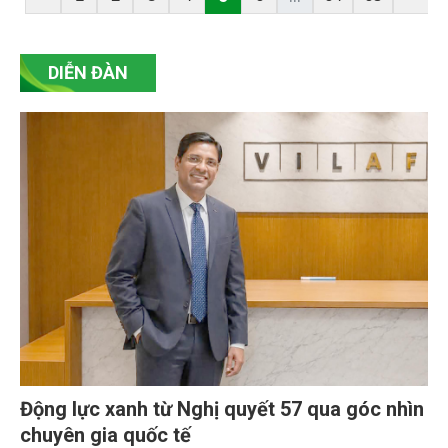
kế tại chỗ và định hình một hành lang quản lý thị
trường bất động sản nghiêm minh.
DIỄN ĐÀN
Động lực xanh từ Nghị quyết 57 qua góc nhìn
chuyên gia quốc tế