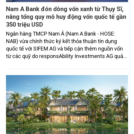
Nam A Bank đón dòng vốn xanh từ Thụy Sĩ,
nâng tổng quy mô huy động vốn quốc tế gần
350 triệu USD
Ngân hàng TMCP Nam Á (Nam A Bank - HOSE:
NAB) vừa chính thức ký kết thỏa thuận tín dụng
quốc tế với SIFEM AG và tiếp cận thêm nguồn vốn
từ các quỹ do responsAbility Investments AG quản
lý, nâng tổng quy mô dòng vốn mà ngân hàng này
thu hút thành công từ đầu năm đến nay lên gần 350
triệu USD.