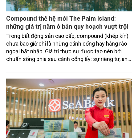
Compound thế hệ mới The Palm Island:
những giá trị nằm ở bản quy hoạch vượt trội
Trong bất động sản cao cấp, compound (khép kín)
chưa bao giờ chỉ là những cánh cổng hay hàng rào
ngoại bất nhập. Giá trị thực sự được tạo nên bởi
chuẩn sống phía sau cánh cổng ấy: sự riêng tư, an
ninh, cộng đồng cư dân tinh hoa và hệ tiện ích, dịch
vụ được thiết kế dành riêng cho họ.