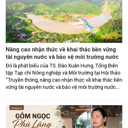
Nâng cao nhận thức về khai thác bền vững
tài nguyên nước và bảo vệ môi trường nước
Đó là phát biểu của TS. Đào Xuân Hưng, Tổng Biên
tập Tạp chí Nông nghiệp và Môi trường tại Hội thảo
“Truyền thông, nâng cao nhận thức về khai thác bền
vững tài nguyên nước và bảo vệ môi trường nước
xuyên biên giới” do Tạp chí Nông nghiệp và Môi
trường phối hợp với Sở Nông nghiệp và Môi trường
tỉnh Lai Châu tổ chức ngày 10/7/2026. Hội thảo thu
hút sự tham gia của hơn 100 đại biểu là lãnh đạo
các đơn vị thuộc Bộ Nông nghiệp và Môi trường,