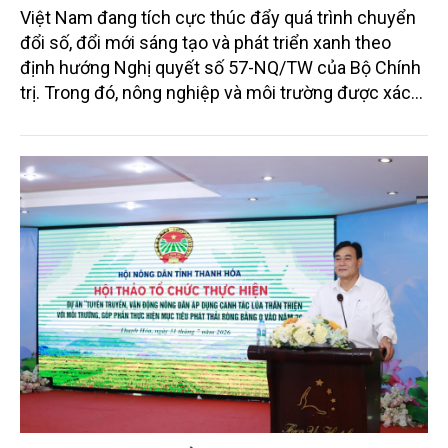
Việt Nam đang tích cực thúc đẩy quá trình chuyển
đổi số, đổi mới sáng tạo và phát triển xanh theo
định hướng Nghị quyết số 57-NQ/TW của Bộ Chính
trị. Trong đó, nông nghiệp và môi trường được xác
định là hai lĩnh vực trọng điểm chịu tác động sâu
sắc bởi các tiến bộ công nghệ và cam kết bền vững
toàn cầu, đặc biệt là mục tiêu đưa phát thải ròng
bằng 0 (Net-Zero) vào năm 2050.