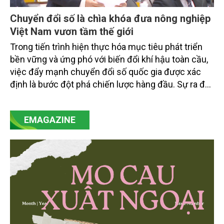
Chuyển đổi số là chìa khóa đưa nông nghiệp
Việt Nam vươn tầm thế giới
Trong tiến trình hiện thực hóa mục tiêu phát triển
bền vững và ứng phó với biến đổi khí hậu toàn cầu,
việc đẩy mạnh chuyển đổi số quốc gia được xác
định là bước đột phá chiến lược hàng đầu. Sự ra đời
của Nghị quyết số 57-NQ/TW đã trở thành động lực
mạnh mẽ, thúc đẩy quá trình cải cách toàn diện,
EMAGAZINE
minh bạch hóa chuỗi cung ứng và nâng cao hiệu
quả quản lý môi trường, đặc biệt trong hai lĩnh vực
then chốt là nông nghiệp và môi trường.