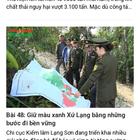
chất thải nguy hại vượt 3.100 tấn. Mặc dù công tác
thu gom, phân loại và xử lý cơ bản được thực hiện
đúng quy định, nhưng việc thiếu các cơ sở xử lý đạt
chuẩn tại địa phương và khu vực Đồng bằng sông
Cửu Long (ĐBSCL) đang đặt ra nhiều thách thức đối
với mục tiêu phát triển công nghiệp xanh, bền vững.
Những chỉ đạo mới của lãnh đạo thành phố được kỳ
vọng sẽ góp phần tháo gỡ điểm nghẽn này, hướng
tới xây dựng các KCN sạch, sinh thái trong giai
đoạn tới.
Bài 48: Giữ màu xanh Xứ Lạng bằng những
bước đi bền vững
Chi cục Kiểm lâm Lạng Sơn đang triển khai nhiều