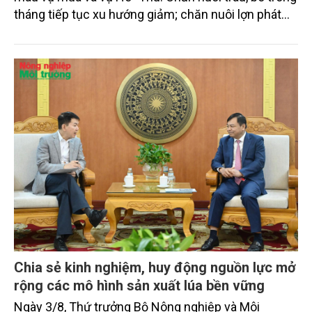
tháng tiếp tục xu hướng giảm; chăn nuôi lợn phát
triển ổn định; chăn nuôi gia cầm duy trì đà tăng
trưởng khá. Diện tích rừng trồng mới và sản lượng
thủy sản đều tăng nhẹ.
Chia sẻ kinh nghiệm, huy động nguồn lực mở
rộng các mô hình sản xuất lúa bền vững
Ngày 3/8, Thứ trưởng Bộ Nông nghiệp và Môi