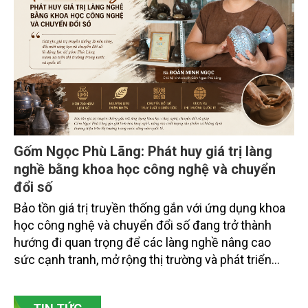
chuyên gia, nhà khoa học, Sở Nông nghiệp và Môi
trường tỉnh Lai Châu và đại diện các cơ quan đơn vị
doanh nghiệp ở các tỉnh miền núi phía Bắc.
Gốm Ngọc Phù Lãng: Phát huy giá trị làng
nghề bằng khoa học công nghệ và chuyển
đổi số
Bảo tồn giá trị truyền thống gắn với ứng dụng khoa
học công nghệ và chuyển đổi số đang trở thành
hướng đi quan trọng để các làng nghề nâng cao
sức cạnh tranh, mở rộng thị trường và phát triển
bền vững. Tại làng gốm Phù Lãng, xã Phù Lãng, tỉnh
Bắc Ninh, nhiều nghệ nhân và cơ sở sản xuất đã