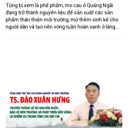
Từng bị xem là phế phẩm, mo cau ở Quảng Ngãi
đang trở thành nguyên liệu để sản xuất các sản
phẩm thân thiện môi trường, mở thêm sinh kế cho
người dân và tạo nên vòng tuần hoàn xanh ở làng
quê. Trải qua chặng đường dài (từ 2020 đến nay),
chén, dĩa... từ mo cau đã được thị trường trong nước
và quốc tế đón nhận.