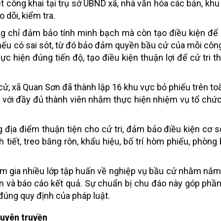
t công khai tại trụ sở UBND xã, nhà văn hóa các bản, khu 
dõi, kiểm tra.
ng chỉ đảm bảo tính minh bạch mà còn tạo điều kiện để
h nếu có sai sót, từ đó bảo đảm quyền bầu cử của mỗi côn
ực hiện đúng tiến độ, tạo điều kiện thuận lợi để cử tri t
ử, xã Quan Sơn đã thành lập 16 khu vực bỏ phiếu trên toà
p với đầy đủ thành viên nhằm thực hiện nhiệm vụ tổ chức
 địa điểm thuận tiện cho cử tri, đảm bảo điều kiện cơ s
h tiết, treo băng rôn, khẩu hiệu, bố trí hòm phiếu, phòng
ham gia nhiều lớp tập huấn về nghiệp vụ bầu cử nhằm nắ
 bản và báo cáo kết quả. Sự chuẩn bị chu đáo này góp ph
à đúng quy định của pháp luật.
tuyên truyền