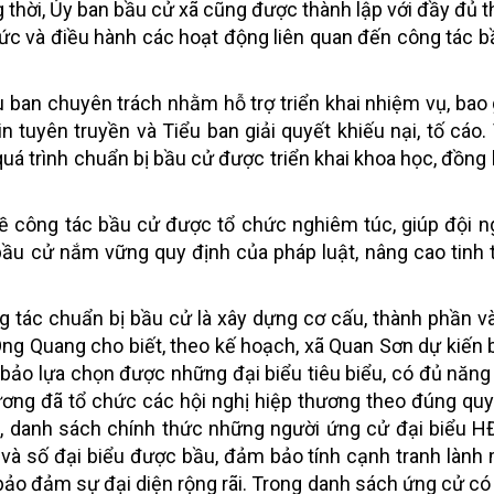
g thời, Ủy ban bầu cử xã cũng được thành lập với đầy đủ 
chức và điều hành các hoạt động liên quan đến công tác b
u ban chuyên trách nhằm hỗ trợ triển khai nhiệm vụ, bao
n tuyên truyền và Tiểu ban giải quyết khiếu nại, tố cáo.
uá trình chuẩn bị bầu cử được triển khai khoa học, đồng 
 về công tác bầu cử được tổ chức nghiêm túc, giúp đội n
ầu cử nắm vững quy định của pháp luật, nâng cao tinh 
 tác chuẩn bị bầu cử là xây dựng cơ cấu, thành phần v
ng Quang cho biết, theo kế hoạch, xã Quan Sơn dự kiến 
o lựa chọn được những đại biểu tiêu biểu, có đủ năng l
ương đã tổ chức các hội nghị hiệp thương theo đúng quy 
g, danh sách chính thức những người ứng cử đại biểu 
ử và số đại biểu được bầu, đảm bảo tính cạnh tranh lành
ảo đảm sự đại diện rộng rãi. Trong danh sách ứng cử có 