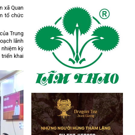
ân xã Quan
âm tổ chức
 của Trung
hoạch lãnh
p nhiệm kỳ
triển khai