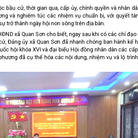
ộc bầu cử, thời gian qua, cấp ủy, chính quyền và nhân d
ương và nghiêm túc các nhiệm vụ chuẩn bị, với quyết t
sự trở thành
ngày hội non sông
trên địa bàn.
 HĐND xã Quan Sơn cho biết, n
gay sau khi có các chỉ đạo
 cử, Đảng ủy xã Quan Sơn đã nhanh chóng ban hành kế 
Quốc hội khóa XVI và đại biểu Hội đồng nhân dân các cấ
hương đã cụ thể hóa các nội dung, nhiệm vụ và lộ trình 