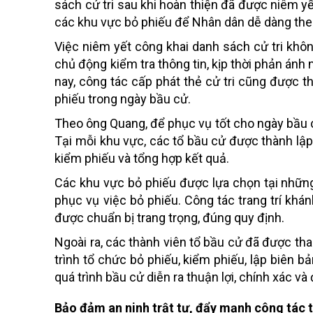
sách cử tri sau khi hoàn thiện đã được niêm yế
các khu vực bỏ phiếu để Nhân dân dễ dàng theo 
Việc niêm yết công khai danh sách cử tri khô
chủ động kiểm tra thông tin, kịp thời phản án
nay, công tác cấp phát thẻ cử tri cũng được th
phiếu trong ngày bầu cử.
Theo ông Quang, để phục vụ tốt cho ngày bầu c
Tại mỗi khu vực, các tổ bầu cử được thành lậ
kiểm phiếu và tổng hợp kết quả.
Các khu vực bỏ phiếu được lựa chọn tại những
phục vụ việc bỏ phiếu. Công tác trang trí khán
được chuẩn bị trang trọng, đúng quy định.
Ngoài ra, các thành viên tổ bầu cử đã được t
trình tổ chức bỏ phiếu, kiểm phiếu, lập biên
quá trình bầu cử diễn ra thuận lợi, chính xác v
Bảo đảm an ninh trật tự, đẩy mạnh công tác 