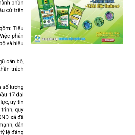
thành phần
ầu cử trên
 gồm: Tiểu
 Việc phân
bộ và hiệu
gũ cán bộ,
thần trách
à số lượng
bầu 17 đại
ực, uy tín
trình, quy
HĐND xã đã
 mạnh, dân
tỷ lệ đáng