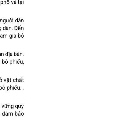
phố và tại
 người dân
g dân. Đến
ham gia bỏ
n địa bàn.
 bỏ phiếu,
ở vật chất
 bỏ phiếu…
m vững quy
ần đảm bảo