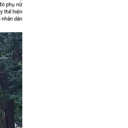
 đó phụ nữ
y thể hiện
p nhân dân