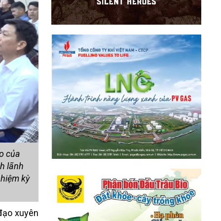
ạo của
h lãnh
nhiệm kỳ
 đạo xuyên