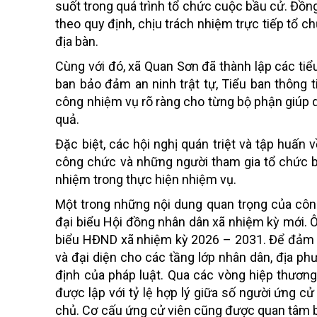
suốt trong quá trình tổ chức cuộc bầu cử. Đồn
theo quy định, chịu trách nhiệm trực tiếp tổ 
địa bàn.
Cùng với đó, xã Quan Sơn đã thành lập các tiể
ban bảo đảm an ninh trật tự, Tiểu ban thông ti
công nhiệm vụ rõ ràng cho từng bộ phận giúp q
quả.
Đặc biệt, các hội nghị quán triệt và tập huấn
công chức và những người tham gia tổ chức b
nhiệm trong thực hiện nhiệm vụ.
Một trong những nội dung quan trọng của công
đại biểu Hội đồng nhân dân xã nhiệm kỳ mới.
Ô
biểu HĐND xã nhiệm kỳ 2026 – 2031. Để đảm bả
và đại diện cho các tầng lớp nhân dân, địa ph
định của pháp luật. Qua các vòng hiệp thươn
được lập với tỷ lệ hợp lý giữa số người ứng c
chủ. Cơ cấu ứng cử viên cũng được quan tâm b