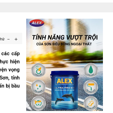
chữ
 các cấp
thực hiện
uyện vọng
Sơn, tỉnh
ẩn bị bầu