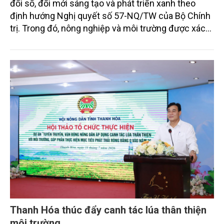
đổi số, đổi mới sáng tạo và phát triển xanh theo
định hướng Nghị quyết số 57-NQ/TW của Bộ Chính
trị. Trong đó, nông nghiệp và môi trường được xác
định là hai lĩnh vực trọng điểm chịu tác động sâu
sắc bởi các tiến bộ công nghệ và cam kết bền vững
toàn cầu, đặc biệt là mục tiêu đưa phát thải ròng
bằng 0 (Net-Zero) vào năm 2050.
Thanh Hóa thúc đẩy canh tác lúa thân thiện
môi trường