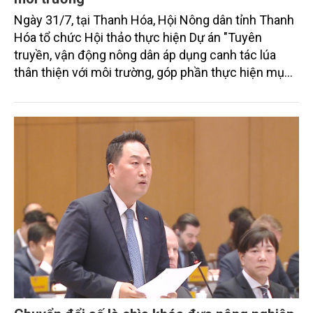
Ngày 31/7, tại Thanh Hóa, Hội Nông dân tỉnh Thanh
Hóa tổ chức Hội thảo thực hiện Dự án "Tuyên
truyền, vận động nông dân áp dụng canh tác lúa
thân thiện với môi trường, góp phần thực hiện mục
tiêu phát thải ròng bằng 0 vào năm 2050". Chương
trình thu hút sự tham gia của đông đảo đại biểu đến
từ các cơ quan quản lý nhà nước, đơn vị nghiên cứu,
doanh nghiệp, hợp tác xã và nông dân đang trực
tiếp triển khai mô hình sản xuất lúa phát thải thấp.