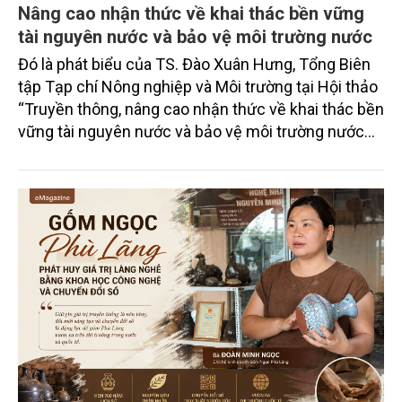
Nâng cao nhận thức về khai thác bền vững
tài nguyên nước và bảo vệ môi trường nước
Đó là phát biểu của TS. Đào Xuân Hưng, Tổng Biên
tập Tạp chí Nông nghiệp và Môi trường tại Hội thảo
“Truyền thông, nâng cao nhận thức về khai thác bền
vững tài nguyên nước và bảo vệ môi trường nước
xuyên biên giới” do Tạp chí Nông nghiệp và Môi
trường phối hợp với Sở Nông nghiệp và Môi trường
tỉnh Lai Châu tổ chức ngày 10/7/2026. Hội thảo thu
hút sự tham gia của hơn 100 đại biểu là lãnh đạo
các đơn vị thuộc Bộ Nông nghiệp và Môi trường,
chuyên gia, nhà khoa học, Sở Nông nghiệp và Môi
trường tỉnh Lai Châu và đại diện các cơ quan đơn vị
doanh nghiệp ở các tỉnh miền núi phía Bắc.