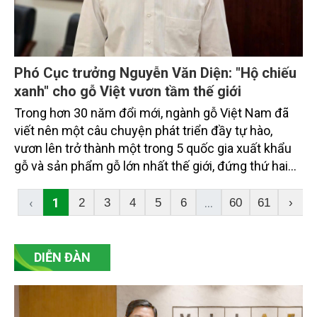
Phó Cục trưởng Nguyễn Văn Diện: "Hộ chiếu
xanh" cho gỗ Việt vươn tầm thế giới
Trong hơn 30 năm đổi mới, ngành gỗ Việt Nam đã
viết nên một câu chuyện phát triển đầy tự hào,
vươn lên trở thành một trong 5 quốc gia xuất khẩu
gỗ và sản phẩm gỗ lớn nhất thế giới, đứng thứ hai
châu Á và đứng đầu Đông Nam Á, với sản phẩm có
mặt trên 140 quốc gia và vùng lãnh thổ.
‹
1
...
2
3
4
5
6
60
61
›
DIỄN ĐÀN