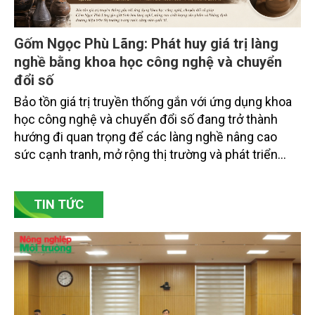
Gốm Ngọc Phù Lãng: Phát huy giá trị làng
nghề bằng khoa học công nghệ và chuyển
đổi số
Bảo tồn giá trị truyền thống gắn với ứng dụng khoa
học công nghệ và chuyển đổi số đang trở thành
hướng đi quan trọng để các làng nghề nâng cao
sức cạnh tranh, mở rộng thị trường và phát triển
bền vững. Tại làng gốm Phù Lãng, xã Phù Lãng, tỉnh
Bắc Ninh, nhiều nghệ nhân và cơ sở sản xuất đã
TIN TỨC
chủ động đổi mới tư duy, đầu tư công nghệ, xây
dựng thương hiệu trên nền tảng giá trị truyền thống.