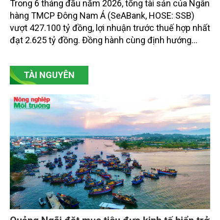
Trong 6 tháng đầu năm 2026, tổng tài sản của Ngân
hàng TMCP Đông Nam Á (SeABank, HOSE: SSB)
vượt 427.100 tỷ đồng, lợi nhuận trước thuế hợp nhất
đạt 2.625 tỷ đồng. Đồng hành cùng định hướng
giảm mặt bằng lãi suất để hỗ trợ nền kinh tế,
SeABank tiếp tục duy trì hoạt động hiệu quả, mở
TÀI NGUYÊN
rộng tín dụng, củng cố nguồn vốn và đảm bảo các
chỉ tiêu an toàn.