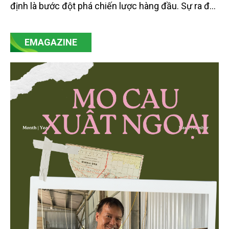
định là bước đột phá chiến lược hàng đầu. Sự ra đời
của Nghị quyết số 57-NQ/TW đã trở thành động lực
mạnh mẽ, thúc đẩy quá trình cải cách toàn diện,
EMAGAZINE
minh bạch hóa chuỗi cung ứng và nâng cao hiệu
quả quản lý môi trường, đặc biệt trong hai lĩnh vực
then chốt là nông nghiệp và môi trường.