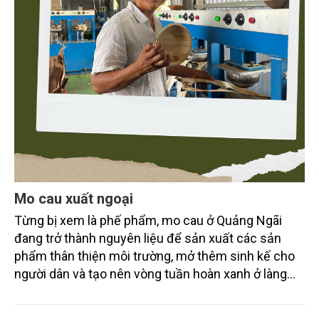
Mo cau xuất ngoại
Từng bị xem là phế phẩm, mo cau ở Quảng Ngãi
đang trở thành nguyên liệu để sản xuất các sản
phẩm thân thiện môi trường, mở thêm sinh kế cho
người dân và tạo nên vòng tuần hoàn xanh ở làng
quê. Trải qua chặng đường dài (từ 2020 đến nay),
chén, dĩa... từ mo cau đã được thị trường trong nước