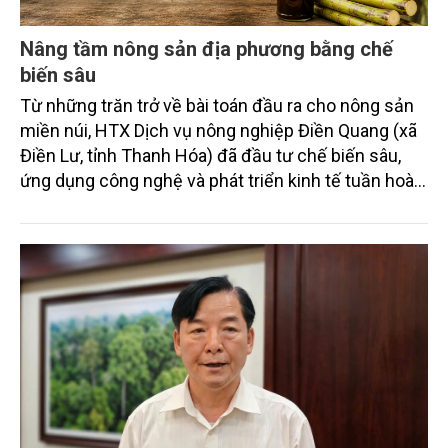
Nâng tầm nông sản địa phương bằng chế
biến sâu
Từ những trăn trở về bài toán đầu ra cho nông sản
miền núi, HTX Dịch vụ nông nghiệp Điền Quang (xã
Điền Lư, tỉnh Thanh Hóa) đã đầu tư chế biến sâu,
ứng dụng công nghệ và phát triển kinh tế tuần hoàn.
Cách làm này không chỉ giúp gia tăng giá trị cho các
sản phẩm nông nghiệp địa phương mà còn tạo việc
làm, nâng cao thu nhập cho người dân và hình thành
chuỗi sản xuất bền vững.