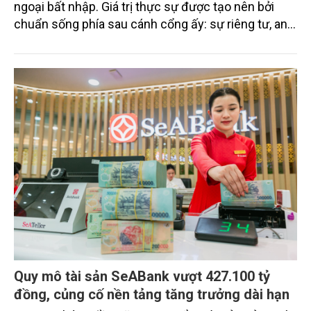
ngoại bất nhập. Giá trị thực sự được tạo nên bởi
chuẩn sống phía sau cánh cổng ấy: sự riêng tư, an
ninh, cộng đồng cư dân tinh hoa và hệ tiện ích, dịch
vụ được thiết kế dành riêng cho họ.
Quy mô tài sản SeABank vượt 427.100 tỷ
đồng, củng cố nền tảng tăng trưởng dài hạn