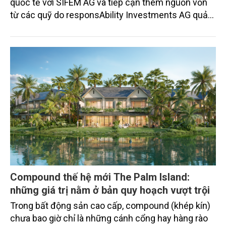
quốc tế với SIFEM AG và tiếp cận thêm nguồn vốn
từ các quỹ do responsAbility Investments AG quản
lý, nâng tổng quy mô dòng vốn mà ngân hàng này
thu hút thành công từ đầu năm đến nay lên gần 350
triệu USD.
Compound thế hệ mới The Palm Island:
những giá trị nằm ở bản quy hoạch vượt trội
Trong bất động sản cao cấp, compound (khép kín)
chưa bao giờ chỉ là những cánh cổng hay hàng rào