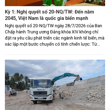
Kỳ 1: Nghị quyết số 20-NQ/TW: Đến năm
2045, Việt Nam là quốc gia biển mạnh
Nghị quyết số 20-NQ/TW ngày 28/7/2026 của Ban
Chấp hành Trung ương Đảng khóa XIV không chỉ
đặt ra yêu cầu phát triển các ngành kinh tế biển, mà
xác lập một bước chuyển có tính chiến lược: Từ
"khai thác biển" sang "quản trị biển hiện đại"; từ
"phát triển kinh tế ven biển" sang "xây dựng quốc
gia biển mạnh". Trong bước chuyển ấy, ngành Nông
nghiệp và Môi trường giữ vai trò đặc biệt quan trọng,
từ hoàn thiện thể chế, quy hoạch không gian biển,
quản lý tài nguyên đến bảo vệ môi trường, phục hồi
hệ sinh thái và kiến tạo sinh kế bền vững cho người
dân ven biển, hải đảo.