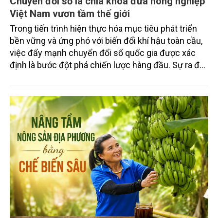
Chuyển đổi số là chìa khóa đưa nông nghiệp
Việt Nam vươn tầm thế giới
Trong tiến trình hiện thực hóa mục tiêu phát triển
bền vững và ứng phó với biến đổi khí hậu toàn cầu,
việc đẩy mạnh chuyển đổi số quốc gia được xác
định là bước đột phá chiến lược hàng đầu. Sự ra đời
của Nghị quyết số 57-NQ/TW đã trở thành động lực
mạnh mẽ, thúc đẩy quá trình cải cách toàn diện,
minh bạch hóa chuỗi cung ứng và nâng cao hiệu
quả quản lý môi trường, đặc biệt trong hai lĩnh vực
then chốt là nông nghiệp và môi trường.