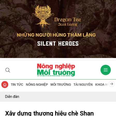
TIN TỨC
NÔNG NGHIỆP
MÔI TRƯỜNG
TÀI NGUYÊN
KHOA HỌC
Diễn đàn
Xây dựng thương hiệu chè Shan