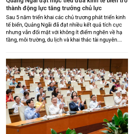
Quảng Ngãi đặt mục tiêu đưa kinh tế biển trở
thành động lực tăng trưởng chủ lực
Sau 5 năm triển khai các chủ trương phát triển kinh
tế biển, Quảng Ngãi đã đạt nhiều kết quả tích cực
nhưng vẫn đối mặt với không ít điểm nghẽn về hạ
tầng, môi trường, du lịch và khai thác tài nguyên.
Nghị quyết mới của Ban Chấp hành Đảng bộ tỉnh
đặt mục tiêu đưa kinh tế biển phát triển nhanh, bền
vững, trở thành động lực quan trọng thúc đẩy tăng
trưởng của tỉnh đến năm 2030, tầm nhìn đến năm
2045.