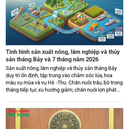
Tình hình sản xuất nông, lâm nghiệp và thủy
sản tháng Bảy và 7 tháng năm 2026
Sản xuất nông, lâm nghiệp và thủy sản tháng Bảy
duy trì ổn định, tập trung vào chăm sóc lúa, hoa
màu vụ mùa và vụ Hè -Thu. Chăn nuôi trâu, bò trong
tháng tiếp tục xu hướng giảm; chăn nuôi lợn phát
triển ổn định; chăn nuôi gia cầm duy trì đà tăng
trưởng khá. Diện tích rừng trồng mới và sản lượng
thủy sản đều tăng nhẹ.