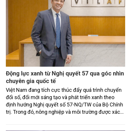
Động lực xanh từ Nghị quyết 57 qua góc nhìn
chuyên gia quốc tế
Việt Nam đang tích cực thúc đẩy quá trình chuyển
đổi số, đổi mới sáng tạo và phát triển xanh theo
định hướng Nghị quyết số 57-NQ/TW của Bộ Chính
trị. Trong đó, nông nghiệp và môi trường được xác
định là hai lĩnh vực trọng điểm chịu tác động sâu
sắc bởi các tiến bộ công nghệ và cam kết bền vững