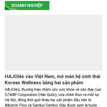
Chia sẻ kinh nghiệm, huy động nguồn lực mở
rộng các mô hình sản xuất lúa bền vững
Ngày 3/8, Thứ trưởng Bộ Nông nghiệp và Môi trường
Nguyễn Hoàng Hiệp tiếp xã giao ông Shaun Seow - CEO Tổ
chức Liên minh Từ thiện châu Á (PAA).
DOANH NGHIỆP