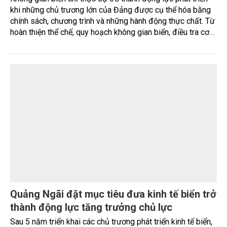
hàng trăm hộ dân tại xã Bình Sơn (tỉnh Quảng Ngãi) phải
mua nước đóng bình và lắp đặt thêm thiết bị lọc để sử
dụng. Sau hơn 20 năm vận hành, hệ thống cấp nước tập
trung đã xuống cấp, không còn đáp ứng yêu cầu xử lý
nguồn nước ngầm nhiễm phèn, đòi hỏi sớm được đầu tư
nâng cấp.
Kỳ 2: Hiện thực hóa Nghị quyết 20: Từ quản
trị tài nguyên đến phát triển kinh tế biển xanh
Không gian biển chỉ thực sự trở thành động lực phát triển
khi những chủ trương lớn của Đảng được cụ thể hóa bằng