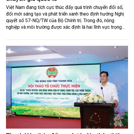
Việt Nam đang tích cực thúc đẩy quá trình chuyển đổi số,
đổi mới sáng tạo và phát triển xanh theo định hướng Nghị
quyết số 57-NQ/TW của Bộ Chính trị. Trong đó, nông
nghiệp và môi trường được xác định là hai lĩnh vực trọng
điểm chịu tác động sâu sắc bởi các tiến bộ công nghệ và
cam kết bền vững toàn cầu, đặc biệt là mục tiêu đưa phát
thải ròng bằng 0 (Net-Zero) vào năm 2050.