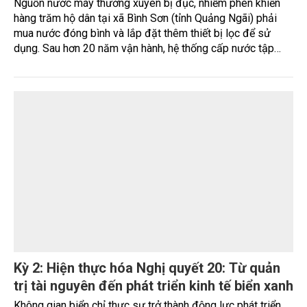
và tiếp cận thêm nguồn vốn từ các quỹ do responsAbility
Investments AG quản lý, nâng tổng quy mô dòng vốn mà
ngân hàng này thu hút thành công từ đầu năm đến nay lên
gần 350 triệu USD.
TÀI NGUYÊN
Hàng trăm hộ dân mòn mỏi chờ nước sạch
Nguồn nước máy thường xuyên bị đục, nhiễm phèn khiến