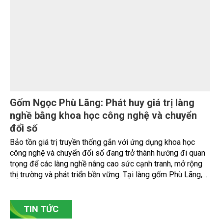
Nâng cao nhận thức về khai thác bền vững
tài nguyên nước và bảo vệ môi trường nước
Đó là phát biểu của TS. Đào Xuân Hưng, Tổng Biên tập Tạp
chí Nông nghiệp và Môi trường tại Hội thảo “Truyền thông,
nâng cao nhận thức về khai thác bền vững tài nguyên nước
và bảo vệ môi trường nước xuyên biên giới” do Tạp chí
Nông nghiệp và Môi trường phối hợp với Sở Nông nghiệp
và Môi trường tỉnh Lai Châu tổ chức ngày 10/7/2026. Hội
thảo thu hút sự tham gia của hơn 100 đại biểu là lãnh đạo
các đơn vị thuộc Bộ Nông nghiệp và Môi trường, chuyên
gia, nhà khoa học, Sở Nông nghiệp và Môi trường tỉnh Lai
Châu và đại diện các cơ quan đơn vị doanh nghiệp ở các
tỉnh miền núi phía Bắc.