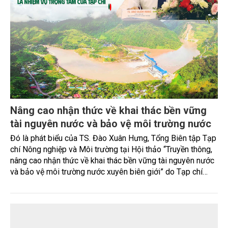
trường, mở thêm sinh kế cho người dân và tạo nên vòng
tuần hoàn xanh ở làng quê. Trải qua chặng đường dài (từ
2020 đến nay), chén, dĩa... từ mo cau đã được thị trường
trong nước và quốc tế đón nhận.