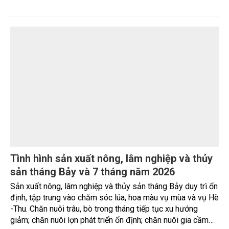
Đơn giản thủ tục trong cấp mã số vùng
trồng, hình thành nền nông nghiệp minh bạch
Ngày 4/8, Bộ Nông nghiệp và Môi trường tổ chức Hội nghị
triển khai Nghị quyết số 36/2026/NQ-CP của Chính phủ về
đơn giản hóa thủ tục hành chính đối với mã số vùng trồng
và mã số cơ sở đóng gói.