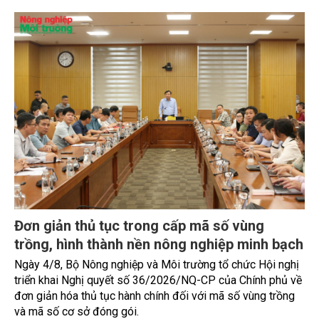
Gốm Ngọc Phù Lãng: Phát huy giá trị làng
nghề bằng khoa học công nghệ và chuyển
đổi số
Bảo tồn giá trị truyền thống gắn với ứng dụng khoa học
công nghệ và chuyển đổi số đang trở thành hướng đi quan
trọng để các làng nghề nâng cao sức cạnh tranh, mở rộng
thị trường và phát triển bền vững. Tại làng gốm Phù Lãng,
xã Phù Lãng, tỉnh Bắc Ninh, nhiều nghệ nhân và cơ sở sản
xuất đã chủ động đổi mới tư duy, đầu tư công nghệ, xây
dựng thương hiệu trên nền tảng giá trị truyền thống.
TIN TỨC