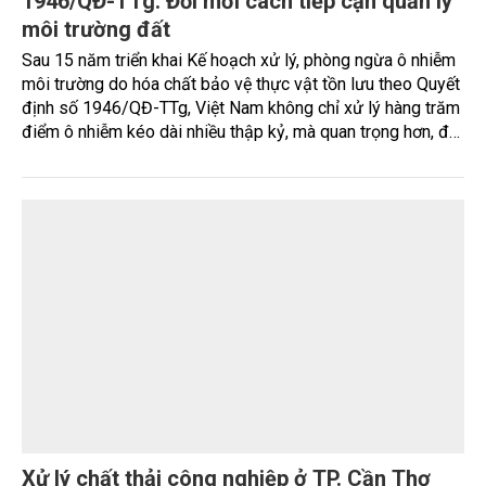
mặt với không ít điểm nghẽn về hạ tầng, môi trường, du lịch
và khai thác tài nguyên. Nghị quyết mới của Ban Chấp hành
Đảng bộ tỉnh đặt mục tiêu đưa kinh tế biển phát triển
nhanh, bền vững, trở thành động lực quan trọng thúc đẩy
tăng trưởng của tỉnh đến năm 2030, tầm nhìn đến năm
MÔI TRƯỜNG
2045.
Nhìn lại 15 năm thực hiện quyết định số
1946/QĐ-TTg: Đổi mới cách tiếp cận quản lý