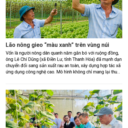
Lão nông gieo “màu xanh” trên vùng núi
Vốn là người nông dân quanh năm gắn bó với ruộng đồng,
ông Lê Chí Dũng (xã Điền Lư, tỉnh Thanh Hóa) đã mạnh dạn
chuyển đổi sang sản xuất rau an toàn, xây dựng hợp tác xã
ứng dụng công nghệ cao. Mô hình không chỉ mang lại thu
nhập ổn định cho nhiều hộ dân mà còn góp phần thúc đẩy
phát triển nền nông nghiệp xanh, bền vững ở địa phương.