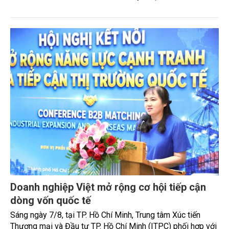
HAJOlés vào Việt Nam, mở màn hệ sinh thái
Korean Wellness bằng hai sản phẩm
HAJOlés, thương hiệu chăm sóc sức khỏe và sắc đẹp của
EZWAY Corporation (Hàn Quốc), vừa chính thức ra mắt tại
Hà Nội, đồng thời giới thiệu hai sản phẩm đầu tiên là
Albumin Plus và Samkul Samkul. Đây được xem là bước đi
đầu tiên trong kế hoạch phát triển hệ sinh thái Korean