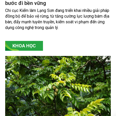
Khối lượng chất thải rắn công nghiệp phát sinh tại các khu
công nghiệp (KCN) trên địa bàn TP. Cần Thơ hiện lên tới hơn
404.000 tấn mỗi năm, trong khi chất thải nguy hại vượt
3.100 tấn. Mặc dù công tác thu gom, phân loại và xử lý cơ
bản được thực hiện đúng quy định, nhưng việc thiếu các cơ
sở xử lý đạt chuẩn tại địa phương và khu vực Đồng bằng
sông Cửu Long (ĐBSCL) đang đặt ra nhiều thách thức đối
với mục tiêu phát triển công nghiệp xanh, bền vững. Những
chỉ đạo mới của lãnh đạo thành phố được kỳ vọng sẽ góp
phần tháo gỡ điểm nghẽn này, hướng tới xây dựng các KCN
sạch, sinh thái trong giai đoạn tới.
Bài 48: Giữ màu xanh Xứ Lạng bằng những
bước đi bền vững