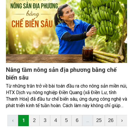
Nâng tầm nông sản địa phương bằng chế
biến sâu
Từ những trăn trở về bài toán đầu ra cho nông sản miền núi,
HTX Dịch vụ nông nghiệp Điền Quang (xã Điền Lư, tỉnh
Thanh Hóa) đã đầu tư chế biến sâu, ứng dụng công nghệ và
phát triển kinh tế tuần hoàn. Cách làm này không chỉ giúp
gia tăng giá trị cho các sản phẩm nông nghiệp địa phương
mà còn tạo việc làm, nâng cao thu nhập cho người dân và
‹
1
...
2
3
4
5
6
25
26
›
hình thành chuỗi sản xuất bền vững.