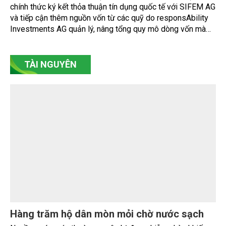
Global tại Việt Nam đã tổ chức thành công Hội nghị kết nối
mở rộng năng lực cạnh tranh và tiếp cận thị trường Quốc tế.
Nam A Bank đón dòng vốn xanh từ Thụy Sĩ,
nâng tổng quy mô huy động vốn quốc tế gần
350 triệu USD
Ngân hàng TMCP Nam Á (Nam A Bank - HOSE: NAB) vừa
chính thức ký kết thỏa thuận tín dụng quốc tế với SIFEM AG