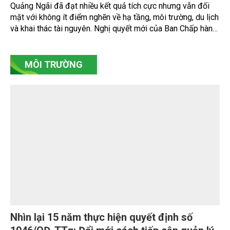
chính sách, chương trình và những hành động thực chất. Từ
hoàn thiện thể chế, quy hoạch không gian biển, điều tra cơ
bản, chuyển đổi số, phát triển nuôi biển công nghệ cao đến
bảo tồn hệ sinh thái và xây dựng kinh tế biển xanh, ngành
Nông nghiệp và Môi trường đang từng bước hiện thực hóa
Nghị quyết số 20-NQ/TW, hướng tới cách tiếp cận mới: khai
thác hợp lý, bảo vệ tài nguyên và kiến tạo những giá trị phát
triển lâu dài từ biển.
Quảng Ngãi đặt mục tiêu đưa kinh tế biển trở
thành động lực tăng trưởng chủ lực
Sau 5 năm triển khai các chủ trương phát triển kinh tế biển,
Quảng Ngãi đã đạt nhiều kết quả tích cực nhưng vẫn đối