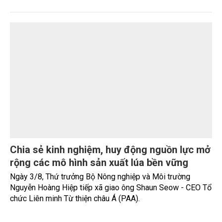
Tình hình sản xuất nông, lâm nghiệp và thủy
sản tháng Bảy và 7 tháng năm 2026
Sản xuất nông, lâm nghiệp và thủy sản tháng Bảy duy trì ổn
định, tập trung vào chăm sóc lúa, hoa màu vụ mùa và vụ Hè
-Thu. Chăn nuôi trâu, bò trong tháng tiếp tục xu hướng
giảm; chăn nuôi lợn phát triển ổn định; chăn nuôi gia cầm
duy trì đà tăng trưởng khá. Diện tích rừng trồng mới và sản
lượng thủy sản đều tăng nhẹ.