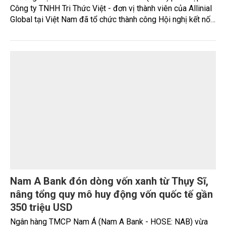
Wellness tại Việt Nam, thay vì chỉ tập trung kinh doanh các
sản phẩm chăm sóc sức khỏe riêng lẻ.
Doanh nghiệp Việt mở rộng cơ hội tiếp cận
dòng vốn quốc tế
Sáng ngày 7/8, tại TP. Hồ Chí Minh, Trung tâm Xúc tiến
Thương mại và Đầu tư TP. Hồ Chí Minh (ITPC) phối hợp với
Công ty TNHH Tri Thức Việt - đơn vị thành viên của Allinial