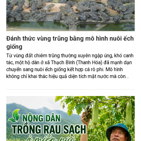
khả năng chống chịu sâu bệnh, phục vụ nhân giống, trồng
rừng ở Việt Nam.
Đánh thức vùng trũng bằng mô hình nuôi ếch
giống
Từ vùng đất chiêm trũng thường xuyên ngập úng, khó canh
tác, một hộ dân ở xã Thạch Bình (Thanh Hóa) đã mạnh dạn
chuyển sang nuôi ếch giống kết hợp cá rô phi. Mô hình
không chỉ khai thác hiệu quả diện tích mặt nước mà còn
mang lại doanh thu hàng trăm triệu đồng mỗi lứa nuôi.