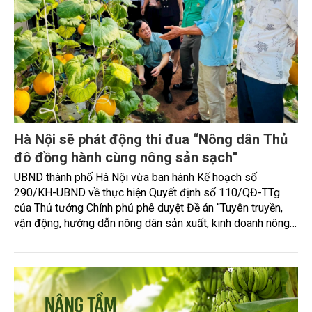
Hà Nội sẽ phát động thi đua “Nông dân Thủ
đô đồng hành cùng nông sản sạch”
UBND thành phố Hà Nội vừa ban hành Kế hoạch số
290/KH-UBND về thực hiện Quyết định số 110/QĐ-TTg
của Thủ tướng Chính phủ phê duyệt Đề án “Tuyên truyền,
vận động, hướng dẫn nông dân sản xuất, kinh doanh nông
sản, thực phẩm an toàn vì sức khỏe cộng đồng giai đoạn
2026-2030”.