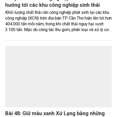
môi trường đất
Sau 15 năm triển khai Kế hoạch xử lý, phòng ngừa ô nhiễm
môi trường do hóa chất bảo vệ thực vật tồn lưu theo Quyết
định số 1946/QĐ-TTg, Việt Nam không chỉ xử lý hàng trăm
điểm ô nhiễm kéo dài nhiều thập kỷ, mà quan trọng hơn, đã
từng bước chuyển đổi cách tiếp cận quản lý - từ xử lý tồn
lưu sang quản trị môi trường đất dựa trên rủi ro, dữ liệu và
mục tiêu phát triển bền vững.
Xử lý chất thải công nghiệp ở TP. Cần Thơ
hướng tới các khu công nghiệp sinh thái