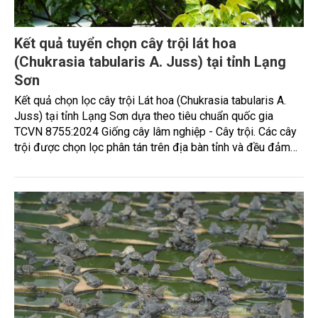
Kết quả tuyển chọn cây trội lát hoa
(Chukrasia tabularis A. Juss) tại tỉnh Lạng
Sơn
Kết quả chọn lọc cây trội Lát hoa (Chukrasia tabularis A.
Juss) tại tỉnh Lạng Sơn dựa theo tiêu chuẩn quốc gia
TCVN 8755:2024 Giống cây lâm nghiệp - Cây trội. Các cây
trội được chọn lọc phân tán trên địa bàn tỉnh và đều đảm
bảo độ vượt về sinh trưởng, hình thái và sức khỏe so với
các cây xung quanh, với độ vượt trội về đường kính ngang
ngực vượt từ 25,5% đến 90,7%, chiều cao vút ngọn vượt từ
10,4% - 35,3% và chiều cao dưới cành vượt từ 12,7% đến
112,5%. Những cây này có thân thẳng, tròn đều, cành nhỏ
và sinh trưởng tốt, không bị sâu bệnh, đáp ứng đầy đủ tiêu
chuẩn để làm nguồn giống. Các cây trội Lát hoa này đã
được Chi cục kiểm lâm tỉnh Lạng Sơn công nhận nguồn
giống cây trồng Lâm nghiệp theo Quyết định số 59/QĐ-KL
ngày 03/12/2024. Đây là nguồn giống chất lượng cao, có