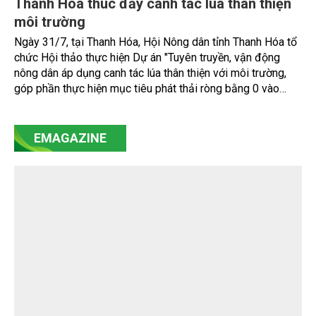
Thanh Hóa thúc đẩy canh tác lúa thân thiện
môi trường
Ngày 31/7, tại Thanh Hóa, Hội Nông dân tỉnh Thanh Hóa tổ
chức Hội thảo thực hiện Dự án "Tuyên truyền, vận động
nông dân áp dụng canh tác lúa thân thiện với môi trường,
góp phần thực hiện mục tiêu phát thải ròng bằng 0 vào
năm 2050". Chương trình thu hút sự tham gia của đông đảo
đại biểu đến từ các cơ quan quản lý nhà nước, đơn vị
nghiên cứu, doanh nghiệp, hợp tác xã và nông dân đang
EMAGAZINE
trực tiếp triển khai mô hình sản xuất lúa phát thải thấp.