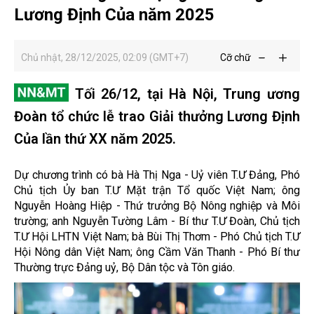
Lương Định Của năm 2025
Chủ nhật, 28/12/2025, 02:09 (GMT+7)
Cỡ chữ
Tối 26/12, tại Hà Nội, Trung ương
Đoàn tổ chức lễ trao Giải thưởng Lương Định
Của lần thứ XX năm 2025.
Dự chương trình có bà Hà Thị Nga - Uỷ viên T.Ư Đảng, Phó
Chủ tịch Ủy ban T.Ư Mặt trận Tổ quốc Việt Nam; ông
Nguyễn Hoàng Hiệp - Thứ trưởng Bộ Nông nghiệp và Môi
trường; anh Nguyễn Tường Lâm - Bí thư T.Ư Đoàn, Chủ tịch
T.Ư Hội LHTN Việt Nam; bà Bùi Thị Thơm - Phó Chủ tịch T.Ư
Hội Nông dân Việt Nam; ông Cầm Văn Thanh - Phó Bí thư
Thường trực Đảng uỷ, Bộ Dân tộc và Tôn giáo.