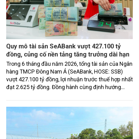
Quy mô tài sản SeABank vượt 427.100 tỷ
đồng, củng cố nền tảng tăng trưởng dài hạn
Trong 6 tháng đầu năm 2026, tổng tài sản của Ngân
hàng TMCP Đông Nam Á (SeABank, HOSE: SSB)
vượt 427.100 tỷ đồng, lợi nhuận trước thuế hợp nhất
đạt 2.625 tỷ đồng. Đồng hành cùng định hướng
giảm mặt bằng lãi suất để hỗ trợ nền kinh tế,
SeABank tiếp tục duy trì hoạt động hiệu quả, mở
rộng tín dụng, củng cố nguồn vốn và đảm bảo các
chỉ tiêu an toàn.