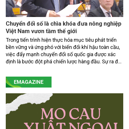
Chuyển đổi số là chìa khóa đưa nông nghiệp
Việt Nam vươn tầm thế giới
Trong tiến trình hiện thực hóa mục tiêu phát triển
bền vững và ứng phó với biến đổi khí hậu toàn cầu,
việc đẩy mạnh chuyển đổi số quốc gia được xác
định là bước đột phá chiến lược hàng đầu. Sự ra đời
của Nghị quyết số 57-NQ/TW đã trở thành động lực
mạnh mẽ, thúc đẩy quá trình cải cách toàn diện,
EMAGAZINE
minh bạch hóa chuỗi cung ứng và nâng cao hiệu
quả quản lý môi trường, đặc biệt trong hai lĩnh vực
then chốt là nông nghiệp và môi trường.