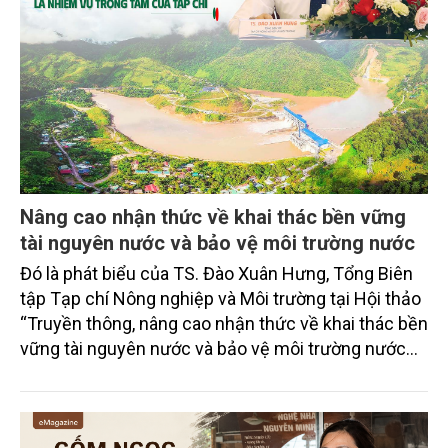
Nâng cao nhận thức về khai thác bền vững
tài nguyên nước và bảo vệ môi trường nước
Đó là phát biểu của TS. Đào Xuân Hưng, Tổng Biên
tập Tạp chí Nông nghiệp và Môi trường tại Hội thảo
“Truyền thông, nâng cao nhận thức về khai thác bền
vững tài nguyên nước và bảo vệ môi trường nước
xuyên biên giới” do Tạp chí Nông nghiệp và Môi
trường phối hợp với Sở Nông nghiệp và Môi trường
tỉnh Lai Châu tổ chức ngày 10/7/2026. Hội thảo thu