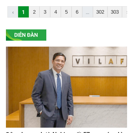
chuyển đổi số, cơ sở dữ liệu đất đai và các chương
trình mục tiêu quốc gia, mà còn thẳng thắn nhận
‹
1
...
2
3
4
5
6
302
303
›
diện các điểm nghẽn cần tập trung tháo gỡ trong
thời gian tới.
DIỄN ĐÀN