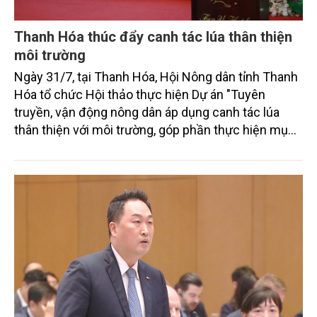
Thanh Hóa thúc đẩy canh tác lúa thân thiện
môi trường
Ngày 31/7, tại Thanh Hóa, Hội Nông dân tỉnh Thanh
Hóa tổ chức Hội thảo thực hiện Dự án "Tuyên
truyền, vận động nông dân áp dụng canh tác lúa
thân thiện với môi trường, góp phần thực hiện mục
tiêu phát thải ròng bằng 0 vào năm 2050". Chương
trình thu hút sự tham gia của đông đảo đại biểu đến
từ các cơ quan quản lý nhà nước, đơn vị nghiên cứu,
doanh nghiệp, hợp tác xã và nông dân đang trực
tiếp triển khai mô hình sản xuất lúa phát thải thấp.