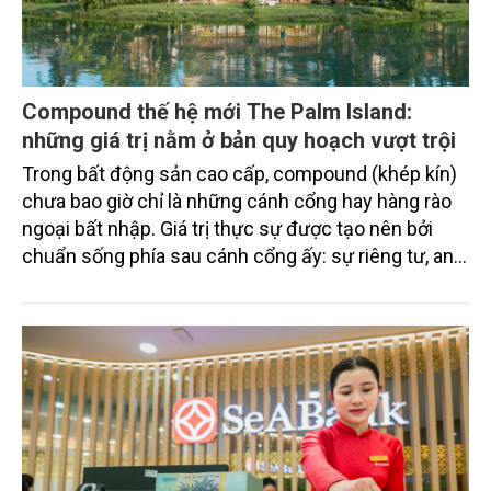
Compound thế hệ mới The Palm Island:
những giá trị nằm ở bản quy hoạch vượt trội
Trong bất động sản cao cấp, compound (khép kín)
chưa bao giờ chỉ là những cánh cổng hay hàng rào
ngoại bất nhập. Giá trị thực sự được tạo nên bởi
chuẩn sống phía sau cánh cổng ấy: sự riêng tư, an
ninh, cộng đồng cư dân tinh hoa và hệ tiện ích, dịch
vụ được thiết kế dành riêng cho họ.