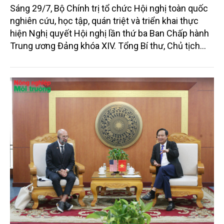
ương 3, khóa XIV
Sáng 29/7, Bộ Chính trị tổ chức Hội nghị toàn quốc
nghiên cứu, học tập, quán triệt và triển khai thực
hiện Nghị quyết Hội nghị lần thứ ba Ban Chấp hành
Trung ương Đảng khóa XIV. Tổng Bí thư, Chủ tịch
nước Tô Lâm đã có bài phát biểu chỉ đạo quan
trọng. Tạp chí Nông nghiệp và Môi trường trân trọng
giới thiệu toàn văn bài phát biểu của đồng chí Tổng
Bí thư, Chủ tịch nước.