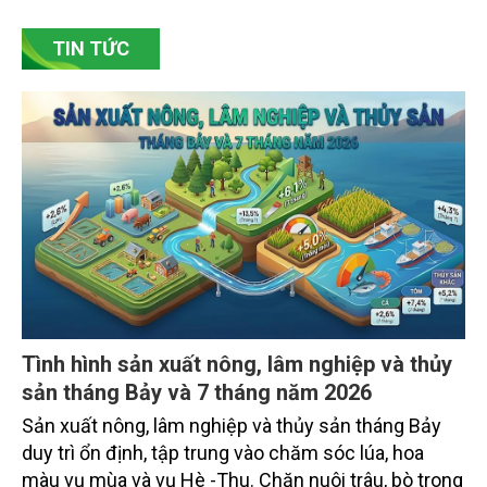
Bắc Ninh, nhiều nghệ nhân và cơ sở sản xuất đã
TIN TỨC
chủ động đổi mới tư duy, đầu tư công nghệ, xây
dựng thương hiệu trên nền tảng giá trị truyền thống.
Tình hình sản xuất nông, lâm nghiệp và thủy
sản tháng Bảy và 7 tháng năm 2026
Sản xuất nông, lâm nghiệp và thủy sản tháng Bảy
duy trì ổn định, tập trung vào chăm sóc lúa, hoa
màu vụ mùa và vụ Hè -Thu. Chăn nuôi trâu, bò trong