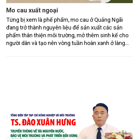
Mo cau xuất ngoại
Từng bị xem là phế phẩm, mo cau ở Quảng Ngãi
đang trở thành nguyên liệu để sản xuất các sản
phẩm thân thiện môi trường, mở thêm sinh kế cho
người dân và tạo nên vòng tuần hoàn xanh ở làng
quê. Trải qua chặng đường dài (từ 2020 đến nay),
chén, dĩa... từ mo cau đã được thị trường trong nước
và quốc tế đón nhận.