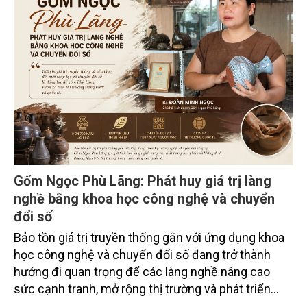
hút sự tham gia của hơn 100 đại biểu là lãnh đạo
các đơn vị thuộc Bộ Nông nghiệp và Môi trường,
chuyên gia, nhà khoa học, Sở Nông nghiệp và Môi
trường tỉnh Lai Châu và đại diện các cơ quan đơn vị
doanh nghiệp ở các tỉnh miền núi phía Bắc.
Gốm Ngọc Phù Lãng: Phát huy giá trị làng
nghề bằng khoa học công nghệ và chuyển
đổi số
Bảo tồn giá trị truyền thống gắn với ứng dụng khoa
học công nghệ và chuyển đổi số đang trở thành
hướng đi quan trọng để các làng nghề nâng cao
sức cạnh tranh, mở rộng thị trường và phát triển
bền vững. Tại làng gốm Phù Lãng, xã Phù Lãng, tỉnh