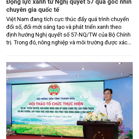
Động lực xanh từ Nghị quyết 57 qua góc nhìn
chuyên gia quốc tế
Việt Nam đang tích cực thúc đẩy quá trình chuyển
đổi số, đổi mới sáng tạo và phát triển xanh theo
định hướng Nghị quyết số 57-NQ/TW của Bộ Chính
trị. Trong đó, nông nghiệp và môi trường được xác
định là hai lĩnh vực trọng điểm chịu tác động sâu
sắc bởi các tiến bộ công nghệ và cam kết bền vững
toàn cầu, đặc biệt là mục tiêu đưa phát thải ròng
bằng 0 (Net-Zero) vào năm 2050.