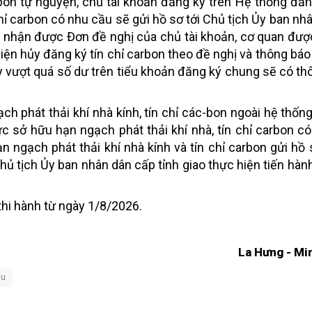
-bon tự nguyện, chủ tài khoản đăng ký trên Hệ thống đă
chỉ carbon có nhu cầu sẽ gửi hồ sơ tới Chủ tịch Ủy ban nh
ày nhận được Đơn đề nghị của chủ tài khoản, cơ quan đượ
iện hủy đăng ký tín chỉ carbon theo đề nghị và thông báo
y vượt quá số dư trên tiểu khoản đăng ký chung sẽ có th
h phát thải khí nhà kính, tín chỉ các-bon ngoài hệ thống
ức sở hữu hạn ngạch phát thải khí nhà, tín chỉ carbon có
 ngạch phát thải khí nhà kính và tín chỉ carbon gửi hồ 
hủ tịch Ủy ban nhân dân cấp tỉnh giao thực hiện tiến hàn
thi hành từ ngày 1/8/2026.
La Hưng - Mi
ậu