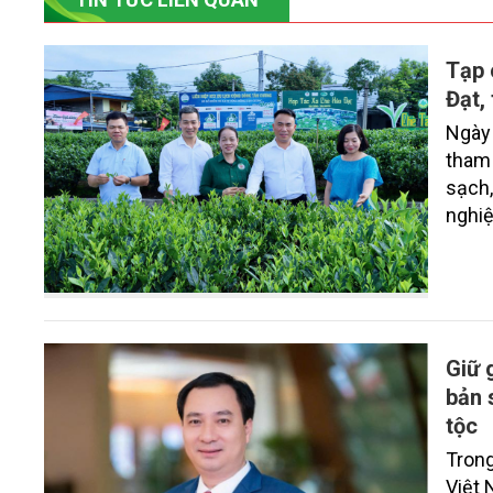
Tạp 
Đạt,
Ngày 
tham 
sạch,
nghiệ
Giữ 
bản 
tộc
Trong
Việt 