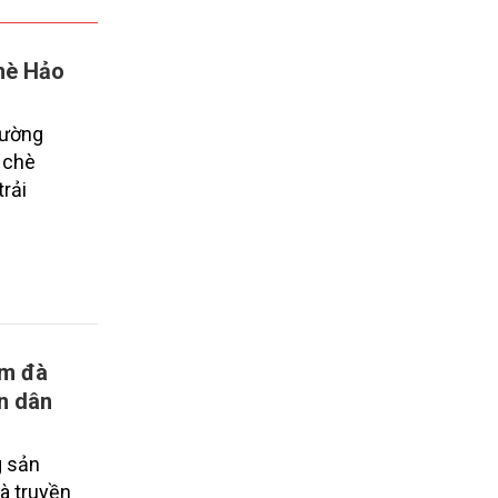
hè Hảo
rường
 chè
trải
ậm đà
àn dân
g sản
là truyền