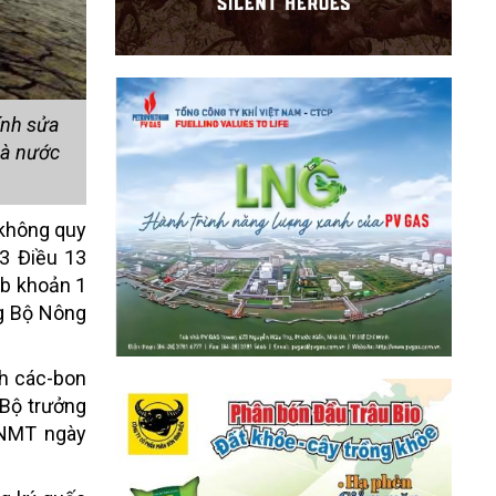
ính sửa
hà nước
 không quy
 3 Điều 13
b khoản 1
g Bộ Nông
ch các-bon
 Bộ trưởng
NNMT ngày