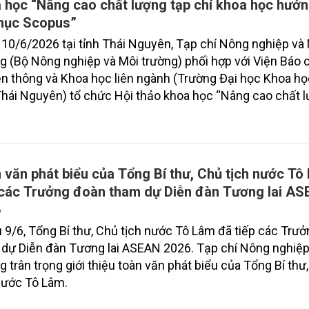
 học “Nâng cao chất lượng tạp chí khoa học hướn
mục Scopus”
10/6/2026 tại tỉnh Thái Nguyên, Tạp chí Nông nghiệp và
g (Bộ Nông nghiệp và Môi trường) phối hợp với Viện Báo c
n thông và Khoa học liên ngành (Trường Đại học Khoa họ
hái Nguyên) tổ chức Hội thảo khoa học “Nâng cao chất 
hí khoa học hướng tới chỉ mục Scopus”. Đây là hoạt động
iệm 101 năm Ngày Báo chí Cách mạng Việt Nam (21/6/19
2026).
 văn phát biểu của Tổng Bí thư, Chủ tịch nước Tô
 các Trưởng đoàn tham dự Diễn đàn Tương lai A
6
 9/6, Tổng Bí thư, Chủ tịch nước Tô Lâm đã tiếp các Trư
dự Diễn đàn Tương lai ASEAN 2026. Tạp chí Nông nghiệp
g trân trọng giới thiệu toàn văn phát biểu của Tổng Bí thư
nước Tô Lâm.