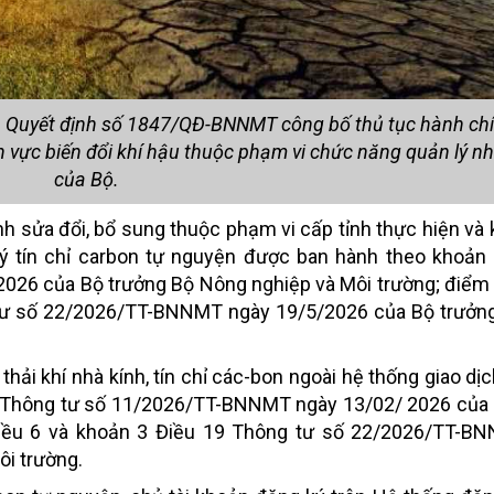
h Quyết định số 1847/QĐ-BNNMT công bố thủ tục hành ch
ĩnh vực biến đổi khí hậu thuộc phạm vi chức năng quản lý n
của Bộ.
nh sửa đổi, bổ sung thuộc phạm vi cấp tỉnh thực hiện và
 ký tín chỉ carbon tự nguyện được ban hành theo khoản
26 của Bộ trưởng Bộ Nông nghiệp và Môi trường; điểm 
 tư số 22/2026/TT-BNNMT ngày 19/5/2026 của Bộ trưởn
ải khí nhà kính, tín chỉ các-bon ngoài hệ thống giao dị
17 Thông tư số 11/2026/TT-BNNMT ngày 13/02/ 2026 của
Điều 6 và khoản 3 Điều 19 Thông tư số 22/2026/TT-B
i trường.