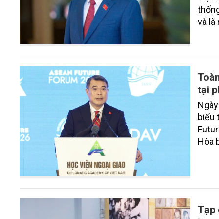
thống
và là
thắng
không
cách 
cuộc 
Toàn
mở rộ
tại 
cầu c
Ngày 
vững 
biểu 
Futur
Hòa b
nghiệ
kiện 
Tạp 