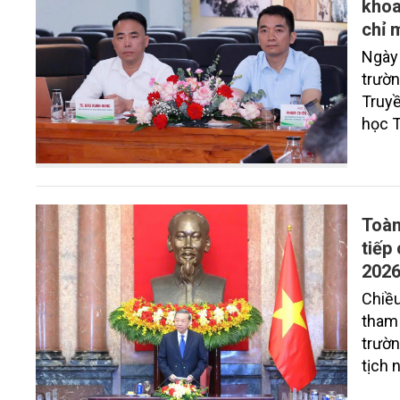
khoa
chỉ 
Ngày 
trườn
Truyề
học T
tạp c
kỷ n
21/6/
Toàn
tiếp
202
Chiều
tham 
trườn
tịch 