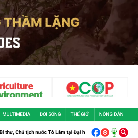
MULTIMEDIA
ĐỜI SỐNG
THẾ GIỚI
NÔNG DÂN
ch nước Tô Lâm tại Đại hội đại biểu toàn quốc Đoàn Thanh niê