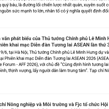
 quý báu, là đường lối chiến lược nhất quán, xuyên suốt 
 nguồn sức mạnh to lớn, nhân tố có ý nghĩa quyết định đối
 lợi của sự nghiệp xây dựng và bảo vệ Tổ quốc[1]. Quan 
 chỉ mang tính lý luận mà còn được thể hiện rõ trong thự
mạng Việt Nam, từ đấu tranh giành độc lập dân tộc đến 
đổi mới và hội nhập quốc tế. Vì vậy, việc không ngừng củ
 văn phát biểu của Thủ tướng Chính phủ Lê Minh
ng và phát huy sức mạnh đại đoàn kết toàn dân tộc luôn 
phiên khai mạc Diễn đàn Tương lai ASEAN lần thứ 
ó tính nguyên tắc, có ý nghĩa quyết định đối với sự phát t
9/6, tại Hà Nội, Thủ tướng Chính phủ Lê Minh Hưng dự và
của đất nước.
tại Phiên khai mạc Diễn đàn Tương lai ASEAN 2026 (ASE
e Forum - AFF 2026), với chủ đề "Cùng định hình tương la
ình, thịnh vượng, lấy người dân làm trung tâm". Tạp chí 
p và Môi trường trân trọng giới thiệu toàn văn bài phát biể
quan trọng này.
chí Nông nghiệp và Môi trường và Fjc tổ chức Hội