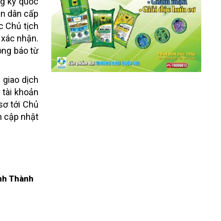
ng ký quốc
ân dân cấp
c Chủ tịch
 xác nhận.
ông báo từ
 giao dịch
 tài khoản
sơ tới Chủ
h cập nhật
nh Thành