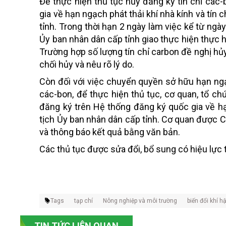
Để thực hiện thủ tục hủy đăng ký tín chỉ các
gia về hạn ngạch phát thải khí nhà kính và tín 
tỉnh. Trong thời hạn 2 ngày làm việc kể từ ng
Ủy ban nhân dân cấp tỉnh giao thực hiện thực h
Trường hợp số lượng tín chỉ carbon đề nghị hủ
chối hủy và nêu rõ lý do.
Còn đối với việc chuyển quyền sở hữu hạn ngạc
các-bon, để thực hiện thủ tục, cơ quan, tổ ch
đăng ký trên Hệ thống đăng ký quốc gia về hạn
tịch Ủy ban nhân dân cấp tỉnh. Cơ quan được C
và thông báo kết quả bằng văn bản.
Các thủ tục được sửa đổi, bổ sung có hiệu lực 
Tags
tạp chí
Nông nghiệp và môi trường
biến đổi khí h
TIN TỨC LIÊN QUAN