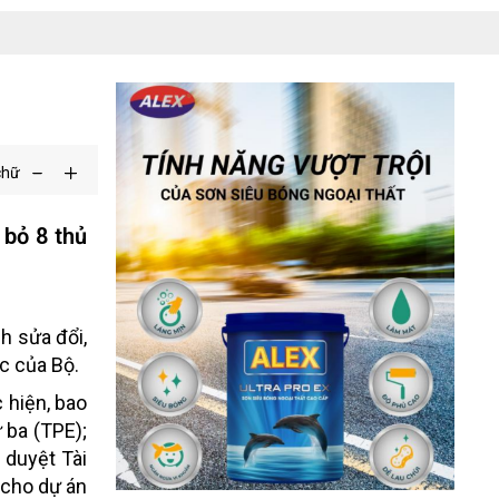
chữ
 bỏ 8 thủ
h sửa đổi,
c của Bộ.
 hiện, bao
 ba (TPE);
 duyệt Tài
 cho dự án