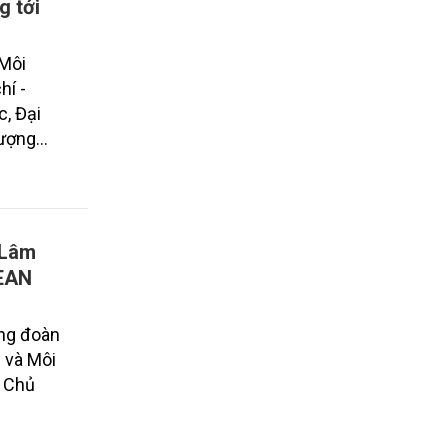
g tới
 Môi
hí -
c, Đại
lượng
 ý nghĩa
25 -
 Lâm
SEAN
ởng đoàn
 và Môi
, Chủ