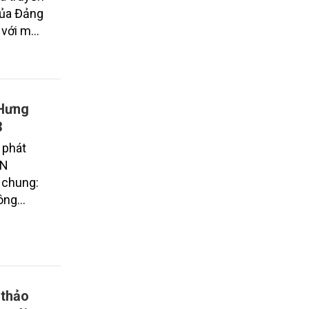
của Đảng
 với mọi
điểm này
c tiễn
công
ng cố,
 Hưng
là yêu
3
riển bền
 phát
AN
i chung:
Nông
u tại sự
 thảo