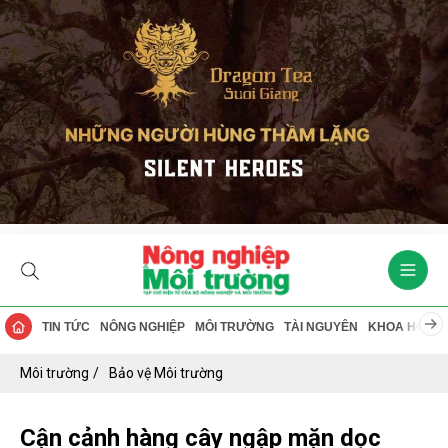
TIN TỨC
NÔNG NGHIỆP
MÔI TRƯỜNG
TÀI NGUYÊN
KHOA HỌC
Môi trường
Bảo vệ Môi trường
Cận cảnh hàng cây ngập mặn dọc