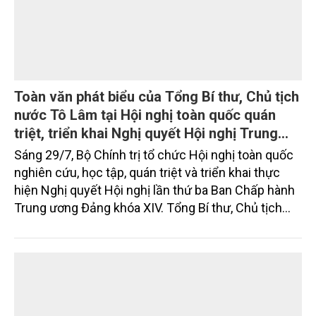
Toàn văn phát biểu của Tổng Bí thư, Chủ tịch
nước Tô Lâm tại Hội nghị toàn quốc quán
triệt, triển khai Nghị quyết Hội nghị Trung
ương 3, khóa XIV
Sáng 29/7, Bộ Chính trị tổ chức Hội nghị toàn quốc
nghiên cứu, học tập, quán triệt và triển khai thực
hiện Nghị quyết Hội nghị lần thứ ba Ban Chấp hành
Trung ương Đảng khóa XIV. Tổng Bí thư, Chủ tịch
nước Tô Lâm đã có bài phát biểu chỉ đạo quan
trọng. Tạp chí Nông nghiệp và Môi trường trân trọng