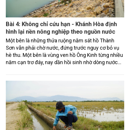
Bài 4: Không chỉ cứu hạn - Khánh Hòa định
hình lại nền nông nghiệp theo nguồn nước
Một bên là những thửa ruộng nằm sát hồ Thành
Sơn vẫn phải chờ nước, đứng trước nguy cơ bỏ vụ
hè thu. Một bên là vùng ven hồ Ông Kinh từng nhiều
năm cạn trơ đáy, nay dần hồi sinh nhờ dòng nước
liên thông từ hệ thống Tân Mỹ. Hai lát cắt trái ngược
ấy cho thấy bài toán nước của Khánh Hòa không
còn có thể giải bằng những giải pháp chống hạn
ngắn hạn hay xử lý tình huống theo từng mùa vụ.
Trong bối cảnh khí hậu ngày càng cực đoan, điều
tỉnh cần không chỉ là thêm nguồn nước, mà là một
chiến lược bảo đảm an ninh nguồn nước dài hạn
cho dân sinh, sản xuất và sinh kế nông thôn.