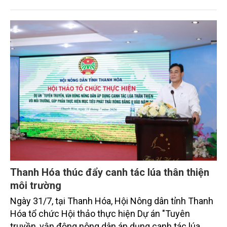
định là hai lĩnh vực trọng điểm chịu tác động sâu
sắc bởi các tiến bộ công nghệ và cam kết bền vững
toàn cầu, đặc biệt là mục tiêu đưa phát thải ròng
bằng 0 (Net-Zero) vào năm 2050.
Thanh Hóa thúc đẩy canh tác lúa thân thiện
môi trường
Ngày 31/7, tại Thanh Hóa, Hội Nông dân tỉnh Thanh
Hóa tổ chức Hội thảo thực hiện Dự án "Tuyên
truyền, vận động nông dân áp dụng canh tác lúa