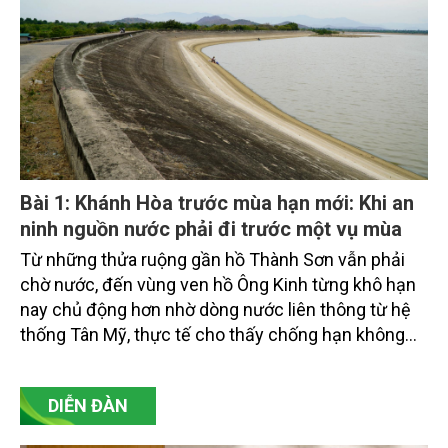
trở thành mệnh lệnh bắt buộc của một nền nông
nghiệp ở Khánh Hòa phải thích ứng với khí hậu ngày
càng cực đoan.
Bài 1: Khánh Hòa trước mùa hạn mới: Khi an
ninh nguồn nước phải đi trước một vụ mùa
Từ những thửa ruộng gần hồ Thành Sơn vẫn phải
chờ nước, đến vùng ven hồ Ông Kinh từng khô hạn
nay chủ động hơn nhờ dòng nước liên thông từ hệ
thống Tân Mỹ, thực tế cho thấy chống hạn không
thể chỉ là giải pháp tình thế. Loạt bài ghi nhận quá
trình Khánh Hòa chuyển từ ứng phó hạn hán từng
DIỄN ĐÀN
mùa sang quản trị an ninh nguồn nước, gắn với
kiểm kê nguồn nước, phân vùng rủi ro, tổ chức lại