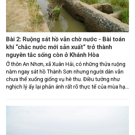
Bài 2: Ruộng sát hồ vẫn chờ nước - Bài toán
khi “chắc nước mới sản xuất” trở thành
nguyên tắc sống còn ở Khánh Hòa
Ở thôn An Nhơn, xã Xuân Hải, có những thửa ruộng
nằm ngay sát hồ Thành Sơn nhưng người dân vẫn
chưa thể xuống giống vụ hè thu. Điều tưởng như
nghịch lý ấy lại phản ánh rất rõ thực tế của mùa hạn
năm nay: hạn hán không còn đơn thuần là chuyện
hồ còn bao nhiêu nước, mà là bài toán nước được
phân bổ ra sao, ưu tiên cho ai và diện tích nào thực
sự đủ điều kiện sản xuất đến cuối vụ. Từ vụ hè thu
2026, nguyên tắc “sản xuất đến đâu, chắc nước
đến đó” không còn là khuyến cáo kỹ thuật. Nó đang