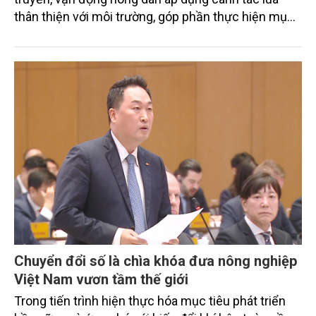
thân thiện với môi trường, góp phần thực hiện mục
tiêu phát thải ròng bằng 0 vào năm 2050". Chương
trình thu hút sự tham gia của đông đảo đại biểu đến
từ các cơ quan quản lý nhà nước, đơn vị nghiên cứu,
doanh nghiệp, hợp tác xã và nông dân đang trực
tiếp triển khai mô hình sản xuất lúa phát thải thấp.
Chuyển đổi số là chìa khóa đưa nông nghiệp
Việt Nam vươn tầm thế giới
Trong tiến trình hiện thực hóa mục tiêu phát triển