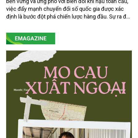
bền vững và ứng phó với biến đổi khí hậu toàn cầu,
việc đẩy mạnh chuyển đổi số quốc gia được xác
định là bước đột phá chiến lược hàng đầu. Sự ra đời
của Nghị quyết số 57-NQ/TW đã trở thành động lực
mạnh mẽ, thúc đẩy quá trình cải cách toàn diện,
EMAGAZINE
minh bạch hóa chuỗi cung ứng và nâng cao hiệu
quả quản lý môi trường, đặc biệt trong hai lĩnh vực
then chốt là nông nghiệp và môi trường.