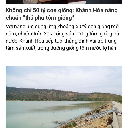
Không chỉ 50 tỷ con giống: Khánh Hòa nâng
chuẩn “thủ phủ tôm giống”
Với năng lực cung ứng khoảng 50 tỷ con giống mỗi
năm, chiếm trên 30% tổng sản lượng tôm giống cả
nước, Khánh Hòa tiếp tục khẳng định vai trò trung
tâm sản xuất, ương dưỡng giống tôm nước lợ hàng
đầu Việt Nam. Tuy nhiên, trong bối cảnh yêu cầu về
chất lượng con giống, an toàn dịch bệnh và truy
xuất nguồn gốc ngày càng cao, bài toán đặt ra cho
địa phương không chỉ là duy trì sản lượng, mà còn
phải chuyển mạnh sang sản xuất hiện đại, sạch
bệnh và bền vững.