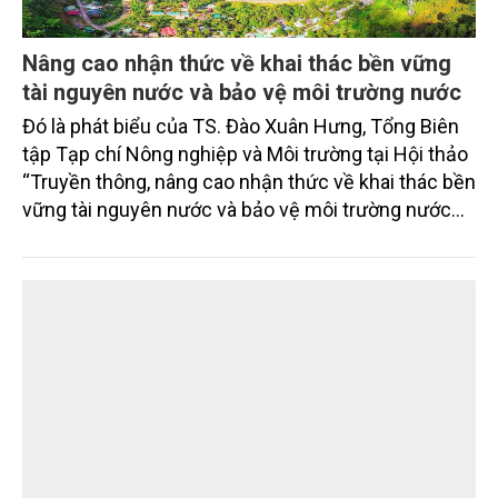
Nâng cao nhận thức về khai thác bền vững
tài nguyên nước và bảo vệ môi trường nước
Đó là phát biểu của TS. Đào Xuân Hưng, Tổng Biên
tập Tạp chí Nông nghiệp và Môi trường tại Hội thảo
“Truyền thông, nâng cao nhận thức về khai thác bền
vững tài nguyên nước và bảo vệ môi trường nước
xuyên biên giới” do Tạp chí Nông nghiệp và Môi
trường phối hợp với Sở Nông nghiệp và Môi trường
tỉnh Lai Châu tổ chức ngày 10/7/2026. Hội thảo thu
hút sự tham gia của hơn 100 đại biểu là lãnh đạo
các đơn vị thuộc Bộ Nông nghiệp và Môi trường,
chuyên gia, nhà khoa học, Sở Nông nghiệp và Môi
trường tỉnh Lai Châu và đại diện các cơ quan đơn vị
doanh nghiệp ở các tỉnh miền núi phía Bắc.