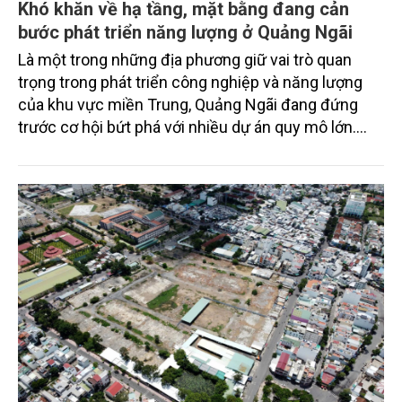
Khó khăn về hạ tầng, mặt bằng đang cản
bước phát triển năng lượng ở Quảng Ngãi
Là một trong những địa phương giữ vai trò quan
trọng trong phát triển công nghiệp và năng lượng
của khu vực miền Trung, Quảng Ngãi đang đứng
trước cơ hội bứt phá với nhiều dự án quy mô lớn.
Tuy nhiên, quá trình triển khai các dự án năng lượng
trên địa bàn vẫn còn nhiều vướng mắc về quy
hoạch, cơ chế chính sách và thu hút nguồn lực đầu
tư.