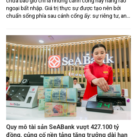
chưa bao giờ chỉ là những cánh cổng hay hàng rào
ngoại bất nhập. Giá trị thực sự được tạo nên bởi
chuẩn sống phía sau cánh cổng ấy: sự riêng tư, an
ninh, cộng đồng cư dân tinh hoa và hệ tiện ích, dịch
vụ được thiết kế dành riêng cho họ.
Quy mô tài sản SeABank vượt 427.100 tỷ
đồng, củng cố nền tảng tăng trưởng dài hạn