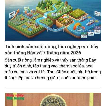
Tình hình sản xuất nông, lâm nghiệp và thủy
sản tháng Bảy và 7 tháng năm 2026
Sản xuất nông, lâm nghiệp và thủy sản tháng Bảy
duy trì ổn định, tập trung vào chăm sóc lúa, hoa
màu vụ mùa và vụ Hè -Thu. Chăn nuôi trâu, bò trong
tháng tiếp tục xu hướng giảm; chăn nuôi lợn phát
triển ổn định; chăn nuôi gia cầm duy trì đà tăng
trưởng khá. Diện tích rừng trồng mới và sản lượng
thủy sản đều tăng nhẹ.