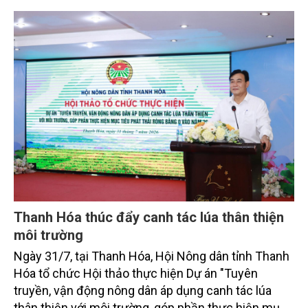
sắc bởi các tiến bộ công nghệ và cam kết bền vững
toàn cầu, đặc biệt là mục tiêu đưa phát thải ròng
bằng 0 (Net-Zero) vào năm 2050.
Thanh Hóa thúc đẩy canh tác lúa thân thiện
môi trường
Ngày 31/7, tại Thanh Hóa, Hội Nông dân tỉnh Thanh
Hóa tổ chức Hội thảo thực hiện Dự án "Tuyên
truyền, vận động nông dân áp dụng canh tác lúa
thân thiện với môi trường, góp phần thực hiện mục