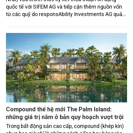
quốc tế với SIFEM AG và tiếp cận thêm nguồn vốn
từ các quỹ do responsAbility Investments AG quản
lý, nâng tổng quy mô dòng vốn mà ngân hàng này
thu hút thành công từ đầu năm đến nay lên gần 350
triệu USD.
Compound thế hệ mới The Palm Island:
những giá trị nằm ở bản quy hoạch vượt trội
Trong bất động sản cao cấp, compound (khép kín)