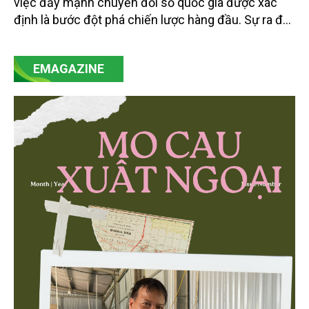
việc đẩy mạnh chuyển đổi số quốc gia được xác
định là bước đột phá chiến lược hàng đầu. Sự ra đời
của Nghị quyết số 57-NQ/TW đã trở thành động lực
mạnh mẽ, thúc đẩy quá trình cải cách toàn diện,
EMAGAZINE
minh bạch hóa chuỗi cung ứng và nâng cao hiệu
quả quản lý môi trường, đặc biệt trong hai lĩnh vực
then chốt là nông nghiệp và môi trường.