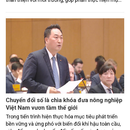
tiêu phát thải ròng bằng 0 vào năm 2050". Chương
trình thu hút sự tham gia của đông đảo đại biểu đến
từ các cơ quan quản lý nhà nước, đơn vị nghiên cứu,
doanh nghiệp, hợp tác xã và nông dân đang trực
tiếp triển khai mô hình sản xuất lúa phát thải thấp.
Chuyển đổi số là chìa khóa đưa nông nghiệp
Việt Nam vươn tầm thế giới
Trong tiến trình hiện thực hóa mục tiêu phát triển
bền vững và ứng phó với biến đổi khí hậu toàn cầu,