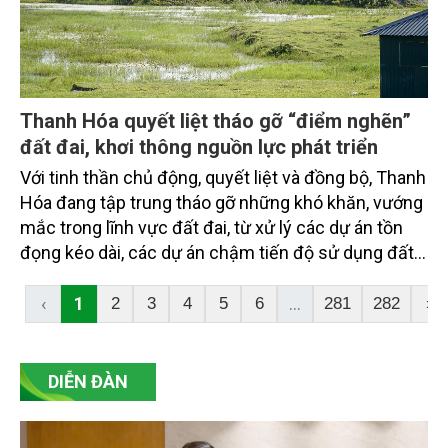
Thanh Hóa quyết liệt tháo gỡ “điểm nghẽn”
đất đai, khơi thông nguồn lực phát triển
Với tinh thần chủ động, quyết liệt và đồng bộ, Thanh
Hóa đang tập trung tháo gỡ những khó khăn, vướng
mắc trong lĩnh vực đất đai, từ xử lý các dự án tồn
đọng kéo dài, các dự án chậm tiến độ sử dụng đất,
đẩy nhanh xác định giá đất đến làm giàu, làm sạch
cơ sở dữ liệu đất đai. Những giải pháp này được kỳ
‹
1
...
2
3
4
5
6
281
282
›
vọng sẽ khơi thông nguồn lực, chống thất thoát,
lãng phí và tạo động lực thúc đẩy phát triển kinh tế -
xã hội của tỉnh.
DIỄN ĐÀN