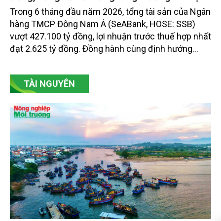
Trong 6 tháng đầu năm 2026, tổng tài sản của Ngân
hàng TMCP Đông Nam Á (SeABank, HOSE: SSB)
vượt 427.100 tỷ đồng, lợi nhuận trước thuế hợp nhất
đạt 2.625 tỷ đồng. Đồng hành cùng định hướng
giảm mặt bằng lãi suất để hỗ trợ nền kinh tế,
SeABank tiếp tục duy trì hoạt động hiệu quả, mở
TÀI NGUYÊN
rộng tín dụng, củng cố nguồn vốn và đảm bảo các
chỉ tiêu an toàn.