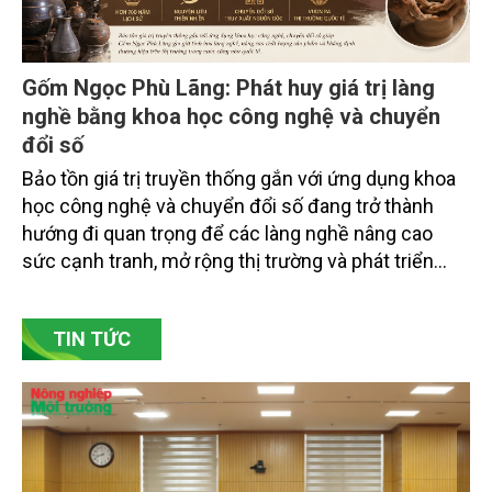
Gốm Ngọc Phù Lãng: Phát huy giá trị làng
nghề bằng khoa học công nghệ và chuyển
đổi số
Bảo tồn giá trị truyền thống gắn với ứng dụng khoa
học công nghệ và chuyển đổi số đang trở thành
hướng đi quan trọng để các làng nghề nâng cao
sức cạnh tranh, mở rộng thị trường và phát triển
bền vững. Tại làng gốm Phù Lãng, xã Phù Lãng, tỉnh
Bắc Ninh, nhiều nghệ nhân và cơ sở sản xuất đã
TIN TỨC
chủ động đổi mới tư duy, đầu tư công nghệ, xây
dựng thương hiệu trên nền tảng giá trị truyền thống.