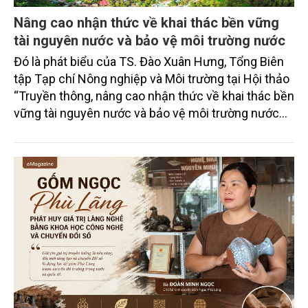
Nâng cao nhận thức về khai thác bền vững
tài nguyên nước và bảo vệ môi trường nước
Đó là phát biểu của TS. Đào Xuân Hưng, Tổng Biên
tập Tạp chí Nông nghiệp và Môi trường tại Hội thảo
“Truyền thông, nâng cao nhận thức về khai thác bền
vững tài nguyên nước và bảo vệ môi trường nước
xuyên biên giới” do Tạp chí Nông nghiệp và Môi
trường phối hợp với Sở Nông nghiệp và Môi trường
tỉnh Lai Châu tổ chức ngày 10/7/2026. Hội thảo thu
hút sự tham gia của hơn 100 đại biểu là lãnh đạo
các đơn vị thuộc Bộ Nông nghiệp và Môi trường,
chuyên gia, nhà khoa học, Sở Nông nghiệp và Môi
trường tỉnh Lai Châu và đại diện các cơ quan đơn vị
doanh nghiệp ở các tỉnh miền núi phía Bắc.