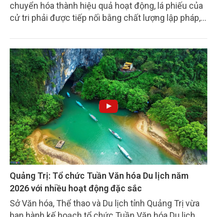
chuyển hóa thành hiệu quả hoạt động, lá phiếu của
cử tri phải được tiếp nối bằng chất lượng lập pháp,
hiệu lực giám sát và những quyết sách đúng đắn,
kịp thời. Chính vì vậy, phải nhanh chóng cụ thể hóa
niềm tin của cử tri thành hành động, thành sản
phẩm lập pháp, thành hiệu quả giám sát và thành
những quyết sách thiết thực phục vụ Nhân dân,
phục vụ phát triển đất nước.
Quảng Trị: Tổ chức Tuần Văn hóa Du lịch năm
2026 với nhiều hoạt động đặc sắc
Sở Văn hóa, Thể thao và Du lịch tỉnh Quảng Trị vừa
ban hành kế hoạch tổ chức Tuần Văn hóa Du lịch