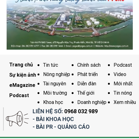
Trang chủ
Tin tức
Chính sách
Podcast
Nông nghiệp
Phát triển
Video
Sự kiện ảnh
Tài nguyên
Diễn đàn
Mới nhất
eMagazine
Môi trường
Thế giới
Tin nóng
Podcast
Khoa học
Doanh nghiệp
Xem nhiều
LIÊN HỆ SỐ:
0968 032 989
- BÀI KHOA HỌC
- BÀI PR - QUẢNG CÁO