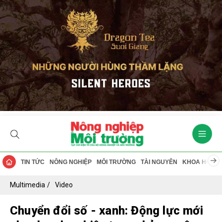
TIN TỨC
NÔNG NGHIỆP
MÔI TRƯỜNG
TÀI NGUYÊN
KHOA HỌC
Multimedia
Video
Chuyển đổi số - xanh: Động lực mới