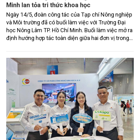
Minh lan tỏa tri thức khoa học
Ngày 14/5, đoàn công tác của Tạp chí Nông nghiệp
và Môi trường đã có buổi làm việc với Trường Đại
học Nông Lâm TP. Hồ Chí Minh. Buổi làm việc mở ra
định hướng hợp tác toàn diện giữa hai đơn vị trong
các lĩnh vực truyền thông, nghiên cứu khoa học và
kết nối thực tiễn ngành nông nghiệp - môi trường,
hướng tới lan tỏa các giá trị khoa học, công nghệ và
phát triển nền nông nghiệp hiện đại, bền vững.