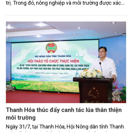
trị. Trong đó, nông nghiệp và môi trường được xác
định là hai lĩnh vực trọng điểm chịu tác động sâu
sắc bởi các tiến bộ công nghệ và cam kết bền vững
toàn cầu, đặc biệt là mục tiêu đưa phát thải ròng
bằng 0 (Net-Zero) vào năm 2050.
Thanh Hóa thúc đẩy canh tác lúa thân thiện
môi trường
Ngày 31/7, tại Thanh Hóa, Hội Nông dân tỉnh Thanh