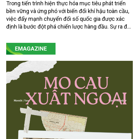
Trong tiến trình hiện thực hóa mục tiêu phát triển
bền vững và ứng phó với biến đổi khí hậu toàn cầu,
việc đẩy mạnh chuyển đổi số quốc gia được xác
định là bước đột phá chiến lược hàng đầu. Sự ra đời
của Nghị quyết số 57-NQ/TW đã trở thành động lực
mạnh mẽ, thúc đẩy quá trình cải cách toàn diện,
EMAGAZINE
minh bạch hóa chuỗi cung ứng và nâng cao hiệu
quả quản lý môi trường, đặc biệt trong hai lĩnh vực
then chốt là nông nghiệp và môi trường.