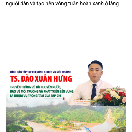
người dân và tạo nên vòng tuần hoàn xanh ở làng
quê. Trải qua chặng đường dài (từ 2020 đến nay),
chén, dĩa... từ mo cau đã được thị trường trong nước
và quốc tế đón nhận.