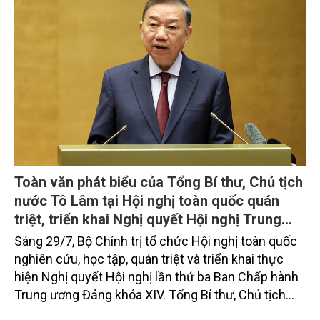
Toàn văn phát biểu của Tổng Bí thư, Chủ tịch
nước Tô Lâm tại Hội nghị toàn quốc quán
triệt, triển khai Nghị quyết Hội nghị Trung
ương 3, khóa XIV
Sáng 29/7, Bộ Chính trị tổ chức Hội nghị toàn quốc
nghiên cứu, học tập, quán triệt và triển khai thực
hiện Nghị quyết Hội nghị lần thứ ba Ban Chấp hành
Trung ương Đảng khóa XIV. Tổng Bí thư, Chủ tịch
nước Tô Lâm đã có bài phát biểu chỉ đạo quan