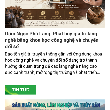
Gốm Ngọc Phù Lãng: Phát huy giá trị làng
nghề bằng khoa học công nghệ và chuyển
đổi số
Bảo tồn giá trị truyền thống gắn với ứng dụng khoa
học công nghệ và chuyển đổi số đang trở thành
hướng đi quan trọng để các làng nghề nâng cao
sức cạnh tranh, mở rộng thị trường và phát triển
bền vững. Tại làng gốm Phù Lãng, xã Phù Lãng, tỉnh
Bắc Ninh, nhiều nghệ nhân và cơ sở sản xuất đã
TIN TỨC
chủ động đổi mới tư duy, đầu tư công nghệ, xây
dựng thương hiệu trên nền tảng giá trị truyền thống.