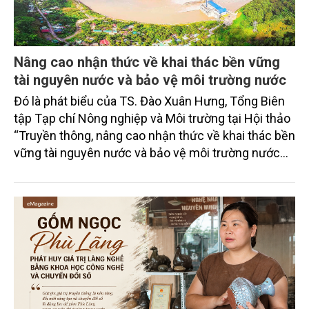
Nâng cao nhận thức về khai thác bền vững
tài nguyên nước và bảo vệ môi trường nước
Đó là phát biểu của TS. Đào Xuân Hưng, Tổng Biên
tập Tạp chí Nông nghiệp và Môi trường tại Hội thảo
“Truyền thông, nâng cao nhận thức về khai thác bền
vững tài nguyên nước và bảo vệ môi trường nước
xuyên biên giới” do Tạp chí Nông nghiệp và Môi
trường phối hợp với Sở Nông nghiệp và Môi trường
tỉnh Lai Châu tổ chức ngày 10/7/2026. Hội thảo thu
hút sự tham gia của hơn 100 đại biểu là lãnh đạo
các đơn vị thuộc Bộ Nông nghiệp và Môi trường,
chuyên gia, nhà khoa học, Sở Nông nghiệp và Môi
trường tỉnh Lai Châu và đại diện các cơ quan đơn vị
doanh nghiệp ở các tỉnh miền núi phía Bắc.