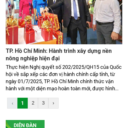
TP. Hồ Chí Minh: Hành trình xây dựng nền
nông nghiệp hiện đại
Thực hiện Nghị quyết số 202/2025/QH15 của Quốc
hội về sắp xếp các đơn vị hành chính cấp tỉnh, từ
ngày 01/7/2025, TP. Hồ Chí Minh chính thức vận
hành với một diện mạo hoàn toàn mới, được hình
thành trên cơ sở sắp xếp toàn bộ diện tích tự nhiên
và dân số của tỉnh Bà Rịa - Vũng Tàu và Bình Dương
‹
1
2
3
›
vào TP. Hồ Chí Minh.
DIỄN ĐÀN