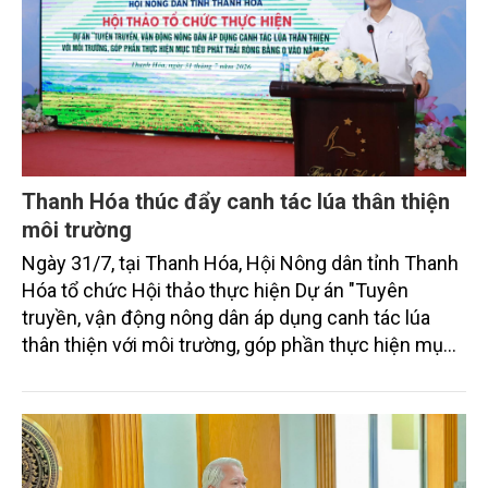
Thanh Hóa thúc đẩy canh tác lúa thân thiện
môi trường
Ngày 31/7, tại Thanh Hóa, Hội Nông dân tỉnh Thanh
Hóa tổ chức Hội thảo thực hiện Dự án "Tuyên
truyền, vận động nông dân áp dụng canh tác lúa
thân thiện với môi trường, góp phần thực hiện mục
tiêu phát thải ròng bằng 0 vào năm 2050". Chương
trình thu hút sự tham gia của đông đảo đại biểu đến
từ các cơ quan quản lý nhà nước, đơn vị nghiên cứu,
doanh nghiệp, hợp tác xã và nông dân đang trực
tiếp triển khai mô hình sản xuất lúa phát thải thấp.