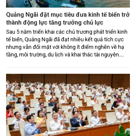
Quảng Ngãi đặt mục tiêu đưa kinh tế biển trở
thành động lực tăng trưởng chủ lực
Sau 5 năm triển khai các chủ trương phát triển kinh
tế biển, Quảng Ngãi đã đạt nhiều kết quả tích cực
nhưng vẫn đối mặt với không ít điểm nghẽn về hạ
tầng, môi trường, du lịch và khai thác tài nguyên.
Nghị quyết mới của Ban Chấp hành Đảng bộ tỉnh
đặt mục tiêu đưa kinh tế biển phát triển nhanh, bền
vững, trở thành động lực quan trọng thúc đẩy tăng
trưởng của tỉnh đến năm 2030, tầm nhìn đến năm
2045.