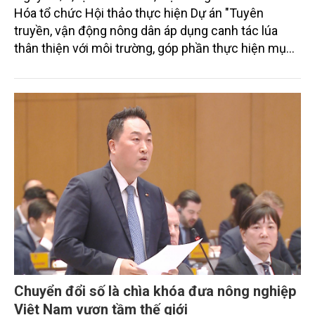
Hóa tổ chức Hội thảo thực hiện Dự án "Tuyên
truyền, vận động nông dân áp dụng canh tác lúa
thân thiện với môi trường, góp phần thực hiện mục
tiêu phát thải ròng bằng 0 vào năm 2050". Chương
trình thu hút sự tham gia của đông đảo đại biểu đến
từ các cơ quan quản lý nhà nước, đơn vị nghiên cứu,
doanh nghiệp, hợp tác xã và nông dân đang trực
tiếp triển khai mô hình sản xuất lúa phát thải thấp.
Chuyển đổi số là chìa khóa đưa nông nghiệp
Việt Nam vươn tầm thế giới