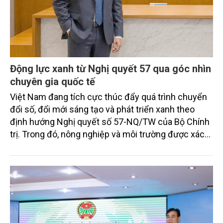
Động lực xanh từ Nghị quyết 57 qua góc nhìn
chuyên gia quốc tế
Việt Nam đang tích cực thúc đẩy quá trình chuyển
đổi số, đổi mới sáng tạo và phát triển xanh theo
định hướng Nghị quyết số 57-NQ/TW của Bộ Chính
trị. Trong đó, nông nghiệp và môi trường được xác
định là hai lĩnh vực trọng điểm chịu tác động sâu
sắc bởi các tiến bộ công nghệ và cam kết bền vững
toàn cầu, đặc biệt là mục tiêu đưa phát thải ròng
bằng 0 (Net-Zero) vào năm 2050.