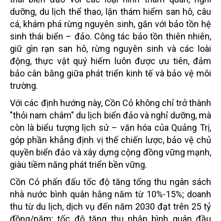
dưỡng, du lịch thể thao, lặn thám hiểm san hô, câu
cá, khám phá rừng nguyên sinh, gắn với bảo tồn hệ
sinh thái biển – đảo. Công tác bảo tồn thiên nhiên,
giữ gìn rạn san hô, rừng nguyên sinh và các loài
động, thực vật quý hiếm luôn được ưu tiên, đảm
bảo cân bằng giữa phát triển kinh tế và bảo vệ môi
trường.
Với các định hướng này, Cồn Cỏ không chỉ trở thành
"thỏi nam châm" du lịch biển đảo và nghỉ dưỡng, mà
còn là biểu tượng lịch sử – văn hóa của Quảng Trị,
góp phần khẳng định vị thế chiến lược, bảo vệ chủ
quyền biển đảo và xây dựng cộng đồng vững mạnh,
giàu tiềm năng phát triển bền vững.
Cồn Cỏ phấn đấu tốc độ tăng tổng thu ngân sách
nhà nước bình quân hằng năm từ 10%-15%; doanh
thu từ du lịch, dịch vụ đến năm 2030 đạt trên 25 tỷ
đồng/năm; tốc độ tăng thu nhập bình quân đầu