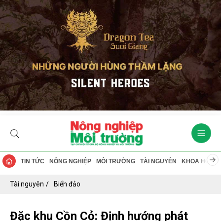
TIN TỨC
NÔNG NGHIỆP
MÔI TRƯỜNG
TÀI NGUYÊN
KHOA HỌC
Tài nguyên
Biển đảo
Đặc khu Cồn Cỏ: Định hướng phát