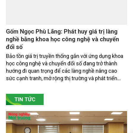
Gốm Ngọc Phù Lãng: Phát huy giá trị làng
nghề bằng khoa học công nghệ và chuyển
đổi số
Bảo tồn giá trị truyền thống gắn với ứng dụng khoa
học công nghệ và chuyển đổi số đang trở thành
hướng đi quan trọng để các làng nghề nâng cao
sức cạnh tranh, mở rộng thị trường và phát triển
bền vững. Tại làng gốm Phù Lãng, xã Phù Lãng, tỉnh
Bắc Ninh, nhiều nghệ nhân và cơ sở sản xuất đã
TIN TỨC
chủ động đổi mới tư duy, đầu tư công nghệ, xây
dựng thương hiệu trên nền tảng giá trị truyền thống.