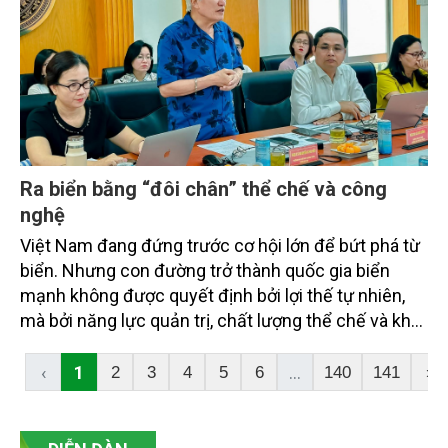
Ra biển bằng “đôi chân” thể chế và công
nghệ
Việt Nam đang đứng trước cơ hội lớn để bứt phá từ
biển. Nhưng con đường trở thành quốc gia biển
mạnh không được quyết định bởi lợi thế tự nhiên,
mà bởi năng lực quản trị, chất lượng thể chế và khả
năng làm chủ khoa học - công nghệ trong kỷ
nguyên kinh tế biển xanh.
‹
1
...
2
3
4
5
6
140
141
›