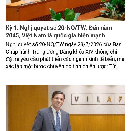
Kỳ 1: Nghị quyết số 20-NQ/TW: Đến năm
2045, Việt Nam là quốc gia biển mạnh
Nghị quyết số 20-NQ/TW ngày 28/7/2026 của Ban
Chấp hành Trung ương Đảng khóa XIV không chỉ
đặt ra yêu cầu phát triển các ngành kinh tế biển, mà
xác lập một bước chuyển có tính chiến lược: Từ
"khai thác biển" sang "quản trị biển hiện đại"; từ
"phát triển kinh tế ven biển" sang "xây dựng quốc
gia biển mạnh". Trong bước chuyển ấy, ngành Nông
nghiệp và Môi trường giữ vai trò đặc biệt quan trọng,
từ hoàn thiện thể chế, quy hoạch không gian biển,
quản lý tài nguyên đến bảo vệ môi trường, phục hồi
hệ sinh thái và kiến tạo sinh kế bền vững cho người
dân ven biển, hải đảo.