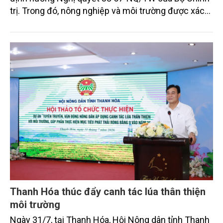
trị. Trong đó, nông nghiệp và môi trường được xác
định là hai lĩnh vực trọng điểm chịu tác động sâu
sắc bởi các tiến bộ công nghệ và cam kết bền vững
toàn cầu, đặc biệt là mục tiêu đưa phát thải ròng
bằng 0 (Net-Zero) vào năm 2050.
Thanh Hóa thúc đẩy canh tác lúa thân thiện
môi trường
Ngày 31/7, tại Thanh Hóa, Hội Nông dân tỉnh Thanh