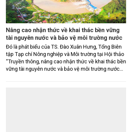
Nâng cao nhận thức về khai thác bền vững
tài nguyên nước và bảo vệ môi trường nước
Đó là phát biểu của TS. Đào Xuân Hưng, Tổng Biên
tập Tạp chí Nông nghiệp và Môi trường tại Hội thảo
“Truyền thông, nâng cao nhận thức về khai thác bền
vững tài nguyên nước và bảo vệ môi trường nước
xuyên biên giới” do Tạp chí Nông nghiệp và Môi
trường phối hợp với Sở Nông nghiệp và Môi trường
tỉnh Lai Châu tổ chức ngày 10/7/2026. Hội thảo thu
hút sự tham gia của hơn 100 đại biểu là lãnh đạo
các đơn vị thuộc Bộ Nông nghiệp và Môi trường,
chuyên gia, nhà khoa học, Sở Nông nghiệp và Môi
trường tỉnh Lai Châu và đại diện các cơ quan đơn vị
doanh nghiệp ở các tỉnh miền núi phía Bắc.