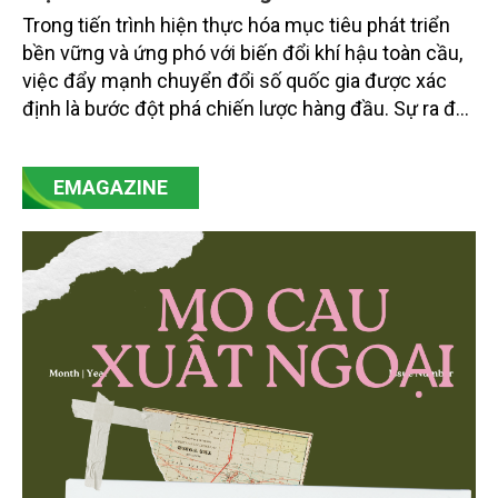
Trong tiến trình hiện thực hóa mục tiêu phát triển
bền vững và ứng phó với biến đổi khí hậu toàn cầu,
việc đẩy mạnh chuyển đổi số quốc gia được xác
định là bước đột phá chiến lược hàng đầu. Sự ra đời
của Nghị quyết số 57-NQ/TW đã trở thành động lực
mạnh mẽ, thúc đẩy quá trình cải cách toàn diện,
EMAGAZINE
minh bạch hóa chuỗi cung ứng và nâng cao hiệu
quả quản lý môi trường, đặc biệt trong hai lĩnh vực
then chốt là nông nghiệp và môi trường.