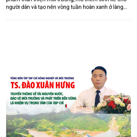
người dân và tạo nên vòng tuần hoàn xanh ở làng
quê. Trải qua chặng đường dài (từ 2020 đến nay),
chén, dĩa... từ mo cau đã được thị trường trong nước
và quốc tế đón nhận.