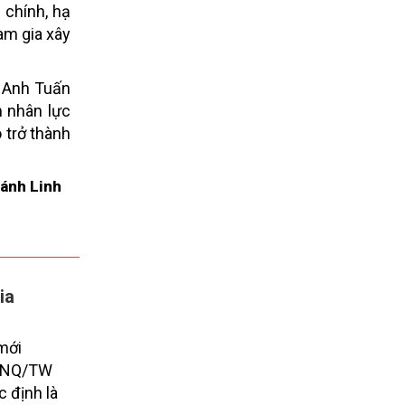
 chính, hạ
am gia xây
ê Anh Tuấn
n nhân lực
 trở thành
ánh Linh
ia
 mới
57-NQ/TW
c định là