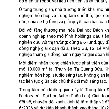
cơ điện tử, robot, vật liệu tiên tiến và kỹ thuật y
Ở tầng trung gian, nhà trường triển khai mô 
nghiệm hỗn hợp và trung tâm chế thử, tạo môi
cứu, chia sẻ hạ tầng và giải quyết các bài toán 
Đối với tầng thương mại hóa, Đại học Bách kh
doanh nghiệp theo mô hình holdings đầu tiên 
nghiên cứu với thị trường; cùng BK-Fund, quỹ 
công nghệ giai đoạn đầu. Theo GS, TS. Lê Anh
nghiệp tham gia đồng hành ngay từ giai đoạn hì
Một điểm nhấn trong chiến lược phát triển của
mô 10.000 m² tại Thư viện Tạ Quang Bửu. Khô
nghiệm hỗn hợp, studio sáng tạo, không gian 
tác liên tục giữa các chủ thể đổi mới sáng tạo.
Trọng tâm của không gian này là Trung tâm Đ
Factory của Đại học Aalto (Phần Lan). Giai đo
đổi số, chuyển đổi xanh, kinh tế tầm thấp và đ
6/2026 và dự kiến khánh thành vào tháng 10/2