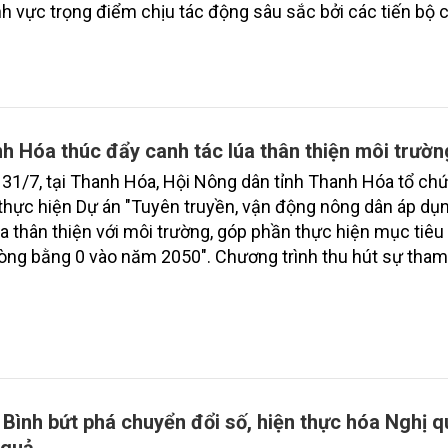
ĩnh vực trọng điểm chịu tác động sâu sắc bởi các tiến bộ 
và cam kết bền vững toàn cầu, đặc biệt là mục tiêu đưa p
bằng 0 (Net-Zero) vào năm 2050.
h Hóa thúc đẩy canh tác lúa thân thiện môi trườn
31/7, tại Thanh Hóa, Hội Nông dân tỉnh Thanh Hóa tổ ch
thực hiện Dự án "Tuyên truyền, vận động nông dân áp dụ
úa thân thiện với môi trường, góp phần thực hiện mục tiêu
ròng bằng 0 vào năm 2050". Chương trình thu hút sự tham
đảo đại biểu đến từ các cơ quan quản lý nhà nước, đơn v
doanh nghiệp, hợp tác xã và nông dân đang trực tiếp triển
sản xuất lúa phát thải thấp.
 Bình bứt phá chuyển đổi số, hiện thực hóa Nghị q