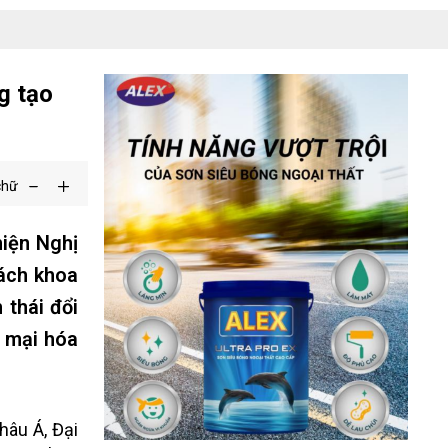
g tạo
chữ
hiện Nghị
Bách khoa
 thái đổi
g mại hóa
hâu Á, Đại