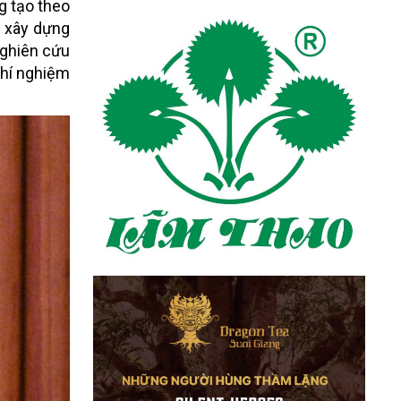
g tạo theo
i xây dựng
nghiên cứu
thí nghiệm