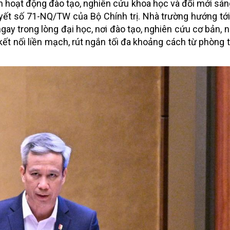
n hoạt động đào tạo, nghiên cứu khoa học và đổi mới sán
yết số 71-NQ/TW của Bộ Chính trị. Nhà trường hướng tớ
gay trong lòng đại học, nơi đào tạo, nghiên cứu cơ bản, 
t nối liền mạch, rút ngắn tối đa khoảng cách từ phòng 