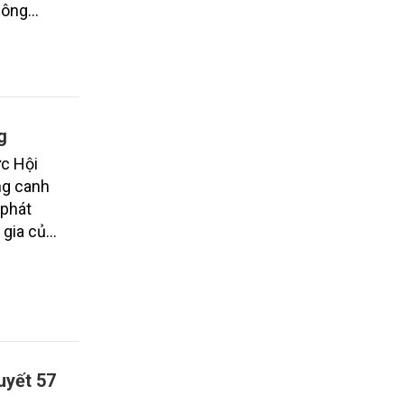
công
hát thải
g
ức Hội
ng canh
 phát
 gia của
ị nghiên
 khai mô
uyết 57