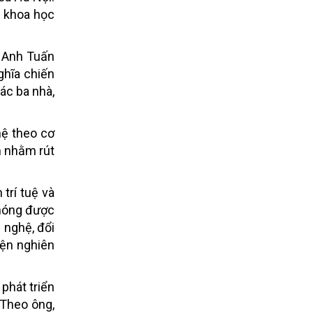
n khoa học
ê Anh Tuấn
ghĩa chiến
ác ba nhà,
hệ theo cơ
m nhằm rút
trí tuệ và
chóng được
 nghệ, đổi
iện nghiên
phát triển
 Theo ông,