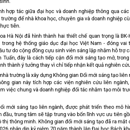
 sinh.
hình hợp tác giữa đại học và doanh nghiệp thông qua các
 trường để nhà khoa học, chuyên gia và doanh nghiệp c
thực tiễn.
oa Hà Nội đã hình thành hai thiết chế quan trọng là BK-
trong hệ thống giáo dục đại học Việt Nam - đóng vai t
đầu tư do cộng đồng cựu sinh viên sáng lập nhằm hỗ trợ c
 Tuấn, đây là cách tiếp cận đổi mới sáng tạo mở, tron
nh thành ý tưởng thay vì chỉ tiếp nhận kết quả nghiên cứu
 nhà trường là xây dựng Không gian Đổi mới sáng tạo liên
ng gian này tích hợp các viện nghiên cứu liên ngành,
làm việc chung và doanh nghiệp đối tác nhằm tạo môi tr
ổi mới sáng tạo liên ngành, được phát triển theo mô h
ạn đầu, trung tâm sẽ tập trung vào bốn lĩnh vực ưu tiên 
ô thị thông minh. Không gian đổi mới sáng tạo đã ra mắt 
026 nhân dịp kỷ niệm 70 năm thành lập Đại học Bách kh