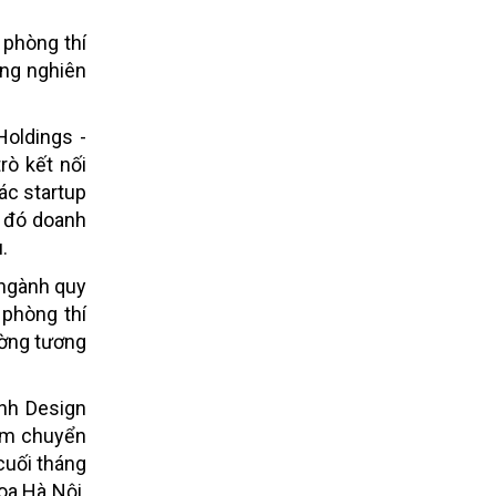
 phòng thí
ùng nghiên
Holdings -
rò kết nối
ác startup
g đó doanh
.
 ngành quy
 phòng thí
ường tương
ình Design
gồm chuyển
cuối tháng
oa Hà Nội.