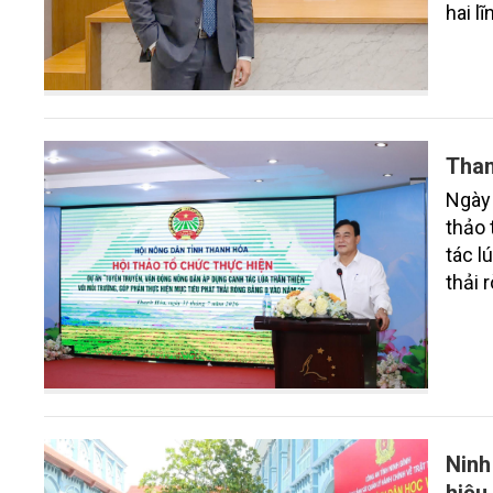
hai l
nghệ 
ròng 
Than
Ngày 
thảo 
tác l
thải 
đông 
cứu, 
hình 
Ninh