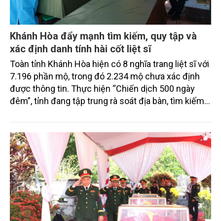
Khánh Hòa đẩy mạnh tìm kiếm, quy tập và
xác định danh tính hài cốt liệt sĩ
Toàn tỉnh Khánh Hòa hiện có 8 nghĩa trang liệt sĩ với
7.196 phần mộ, trong đó 2.234 mộ chưa xác định
được thông tin. Thực hiện “Chiến dịch 500 ngày
đêm”, tỉnh đang tập trung rà soát địa bàn, tìm kiếm,
quy tập hài cốt liệt sĩ, chuẩn hóa dữ liệu và lấy mẫu
giám định ADN, với sự tham gia của các cấp, ngành,
địa phương và lực lượng tại cơ sở.