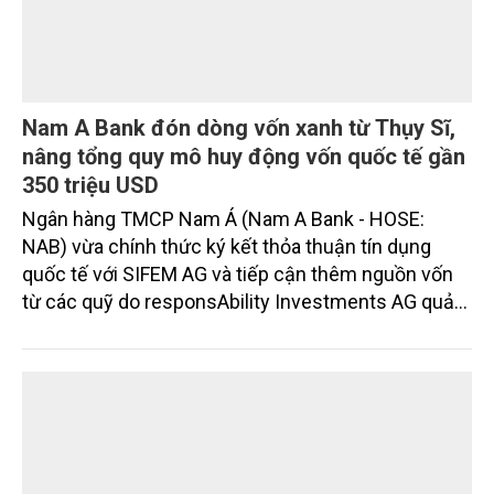
Nam A Bank đón dòng vốn xanh từ Thụy Sĩ,
nâng tổng quy mô huy động vốn quốc tế gần
350 triệu USD
Ngân hàng TMCP Nam Á (Nam A Bank - HOSE:
NAB) vừa chính thức ký kết thỏa thuận tín dụng
quốc tế với SIFEM AG và tiếp cận thêm nguồn vốn
từ các quỹ do responsAbility Investments AG quản
lý, nâng tổng quy mô dòng vốn mà ngân hàng này
thu hút thành công từ đầu năm đến nay lên gần 350
triệu USD.