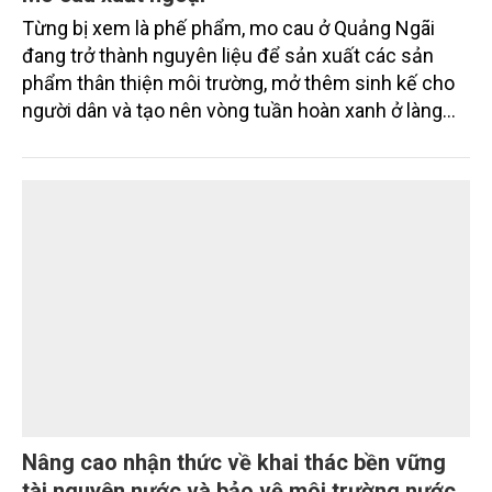
Từng bị xem là phế phẩm, mo cau ở Quảng Ngãi
đang trở thành nguyên liệu để sản xuất các sản
phẩm thân thiện môi trường, mở thêm sinh kế cho
người dân và tạo nên vòng tuần hoàn xanh ở làng
quê. Trải qua chặng đường dài (từ 2020 đến nay),
chén, dĩa... từ mo cau đã được thị trường trong nước
và quốc tế đón nhận.
Nâng cao nhận thức về khai thác bền vững
tài nguyên nước và bảo vệ môi trường nước