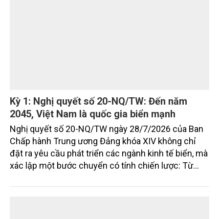
2045.
Kỳ 1: Nghị quyết số 20-NQ/TW: Đến năm
2045, Việt Nam là quốc gia biển mạnh
Nghị quyết số 20-NQ/TW ngày 28/7/2026 của Ban
Chấp hành Trung ương Đảng khóa XIV không chỉ
đặt ra yêu cầu phát triển các ngành kinh tế biển, mà
xác lập một bước chuyển có tính chiến lược: Từ
"khai thác biển" sang "quản trị biển hiện đại"; từ
"phát triển kinh tế ven biển" sang "xây dựng quốc
gia biển mạnh". Trong bước chuyển ấy, ngành Nông
nghiệp và Môi trường giữ vai trò đặc biệt quan trọng,