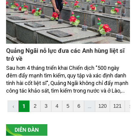
Quảng Ngãi nỗ lực đưa các Anh hùng liệt sĩ
trở về
Sau hơn 4 tháng triển khai Chiến dịch "500 ngày
đêm đẩy mạnh tìm kiếm, quy tập và xác định danh
tính hài cốt liệt sĩ", Quảng Ngãi không chỉ đẩy mạnh
công tác khảo sát, tìm kiếm trong nước và ở Lào,
Campuchia mà còn đồng thời lấy mẫu sinh phẩm
phục vụ giám định ADN, số hóa dữ liệu mộ liệt sĩ.
‹
1
...
2
3
4
5
6
120
121
›
Việc kết hợp nhiều giải pháp đang từng bước nâng
cao hiệu quả xác định danh tính liệt sĩ, đáp ứng
nguyện vọng của thân nhân và thể hiện đạo lý
DIỄN ĐÀN