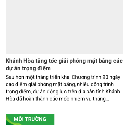
từ hoàn thiện thể chế, quy hoạch không gian biển,
quản lý tài nguyên đến bảo vệ môi trường, phục hồi
hệ sinh thái và kiến tạo sinh kế bền vững cho người
dân ven biển, hải đảo.
Khánh Hòa tăng tốc giải phóng mặt bằng các
dự án trọng điểm
Sau hơn một tháng triển khai Chương trình 90 ngày
cao điểm giải phóng mặt bằng, nhiều công trình
trọng điểm, dự án động lực trên địa bàn tỉnh Khánh
Hòa đã hoàn thành các mốc nhiệm vụ tháng
7/2026. Trong khi đó, các dự án thuộc nhóm nhiệm
vụ tháng 8 và tháng 9 đang được tiếp tục triển khai
MÔI TRƯỜNG
với tiến độ khác nhau.