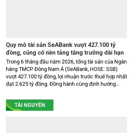
Quy mô tài sản SeABank vượt 427.100 tỷ
đồng, củng cố nền tảng tăng trưởng dài hạn
Trong 6 tháng đầu năm 2026, tổng tài sản của Ngân
hàng TMCP Đông Nam Á (SeABank, HOSE: SSB)
vượt 427.100 tỷ đồng, lợi nhuận trước thuế hợp nhất
đạt 2.625 tỷ đồng. Đồng hành cùng định hướng
giảm mặt bằng lãi suất để hỗ trợ nền kinh tế,
SeABank tiếp tục duy trì hoạt động hiệu quả, mở
TÀI NGUYÊN
rộng tín dụng, củng cố nguồn vốn và đảm bảo các
chỉ tiêu an toàn.