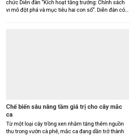
chức Diễn đàn “Kích hoạt tăng trưởng: Chính sách
vi mô đột phá và mục tiêu hai con số”. Diễn đàn có
sự tham gia của một số bộ ngành, cơ quan Trung
ương, chuyên gia kinh tế, nhà khoa học, đại diện các
trường đại học, viện nghiên cứu, hiệp hội doanh
nghiệp và cộng đồng doanh nghiệp.
Chế biến sâu nâng tầm giá trị cho cây mắc
ca
Từ một loại cây trồng xen nhằm tăng thêm nguồn
thu trong vườn cà phê, mắc ca đang dần trở thành