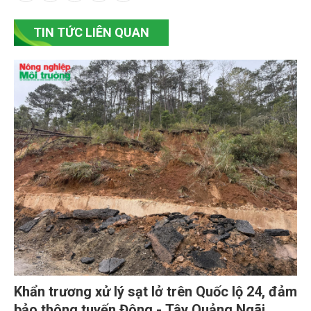
TIN TỨC LIÊN QUAN
Khẩn trương xử lý sạt lở trên Quốc lộ 24, đảm
bảo thông tuyến Đông - Tây Quảng Ngãi