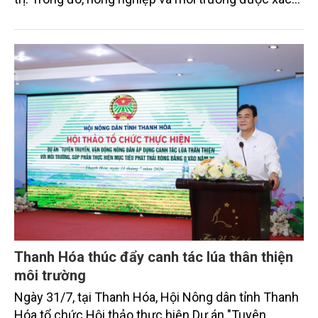
định là hai lĩnh vực trọng điểm chịu tác động sâu
sắc bởi các tiến bộ công nghệ và cam kết bền vững
toàn cầu, đặc biệt là mục tiêu đưa phát thải ròng
bằng 0 (Net-Zero) vào năm 2050.
Thanh Hóa thúc đẩy canh tác lúa thân thiện
môi trường
Ngày 31/7, tại Thanh Hóa, Hội Nông dân tỉnh Thanh
Hóa tổ chức Hội thảo thực hiện Dự án "Tuyên