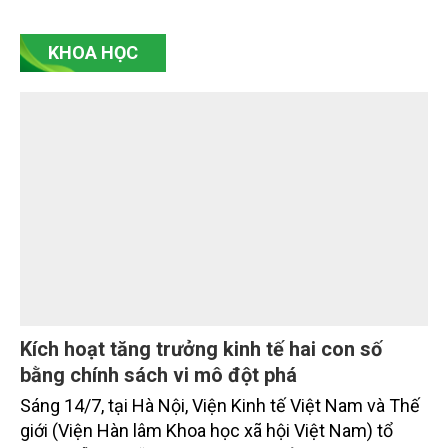
bao nhiêu tấn CO2 tương đương, mà còn hỏi giảm
bằng cách nào, ai xác nhận, có bền vững không, có
KHOA HỌC
công bằng không, có bị ghi nhận trùng lặp không và
có thực sự đóng góp cho chuyển đổi xanh hay
không. Đó là điểm cốt lõi của tín chỉ carbon thế hệ
mới.
Kích hoạt tăng trưởng kinh tế hai con số
bằng chính sách vi mô đột phá
Sáng 14/7, tại Hà Nội, Viện Kinh tế Việt Nam và Thế
giới (Viện Hàn lâm Khoa học xã hội Việt Nam) tổ