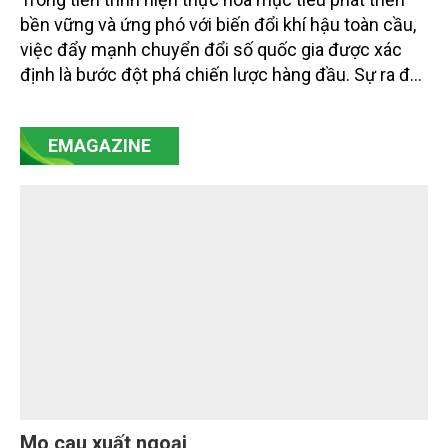
bền vững và ứng phó với biến đổi khí hậu toàn cầu,
việc đẩy mạnh chuyển đổi số quốc gia được xác
định là bước đột phá chiến lược hàng đầu. Sự ra đời
của Nghị quyết số 57-NQ/TW đã trở thành động lực
mạnh mẽ, thúc đẩy quá trình cải cách toàn diện,
EMAGAZINE
minh bạch hóa chuỗi cung ứng và nâng cao hiệu
quả quản lý môi trường, đặc biệt trong hai lĩnh vực
then chốt là nông nghiệp và môi trường.
Mo cau xuất ngoại