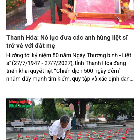
Thanh Hóa: Nỗ lực đưa các anh hùng liệt sĩ
trở về với đất mẹ
Hướng tới kỷ niệm 80 năm Ngày Thương binh - Liệt
sĩ (27/7/1947 - 27/7/2027), tỉnh Thanh Hóa đang
triển khai quyết liệt “Chiến dịch 500 ngày đêm”
nhằm đẩy mạnh tìm kiếm, quy tập và xác định danh
tính hài cốt liệt sĩ, góp phần thực hiện đạo lý “Uống
nước nhớ nguồn”, đáp ứng nguyện vọng của thân
nhân liệt sĩ và Nhân dân.