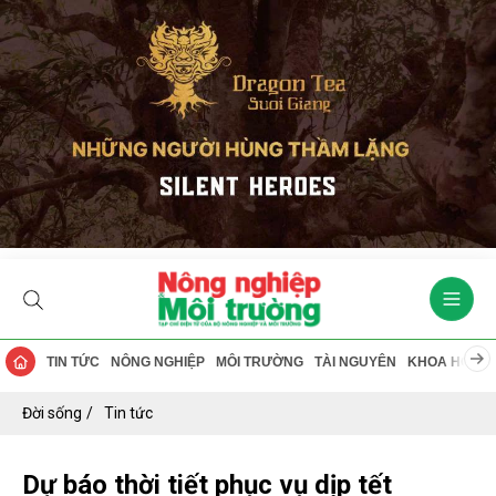
TIN TỨC
NÔNG NGHIỆP
MÔI TRƯỜNG
TÀI NGUYÊN
KHOA HỌC
Đời sống
Tin tức
Dự báo thời tiết phục vụ dịp tết