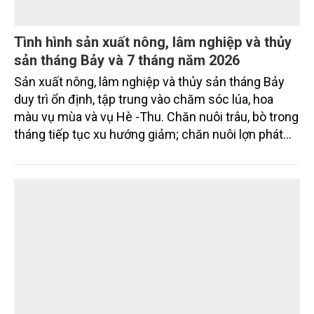
Tình hình sản xuất nông, lâm nghiệp và thủy
sản tháng Bảy và 7 tháng năm 2026
Sản xuất nông, lâm nghiệp và thủy sản tháng Bảy
duy trì ổn định, tập trung vào chăm sóc lúa, hoa
màu vụ mùa và vụ Hè -Thu. Chăn nuôi trâu, bò trong
tháng tiếp tục xu hướng giảm; chăn nuôi lợn phát
triển ổn định; chăn nuôi gia cầm duy trì đà tăng
trưởng khá. Diện tích rừng trồng mới và sản lượng
thủy sản đều tăng nhẹ.