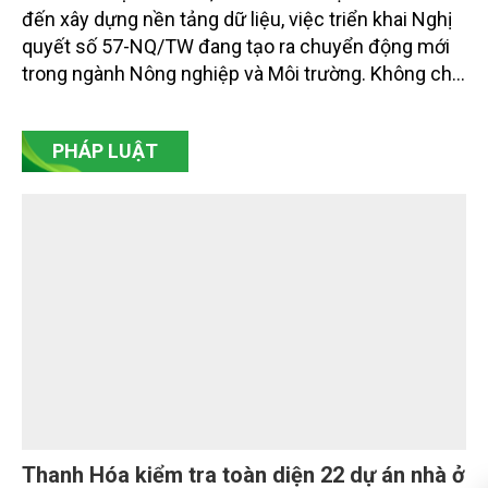
đến xây dựng nền tảng dữ liệu, việc triển khai Nghị
quyết số 57-NQ/TW đang tạo ra chuyển động mới
trong ngành Nông nghiệp và Môi trường. Không chỉ
là nhiệm vụ về khoa học công nghệ, đổi mới sáng
tạo và chuyển đổi số, Nghị quyết số 57 đang mở
PHÁP LUẬT
đường cho một phương thức quản trị hiện đại hơn:
quản trị bằng dữ liệu, điều hành bằng nền tảng số,
phục vụ người dân và doanh nghiệp bằng kết quả
cụ thể.
Thanh Hóa kiểm tra toàn diện 22 dự án nhà ở