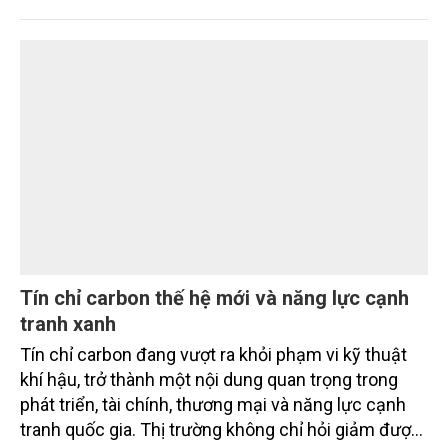
hiện cam kết phát thải ròng bằng “0” của Việt Nam,
đồng thời mở ra cơ hội hình thành thị trường sản
phẩm phát thải thấp và tín chỉ carbon trong nông
nghiệp.
Tín chỉ carbon thế hệ mới và năng lực cạnh
tranh xanh
Tín chỉ carbon đang vượt ra khỏi phạm vi kỹ thuật
khí hậu, trở thành một nội dung quan trọng trong
phát triển, tài chính, thương mại và năng lực cạnh
tranh quốc gia. Thị trường không chỉ hỏi giảm được