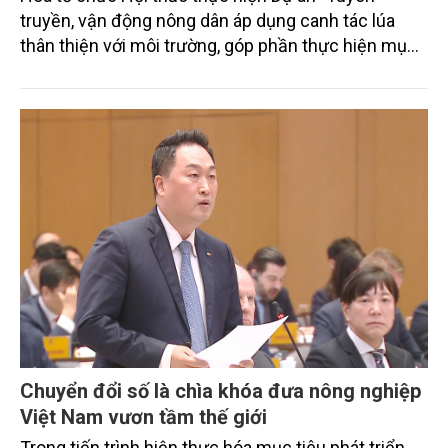
truyền, vận động nông dân áp dụng canh tác lúa
thân thiện với môi trường, góp phần thực hiện mục
tiêu phát thải ròng bằng 0 vào năm 2050". Chương
trình thu hút sự tham gia của đông đảo đại biểu đến
từ các cơ quan quản lý nhà nước, đơn vị nghiên cứu,
doanh nghiệp, hợp tác xã và nông dân đang trực
tiếp triển khai mô hình sản xuất lúa phát thải thấp.
Chuyển đổi số là chìa khóa đưa nông nghiệp
Việt Nam vươn tầm thế giới
Trong tiến trình hiện thực hóa mục tiêu phát triển