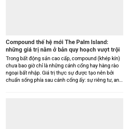
Compound thế hệ mới The Palm Island:
những giá trị nằm ở bản quy hoạch vượt trội
Trong bất động sản cao cấp, compound (khép kín)
chưa bao giờ chỉ là những cánh cổng hay hàng rào
ngoại bất nhập. Giá trị thực sự được tạo nên bởi
chuẩn sống phía sau cánh cổng ấy: sự riêng tư, an
ninh, cộng đồng cư dân tinh hoa và hệ tiện ích, dịch
vụ được thiết kế dành riêng cho họ.