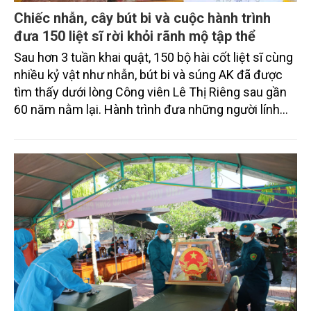
Chiếc nhẫn, cây bút bi và cuộc hành trình
đưa 150 liệt sĩ rời khỏi rãnh mộ tập thể
Sau hơn 3 tuần khai quật, 150 bộ hài cốt liệt sĩ cùng
nhiều kỷ vật như nhẫn, bút bi và súng AK đã được
tìm thấy dưới lòng Công viên Lê Thị Riêng sau gần
60 năm nằm lại. Hành trình đưa những người lính
ngã xuống trong khói lửa Mậu Thân 1968 trở về với
gia đình đang đi đến những trang cuối đầy xúc
động...