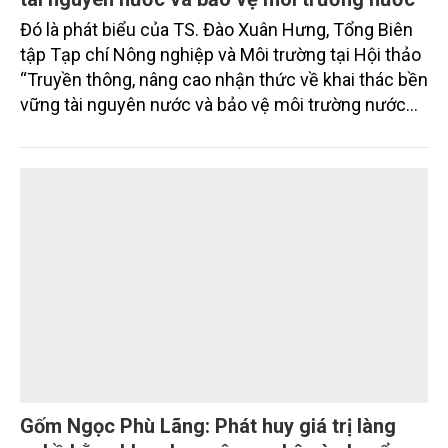
Đó là phát biểu của TS. Đào Xuân Hưng, Tổng Biên
tập Tạp chí Nông nghiệp và Môi trường tại Hội thảo
“Truyền thông, nâng cao nhận thức về khai thác bền
vững tài nguyên nước và bảo vệ môi trường nước
xuyên biên giới” do Tạp chí Nông nghiệp và Môi
trường phối hợp với Sở Nông nghiệp và Môi trường
tỉnh Lai Châu tổ chức ngày 10/7/2026. Hội thảo thu
hút sự tham gia của hơn 100 đại biểu là lãnh đạo
các đơn vị thuộc Bộ Nông nghiệp và Môi trường,
chuyên gia, nhà khoa học, Sở Nông nghiệp và Môi
trường tỉnh Lai Châu và đại diện các cơ quan đơn vị
doanh nghiệp ở các tỉnh miền núi phía Bắc.
Gốm Ngọc Phù Lãng: Phát huy giá trị làng