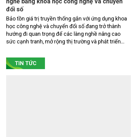
nghề bằng khoa học công nghệ và chuyển
đổi số
Bảo tồn giá trị truyền thống gắn với ứng dụng khoa
học công nghệ và chuyển đổi số đang trở thành
hướng đi quan trọng để các làng nghề nâng cao
sức cạnh tranh, mở rộng thị trường và phát triển
bền vững. Tại làng gốm Phù Lãng, xã Phù Lãng, tỉnh
Bắc Ninh, nhiều nghệ nhân và cơ sở sản xuất đã
TIN TỨC
chủ động đổi mới tư duy, đầu tư công nghệ, xây
dựng thương hiệu trên nền tảng giá trị truyền thống.