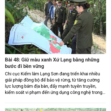
với mục tiêu phát triển công nghiệp xanh, bền vững.
Những chỉ đạo mới của lãnh đạo thành phố được kỳ
vọng sẽ góp phần tháo gỡ điểm nghẽn này, hướng
tới xây dựng các KCN sạch, sinh thái trong giai
đoạn tới.
Bài 48: Giữ màu xanh Xứ Lạng bằng những
bước đi bền vững
Chi cục Kiểm lâm Lạng Sơn đang triển khai nhiều
giải pháp đồng bộ để bảo vệ rừng, từ tăng cường
lực lượng bám địa bàn, đẩy mạnh tuyên truyền,
kiểm soát vi phạm đến ứng dụng công nghệ trong
quản lý.