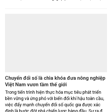
tiêu phát thải ròng bằng 0 vào năm 2050". Chương
trình thu hút sự tham gia của đông đảo đại biểu đến
từ các cơ quan quản lý nhà nước, đơn vị nghiên cứu,
doanh nghiệp, hợp tác xã và nông dân đang trực
tiếp triển khai mô hình sản xuất lúa phát thải thấp.
Chuyển đổi số là chìa khóa đưa nông nghiệp
Việt Nam vươn tầm thế giới
Trong tiến trình hiện thực hóa mục tiêu phát triển
bền vững và ứng phó với biến đổi khí hậu toàn cầu,
việc đẩy mạnh chuyển đổi số quốc gia được xác
định là bước đột phá chiến lược hàng đầu. Sự ra đời