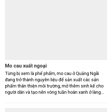
Mo cau xuất ngoại
Từng bị xem là phế phẩm, mo cau ở Quảng Ngãi
đang trở thành nguyên liệu để sản xuất các sản
phẩm thân thiện môi trường, mở thêm sinh kế cho
người dân và tạo nên vòng tuần hoàn xanh ở làng
quê. Trải qua chặng đường dài (từ 2020 đến nay),
chén, dĩa... từ mo cau đã được thị trường trong nước
và quốc tế đón nhận.