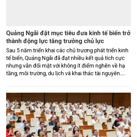
Quảng Ngãi đặt mục tiêu đưa kinh tế biển trở
thành động lực tăng trưởng chủ lực
Sau 5 năm triển khai các chủ trương phát triển kinh
tế biển, Quảng Ngãi đã đạt nhiều kết quả tích cực
nhưng vẫn đối mặt với không ít điểm nghẽn về hạ
tầng, môi trường, du lịch và khai thác tài nguyên.
Nghị quyết mới của Ban Chấp hành Đảng bộ tỉnh
đặt mục tiêu đưa kinh tế biển phát triển nhanh, bền
vững, trở thành động lực quan trọng thúc đẩy tăng
trưởng của tỉnh đến năm 2030, tầm nhìn đến năm
2045.