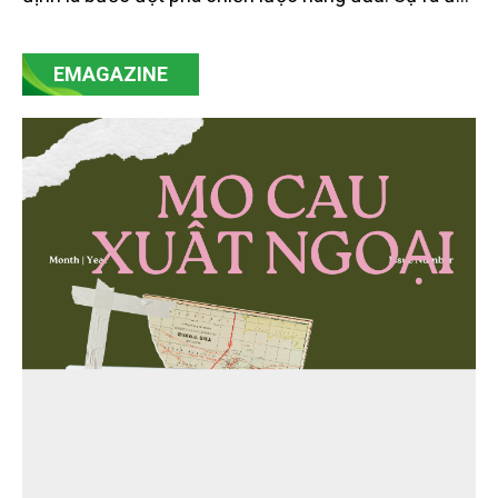
của Nghị quyết số 57-NQ/TW đã trở thành động lực
mạnh mẽ, thúc đẩy quá trình cải cách toàn diện,
EMAGAZINE
minh bạch hóa chuỗi cung ứng và nâng cao hiệu
quả quản lý môi trường, đặc biệt trong hai lĩnh vực
then chốt là nông nghiệp và môi trường.