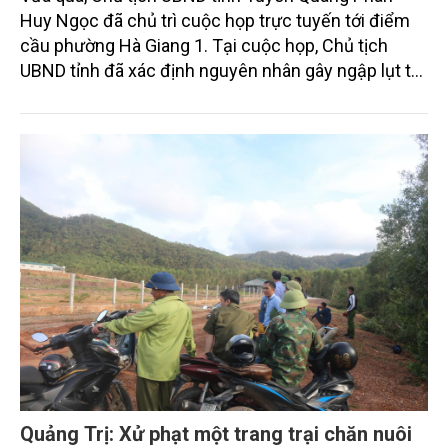
Huy Ngọc đã chủ trì cuộc họp trực tuyến tới điểm
cầu phường Hà Giang 1. Tại cuộc họp, Chủ tịch
UBND tỉnh đã xác định nguyên nhân gây ngập lụt tại
phường Hà Giang 1 và 2 trong cơn bão số 10 vừa
qua, đồng thời giao Sở Nông nghiệp và Môi trường,
phối hợp với Sở Tài chính nhanh chóng đưa ra giải
pháp khắc phục.
Quảng Trị: Xử phạt một trang trại chăn nuôi