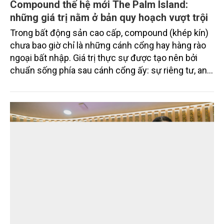
Compound thế hệ mới The Palm Island:
những giá trị nằm ở bản quy hoạch vượt trội
Trong bất động sản cao cấp, compound (khép kín)
chưa bao giờ chỉ là những cánh cổng hay hàng rào
ngoại bất nhập. Giá trị thực sự được tạo nên bởi
chuẩn sống phía sau cánh cổng ấy: sự riêng tư, an
ninh, cộng đồng cư dân tinh hoa và hệ tiện ích, dịch
vụ được thiết kế dành riêng cho họ.