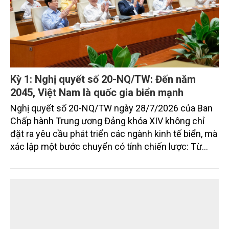
Kỳ 1: Nghị quyết số 20-NQ/TW: Đến năm
2045, Việt Nam là quốc gia biển mạnh
Nghị quyết số 20-NQ/TW ngày 28/7/2026 của Ban
Chấp hành Trung ương Đảng khóa XIV không chỉ
đặt ra yêu cầu phát triển các ngành kinh tế biển, mà
xác lập một bước chuyển có tính chiến lược: Từ
"khai thác biển" sang "quản trị biển hiện đại"; từ
"phát triển kinh tế ven biển" sang "xây dựng quốc
gia biển mạnh". Trong bước chuyển ấy, ngành Nông
nghiệp và Môi trường giữ vai trò đặc biệt quan trọng,
từ hoàn thiện thể chế, quy hoạch không gian biển,
quản lý tài nguyên đến bảo vệ môi trường, phục hồi