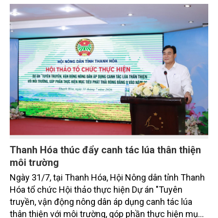
toàn cầu, đặc biệt là mục tiêu đưa phát thải ròng
bằng 0 (Net-Zero) vào năm 2050.
Thanh Hóa thúc đẩy canh tác lúa thân thiện
môi trường
Ngày 31/7, tại Thanh Hóa, Hội Nông dân tỉnh Thanh
Hóa tổ chức Hội thảo thực hiện Dự án "Tuyên
truyền, vận động nông dân áp dụng canh tác lúa
thân thiện với môi trường, góp phần thực hiện mục