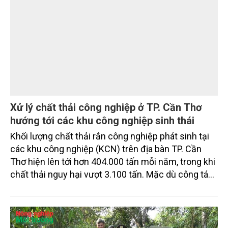
Xử lý chất thải công nghiệp ở TP. Cần Thơ
hướng tới các khu công nghiệp sinh thái
Khối lượng chất thải rắn công nghiệp phát sinh tại
các khu công nghiệp (KCN) trên địa bàn TP. Cần
Thơ hiện lên tới hơn 404.000 tấn mỗi năm, trong khi
chất thải nguy hại vượt 3.100 tấn. Mặc dù công tác
thu gom, phân loại và xử lý cơ bản được thực hiện
đúng quy định, nhưng việc thiếu các cơ sở xử lý đạt
chuẩn tại địa phương và khu vực Đồng bằng sông
Cửu Long (ĐBSCL) đang đặt ra nhiều thách thức đối