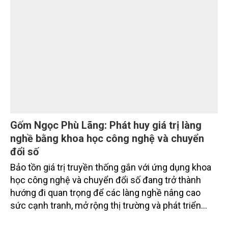
tỉnh Lai Châu tổ chức ngày 10/7/2026. Hội thảo thu
hút sự tham gia của hơn 100 đại biểu là lãnh đạo
các đơn vị thuộc Bộ Nông nghiệp và Môi trường,
chuyên gia, nhà khoa học, Sở Nông nghiệp và Môi
trường tỉnh Lai Châu và đại diện các cơ quan đơn vị
doanh nghiệp ở các tỉnh miền núi phía Bắc.
Gốm Ngọc Phù Lãng: Phát huy giá trị làng
nghề bằng khoa học công nghệ và chuyển
đổi số
Bảo tồn giá trị truyền thống gắn với ứng dụng khoa
học công nghệ và chuyển đổi số đang trở thành
hướng đi quan trọng để các làng nghề nâng cao
sức cạnh tranh, mở rộng thị trường và phát triển
bền vững. Tại làng gốm Phù Lãng, xã Phù Lãng, tỉnh