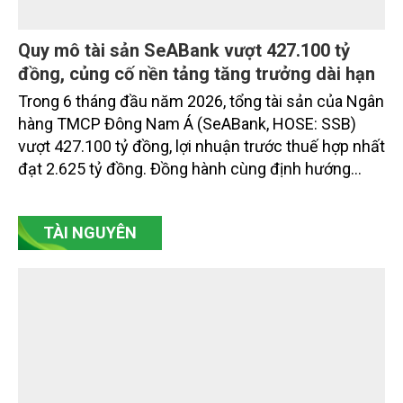
Quy mô tài sản SeABank vượt 427.100 tỷ
đồng, củng cố nền tảng tăng trưởng dài hạn
Trong 6 tháng đầu năm 2026, tổng tài sản của Ngân
hàng TMCP Đông Nam Á (SeABank, HOSE: SSB)
vượt 427.100 tỷ đồng, lợi nhuận trước thuế hợp nhất
đạt 2.625 tỷ đồng. Đồng hành cùng định hướng
giảm mặt bằng lãi suất để hỗ trợ nền kinh tế,
SeABank tiếp tục duy trì hoạt động hiệu quả, mở
TÀI NGUYÊN
rộng tín dụng, củng cố nguồn vốn và đảm bảo các
chỉ tiêu an toàn.