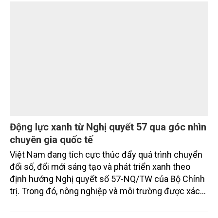
Động lực xanh từ Nghị quyết 57 qua góc nhìn
chuyên gia quốc tế
Việt Nam đang tích cực thúc đẩy quá trình chuyển
đổi số, đổi mới sáng tạo và phát triển xanh theo
định hướng Nghị quyết số 57-NQ/TW của Bộ Chính
trị. Trong đó, nông nghiệp và môi trường được xác
định là hai lĩnh vực trọng điểm chịu tác động sâu
sắc bởi các tiến bộ công nghệ và cam kết bền vững