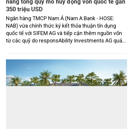
nâng tổng quy mô huy động vốn quốc tế gần
350 triệu USD
Ngân hàng TMCP Nam Á (Nam A Bank - HOSE:
NAB) vừa chính thức ký kết thỏa thuận tín dụng
quốc tế với SIFEM AG và tiếp cận thêm nguồn vốn
từ các quỹ do responsAbility Investments AG quản
lý, nâng tổng quy mô dòng vốn mà ngân hàng này
thu hút thành công từ đầu năm đến nay lên gần 350
triệu USD.