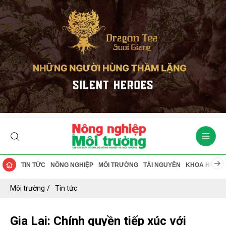
TIN TỨC
NÔNG NGHIỆP
MÔI TRƯỜNG
TÀI NGUYÊN
KHOA HỌC
Môi trường
Tin tức
Gia Lai: Chính quyền tiếp xúc với