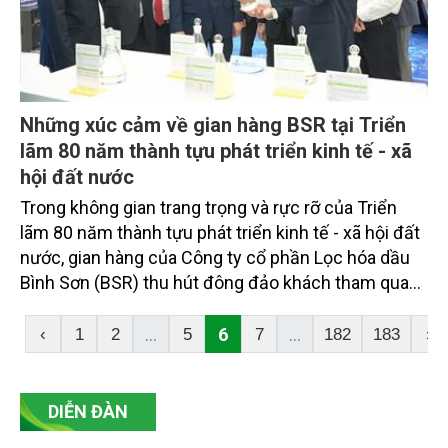
Những xúc cảm về gian hàng BSR tại Triển
lãm 80 năm thành tựu phát triển kinh tế - xã
hội đất nước
Trong không gian trang trọng và rực rỡ của Triển
lãm 80 năm thành tựu phát triển kinh tế - xã hội đất
nước, gian hàng của Công ty cổ phần Lọc hóa dầu
Bình Sơn (BSR) thu hút đông đảo khách tham quan
với màu sắc hiện đại, công nghệ trưng bày tinh tế
và đặc biệt là những sản phẩm năng lượng xanh
...
6
...
‹
1
2
5
7
182
183
›
mang dấu ấn đổi mới của ngành năng lượng Việt
Nam.
DIỄN ĐÀN