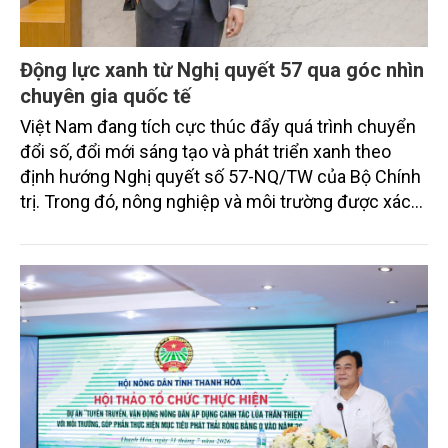
Động lực xanh từ Nghị quyết 57 qua góc nhìn
chuyên gia quốc tế
Việt Nam đang tích cực thúc đẩy quá trình chuyển
đổi số, đổi mới sáng tạo và phát triển xanh theo
định hướng Nghị quyết số 57-NQ/TW của Bộ Chính
trị. Trong đó, nông nghiệp và môi trường được xác
định là hai lĩnh vực trọng điểm chịu tác động sâu
sắc bởi các tiến bộ công nghệ và cam kết bền vững
toàn cầu, đặc biệt là mục tiêu đưa phát thải ròng
bằng 0 (Net-Zero) vào năm 2050.