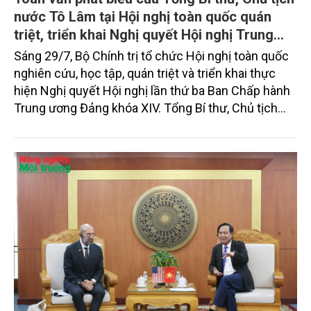
nước Tô Lâm tại Hội nghị toàn quốc quán
triệt, triển khai Nghị quyết Hội nghị Trung
ương 3, khóa XIV
Sáng 29/7, Bộ Chính trị tổ chức Hội nghị toàn quốc
nghiên cứu, học tập, quán triệt và triển khai thực
hiện Nghị quyết Hội nghị lần thứ ba Ban Chấp hành
Trung ương Đảng khóa XIV. Tổng Bí thư, Chủ tịch
nước Tô Lâm đã có bài phát biểu chỉ đạo quan
trọng. Tạp chí Nông nghiệp và Môi trường trân trọng
giới thiệu toàn văn bài phát biểu của đồng chí Tổng
Bí thư, Chủ tịch nước.