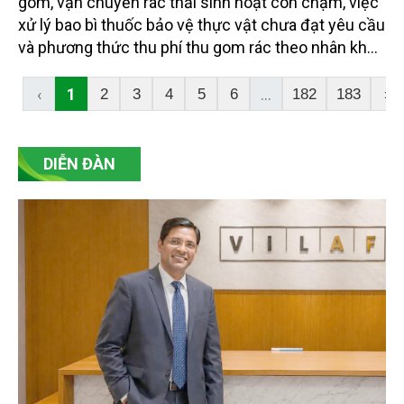
gom, vận chuyển rác thải sinh hoạt còn chậm, việc
xử lý bao bì thuốc bảo vệ thực vật chưa đạt yêu cầu
và phương thức thu phí thu gom rác theo nhân khẩu
hộ gia đình chưa hợp lý, ngành chức năng TP. Cần
Thơ đã giải đáp, chỉ rõ nguyên nhân, đồng thời đưa
‹
1
...
2
3
4
5
6
182
183
›
ra các giải pháp khắc phục, từng bước nâng cao
hiệu quả công tác quản lý chất thải, đáp ứng yêu
cầu bảo vệ môi trường.
DIỄN ĐÀN