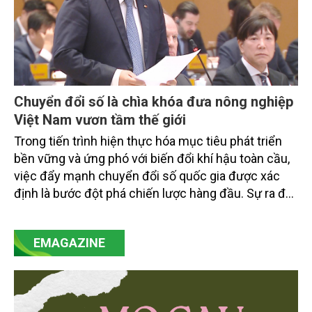
Chuyển đổi số là chìa khóa đưa nông nghiệp
Việt Nam vươn tầm thế giới
Trong tiến trình hiện thực hóa mục tiêu phát triển
bền vững và ứng phó với biến đổi khí hậu toàn cầu,
việc đẩy mạnh chuyển đổi số quốc gia được xác
định là bước đột phá chiến lược hàng đầu. Sự ra đời
của Nghị quyết số 57-NQ/TW đã trở thành động lực
mạnh mẽ, thúc đẩy quá trình cải cách toàn diện,
EMAGAZINE
minh bạch hóa chuỗi cung ứng và nâng cao hiệu
quả quản lý môi trường, đặc biệt trong hai lĩnh vực
then chốt là nông nghiệp và môi trường.