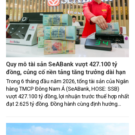
Quy mô tài sản SeABank vượt 427.100 tỷ
đồng, củng cố nền tảng tăng trưởng dài hạn
Trong 6 tháng đầu năm 2026, tổng tài sản của Ngân
hàng TMCP Đông Nam Á (SeABank, HOSE: SSB)
vượt 427.100 tỷ đồng, lợi nhuận trước thuế hợp nhất
đạt 2.625 tỷ đồng. Đồng hành cùng định hướng
giảm mặt bằng lãi suất để hỗ trợ nền kinh tế,
SeABank tiếp tục duy trì hoạt động hiệu quả, mở
rộng tín dụng, củng cố nguồn vốn và đảm bảo các
chỉ tiêu an toàn.