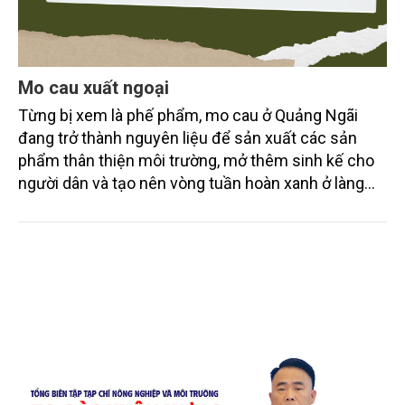
Mo cau xuất ngoại
Từng bị xem là phế phẩm, mo cau ở Quảng Ngãi
đang trở thành nguyên liệu để sản xuất các sản
phẩm thân thiện môi trường, mở thêm sinh kế cho
người dân và tạo nên vòng tuần hoàn xanh ở làng
quê. Trải qua chặng đường dài (từ 2020 đến nay),
chén, dĩa... từ mo cau đã được thị trường trong nước
và quốc tế đón nhận.