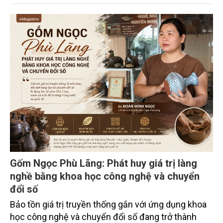
trường phối hợp với Sở Nông nghiệp và Môi trường
tỉnh Lai Châu tổ chức ngày 10/7/2026. Hội thảo thu
hút sự tham gia của hơn 100 đại biểu là lãnh đạo
các đơn vị thuộc Bộ Nông nghiệp và Môi trường,
chuyên gia, nhà khoa học, Sở Nông nghiệp và Môi
trường tỉnh Lai Châu và đại diện các cơ quan đơn vị
doanh nghiệp ở các tỉnh miền núi phía Bắc.
Gốm Ngọc Phù Lãng: Phát huy giá trị làng
nghề bằng khoa học công nghệ và chuyển
đổi số
Bảo tồn giá trị truyền thống gắn với ứng dụng khoa
học công nghệ và chuyển đổi số đang trở thành