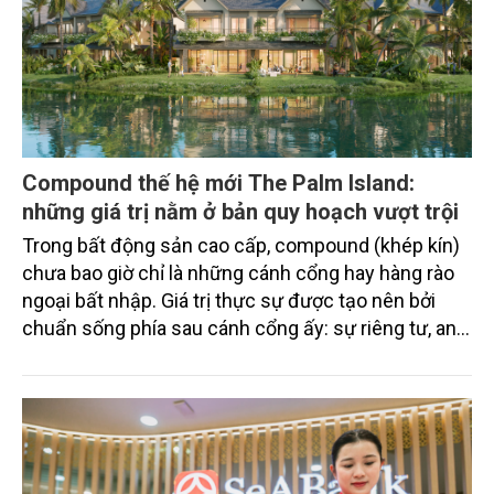
Compound thế hệ mới The Palm Island:
những giá trị nằm ở bản quy hoạch vượt trội
Trong bất động sản cao cấp, compound (khép kín)
chưa bao giờ chỉ là những cánh cổng hay hàng rào
ngoại bất nhập. Giá trị thực sự được tạo nên bởi
chuẩn sống phía sau cánh cổng ấy: sự riêng tư, an
ninh, cộng đồng cư dân tinh hoa và hệ tiện ích, dịch
vụ được thiết kế dành riêng cho họ.