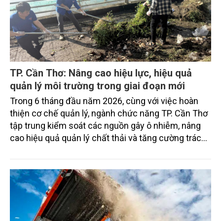
TP. Cần Thơ: Nâng cao hiệu lực, hiệu quả
quản lý môi trường trong giai đoạn mới
Trong 6 tháng đầu năm 2026, cùng với việc hoàn
thiện cơ chế quản lý, ngành chức năng TP. Cần Thơ
tập trung kiểm soát các nguồn gây ô nhiễm, nâng
cao hiệu quả quản lý chất thải và tăng cường trách
nhiệm của các tổ chức, cá nhân trong thực thi pháp
luật về môi trường tạo nền tảng cho mục tiêu phát
triển kinh tế - xã hội bền vững.