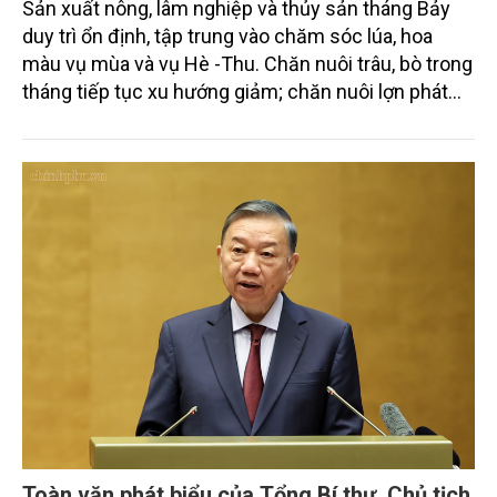
Sản xuất nông, lâm nghiệp và thủy sản tháng Bảy
duy trì ổn định, tập trung vào chăm sóc lúa, hoa
màu vụ mùa và vụ Hè -Thu. Chăn nuôi trâu, bò trong
tháng tiếp tục xu hướng giảm; chăn nuôi lợn phát
triển ổn định; chăn nuôi gia cầm duy trì đà tăng
trưởng khá. Diện tích rừng trồng mới và sản lượng
thủy sản đều tăng nhẹ.
Toàn văn phát biểu của Tổng Bí thư, Chủ tịch