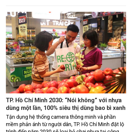
pháp luật, giảm chi phí, đồng thời thúc đẩy chuyển
đổi sang mô hình kinh tế tuần hoàn và phát triển
bền vững.
TP. Hồ Chí Minh 2030: “Nói không” với nhựa
dùng một lần, 100% siêu thị dùng bao bì xanh
Tận dụng hệ thống camera thông minh và phần
mềm phản ánh từ người dân, TP. Hồ Chí Minh đặt lộ
trình đến năm 2030 sẽ loại bỏ chai nhựa tại công