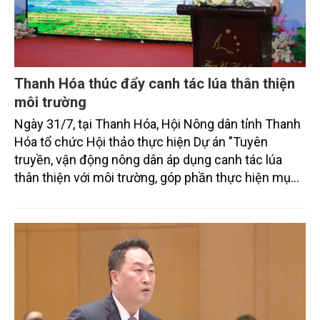
Thanh Hóa thúc đẩy canh tác lúa thân thiện
môi trường
Ngày 31/7, tại Thanh Hóa, Hội Nông dân tỉnh Thanh
Hóa tổ chức Hội thảo thực hiện Dự án "Tuyên
truyền, vận động nông dân áp dụng canh tác lúa
thân thiện với môi trường, góp phần thực hiện mục
tiêu phát thải ròng bằng 0 vào năm 2050". Chương
trình thu hút sự tham gia của đông đảo đại biểu đến
từ các cơ quan quản lý nhà nước, đơn vị nghiên cứu,
doanh nghiệp, hợp tác xã và nông dân đang trực
tiếp triển khai mô hình sản xuất lúa phát thải thấp.