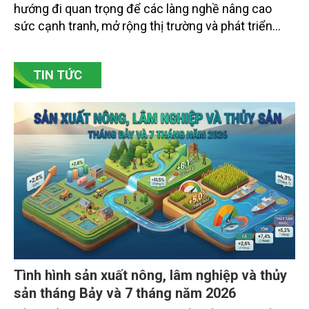
hướng đi quan trọng để các làng nghề nâng cao
sức cạnh tranh, mở rộng thị trường và phát triển
bền vững. Tại làng gốm Phù Lãng, xã Phù Lãng, tỉnh
Bắc Ninh, nhiều nghệ nhân và cơ sở sản xuất đã
TIN TỨC
chủ động đổi mới tư duy, đầu tư công nghệ, xây
dựng thương hiệu trên nền tảng giá trị truyền thống.
Tình hình sản xuất nông, lâm nghiệp và thủy
sản tháng Bảy và 7 tháng năm 2026