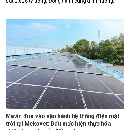
đạt 2.625 tỷ đồng. Đồng hành cùng định hướng
giảm mặt bằng lãi suất để hỗ trợ nền kinh tế,
SeABank tiếp tục duy trì hoạt động hiệu quả, mở
rộng tín dụng, củng cố nguồn vốn và đảm bảo các
chỉ tiêu an toàn.
Mavin đưa vào vận hành hệ thống điện mặt
trời tại Mekovet: Dấu mốc hiện thực hóa