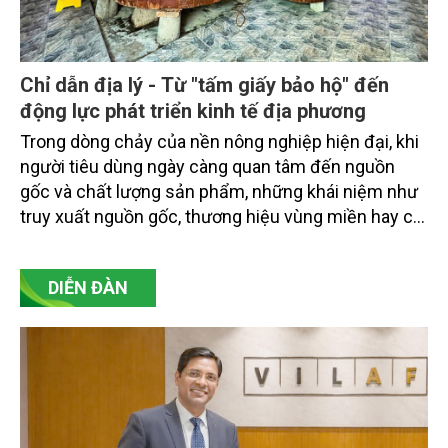
Chỉ dẫn địa lý - Từ "tấm giấy bảo hộ" đến
động lực phát triển kinh tế địa phương
Trong dòng chảy của nền nông nghiệp hiện đại, khi
người tiêu dùng ngày càng quan tâm đến nguồn
gốc và chất lượng sản phẩm, những khái niệm như
truy xuất nguồn gốc, thương hiệu vùng miền hay chỉ
dẫn địa lý không còn xa lạ. Tuy nhiên, phía sau một
sản phẩm được bảo hộ chỉ dẫn địa lý không chỉ là
DIỄN ĐÀN
câu chuyện về quyền sở hữu trí tuệ, mà còn là hành
trình khẳng định giá trị của đất đai, khí hậu, tri thức
bản địa và bản sắc văn hóa của cả một vùng đất.