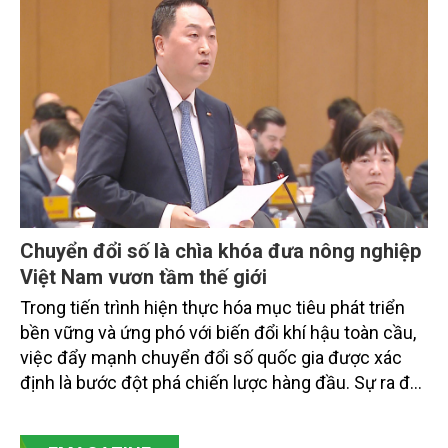
doanh nghiệp, hợp tác xã và nông dân đang trực
tiếp triển khai mô hình sản xuất lúa phát thải thấp.
Chuyển đổi số là chìa khóa đưa nông nghiệp
Việt Nam vươn tầm thế giới
Trong tiến trình hiện thực hóa mục tiêu phát triển
bền vững và ứng phó với biến đổi khí hậu toàn cầu,
việc đẩy mạnh chuyển đổi số quốc gia được xác
định là bước đột phá chiến lược hàng đầu. Sự ra đời
của Nghị quyết số 57-NQ/TW đã trở thành động lực
mạnh mẽ, thúc đẩy quá trình cải cách toàn diện,