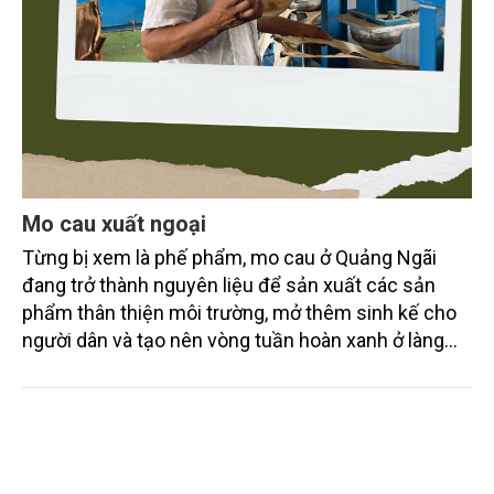
Mo cau xuất ngoại
Từng bị xem là phế phẩm, mo cau ở Quảng Ngãi
đang trở thành nguyên liệu để sản xuất các sản
phẩm thân thiện môi trường, mở thêm sinh kế cho
người dân và tạo nên vòng tuần hoàn xanh ở làng
quê. Trải qua chặng đường dài (từ 2020 đến nay),
chén, dĩa... từ mo cau đã được thị trường trong nước
và quốc tế đón nhận.