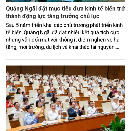
Quảng Ngãi đặt mục tiêu đưa kinh tế biển trở
thành động lực tăng trưởng chủ lực
Sau 5 năm triển khai các chủ trương phát triển kinh
tế biển, Quảng Ngãi đã đạt nhiều kết quả tích cực
nhưng vẫn đối mặt với không ít điểm nghẽn về hạ
tầng, môi trường, du lịch và khai thác tài nguyên.
Nghị quyết mới của Ban Chấp hành Đảng bộ tỉnh
đặt mục tiêu đưa kinh tế biển phát triển nhanh, bền
vững, trở thành động lực quan trọng thúc đẩy tăng
trưởng của tỉnh đến năm 2030, tầm nhìn đến năm
2045.