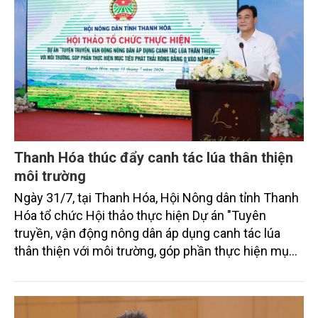
Thanh Hóa thúc đẩy canh tác lúa thân thiện
môi trường
Ngày 31/7, tại Thanh Hóa, Hội Nông dân tỉnh Thanh
Hóa tổ chức Hội thảo thực hiện Dự án "Tuyên
truyền, vận động nông dân áp dụng canh tác lúa
thân thiện với môi trường, góp phần thực hiện mục
tiêu phát thải ròng bằng 0 vào năm 2050". Chương
trình thu hút sự tham gia của đông đảo đại biểu đến
từ các cơ quan quản lý nhà nước, đơn vị nghiên cứu,