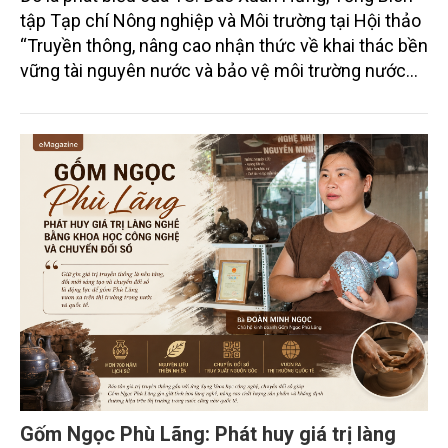
tập Tạp chí Nông nghiệp và Môi trường tại Hội thảo
“Truyền thông, nâng cao nhận thức về khai thác bền
vững tài nguyên nước và bảo vệ môi trường nước
xuyên biên giới” do Tạp chí Nông nghiệp và Môi
trường phối hợp với Sở Nông nghiệp và Môi trường
tỉnh Lai Châu tổ chức ngày 10/7/2026. Hội thảo thu
hút sự tham gia của hơn 100 đại biểu là lãnh đạo
các đơn vị thuộc Bộ Nông nghiệp và Môi trường,
chuyên gia, nhà khoa học, Sở Nông nghiệp và Môi
trường tỉnh Lai Châu và đại diện các cơ quan đơn vị
doanh nghiệp ở các tỉnh miền núi phía Bắc.
Gốm Ngọc Phù Lãng: Phát huy giá trị làng