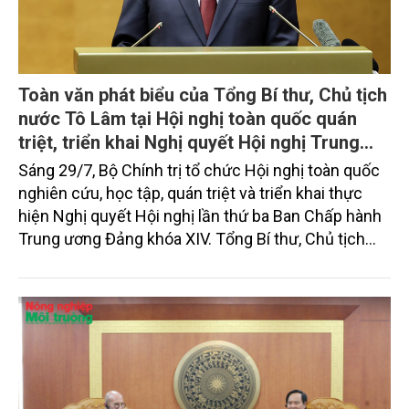
Toàn văn phát biểu của Tổng Bí thư, Chủ tịch
nước Tô Lâm tại Hội nghị toàn quốc quán
triệt, triển khai Nghị quyết Hội nghị Trung
ương 3, khóa XIV
Sáng 29/7, Bộ Chính trị tổ chức Hội nghị toàn quốc
nghiên cứu, học tập, quán triệt và triển khai thực
hiện Nghị quyết Hội nghị lần thứ ba Ban Chấp hành
Trung ương Đảng khóa XIV. Tổng Bí thư, Chủ tịch
nước Tô Lâm đã có bài phát biểu chỉ đạo quan
trọng. Tạp chí Nông nghiệp và Môi trường trân trọng
giới thiệu toàn văn bài phát biểu của đồng chí Tổng
Bí thư, Chủ tịch nước.