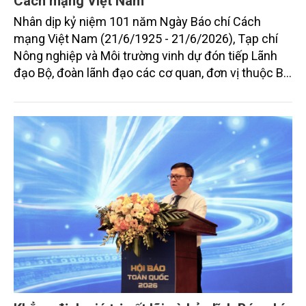
Cách mạng Việt Nam
Nhân dịp kỷ niệm 101 năm Ngày Báo chí Cách
mạng Việt Nam (21/6/1925 - 21/6/2026), Tạp chí
Nông nghiệp và Môi trường vinh dự đón tiếp Lãnh
đạo Bộ, đoàn lãnh đạo các cơ quan, đơn vị thuộc Bộ
Nông nghiệp và Môi trường, các địa phương, lực
lượng vũ trang, doanh nghiệp và đối tác đến thăm,
gửi những lời chúc mừng tốt đẹp nhất tới Ban Lãnh
đạo cùng tập thể cán bộ, phóng viên, biên tập viên
và người lao động Tạp chí Nông nghiệp và Môi
trường.