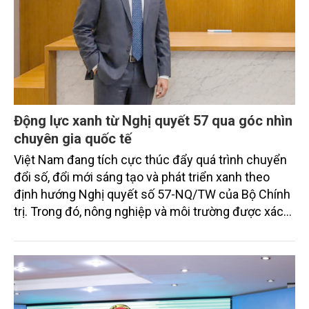
Động lực xanh từ Nghị quyết 57 qua góc nhìn
chuyên gia quốc tế
Việt Nam đang tích cực thúc đẩy quá trình chuyển
đổi số, đổi mới sáng tạo và phát triển xanh theo
định hướng Nghị quyết số 57-NQ/TW của Bộ Chính
trị. Trong đó, nông nghiệp và môi trường được xác
định là hai lĩnh vực trọng điểm chịu tác động sâu
sắc bởi các tiến bộ công nghệ và cam kết bền vững
toàn cầu, đặc biệt là mục tiêu đưa phát thải ròng
bằng 0 (Net-Zero) vào năm 2050.