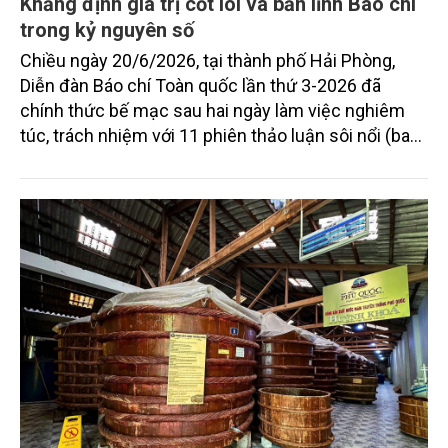
Khẳng định giá trị cốt lõi và bản lĩnh Báo chí
trong kỷ nguyên số
Chiều ngày 20/6/2026, tại thành phố Hải Phòng,
Diễn đàn Báo chí Toàn quốc lần thứ 3-2026 đã
chính thức bế mạc sau hai ngày làm việc nghiêm
túc, trách nhiệm với 11 phiên thảo luận sôi nổi (bao
gồm phiên khai mạc, bế mạc và 9 phiên thảo luận
chuyên sâu). Diễn đàn đã thu hút sự tham gia của
gần 70 diễn giả là lãnh đạo các cơ quan báo chí, các
chuyên gia, nhà báo tên tuổi cùng đông đảo khách
mời.