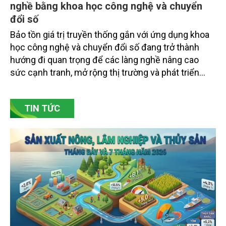
nghề bằng khoa học công nghệ và chuyển
đổi số
Bảo tồn giá trị truyền thống gắn với ứng dụng khoa
học công nghệ và chuyển đổi số đang trở thành
hướng đi quan trọng để các làng nghề nâng cao
sức cạnh tranh, mở rộng thị trường và phát triển
bền vững. Tại làng gốm Phù Lãng, xã Phù Lãng, tỉnh
Bắc Ninh, nhiều nghệ nhân và cơ sở sản xuất đã
TIN TỨC
chủ động đổi mới tư duy, đầu tư công nghệ, xây
dựng thương hiệu trên nền tảng giá trị truyền thống.