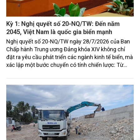
Kỳ 1: Nghị quyết số 20-NQ/TW: Đến năm
2045, Việt Nam là quốc gia biển mạnh
Nghị quyết số 20-NQ/TW ngày 28/7/2026 của Ban
Chấp hành Trung ương Đảng khóa XIV không chỉ
đặt ra yêu cầu phát triển các ngành kinh tế biển, mà
xác lập một bước chuyển có tính chiến lược: Từ
"khai thác biển" sang "quản trị biển hiện đại"; từ
"phát triển kinh tế ven biển" sang "xây dựng quốc
gia biển mạnh". Trong bước chuyển ấy, ngành Nông
nghiệp và Môi trường giữ vai trò đặc biệt quan trọng,
từ hoàn thiện thể chế, quy hoạch không gian biển,
quản lý tài nguyên đến bảo vệ môi trường, phục hồi
hệ sinh thái và kiến tạo sinh kế bền vững cho người
dân ven biển, hải đảo.