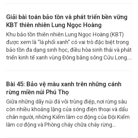
nghiệt của biến đổi khí hậu. Sáu tháng đầu năm
2026, trong bối cảnh tỉnh Phú Thọ bước vào giai
Giải bài toán bảo tồn và phát triển bền vững
đoạn vận hành mô hình chính quyền địa phương hai
KBT thiên nhiên Lung Ngọc Hoàng
cấp sau sáp nhập với nhiều khó khăn về tổ chức bộ
Khu bảo tồn thiên nhiên Lung Ngọc Hoàng (KBT)
máy và nguồn lực, ngành Lâm nghiệp và Kiểm lâm
được xem là “lá phổi xanh” có vai trò đặc biệt trong
vẫn duy trì được nhịp phát triển ổn định, bảo vệ hiệu
bảo tồn đa dạng sinh học, điều hòa sinh thái và phát
quả tài nguyên rừng, tạo nền tảng để kinh tế lâm
triển kinh tế xanh vùng Đông bằng sông Cửu Long.
nghiệp phát triển theo hướng hiện đại và bền vững.
Tuy nhiên, trước áp lực từ biến đổi khí hậu, sinh kế
và khai thác tài nguyên, bài toán giải quyết hài hòa
giữa bảo tồn và phát triển bền vững tại khu KBT
Bài 45: Bảo vệ màu xanh trên những cánh
đang đặt ra nhiều yêu cầu cấp thiết về một chiến
rừng miền núi Phú Thọ
lược tổng thể, dài hạn và bền vững hơn.
Giữa những dãy núi đá vôi trùng điệp, nơi rừng sâu
còn nhiều khoảng lặng của sóng điện thoại và dấu
chân người, những Kiểm lâm cơ động của Đội Kiểm
lâm cơ động và Phòng cháy chữa cháy rừng
(PCCCR) khu vực II – Phú Thọ vẫn lặng lẽ bám địa