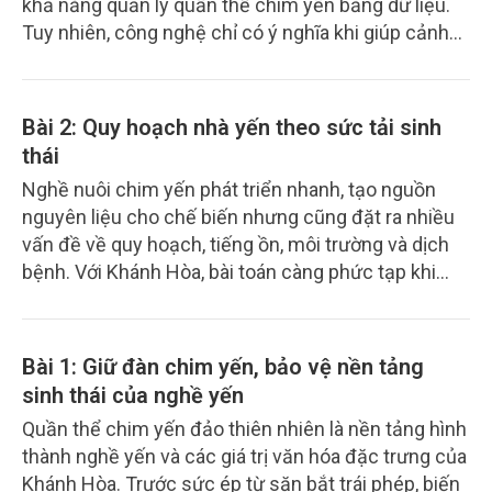
khả năng quản lý quần thể chim yến bằng dữ liệu.
Tuy nhiên, công nghệ chỉ có ý nghĩa khi giúp cảnh
báo sớm rủi ro, hỗ trợ quyết định bảo tồn và kết nối
được thông tin từ nơi khai thác đến khâu truy xuất
nguồn gốc.
Bài 2: Quy hoạch nhà yến theo sức tải sinh
thái
Nghề nuôi chim yến phát triển nhanh, tạo nguồn
nguyên liệu cho chế biến nhưng cũng đặt ra nhiều
vấn đề về quy hoạch, tiếng ồn, môi trường và dịch
bệnh. Với Khánh Hòa, bài toán càng phức tạp khi
yến nhà cùng chia sẻ nguồn thức ăn và không gian
hoạt động với quần thể yến đảo thiên nhiên.
Bài 1: Giữ đàn chim yến, bảo vệ nền tảng
sinh thái của nghề yến
Quần thể chim yến đảo thiên nhiên là nền tảng hình
thành nghề yến và các giá trị văn hóa đặc trưng của
Khánh Hòa. Trước sức ép từ săn bắt trái phép, biến