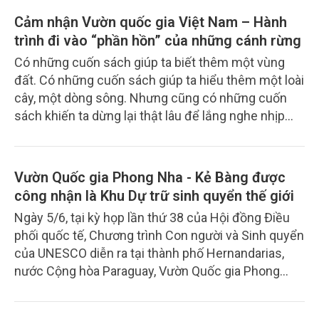
nguyên thiên nhiên theo hướng bền vững.
Cảm nhận Vườn quốc gia Việt Nam – Hành
trình đi vào “phần hồn” của những cánh rừng
Có những cuốn sách giúp ta biết thêm một vùng
đất. Có những cuốn sách giúp ta hiểu thêm một loài
cây, một dòng sông. Nhưng cũng có những cuốn
sách khiến ta dừng lại thật lâu để lắng nghe nhịp
thở của thiên nhiên và nhìn lại chính mình. “Cảm
nhận Vườn quốc gia Việt Nam” của tác giả Lê Minh
Hoan, nguyên Phó Chủ tịch Quốc hội, nguyên Bộ
Vườn Quốc gia Phong Nha - Kẻ Bàng được
trưởng Bộ Nông nghiệp và Phát triển nông thôn là
công nhận là Khu Dự trữ sinh quyển thế giới
một cuốn sách như thế.
Ngày 5/6, tại kỳ họp lần thứ 38 của Hội đồng Điều
phối quốc tế, Chương trình Con người và Sinh quyển
của UNESCO diễn ra tại thành phố Hernandarias,
nước Cộng hòa Paraguay, Vườn Quốc gia Phong
Nha - Kẻ Bàng, tỉnh Quảng Trị đã được công nhận là
Khu Dự trữ sinh quyển thế giới.