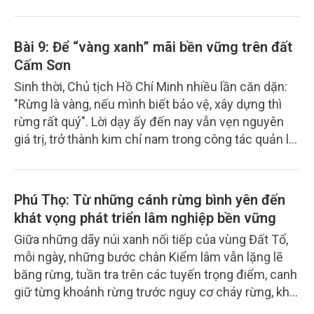
trồng rừng là cuộc chiến thầm lặng để giữ từng
khoảnh rừng tự nhiên còn sót lại trước áp lực sinh
kế và lợi nhuận từ đất lâm nghiệp. Sáu tháng đầu
Bài 9: Để “vàng xanh” mãi bền vững trên đất
năm 2026, khi nhiều vụ phá rừng bị phát hiện và xử
Cấm Sơn
lý, lực lượng kiểm lâm nơi đây càng phải căng mình
Sinh thời, Chủ tịch Hồ Chí Minh nhiều lần căn dặn:
để bảo vệ màu xanh cho vùng đất biên cương của
"Rừng là vàng, nếu mình biết bảo vệ, xây dựng thì
tỉnh Lạng Sơn.
rừng rất quý". Lời dạy ấy đến nay vẫn vẹn nguyên
giá trị, trở thành kim chỉ nam trong công tác quản lý,
bảo vệ và phát triển rừng. Tại Ban Quản lý rừng
phòng hộ Cấm Sơn (tỉnh Bắc Ninh), tư tưởng ấy
đang được cụ thể hóa bằng những việc làm thiết
Phú Thọ: Từ những cánh rừng bình yên đến
thực, từ tuần tra bảo vệ rừng, phòng cháy chữa
khát vọng phát triển lâm nghiệp bền vững
cháy đến chăm sóc, làm giàu rừng và xây dựng
Giữa những dãy núi xanh nối tiếp của vùng Đất Tổ,
quản lý rừng bền vững.
mỗi ngày, những bước chân Kiểm lâm vẫn lặng lẽ
băng rừng, tuần tra trên các tuyến trọng điểm, canh
giữ từng khoảnh rừng trước nguy cơ cháy rừng, khai
thác trái phép và những tác động ngày càng khắc