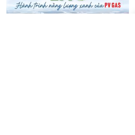
Trang chủ
Tin tức
Chính sách
Podcast
Sự kiện ảnh
Nông nghiệp
Phát triển
Video
eMagazine
Tài nguyên
Diễn đàn
Mới nhất
Podcast
Môi trường
Thế giới
Tin nóng
Khoa học
Doanh nghiệp
Xem nhiều
LIÊN HỆ SỐ:
0968 032 989
- BÀI KHOA HỌC
- BÀI PR - QUẢNG CÁO