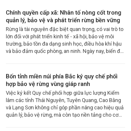
bàn, tuần rừng, chữa cháy, truy quét lâm tặc. Thời
gian qua, cán bộ Đội Kiểm lâm cơ động và PCCCR
Chính quyền cấp xã: Nhân tố nòng cốt trong
khu vực II – Phú Thọ (Đội) không chỉ đối mặt với
quản lý, bảo vệ và phát triển rừng bền vững
nắng nóng kéo dài và nguy cơ cháy rừng gia tăng,
Rừng là tài nguyên đặc biệt quan trọng, có vai trò to
mà còn phải căng mình trước những thủ đoạn ngày
lớn đối với phát triển kinh tế - xã hội, bảo vệ môi
càng tinh vi của các đối tượng vi phạm.
trường, bảo tồn đa dạng sinh học, điều hòa khí hậu
và bảo đảm quốc phòng, an ninh. Ngày nay, biến đổi
khí hậu diễn biến ngày càng phức tạp, các hiện
tượng thời tiết cực đoan, thiên tai, sạt lở đất và suy
giảm nguồn nước ngày càng gia tăng, vai trò của
Bốn tỉnh miền núi phía Bắc ký quy chế phối
rừng càng trở nên quan trọng hơn bao giờ hết. Vì
hợp bảo vệ rừng vùng giáp ranh
vậy, quản lý, bảo vệ và phát triển rừng không chỉ là
Việc ký kết Quy chế phối hợp giữa lực lượng Kiểm
nhiệm vụ của ngành lâm nghiệp mà còn là trách
lâm các tỉnh Thái Nguyên, Tuyên Quang, Cao Bằng
nhiệm chung của cả hệ thống chính trị và toàn xã
và Lạng Sơn không chỉ góp phần nâng cao hiệu quả
hội.
quản lý, bảo vệ rừng, mà còn tạo nền tảng cho cơ
chế liên kết vùng trong thực thi pháp luật về lâm
nghiệp, ứng phó nguy cơ cháy rừng và bảo vệ tài