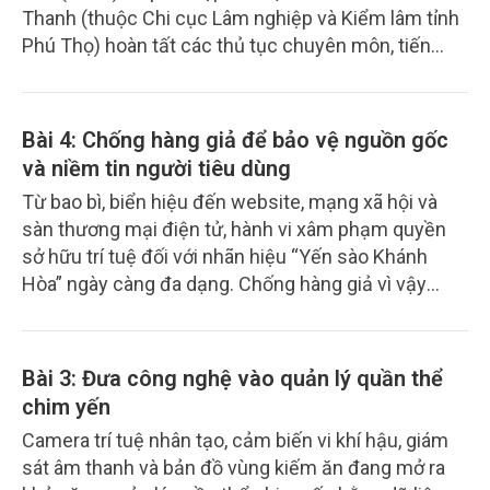
Thanh (thuộc Chi cục Lâm nghiệp và Kiểm lâm tỉnh
Phú Thọ) hoàn tất các thủ tục chuyên môn, tiến
hành tái thả 01 cá thể Trăn đất về môi trường tự
nhiên tại rừng đặc dụng Xuân Sơn.
Bài 4: Chống hàng giả để bảo vệ nguồn gốc
và niềm tin người tiêu dùng
Từ bao bì, biển hiệu đến website, mạng xã hội và
sàn thương mại điện tử, hành vi xâm phạm quyền
sở hữu trí tuệ đối với nhãn hiệu “Yến sào Khánh
Hòa” ngày càng đa dạng. Chống hàng giả vì vậy
không chỉ là bảo vệ quyền của chủ sở hữu nhãn
hiệu, mà còn liên quan trực tiếp đến quyền lợi người
tiêu dùng, trật tự thị trường và uy tín của sản phẩm
Bài 3: Đưa công nghệ vào quản lý quần thể
yến sào Việt Nam.
chim yến
Camera trí tuệ nhân tạo, cảm biến vi khí hậu, giám
sát âm thanh và bản đồ vùng kiếm ăn đang mở ra