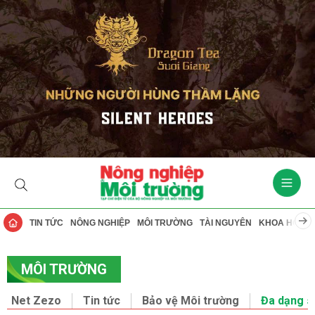
TIN TỨC
NÔNG NGHIỆP
MÔI TRƯỜNG
TÀI NGUYÊN
KHOA HỌC
MÔI TRƯỜNG
Net Zezo
Tin tức
Bảo vệ Môi trường
Đa dạng s