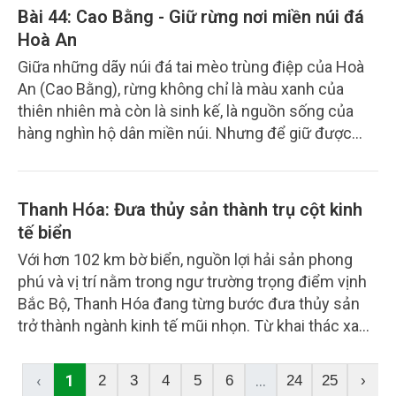
Bài 44: Cao Bằng - Giữ rừng nơi miền núi đá
Hoà An
Giữa những dãy núi đá tai mèo trùng điệp của Hoà
An (Cao Bằng), rừng không chỉ là màu xanh của
thiên nhiên mà còn là sinh kế, là nguồn sống của
hàng nghìn hộ dân miền núi. Nhưng để giữ được
màu xanh ấy, lực lượng Kiểm lâm nơi đây đang phải
đối mặt với nhiều áp lực: địa hình hiểm trở, đời sống
người dân còn khó khăn, trong khi vi phạm lâm luật
Thanh Hóa: Đưa thủy sản thành trụ cột kinh
vẫn diễn biến âm thầm. Năm 2025 ghi dấu nhiều nỗ
tế biển
lực của Hạt Kiểm lâm khu vực Hoà An (Hạt) trong
Với hơn 102 km bờ biển, nguồn lợi hải sản phong
hành trình giữ rừng, phục hồi rừng và đưa người dân
phú và vị trí nằm trong ngư trường trọng điểm vịnh
trở thành chủ thể bảo vệ rừng.
Bắc Bộ, Thanh Hóa đang từng bước đưa thủy sản
trở thành ngành kinh tế mũi nhọn. Từ khai thác xa
bờ, nuôi trồng công nghệ cao đến chế biến xuất
khẩu và chống khai thác IUU, địa phương này đang
‹
1
...
2
3
4
5
6
24
25
›
hướng tới mục tiêu phát triển nghề cá hiện đại,