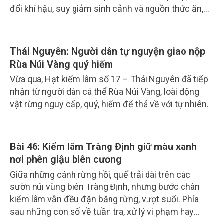
đổi khí hậu, suy giảm sinh cảnh và nguồn thức ăn,
bảo tồn đàn chim cần được đặt ở vị trí trung tâm
trong quản lý nguồn tài nguyên yến sào.
Thái Nguyên: Người dân tự nguyện giao nộp
Rùa Núi Vàng quý hiếm
Vừa qua, Hạt kiểm lâm số 17 – Thái Nguyên đã tiếp
nhận từ người dân cá thể Rùa Núi Vàng, loài động
vật rừng nguy cấp, quý, hiếm để thả về với tự nhiên.
Bài 46: Kiểm lâm Tràng Định giữ màu xanh
nơi phên giậu biên cương
Giữa những cánh rừng hồi, quế trải dài trên các
sườn núi vùng biên Tràng Định, những bước chân
kiểm lâm vẫn đều đặn băng rừng, vượt suối. Phía
sau những con số về tuần tra, xử lý vi phạm hay