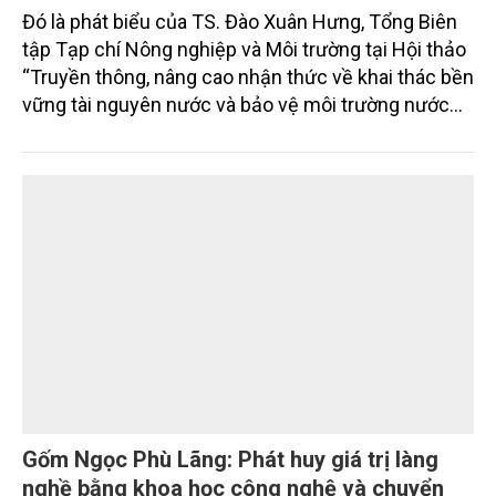
Đó là phát biểu của TS. Đào Xuân Hưng, Tổng Biên
tập Tạp chí Nông nghiệp và Môi trường tại Hội thảo
“Truyền thông, nâng cao nhận thức về khai thác bền
vững tài nguyên nước và bảo vệ môi trường nước
xuyên biên giới” do Tạp chí Nông nghiệp và Môi
trường phối hợp với Sở Nông nghiệp và Môi trường
tỉnh Lai Châu tổ chức ngày 10/7/2026. Hội thảo thu
hút sự tham gia của hơn 100 đại biểu là lãnh đạo
các đơn vị thuộc Bộ Nông nghiệp và Môi trường,
chuyên gia, nhà khoa học, Sở Nông nghiệp và Môi
trường tỉnh Lai Châu và đại diện các cơ quan đơn vị
doanh nghiệp ở các tỉnh miền núi phía Bắc.