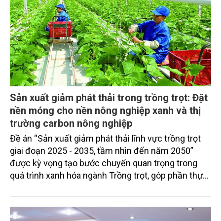
Sản xuất giảm phát thải trong trồng trọt: Đặt
nền móng cho nền nông nghiệp xanh và thị
trường carbon nông nghiệp
Đề án “Sản xuất giảm phát thải lĩnh vực trồng trọt
giai đoạn 2025 - 2035, tầm nhìn đến năm 2050”
được kỳ vọng tạo bước chuyển quan trọng trong
quá trình xanh hóa ngành Trồng trọt, góp phần thực
hiện cam kết phát thải ròng bằng “0” của Việt Nam,
đồng thời mở ra cơ hội hình thành thị trường sản
phẩm phát thải thấp và tín chỉ carbon trong nông