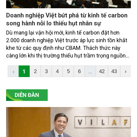
Doanh nghiệp Việt bứt phá từ kinh tế carbon
song hành nỗi lo thiếu hụt nhân sự
Dù mang lại vận hội mới, kinh tế carbon đặt hơn
2.000 doanh nghiệp Việt trước áp lực sinh tồn khắt
khe từ các quy định như CBAM. Thách thức này
càng lớn khi thị trường thiếu hụt trầm trọng nguồn
nhân lực xanh chất lượng cao để vận hành cuộc
chơi.
‹
1
...
2
3
4
5
6
42
43
›
DIỄN ĐÀN