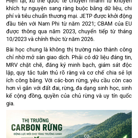
Hiện tại, xu thế quốc tế chuyển nhanh từ khuyến
khích tự nguyện sang ràng buộc bằng dữ liệu, chi
phí và tiêu chuẩn thương mại. JETP được khởi động
đầu tiên với Nam Phi từ năm 2021; CBAM của EU
được thông qua năm 2023, chuyển tiếp từ tháng
10/2023 và chính thức từ năm 2026.
Bài học chung là không thị trường nào thành công
chỉ nhờ mở sàn giao dịch. Phải có dữ liệu đáng tin,
MRV chặt chẽ, đăng ký minh bạch, giám sát độc
lập, quy tắc tuân thủ rõ ràng và cơ chế chia sẻ lợi
ích công bằng. Với các-bon rừng, yêu cầu còn cao
hơn vì gắn với đất đai, rừng, đa dạng sinh học, sinh
kế cộng đồng, quyền của chủ rừng và uy tín quốc
gia.