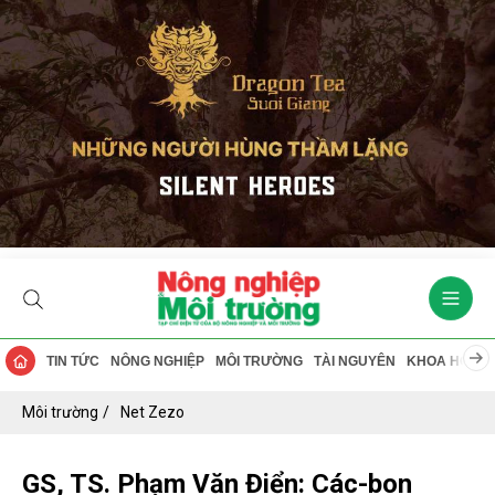
TIN TỨC
NÔNG NGHIỆP
MÔI TRƯỜNG
TÀI NGUYÊN
KHOA HỌC
Môi trường
Net Zezo
GS, TS. Phạm Văn Điển: Các-bon