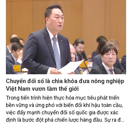
từ các cơ quan quản lý nhà nước, đơn vị nghiên cứu,
doanh nghiệp, hợp tác xã và nông dân đang trực
tiếp triển khai mô hình sản xuất lúa phát thải thấp.
Chuyển đổi số là chìa khóa đưa nông nghiệp
Việt Nam vươn tầm thế giới
Trong tiến trình hiện thực hóa mục tiêu phát triển
bền vững và ứng phó với biến đổi khí hậu toàn cầu,
việc đẩy mạnh chuyển đổi số quốc gia được xác
định là bước đột phá chiến lược hàng đầu. Sự ra đời
của Nghị quyết số 57-NQ/TW đã trở thành động lực