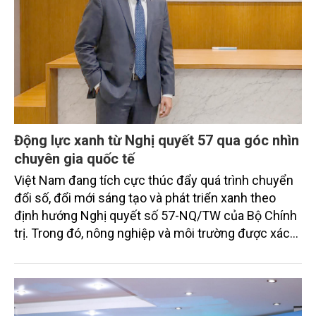
Động lực xanh từ Nghị quyết 57 qua góc nhìn
chuyên gia quốc tế
Việt Nam đang tích cực thúc đẩy quá trình chuyển
đổi số, đổi mới sáng tạo và phát triển xanh theo
định hướng Nghị quyết số 57-NQ/TW của Bộ Chính
trị. Trong đó, nông nghiệp và môi trường được xác
định là hai lĩnh vực trọng điểm chịu tác động sâu
sắc bởi các tiến bộ công nghệ và cam kết bền vững
toàn cầu, đặc biệt là mục tiêu đưa phát thải ròng
bằng 0 (Net-Zero) vào năm 2050.