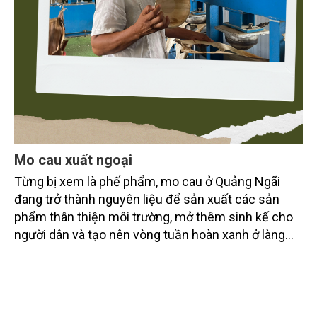
Mo cau xuất ngoại
Từng bị xem là phế phẩm, mo cau ở Quảng Ngãi
đang trở thành nguyên liệu để sản xuất các sản
phẩm thân thiện môi trường, mở thêm sinh kế cho
người dân và tạo nên vòng tuần hoàn xanh ở làng
quê. Trải qua chặng đường dài (từ 2020 đến nay),
chén, dĩa... từ mo cau đã được thị trường trong nước
và quốc tế đón nhận.