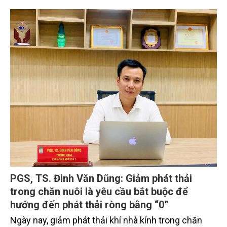
trình thu hút sự tham gia của đông đảo đại biểu đến
từ các cơ quan quản lý nhà nước, đơn vị nghiên cứu,
doanh nghiệp, hợp tác xã và nông dân đang trực
tiếp triển khai mô hình sản xuất lúa phát thải thấp.
PGS, TS. Đinh Văn Dũng: Giảm phát thải
trong chăn nuôi là yêu cầu bắt buộc để
hướng đến phát thải ròng bằng “0”
Ngày nay, giảm phát thải khí nhà kính trong chăn