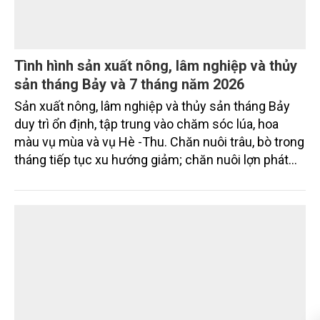
Tình hình sản xuất nông, lâm nghiệp và thủy
sản tháng Bảy và 7 tháng năm 2026
Sản xuất nông, lâm nghiệp và thủy sản tháng Bảy
duy trì ổn định, tập trung vào chăm sóc lúa, hoa
màu vụ mùa và vụ Hè -Thu. Chăn nuôi trâu, bò trong
tháng tiếp tục xu hướng giảm; chăn nuôi lợn phát
triển ổn định; chăn nuôi gia cầm duy trì đà tăng
trưởng khá. Diện tích rừng trồng mới và sản lượng
thủy sản đều tăng nhẹ.