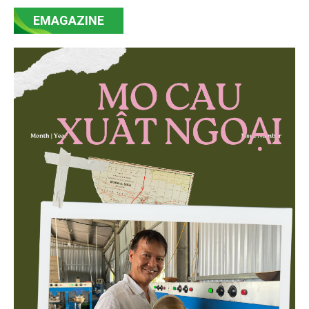
mạnh mẽ, thúc đẩy quá trình cải cách toàn diện,
EMAGAZINE
minh bạch hóa chuỗi cung ứng và nâng cao hiệu
quả quản lý môi trường, đặc biệt trong hai lĩnh vực
then chốt là nông nghiệp và môi trường.