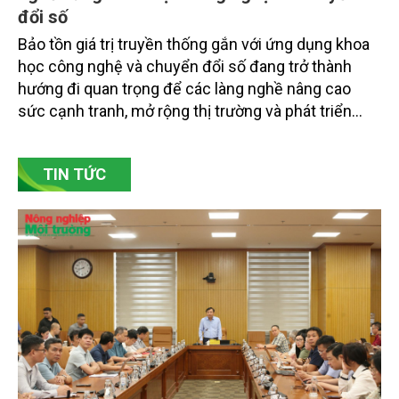
Gốm Ngọc Phù Lãng: Phát huy giá trị làng
nghề bằng khoa học công nghệ và chuyển
đổi số
Bảo tồn giá trị truyền thống gắn với ứng dụng khoa
học công nghệ và chuyển đổi số đang trở thành
hướng đi quan trọng để các làng nghề nâng cao
sức cạnh tranh, mở rộng thị trường và phát triển
bền vững. Tại làng gốm Phù Lãng, xã Phù Lãng, tỉnh
Bắc Ninh, nhiều nghệ nhân và cơ sở sản xuất đã
TIN TỨC
chủ động đổi mới tư duy, đầu tư công nghệ, xây
dựng thương hiệu trên nền tảng giá trị truyền thống.