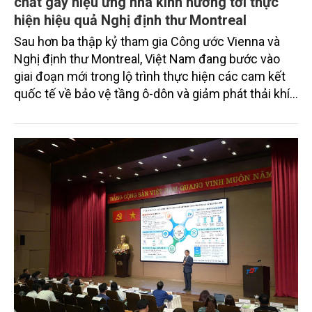
chất gây hiệu ứng nhà kính hướng tới thực
hiện hiệu quả Nghị định thư Montreal
Sau hơn ba thập kỷ tham gia Công ước Vienna và
Nghị định thư Montreal, Việt Nam đang bước vào
giai đoạn mới trong lộ trình thực hiện các cam kết
quốc tế về bảo vệ tầng ô-dôn và giảm phát thải khí
nhà kính. Những yêu cầu về loại trừ dần các chất
HCFC, giảm tiêu thụ HFC theo Bản sửa đổi Kigali
không chỉ đòi hỏi chuyển đổi công nghệ mà còn đặt
ra yêu cầu tăng cường năng lực quản lý, đào tạo
nguồn nhân lực và phối hợp chặt chẽ giữa các cơ
quan quản lý, tổ chức quốc tế và cộng đồng doanh
nghiệp.