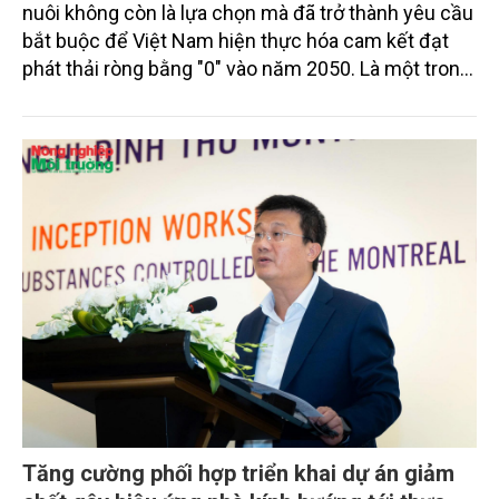
nuôi không còn là lựa chọn mà đã trở thành yêu cầu
bắt buộc để Việt Nam hiện thực hóa cam kết đạt
phát thải ròng bằng "0" vào năm 2050. Là một trong
những ngành phát thải lượng lớn khí nhà kính, chăn
nuôi đang đứng trước áp lực phải chuyển đổi mạnh
mẽ theo hướng xanh, tuần hoàn và bền vững. Để
hiểu rõ hơn vấn đề này, phóng viên Tạp chí Nông
nghiệp và Môi trường đã có cuộc trao đổi với PGS,
TS. Đinh Văn Dũng, Trưởng Khoa Chăn nuôi Thú y –
Trường Đại học Nông lâm (Đại học Huế).
Tăng cường phối hợp triển khai dự án giảm