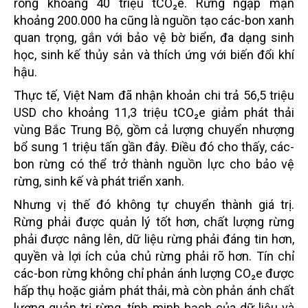
ròng khoảng 40 triệu tCO₂e. Rừng ngập mặn
khoảng 200.000 ha cũng là nguồn tạo các-bon xanh
quan trọng, gắn với bảo vệ bờ biển, đa dạng sinh
học, sinh kế thủy sản và thích ứng với biến đổi khí
hậu.
Thực tế, Việt Nam đã nhận khoản chi trả 56,5 triệu
USD cho khoảng 11,3 triệu tCO₂e giảm phát thải
vùng Bắc Trung Bộ, gồm cả lượng chuyển nhượng
bổ sung 1 triệu tấn gần đây. Điều đó cho thấy, các-
bon rừng có thể trở thành nguồn lực cho bảo vệ
rừng, sinh kế và phát triển xanh.
Nhưng vị thế đó không tự chuyển thành giá trị.
Rừng phải được quản lý tốt hơn, chất lượng rừng
phải được nâng lên, dữ liệu rừng phải đáng tin hơn,
quyền và lợi ích của chủ rừng phải rõ hơn. Tín chỉ
các-bon rừng không chỉ phản ánh lượng CO₂e được
hấp thụ hoặc giảm phát thải, mà còn phản ánh chất
lượng quản trị rừng, tính minh bạch của dữ liệu và