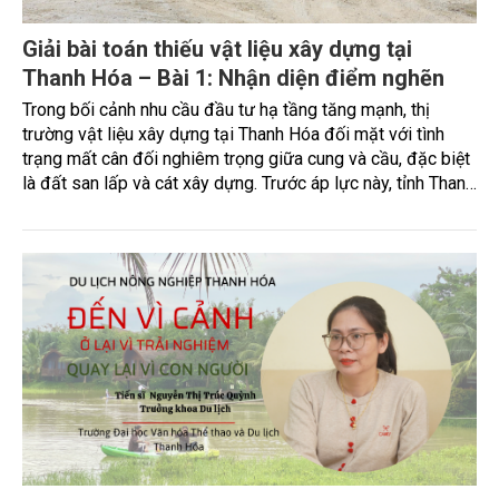
Giải bài toán thiếu vật liệu xây dựng tại
Thanh Hóa – Bài 1: Nhận diện điểm nghẽn
Trong bối cảnh nhu cầu đầu tư hạ tầng tăng mạnh, thị
trường vật liệu xây dựng tại Thanh Hóa đối mặt với tình
trạng mất cân đối nghiêm trọng giữa cung và cầu, đặc biệt
là đất san lấp và cát xây dựng. Trước áp lực này, tỉnh Thanh
Hóa đã chủ động triển khai nhiều giải pháp tháo gỡ khó
khăn trên cơ sở Luật Địa chất và Khoáng sản sửa đổi năm
2025 (có hiệu lực từ 1/1/2026) và Nghị quyết số 66.4 NQ-
CP của Chính phủ về ban hành các cơ chế, chính sách đặc
thù nhằm tháo gỡ vướng mắc trong triển khai Luật. Những
động thái này không chỉ góp phần khơi thông nguồn cung
vật liệu mà còn tạo nền tảng pháp lý thông thoáng, hướng
tới ổn định thị trường và đảm bảo tiến độ các dự án phát
triển kinh tế - xã hội trên địa bàn.