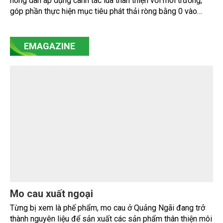
nông dân áp dụng canh tác lúa thân thiện với môi trường,
góp phần thực hiện mục tiêu phát thải ròng bằng 0 vào
năm 2050". Chương trình thu hút sự tham gia của đông đảo
đại biểu đến từ các cơ quan quản lý nhà nước, đơn vị
nghiên cứu, doanh nghiệp, hợp tác xã và nông dân đang
EMAGAZINE
trực tiếp triển khai mô hình sản xuất lúa phát thải thấp.