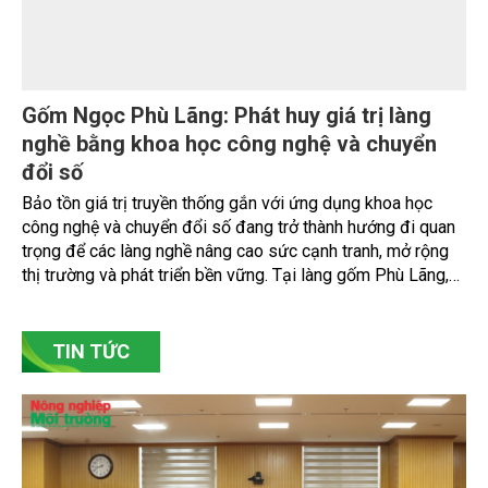
Nâng cao nhận thức về khai thác bền vững
tài nguyên nước và bảo vệ môi trường nước
Đó là phát biểu của TS. Đào Xuân Hưng, Tổng Biên tập Tạp
chí Nông nghiệp và Môi trường tại Hội thảo “Truyền thông,
nâng cao nhận thức về khai thác bền vững tài nguyên nước
và bảo vệ môi trường nước xuyên biên giới” do Tạp chí
Nông nghiệp và Môi trường phối hợp với Sở Nông nghiệp
và Môi trường tỉnh Lai Châu tổ chức ngày 10/7/2026. Hội
thảo thu hút sự tham gia của hơn 100 đại biểu là lãnh đạo
các đơn vị thuộc Bộ Nông nghiệp và Môi trường, chuyên
gia, nhà khoa học, Sở Nông nghiệp và Môi trường tỉnh Lai
Châu và đại diện các cơ quan đơn vị doanh nghiệp ở các
tỉnh miền núi phía Bắc.