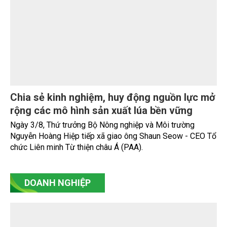
Tình hình sản xuất nông, lâm nghiệp và thủy
sản tháng Bảy và 7 tháng năm 2026
Sản xuất nông, lâm nghiệp và thủy sản tháng Bảy duy trì ổn
định, tập trung vào chăm sóc lúa, hoa màu vụ mùa và vụ Hè
-Thu. Chăn nuôi trâu, bò trong tháng tiếp tục xu hướng
giảm; chăn nuôi lợn phát triển ổn định; chăn nuôi gia cầm
duy trì đà tăng trưởng khá. Diện tích rừng trồng mới và sản
lượng thủy sản đều tăng nhẹ.