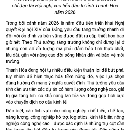
chỉ đạo tại Hội nghị xúc tiến đầu tư tỉnh Thanh Hóa
năm 2026
Trong bối cảnh năm 2026 là năm đầu tiên triển khai Nghị
quyết Đại hội XIV của Đảng, yêu cầu tăng trưởng nhanh đi
đôi với ổn định và bền vững được đặt ra cấp thiết hơn bao
giờ hết. Theo Thủ tướng, tăng trưởng không chỉ dừng lại ở
những con số ấn tượng mà phải đảm bảo tính thực chất,
lâu dài, gắn với nâng cao đời sống Nhân dân và bảo vệ môi
trường.
Thanh Hóa đang hội tụ nhiều điều kiện thuận lợi để bứt phá,
tuy nhiên để hiện thực hóa tiềm năng đó, việc lựa chọn
đúng hướng đi mang ý nghĩa quyết định. Thủ tướng yêu cầu
tỉnh cần ưu tiên các dự án có hàm lượng công nghệ cao, giá
trị gia tăng lớn, có khả năng lan tỏa và đóng góp tích cực
vào chuyển dịch cơ cấu kinh tế.
Đặc biệt, các lĩnh vực như công nghiệp chế biến, chế tạo;
năng lượng; công nghiệp hỗ trợ; logistics; kinh tế biển; nông
nghiệp công nghệ cao… được xác định là những trụ cột cần
tập trung thu hút đầu tư trong giai đoạn tới. Đây cũng là