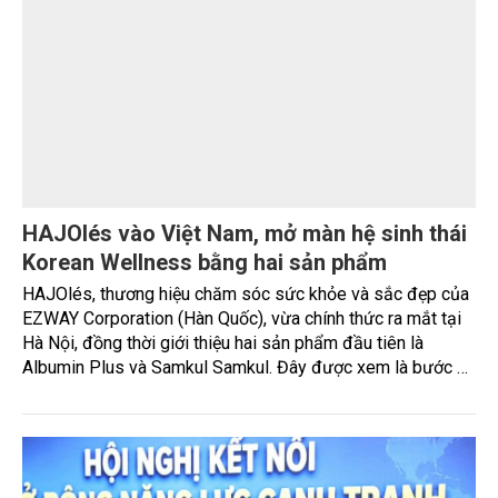
Chia sẻ kinh nghiệm, huy động nguồn lực mở
rộng các mô hình sản xuất lúa bền vững
Ngày 3/8, Thứ trưởng Bộ Nông nghiệp và Môi trường
Nguyễn Hoàng Hiệp tiếp xã giao ông Shaun Seow - CEO Tổ
chức Liên minh Từ thiện châu Á (PAA).
DOANH NGHIỆP