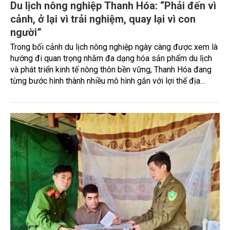
Du lịch nông nghiệp Thanh Hóa: “Phải đến vì
cảnh, ở lại vì trải nghiệm, quay lại vì con
người”
Trong bối cảnh du lịch nông nghiệp ngày càng được xem là
hướng đi quan trọng nhằm đa dạng hóa sản phẩm du lịch
và phát triển kinh tế nông thôn bền vững, Thanh Hóa đang
từng bước hình thành nhiều mô hình gắn với lợi thế địa
phương. Phóng viên Tạp chí Nông nghiệp và Môi trường đã
có cuộc trao đổi với TS. Nguyễn Thị Trúc Quỳnh, Trưởng
khoa Du lịch, Trường Đại học Văn hóa, Thể thao và Du lịch
Thanh Hóa về thực trạng, những yếu tố then chốt cũng như
định hướng phát triển du lịch nông nghiệp của tỉnh trong
thời gian tới.