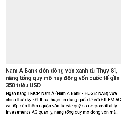
Doanh nghiệp Việt mở rộng cơ hội tiếp cận
dòng vốn quốc tế
Sáng ngày 7/8, tại TP. Hồ Chí Minh, Trung tâm Xúc tiến
Thương mại và Đầu tư TP. Hồ Chí Minh (ITPC) phối hợp với
Công ty TNHH Tri Thức Việt - đơn vị thành viên của Allinial
Global tại Việt Nam đã tổ chức thành công Hội nghị kết nối
mở rộng năng lực cạnh tranh và tiếp cận thị trường Quốc tế.