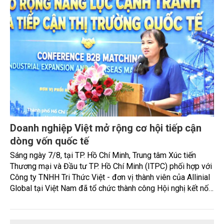
HAJOlés vào Việt Nam, mở màn hệ sinh thái
Korean Wellness bằng hai sản phẩm
HAJOlés, thương hiệu chăm sóc sức khỏe và sắc đẹp của
EZWAY Corporation (Hàn Quốc), vừa chính thức ra mắt tại
Hà Nội, đồng thời giới thiệu hai sản phẩm đầu tiên là
Albumin Plus và Samkul Samkul. Đây được xem là bước đi
đầu tiên trong kế hoạch phát triển hệ sinh thái Korean
Wellness tại Việt Nam, thay vì chỉ tập trung kinh doanh các
sản phẩm chăm sóc sức khỏe riêng lẻ.