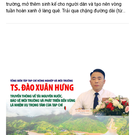
Mo cau xuất ngoại
Từng bị xem là phế phẩm, mo cau ở Quảng Ngãi đang trở
thành nguyên liệu để sản xuất các sản phẩm thân thiện môi
trường, mở thêm sinh kế cho người dân và tạo nên vòng
tuần hoàn xanh ở làng quê. Trải qua chặng đường dài (từ
2020 đến nay), chén, dĩa... từ mo cau đã được thị trường
trong nước và quốc tế đón nhận.