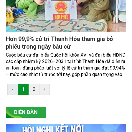
Hơn 99,9% cử tri Thanh Hóa tham gia bỏ
phiếu trong ngày bầu cử
Cuộc bầu cử đại biểu Quốc hội khóa XVI và đại biểu HĐND
các cấp nhiệm kỳ 2026–2031 tại tỉnh Thanh Hóa đã diễn ra
an toàn, đúng pháp luật với tỷ lệ cử tri tham gia đạt 99,94%
– mức cao nhất từ trước tới nay, góp phần quan trọng vào
thành công chung của ngày hội toàn dân.
‹
1
2
›
DIỄN ĐÀN