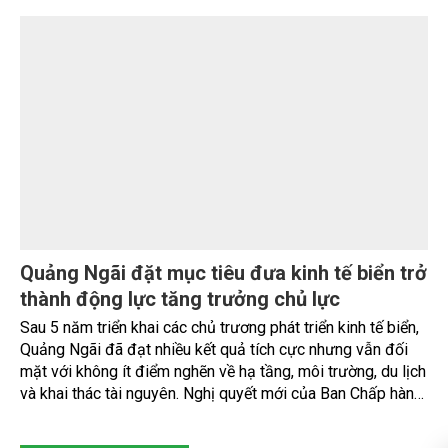
hàng trăm hộ dân tại xã Bình Sơn (tỉnh Quảng Ngãi) phải
mua nước đóng bình và lắp đặt thêm thiết bị lọc để sử
dụng. Sau hơn 20 năm vận hành, hệ thống cấp nước tập
trung đã xuống cấp, không còn đáp ứng yêu cầu xử lý
nguồn nước ngầm nhiễm phèn, đòi hỏi sớm được đầu tư
nâng cấp.
Kỳ 2: Hiện thực hóa Nghị quyết 20: Từ quản
trị tài nguyên đến phát triển kinh tế biển xanh
Không gian biển chỉ thực sự trở thành động lực phát triển