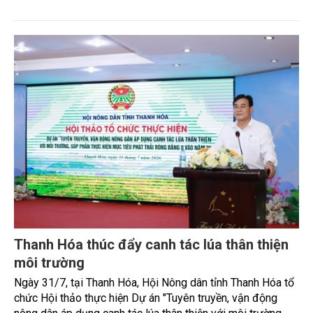
điểm chịu tác động sâu sắc bởi các tiến bộ công nghệ và
cam kết bền vững toàn cầu, đặc biệt là mục tiêu đưa phát
thải ròng bằng 0 (Net-Zero) vào năm 2050.
Thanh Hóa thúc đẩy canh tác lúa thân thiện
môi trường
Ngày 31/7, tại Thanh Hóa, Hội Nông dân tỉnh Thanh Hóa tổ
chức Hội thảo thực hiện Dự án "Tuyên truyền, vận động