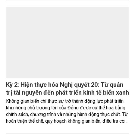
gần 350 triệu USD.
TÀI NGUYÊN
Hàng trăm hộ dân mòn mỏi chờ nước sạch
Nguồn nước máy thường xuyên bị đục, nhiễm phèn khiến