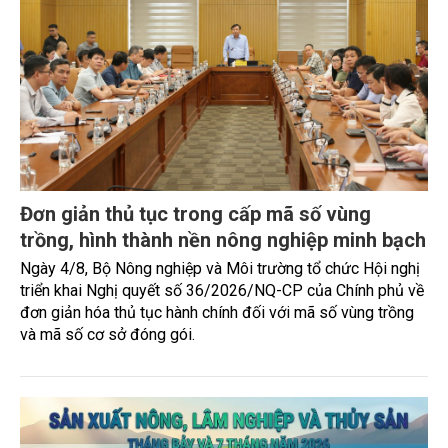
Gốm Ngọc Phù Lãng: Phát huy giá trị làng
nghề bằng khoa học công nghệ và chuyển
đổi số
Bảo tồn giá trị truyền thống gắn với ứng dụng khoa học
công nghệ và chuyển đổi số đang trở thành hướng đi quan
trọng để các làng nghề nâng cao sức cạnh tranh, mở rộng
thị trường và phát triển bền vững. Tại làng gốm Phù Lãng,
xã Phù Lãng, tỉnh Bắc Ninh, nhiều nghệ nhân và cơ sở sản
xuất đã chủ động đổi mới tư duy, đầu tư công nghệ, xây
dựng thương hiệu trên nền tảng giá trị truyền thống.
TIN TỨC