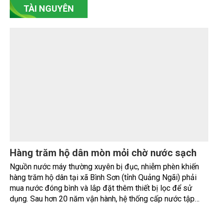
Nam A Bank đón dòng vốn xanh từ Thụy Sĩ,
nâng tổng quy mô huy động vốn quốc tế gần
350 triệu USD
Ngân hàng TMCP Nam Á (Nam A Bank - HOSE: NAB) vừa
chính thức ký kết thỏa thuận tín dụng quốc tế với SIFEM AG
và tiếp cận thêm nguồn vốn từ các quỹ do responsAbility
Investments AG quản lý, nâng tổng quy mô dòng vốn mà
ngân hàng này thu hút thành công từ đầu năm đến nay lên