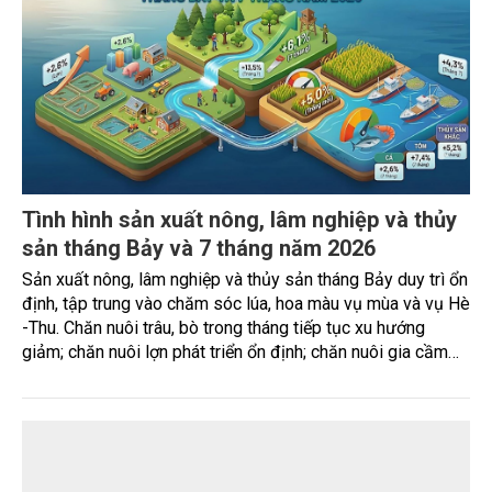
Đơn giản thủ tục trong cấp mã số vùng
trồng, hình thành nền nông nghiệp minh bạch
Ngày 4/8, Bộ Nông nghiệp và Môi trường tổ chức Hội nghị
triển khai Nghị quyết số 36/2026/NQ-CP của Chính phủ về
đơn giản hóa thủ tục hành chính đối với mã số vùng trồng
và mã số cơ sở đóng gói.