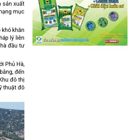
n sản xuất
c hạng mục
p khó khăn
áp lý liên
nhà đầu tư
ới Phủ Hà,
 bằng, đến
Khu đô thị
ỹ thuật đô