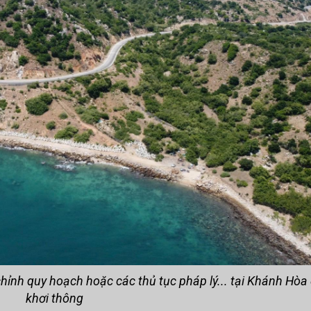
chỉnh quy hoạch hoặc các thủ tục pháp lý... tại Khánh Hòa
khơi thông