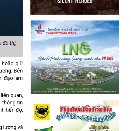
 đô thị,
 hoặc giữ
 ương. Bên
hỉ đạo làm
liên quan,
 thông tin
h tiến độ,
g lượng và