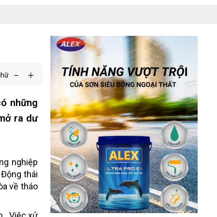
chữ
có những
 mở ra dư
ông nghiệp
 Động thái
òa về tháo
 . Việc xử