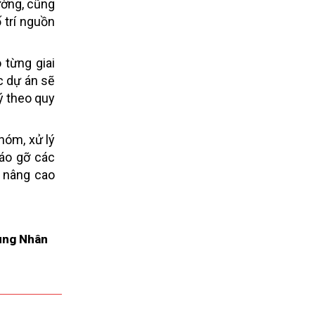
ường, cũng
 trí nguồn
 từng giai
c dự án sẽ
ý theo quy
hóm, xử lý
háo gỡ các
n nâng cao
ung Nhân