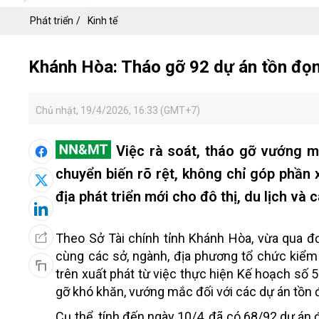
Phát triển
Kinh tế
Khánh Hòa: Tháo gỡ 92 dự án tồn đọng,
Chủ nhật, 19/4/2026, 16:33 (GMT+7)
Việc rà soát, tháo gỡ vướng m
chuyển biến rõ rệt, không chỉ góp phần
địa phát triển mới cho đô thị, du lịch và
Theo Sở Tài chính tỉnh Khánh Hòa, vừa qua đơ
cùng các sở, ngành, địa phương tổ chức kiểm t
trên xuất phát từ việc thực hiện Kế hoạch s
gỡ khó khăn, vướng mắc đối với các dự án tồn
Cụ thể, tính đến ngày 10/4, đã có 68/92 dự án 