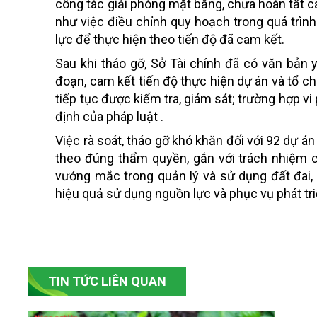
công tác giải phóng mặt bằng, chưa hoàn tất cá
như việc điều chỉnh quy hoạch trong quá trình
lực để thực hiện theo tiến độ đã cam kết.
Sau khi tháo gỡ, Sở Tài chính đã có văn bản 
đoạn, cam kết tiến độ thực hiện dự án và tổ c
tiếp tục được kiểm tra, giám sát; trường hợp v
định của pháp luật .
Việc rà soát, tháo gỡ khó khăn đối với 92 dự á
theo đúng thẩm quyền, gắn với trách nhiệm c
vướng mắc trong quản lý và sử dụng đất đai, 
hiệu quả sử dụng nguồn lực và phục vụ phát triể
TIN TỨC LIÊN QUAN