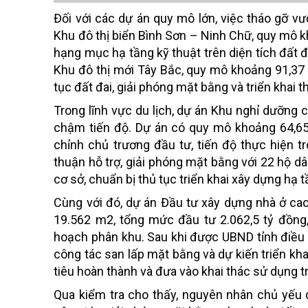
Đối với các dự án quy mô lớn, việc tháo gỡ vư
Khu đô thị biển Bình Sơn – Ninh Chữ, quy mô k
hạng mục hạ tầng kỹ thuật trên diện tích đất đư
Khu đô thị mới Tây Bắc, quy mô khoảng 91,37 
tục đất đai, giải phóng mặt bằng và triển khai 
Trong lĩnh vực du lịch, dự án Khu nghỉ dưỡng 
chậm tiến độ. Dự án có quy mô khoảng 64,65 
chỉnh chủ trương đầu tư, tiến độ thực hiện t
thuận hỗ trợ, giải phóng mặt bằng với 22 hộ dân
cơ sở, chuẩn bị thủ tục triển khai xây dựng hạ tầ
Cùng với đó, dự án Đầu tư xây dựng nhà ở ca
19.562 m2, tổng mức đầu tư 2.062,5 tỷ đồng
hoạch phân khu. Sau khi được UBND tỉnh điều 
công tác san lấp mặt bằng và dự kiến triển k
tiêu hoàn thành và đưa vào khai thác sử dụng 
Qua kiểm tra cho thấy, nguyên nhân chủ yếu