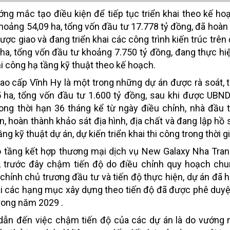
ớng mắc tạo điều kiện để tiếp tục triển khai theo kế ho
hoảng 54,09 ha, tổng vốn đầu tư 17.778 tỷ đồng, đã hoàn
ợc giao và đang triển khai các công trình kiến trúc trên 
ha, tổng vốn đầu tư khoảng 7.750 tỷ đồng, đang thực hi
thi công hạ tầng kỹ thuật theo kế hoạch.
cao cấp Vĩnh Hy là một trong những dự án được rà soát, 
ha, tổng vốn đầu tư 1.600 tỷ đồng, sau khi được UBND
rong thời hạn 36 tháng kể từ ngày điều chỉnh, nhà đầu 
, hoàn thành khảo sát địa hình, địa chất và đang lập hồ s
ng kỹ thuật dự án, dự kiến triển khai thi công trong thời gia
o tầng kết hợp thương mại dịch vụ New Galaxy Nha Tra
, trước đây chậm tiến độ do điều chỉnh quy hoạch chu
chỉnh chủ trương đầu tư và tiến độ thực hiện, dự án đã 
hai các hạng mục xây dựng theo tiến độ đã được phê duyệ
trong năm 2029 .
 dẫn đến việc chậm tiến độ của các dự án là do vướng