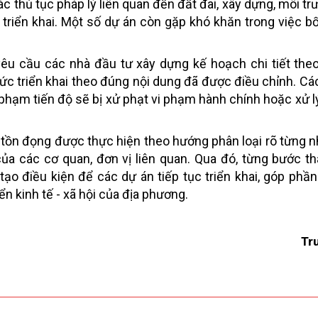
c thủ tục pháp lý liên quan đến đất đai, xây dựng, môi tr
 triển khai. Một số dự án còn gặp khó khăn trong việc bố
yêu cầu các nhà đầu tư xây dựng kế hoạch chi tiết theo
hức triển khai theo đúng nội dung đã được điều chỉnh. Cá
i phạm tiến độ sẽ bị xử phạt vi phạm hành chính hoặc xử l
n tồn đọng được thực hiện theo hướng phân loại rõ từng n
ủa các cơ quan, đơn vị liên quan. Qua đó, từng bước t
tạo điều kiện để các dự án tiếp tục triển khai, góp phầ
n kinh tế - xã hội của địa phương.
Tr