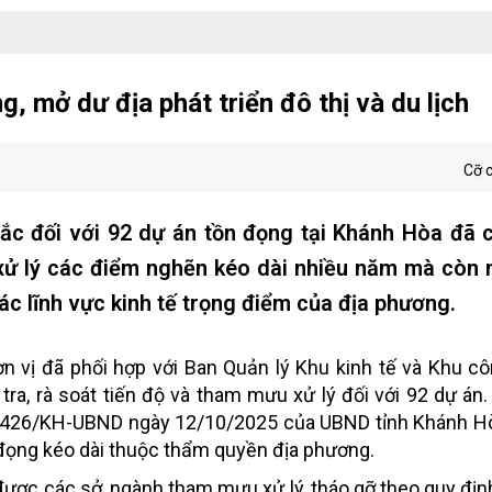
 mở dư địa phát triển đô thị và du lịch
Cỡ 
ắc đối với 92 dự án tồn đọng tại Khánh Hòa đã 
 xử lý các điểm nghẽn kéo dài nhiều năm mà còn
 các lĩnh vực kinh tế trọng điểm của địa phương.
n vị đã phối hợp với Ban Quản lý Khu kinh tế và Khu c
ra, rà soát tiến độ và tham mưu xử lý đối với 92 dự án.
ố 5426/KH-UBND ngày 12/10/2025 của UBND tỉnh Khánh H
 đọng kéo dài thuộc thẩm quyền địa phương.
được các sở, ngành tham mưu xử lý, tháo gỡ theo quy định