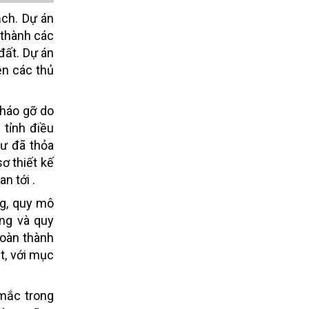
ạch. Dự án
 thành các
đất. Dự án
ện các thủ
tháo gỡ do
 tỉnh điều
tư đã thỏa
ơ thiết kế
n tới .
ng, quy mô
ng và quy
hoàn thành
t, với mục
 mắc trong