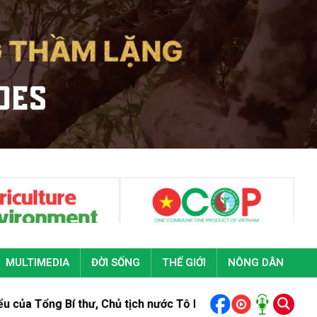
MULTIMEDIA
ĐỜI SỐNG
THẾ GIỚI
NÔNG DÂN
 thư, Chủ tịch nước Tô Lâm tại Đại hội đại biểu toàn quốc Đo