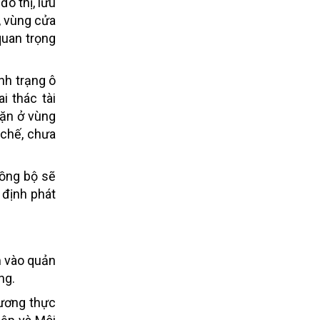
ô thị, lưu
, vùng cửa
quan trọng
nh trạng ô
i thác tài
mặn ở vùng
 chế, chưa
đồng bộ sẽ
 định phát
m vào quản
ng.
Lương thực