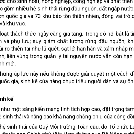
c cho sinh hoạt, nông nghiệp, công nghiệp và phát triển đ
bao gồm nhiều hệ sinh thái rừng đầu nguồn, đất ngập nước
n quốc gia và 73 khu bảo tồn thiên nhiên, đóng vai trò 
và khu vực.
oạt thách thức ngày càng gia tăng. Trong đó nổi bật là tì
 và phụ lưu; suy giảm chất lượng rừng đầu nguồn; kha
i ro thiên tai như lũ quét, sạt lở, hạn hán và xâm nhập 
nh, liên vùng trong quản lý tài nguyên nước vẫn còn hạn
nh mới.
những áp lực này nếu không được giải quyết một cách 
uốc gia, sinh kế của hàng chục triệu người dân và sự ổn
inh kế
 như một sáng kiến mang tính tích hợp cao, đặt trọng tâ
hệ sinh thái và nâng cao khả năng chống chịu của cộng đồ
hệ sinh thái của Quỹ Môi trường Toàn cầu, do Tổ chức 