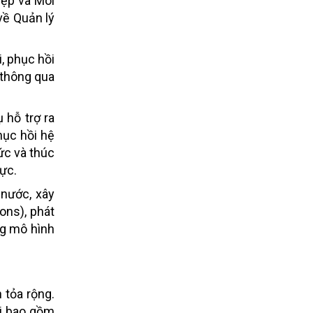
iệp và Môi
về Quản lý
, phục hồi
 thông qua
 hỗ trợ ra
hục hồi hệ
ức và thúc
vực.
 nước, xây
ons), phát
ng mô hình
 tỏa rộng.
ái bao gồm