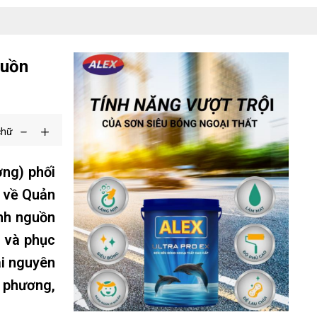
guồn
chữ
ờng) phối
 về Quản
inh nguồn
c và phục
ài nguyên
a phương,