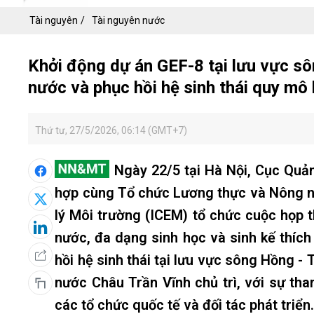
Tài nguyên
Tài nguyên nước
Khởi động dự án GEF-8 tại lưu vực sô
nước và phục hồi hệ sinh thái quy mô 
Thứ tư, 27/5/2026, 06:14 (GMT+7)
Ngày 22/5 tại Hà Nội, Cục Quản
hợp cùng Tổ chức Lương thực và Nông n
lý Môi trường (ICEM) tổ chức cuộc họp
nước, đa dạng sinh học và sinh kế thíc
hồi hệ sinh thái tại lưu vực sông Hồng -
nước Châu Trần Vĩnh chủ trì, với sự th
các tổ chức quốc tế và đối tác phát triển