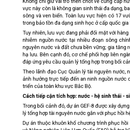
Không chỉ giữ vai trò then chốt về cung cấp nướ
vực này còn là không gian sinh thái đa dạng, 
sông và ven biển. Toàn lưu vực hiện có 17 vườ
trong bảo tồn đa dạng sinh học ở cấp quốc gia 
Tuy nhiên, lưu vực đang phải đối mặt với hàng l
nhiễm nguồn nước tại nhiều đoạn sông chính
nguyên nước và đất chưa bền vững; gia tăng rủ
hạ lưu. Bên cạnh đó, cơ chế phối hợp liên ngà
đáp ứng yêu cầu quản lý tổng hợp trong bối cả
Theo lãnh đạo Cục Quản lý tài nguyên nước, 
ảnh hưởng trực tiếp đến an ninh nguồn nước q
triển của toàn khu vực Bắc Bộ.
Cách tiếp cận tích hợp: nước - hệ sinh thái - s
Trong bối cảnh đó, dự án GEF-8 được xây dựng
lý tổng hợp tài nguyên nước gắn với phục hồi 
Dự án thuộc khuôn khổ chương trình phục hồi 