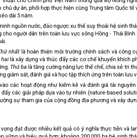
ỹ thuật cho Chính phủ Việt Nam thông qua Bộ Nông ngh
n chủ dự án, phối hợp thực hiện cùng Trung tâm Quốc tế 
 kéo dài 5 năm.
ninh nguồn nước, đảo ngược xu thế suy thoái hệ sinh thái
ng cho người dân trên toàn lưu vực sông Hồng - Thái Bình
ái.
Thứ nhất
là hoàn thiện môi trường chính sách và công cụ
 hai
là xây dựng và thúc đẩy các cơ chế khuyến khích p
vững.
Thứ ba
là tăng cường năng lực thể chế, chia sẻ tri th
ống giám sát, đánh giá và học tập thích ứng trên toàn lưu 
ng vào các hoạt động như kiểm kê và đánh giá tài nguyên
 đẩy các giải pháp dựa vào tự nhiên (nature-based soluti
ng cường sự tham gia của cộng đồng địa phương và xây dự
 vọng đạt được nhiều kết quả có ý nghĩa thực tiễn và lan
n vững và hiệu quả hơn; khoảng 200.000 ha hệ sinh th