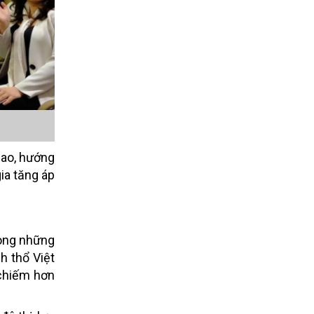
cao, hướng
ia tăng áp
rong những
h thổ Việt
 chiếm hơn