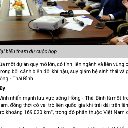
ại biểu tham dự cuộc họp
a một dự án quy mô lớn, có tính liên ngành và liên vùng 
ng bối cảnh biến đổi khí hậu, suy giảm hệ sinh thái và g
Hồng - Thái Bình.
lũy
 Vĩnh nhấn mạnh lưu vực sông Hồng - Thái Bình là một t
 đồng thời có vai trò liên quốc gia khi trải dài trên lãn
vực khoảng 169.020 km², trong đó phần thuộc Việt Nam