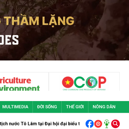
MULTIMEDIA
ĐỜI SỐNG
THẾ GIỚI
NÔNG DÂN
 tại Đại hội đại biểu toàn quốc Đoàn Thanh niên cộng sản Hồ 