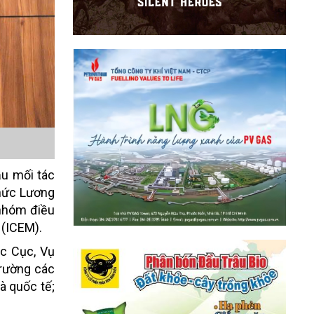
u mối tác
chức Lương
 nhóm điều
 (ICEM).
c Cục, Vụ
trường các
à quốc tế;