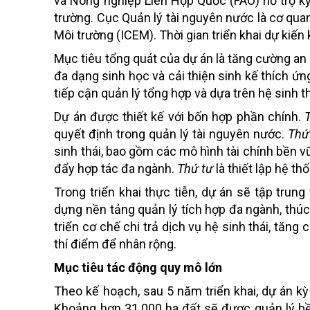
và Nông nghiệp Liên Hợp Quốc (FAO) hỗ trợ k
trường. Cục Quản lý tài nguyên nước là cơ qua
Môi trường (ICEM). Thời gian triển khai dự kiến
Mục tiêu tổng quát của dự án là tăng cường an 
đa dạng sinh học và cải thiện sinh kế thích ứ
tiếp cận quản lý tổng hợp và dựa trên hệ sinh th
Dự án được thiết kế với bốn hợp phần chính.
quyết định trong quản lý tài nguyên nước.
Thứ
sinh thái, bao gồm các mô hình tài chính bền 
đẩy hợp tác đa ngành.
Thứ tư
là thiết lập hệ th
Trong triển khai thực tiễn, dự án sẽ tập tru
dựng nền tảng quản lý tích hợp đa ngành, thúc
triển cơ chế chi trả dịch vụ hệ sinh thái, tă
thí điểm để nhân rộng.
Mục tiêu tác động quy mô lớn
Theo kế hoạch, sau 5 năm triển khai, dự án kỳ
Khoảng hơn 31.000 ha đất sẽ được quản lý bề