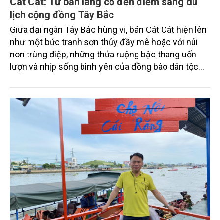
Cát Cát: Từ bản làng cổ đến điểm sáng du
lịch cộng đồng Tây Bắc
Giữa đại ngàn Tây Bắc hùng vĩ, bản Cát Cát hiện lên
như một bức tranh sơn thủy đầy mê hoặc với núi
non trùng điệp, những thửa ruộng bậc thang uốn
lượn và nhịp sống bình yên của đồng bào dân tộc
Mông. Nằm nép mình dưới chân dãy Hoàng Liên
Sơn, bản làng nhỏ thuộc xã Tả Van, tỉnh Lào Cai từ
lâu đã trở thành điểm đến nổi tiếng của du lịch cộng
đồng và du lịch sinh thái Việt Nam. Những giá trị
văn hóa truyền thống được người dân gìn giữ qua
nhiều thế hệ hòa quyện cùng cảnh sắc thiên nhiên
nguyên sơ đã tạo nên sức hút đặc biệt cho vùng
đất này.