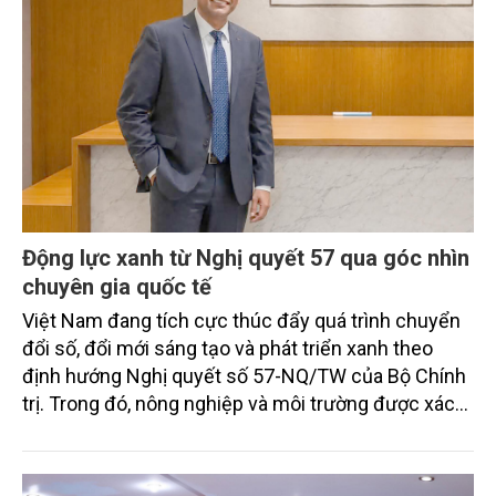
Động lực xanh từ Nghị quyết 57 qua góc nhìn
chuyên gia quốc tế
Việt Nam đang tích cực thúc đẩy quá trình chuyển
đổi số, đổi mới sáng tạo và phát triển xanh theo
định hướng Nghị quyết số 57-NQ/TW của Bộ Chính
trị. Trong đó, nông nghiệp và môi trường được xác
định là hai lĩnh vực trọng điểm chịu tác động sâu
sắc bởi các tiến bộ công nghệ và cam kết bền vững
toàn cầu, đặc biệt là mục tiêu đưa phát thải ròng