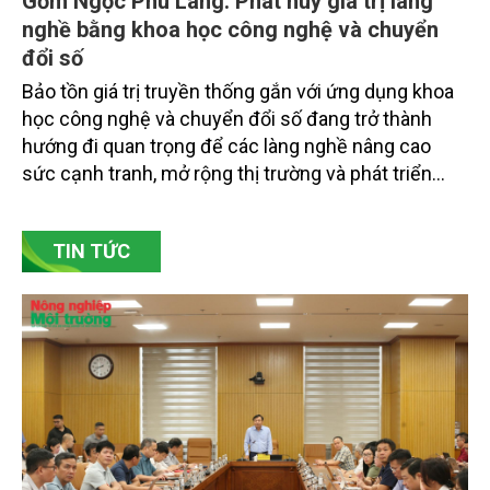
Gốm Ngọc Phù Lãng: Phát huy giá trị làng
nghề bằng khoa học công nghệ và chuyển
đổi số
Bảo tồn giá trị truyền thống gắn với ứng dụng khoa
học công nghệ và chuyển đổi số đang trở thành
hướng đi quan trọng để các làng nghề nâng cao
sức cạnh tranh, mở rộng thị trường và phát triển
bền vững. Tại làng gốm Phù Lãng, xã Phù Lãng, tỉnh
Bắc Ninh, nhiều nghệ nhân và cơ sở sản xuất đã
TIN TỨC
chủ động đổi mới tư duy, đầu tư công nghệ, xây
dựng thương hiệu trên nền tảng giá trị truyền thống.