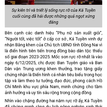
Sự kiên trì và triết lý sống rực rỡ của Ká Tuyền
cuối cùng đã hái được những quả ngọt xứng
đáng
Bên cạnh các danh hiệu “Phụ nữ sản xuất giỏi”,
“Người tốt, việc tốt” ở cấp cơ sở , Ká Tuyền vinh dự
nhận Bằng khen của Chủ tịch UBND tỉnh Đồng Nai vì
là điển hình tiên tiến trong đồng bào dân tộc thiểu
số giai đoạn 2023-2025. Mốc son rực rỡ nhất là vào
ngày 6/12/2025, chị được Ban Tuyên giáo và Ban
Dân vận Trung ương khen thưởng, trao tặng giấy
chứng nhận là Điển hình cá nhân tiêu biểu trong học
tập và làm theo tư tưởng, đạo đức, phong cách Hồ
Chí Minh khu vực phía Nam, minh chứng cho tầm
ảnh hưởng và uy tín sâu rộng trong cộng đồng.
Nhìn vào chặng đường hai năm rực rỡ ấy,
Ká
Tuyền
đã chứng minh rằng du lịch nông nghiệp sinh thái