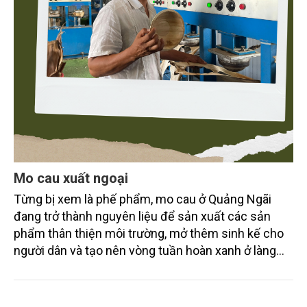
Mo cau xuất ngoại
Từng bị xem là phế phẩm, mo cau ở Quảng Ngãi
đang trở thành nguyên liệu để sản xuất các sản
phẩm thân thiện môi trường, mở thêm sinh kế cho
người dân và tạo nên vòng tuần hoàn xanh ở làng
quê. Trải qua chặng đường dài (từ 2020 đến nay),
chén, dĩa... từ mo cau đã được thị trường trong nước
và quốc tế đón nhận.