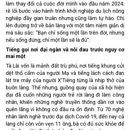
làm thay đổi cả cuộc đời mình vào đầu năm 2024:
rẽ lối bước vào hành trình khởi nghiệp du lịch nông
nghiệp đầy gian truân nhưng cũng lắm tự hào. Chị
lên đường trở về bản làng với một tâm niệm giản dị
mà sâu sắc: “Bạn chỉ sống một lần trên đời, nhưng
nếu sống đúng, chỉ một lần sẽ là đủ”.
Tiếng gọi nơi đại ngàn và nỗi đau trước nguy cơ
mai một
Tà Lài vốn là mảnh đất trù phú, nơi tiếng khung cửi
dệt thổ cẩm của người Mạ và tiếng lách cách đan
lát tre mây của người X'Tiêng từng là nhịp thở của
buôn làng. Thế nhưng, guồng quay của xã hội hiện
đại đã cuốn những người trẻ rời làng đi làm công
nhân, khiến những nghề truyền thống dần rơi vào
quên lãng vì không có đầu ra ổn định. Từ 70 nghệ
nhân lành nghề trước đại dịch Covid-19, đến nay cả
làng chỉ còn vỏn vẹn 11 ông, bà có đủ sức khỏe để