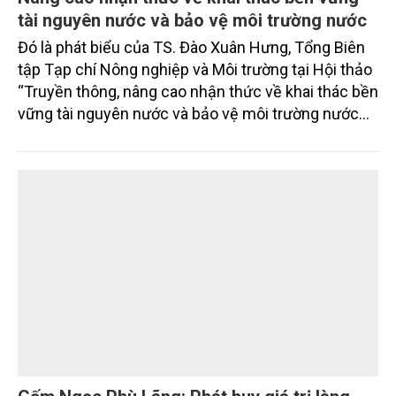
tài nguyên nước và bảo vệ môi trường nước
Đó là phát biểu của TS. Đào Xuân Hưng, Tổng Biên
tập Tạp chí Nông nghiệp và Môi trường tại Hội thảo
“Truyền thông, nâng cao nhận thức về khai thác bền
vững tài nguyên nước và bảo vệ môi trường nước
xuyên biên giới” do Tạp chí Nông nghiệp và Môi
trường phối hợp với Sở Nông nghiệp và Môi trường
tỉnh Lai Châu tổ chức ngày 10/7/2026. Hội thảo thu
hút sự tham gia của hơn 100 đại biểu là lãnh đạo
các đơn vị thuộc Bộ Nông nghiệp và Môi trường,
chuyên gia, nhà khoa học, Sở Nông nghiệp và Môi
trường tỉnh Lai Châu và đại diện các cơ quan đơn vị
doanh nghiệp ở các tỉnh miền núi phía Bắc.