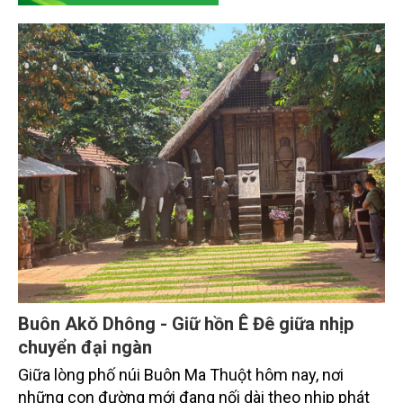
Buôn Akǒ Dhông - Giữ hồn Ê Đê giữa nhịp
chuyển đại ngàn
Giữa lòng phố núi Buôn Ma Thuột hôm nay, nơi
những con đường mới đang nối dài theo nhịp phát