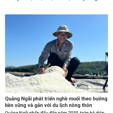
gần như nguyên vẹn dáng vẻ của một làng chài
miền Trung xưa cũ.
Quảng Ngãi phát triển nghề muối theo hướng
bền vững và gắn với du lịch nông thôn
Quảng Ngãi phấn đấu đến năm 2030, toàn bộ diện