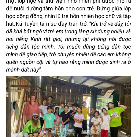
một lớp học và thư viện nhỏ miễn phí được mở ra
để nuôi dưỡng tâm hồn cho con trẻ. Đứng giữa lớp
học cộng đồng, nhìn lũ trẻ hồn nhiên học chữ và tập
hát, Ká Tuyền tâm sự đầy trăn trở:
“Khi trở về đây, tôi
đã khá bất ngờ vì trẻ em trong làng sử dụng nhiều và
nói tiếng Kinh rất giỏi, nhưng lại không nói được
tiếng dân tộc mình. Tôi muốn dùng tiếng dân tộc
mình để giao tiếp, trò chuyện nhiều để các em không
quên nguồn cội và tự hào rằng mình được sinh ra ở
mảnh đất này”.