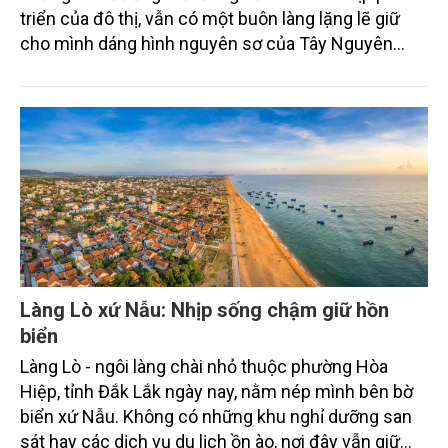
triển của đô thị, vẫn có một buôn làng lặng lẽ giữ
cho mình dáng hình nguyên sơ của Tây Nguyên
xưa. Đó là Buôn Akǒ Dhông – nơi những mái nhà dài
Ê Đê còn nép mình dưới bóng cây cổ thụ, nơi khói
bếp vẫn bay lên mỗi sớm và tiếng cồng chiêng vẫn
ngân vang trong những đêm lửa đỏ giữa đại ngàn.
Làng Lò xứ Nẫu: Nhịp sống chậm giữ hồn
biển
Làng Lò - ngôi làng chài nhỏ thuộc phường Hòa
Hiệp, tỉnh Đắk Lắk ngày nay, nằm nép mình bên bờ
biển xứ Nẫu. Không có những khu nghỉ dưỡng san
sát hay các dịch vụ du lịch ồn ào, nơi đây vẫn giữ