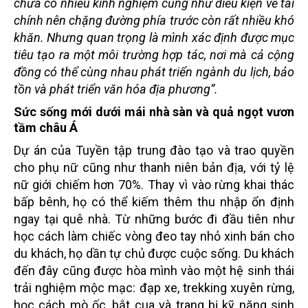
chưa có nhiều kinh nghiệm cũng như điều kiện về tài
chính nên chặng đường phía trước còn rất nhiều khó
khăn. Nhưng quan trọng là mình xác định được mục
tiêu tạo ra một môi trường hợp tác, nơi mà cả cộng
đồng có thể cùng nhau phát triển ngành du lịch, bảo
tồn và phát triển văn hóa địa phương”.
Sức sống mới dưới mái nhà sàn và quả ngọt vươn
tầm châu Á
Dự án của Tuyền tập trung đào tạo và trao quyền
cho phụ nữ cũng như thanh niên bản địa, với tỷ lệ
nữ giới chiếm hơn 70%. Thay vì vào rừng khai thác
bấp bênh, họ có thể kiếm thêm thu nhập ổn định
ngay tại quê nhà. Từ những bước đi đầu tiên như
học cách làm chiếc vòng đeo tay nhỏ xinh bán cho
du khách, họ dần tự chủ được cuộc sống. Du khách
đến đây cũng được hòa mình vào một hệ sinh thái
trải nghiệm mộc mạc: đạp xe, trekking xuyên rừng,
học cách mò ốc, bắt cua và trang bị kỹ năng sinh