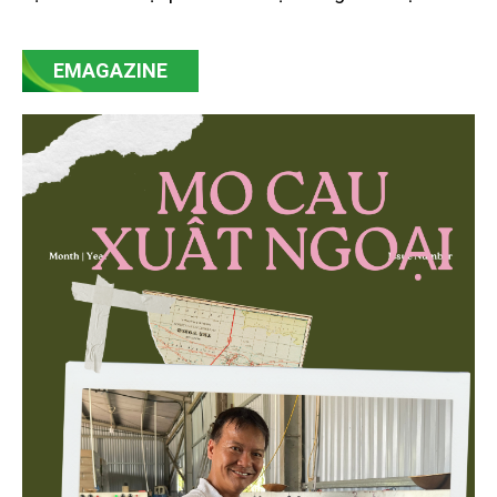
của Nghị quyết số 57-NQ/TW đã trở thành động lực
mạnh mẽ, thúc đẩy quá trình cải cách toàn diện,
EMAGAZINE
minh bạch hóa chuỗi cung ứng và nâng cao hiệu
quả quản lý môi trường, đặc biệt trong hai lĩnh vực
then chốt là nông nghiệp và môi trường.