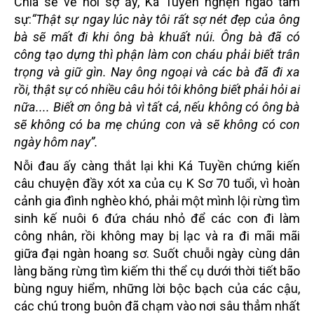
Chia sẻ về nỗi sợ ấy, Ká Tuyền nghẹn ngào tâm
sự:
“Thật sự ngay lúc này tôi rất sợ nét đẹp của ông
bà sẽ mất đi khi ông bà khuất núi. Ông bà đã có
công tạo dựng thì phận làm con cháu phải biết trân
trọng và giữ gìn. Nay ông ngoại và các bà đã đi xa
rồi, thật sự có nhiều câu hỏi tôi không biết phải hỏi ai
nữa.... Biết ơn ông bà vì tất cả, nếu không có ông bà
sẽ không có ba mẹ chúng con và sẽ không có con
ngày hôm nay”.
Nỗi đau ấy càng thắt lại khi Ká Tuyền chứng kiến
câu chuyện đầy xót xa của cụ K Sơ 70 tuổi, vì hoàn
cảnh gia đình nghèo khó, phải một mình lội rừng tìm
sinh kế nuôi 6 đứa cháu nhỏ để các con đi làm
công nhân, rồi không may bị lạc và ra đi mãi mãi
giữa đại ngàn hoang sơ. Suốt chuỗi ngày cùng dân
làng băng rừng tìm kiếm thi thể cụ dưới thời tiết bão
bùng nguy hiểm, những lời bộc bạch của các cậu,
các chú trong buôn đã chạm vào nơi sâu thẳm nhất