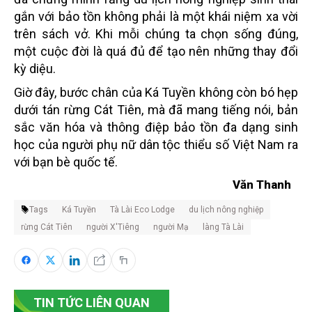
gắn với bảo tồn không phải là một khái niệm xa vời
trên sách vở. Khi mỗi chúng ta chọn sống đúng,
một cuộc đời là quá đủ để tạo nên những thay đổi
kỳ diệu.
Giờ đây, bước chân của
Ká
Tuyền không còn bó hẹp
dưới tán rừng Cát Tiên, mà đã mang tiếng nói, bản
sắc văn hóa và thông điệp bảo tồn đa dạng sinh
học của người phụ nữ dân tộc thiểu số Việt Nam ra
với bạn bè quốc tế.
Văn Thanh
Tags
Ká Tuyền
Tà Lài Eco Lodge
du lịch nông nghiệp
rừng Cát Tiên
người X'Tiêng
người Mạ
làng Tà Lài
TIN TỨC LIÊN QUAN