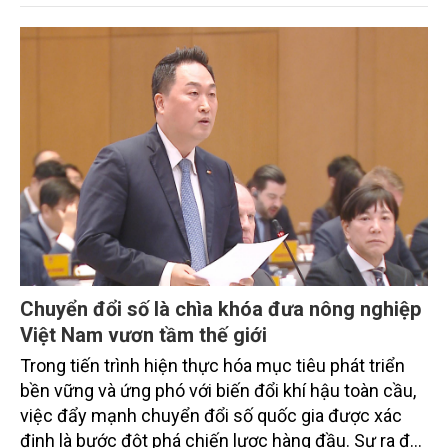
trình thu hút sự tham gia của đông đảo đại biểu đến
từ các cơ quan quản lý nhà nước, đơn vị nghiên cứu,
doanh nghiệp, hợp tác xã và nông dân đang trực
tiếp triển khai mô hình sản xuất lúa phát thải thấp.
Chuyển đổi số là chìa khóa đưa nông nghiệp
Việt Nam vươn tầm thế giới
Trong tiến trình hiện thực hóa mục tiêu phát triển
bền vững và ứng phó với biến đổi khí hậu toàn cầu,
việc đẩy mạnh chuyển đổi số quốc gia được xác
định là bước đột phá chiến lược hàng đầu. Sự ra đời