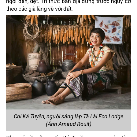
ngồi đan, dệt.
Tri thức bản địa đứng trước nguy cơ
theo các già làng về với đất.
Chị Ká Tuyền, người sáng lập Tà Lài Eco Lodge
(Ảnh
Arnaud Rouit)