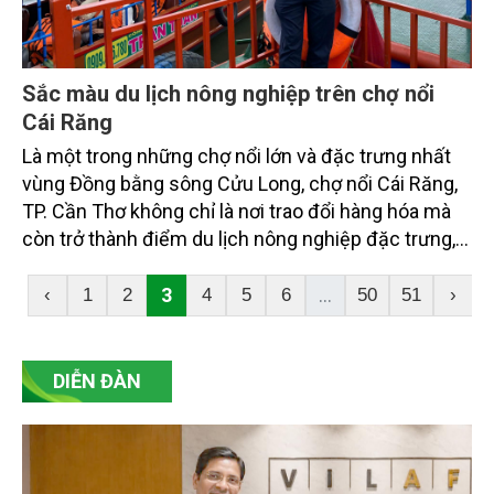
Sắc màu du lịch nông nghiệp trên chợ nổi
Cái Răng
Là một trong những chợ nổi lớn và đặc trưng nhất
vùng Đồng bằng sông Cửu Long, chợ nổi Cái Răng,
TP. Cần Thơ không chỉ là nơi trao đổi hàng hóa mà
còn trở thành điểm du lịch nông nghiệp đặc trưng,
hấp dẫn du khách trong nước và quốc tế.
3
...
‹
1
2
4
5
6
50
51
›
DIỄN ĐÀN