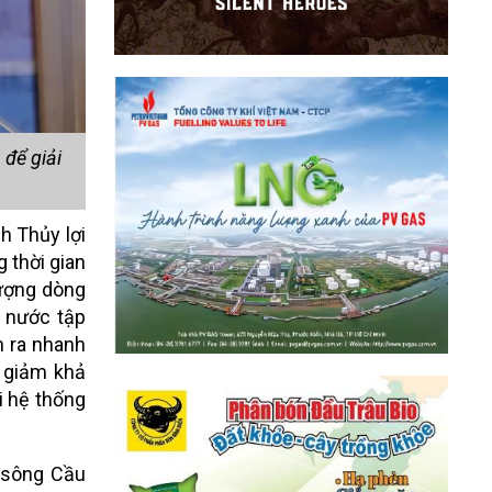
để giải
h Thủy lợi
 thời gian
lượng dòng
 nước tập
n ra nhanh
m giảm khả
i hệ thống
c sông Cầu