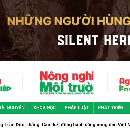
TÀI NGUYÊN
KHOA HỌC
PHÁP LUẬT
PHÁT TRIỂN
Thắng: Cam kết đồng hành cùng nông dân Việt Nam kiến tạ