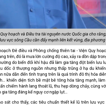
uy hoạch và Điều tra tài nguyên nước Quốc gia cho rằng, 
 ở lưu vực sông Cầu cần đẩy mạnh liên kết vùng, địa phương
oạch Đê điều và Phòng chống thiên tai
- Viện Quy hoạc
ng trên, đó là mưa lớn cường độ cao, xảy ra dồn dập trong
thường do biến đổi khí hậu đã làm gia tăng đột biến lưu 
ầu dốc ở thượng nguồn nhưng thấp trũng ở hạ du khiến
 nữa dẫn đến tình trạng trên là quá trình đô thị hóa diễ
nh… khiến diện tích bề mặt bê tông hóa tăng mạnh, là
lấn chiếm hành lang thoát lũ, thu hẹp dòng chảy, cùng vớ
 gia tăng đáng kể nguy cơ ngập lụt...
hảo sát cho thấy, các tiêu chuẩn thiết kế lũ trên lưu vự