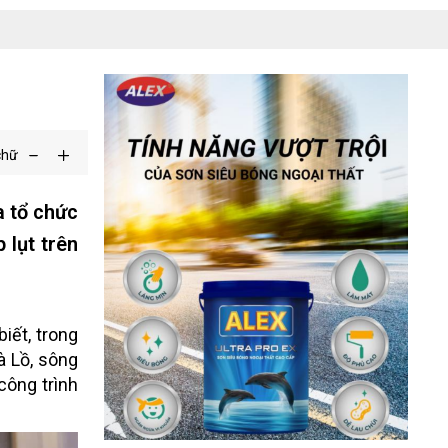
chữ
a tổ chức
 lụt trên
iết, trong
à Lồ, sông
công trình