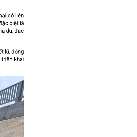
.
ải có liên
đặc biệt là
hạ du, đặc
t lũ, đồng
triển khai