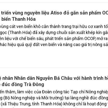
 triển vùng nguyên liệu Atiso đỏ gắn sản phẩm 
 biển Thanh Hóa
vùng cát ven biển khô cằn thành trang trại hữu cơ xanh tốt
gọc (Thanh Hóa) đã xây dựng chuỗi sản xuất khép kín g
n liệu với chế biến sâu, phát triển sản phẩm OCOP, mở r
thác hiệu quả quỹ đất ven biển và nâng cao giá trị nông sả
 nhân Nhân dân Nguyễn Bá Châu với hành trình hồ
 đúc đồng Trà Đông
n thăm, làm việc của Đoàn công tác Tạp chí Nông nghiệ
g (Bộ Nông nghiệp và Môi trường) tại làng nghề đúc đồng
(xã Thiệu Trung, tỉnh Thanh Hóa) không chỉ là hoạt động 