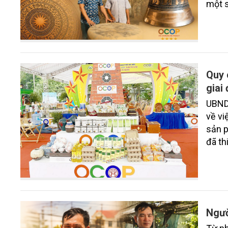
một s
giá t
truyề
Qua 
sĩ Đà
nhìn 
Quy 
giai
UBND
về vi
sản p
đã th
nhiệ
của T
Ngườ