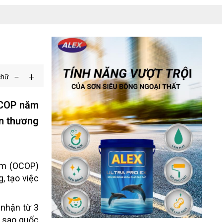
chữ
OCOP năm
ến thương
ẩm (OCOP)
, tạo việc
 nhận từ 3
5 sao quốc