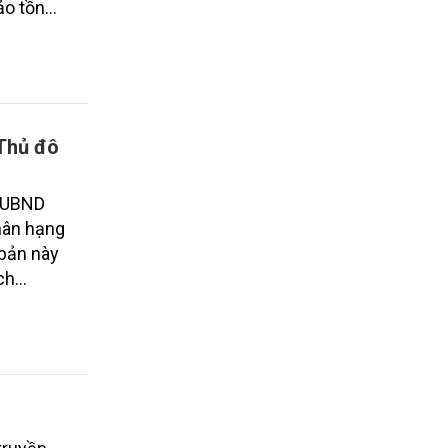
ảo tồn
ng
ng nghề.
và Tiến
g được
n thông.
Thủ đô
Đ-UBND
hân hạng
 bản này
ch
m OCOP