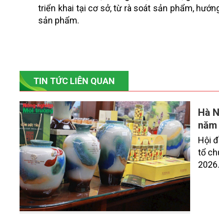
triển khai tại cơ sở, từ rà soát sản phẩm, hư
sản phẩm.
TIN TỨC LIÊN QUAN
Hà N
năm
Hội 
tổ ch
2026