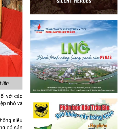
 lên
ối với các
iệp nhỏ và
thống siêu
ống có sản