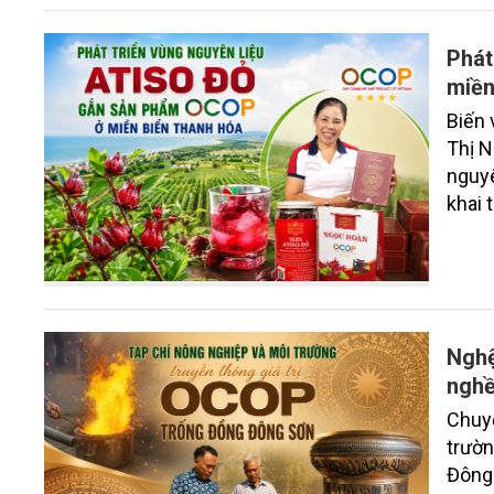
Phát
miền
Biến 
Thị N
nguyê
khai 
Nghệ
nghề
Chuyế
trườn
Đông 