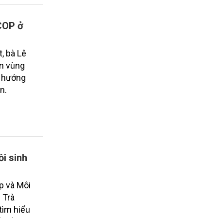
OCOP ở
, bà Lê
ắn vùng
a hướng
n.
i sinh
p và Môi
 Trà
tìm hiểu