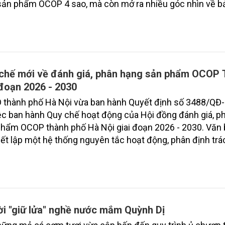
ản phẩm OCOP 4 sao, mà còn mở ra nhiều góc nhìn về b
rị gốc của di sản văn hóa Đông Sơn, phát huy nghề thủ cô
n thống gắn với phát triển kinh tế nông thôn và du lịch là
những chia sẻ của Nghệ nhân Nhân dân Nguyễn Bá Châu 
o Xuân Hưng, hành trình hồi sinh nghề đúc đồng Trà Đôn
nhận như một câu chuyện của văn hóa, khoa học và truyề
chế mới về đánh giá, phân hạng sản phẩm OCOP 
 đoạn 2026 - 2030
 thành phố Hà Nội vừa ban hành Quyết định số 3488/Q
ệc ban hành Quy chế hoạt động của Hội đồng đánh giá, p
hẩm OCOP thành phố Hà Nội giai đoạn 2026 - 2030. Văn
iết lập một hệ thống nguyên tắc hoạt động, phân định trá
m rõ ràng nhằm chuẩn hóa quy trình thẩm định sản phẩ
hủ đô.
i "giữ lửa" nghề nước mắm Quỳnh Dị