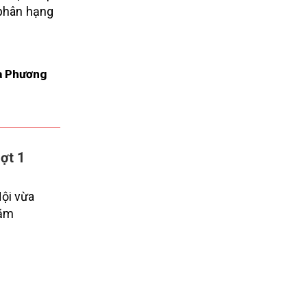
 phân hạng
à Phương
ợt 1
ội vừa
năm