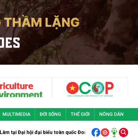
MULTIMEDIA
ĐỜI SỐNG
THẾ GIỚI
NÔNG DÂN
i đại biểu toàn quốc Đoàn Thanh niên cộng sản Hồ Chí Minh lầ