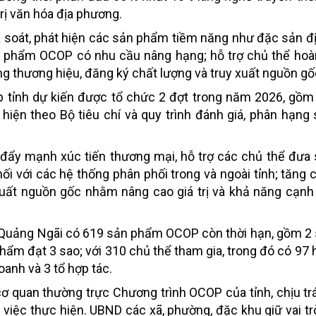
rị văn hóa địa phương.
 rà soát, phát hiện các sản phẩm tiềm năng như đặc sản đ
phẩm OCOP có nhu cầu nâng hạng; hỗ trợ chủ thể hoàn
ựng thương hiệu, đăng ký chất lượng và truy xuất nguồn gố
 tỉnh dự kiến được tổ chức 2 đợt trong năm 2026, gồm
c hiện theo Bộ tiêu chí và quy trình đánh giá, phân hạn
 đẩy mạnh xúc tiến thương mại, hỗ trợ các chủ thể đư
nối với các hệ thống phân phối trong và ngoài tỉnh; tăng
uất nguồn gốc nhằm nâng cao giá trị và khả năng cạnh
, Quảng Ngãi có 619 sản phẩm OCOP còn thời hạn, gồm 
ẩm đạt 3 sao; với 310 chủ thể tham gia, trong đó có 97 h
anh và 3 tổ hợp tác.
ơ quan thường trực Chương trình OCOP của tỉnh, chịu t
át việc thực hiện. UBND các xã, phường, đặc khu giữ vai tr