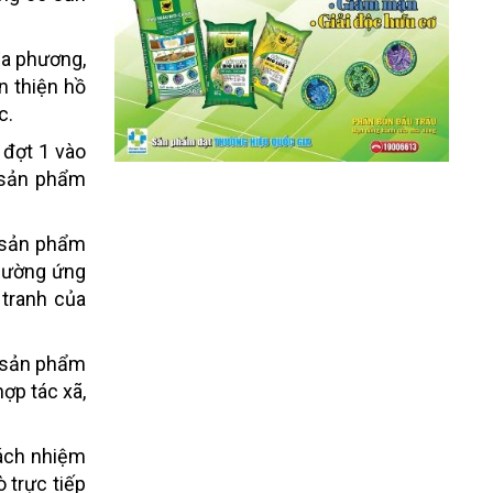
ịa phương,
 thiện hồ
c.
 đợt 1 vào
g sản phẩm
a sản phẩm
 cường ứng
 tranh của
2 sản phẩm
ợp tác xã,
rách nhiệm
ò trực tiếp