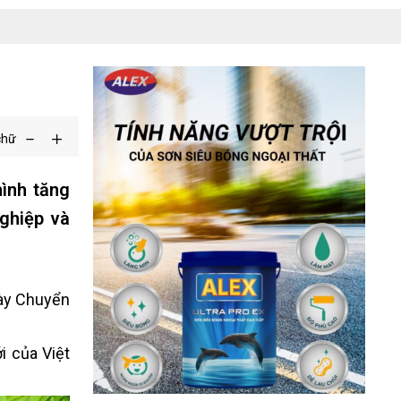
chữ
ình tăng
nghiệp và
gày Chuyển
i của Việt