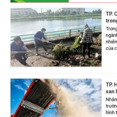
TP. 
tron
Trong
ngành
nhiễm
của c
nền t
TP. 
san 
Nhằm 
trườn
hình 