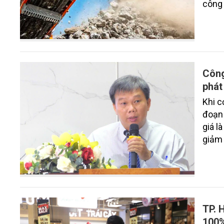
công 
Công
phát
Khi c
đoạn 
giá l
giảm 
hoàn 
TP. 
100%