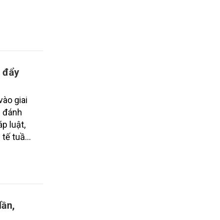
c đẩy
ào giai
c đánh
p luật,
 tế tuần
lần,