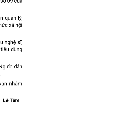
 số 09 của
n quản lý,
hức xã hội
u nghệ sĩ,
 tiêu dùng
 Người dân
.
ư vấn nhằm
Lê Tâm