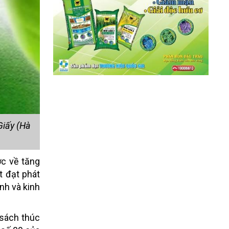
Giấy (Hà
ớc về tăng
t đạt phát
nh và kinh
 sách thúc