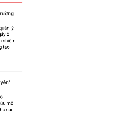
trường
uản lý,
gây ô
ch nhiệm
g tạo
uyên"
ôi
 cứu mô
cho các