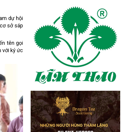
ham dự hội
 cơ sở sáp
ến tên gọi
 với ký ức