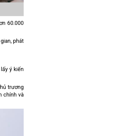
hơn 60.000
gian, phát
lấy ý kiến
chủ trương
h chính và