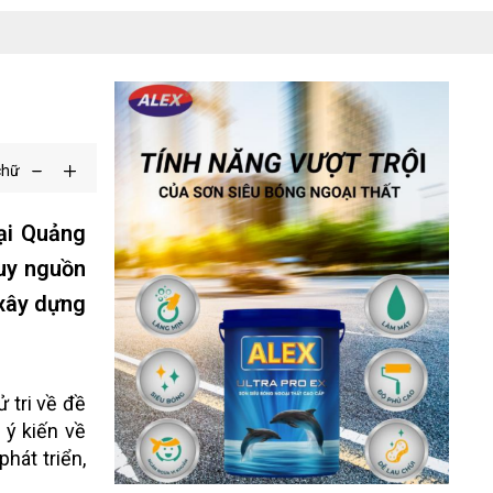
chữ
tại Quảng
uy nguồn
 xây dựng
 tri về đề
 ý kiến về
hát triển,