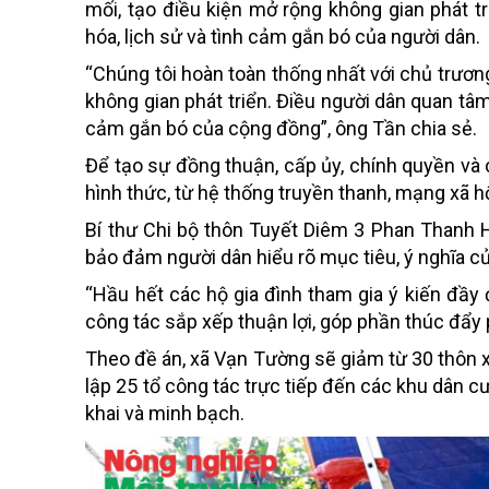
mối, tạo điều kiện mở rộng không gian phát t
hóa, lịch sử và tình cảm gắn bó của người dân.
“Chúng tôi hoàn toàn thống nhất với chủ trươn
không gian phát triển. Điều người dân quan tâm 
cảm gắn bó của cộng đồng”, ông Tần chia sẻ.
Để tạo sự đồng thuận, cấp ủy, chính quyền và
hình thức, từ hệ thống truyền thanh, mạng xã hộ
Bí thư Chi bộ thôn Tuyết Diêm 3 Phan Thanh Hà 
bảo đảm người dân hiểu rõ mục tiêu, ý nghĩa củ
“Hầu hết các hộ gia đình tham gia ý kiến đầy 
công tác sắp xếp thuận lợi, góp phần thúc đẩy ph
Theo đề án, xã Vạn Tường sẽ giảm từ 30 thôn 
lập 25 tổ công tác trực tiếp đến các khu dân cư
khai và minh bạch.