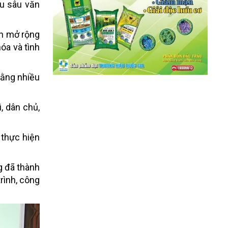
ều sâu văn
ện mở rộng
óa và tình
bằng nhiều
, dân chủ,
 thực hiện
g đã thành
trình, công