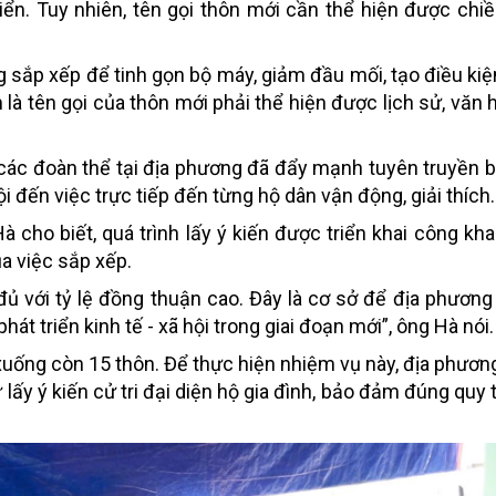
riển. Tuy nhiên, tên gọi thôn mới cần thể hiện được chi
g sắp xếp để tinh gọn bộ máy, giảm đầu mối, tạo điều ki
là tên gọi của thôn mới phải thể hiện được lịch sử, văn h
 các đoàn thể tại địa phương đã đẩy mạnh tuyên truyền 
i đến việc trực tiếp đến từng hộ dân vận động, giải thích.
cho biết, quá trình lấy ý kiến được triển khai công khai
a việc sắp xếp.
đủ với tỷ lệ đồng thuận cao. Đây là cơ sở để địa phương
át triển kinh tế - xã hội trong giai đoạn mới”, ông Hà nói.
xuống còn 15 thôn. Để thực hiện nhiệm vụ này, địa phươn
 lấy ý kiến cử tri đại diện hộ gia đình, bảo đảm đúng quy 