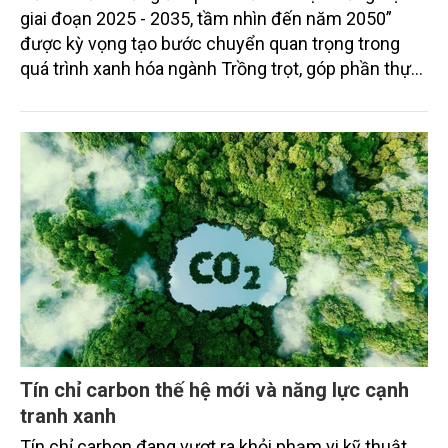
giai đoạn 2025 - 2035, tầm nhìn đến năm 2050”
được kỳ vọng tạo bước chuyển quan trọng trong
quá trình xanh hóa ngành Trồng trọt, góp phần thực
hiện cam kết phát thải ròng bằng “0” của Việt Nam,
đồng thời mở ra cơ hội hình thành thị trường sản
phẩm phát thải thấp và tín chỉ carbon trong nông
nghiệp.
Tín chỉ carbon thế hệ mới và năng lực cạnh
tranh xanh
Tín chỉ carbon đang vượt ra khỏi phạm vi kỹ thuật