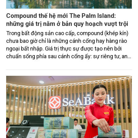
Compound thế hệ mới The Palm Island:
những giá trị nằm ở bản quy hoạch vượt trội
Trong bất động sản cao cấp, compound (khép kín)
chưa bao giờ chỉ là những cánh cổng hay hàng rào
ngoại bất nhập. Giá trị thực sự được tạo nên bởi
chuẩn sống phía sau cánh cổng ấy: sự riêng tư, an
ninh, cộng đồng cư dân tinh hoa và hệ tiện ích, dịch
vụ được thiết kế dành riêng cho họ.