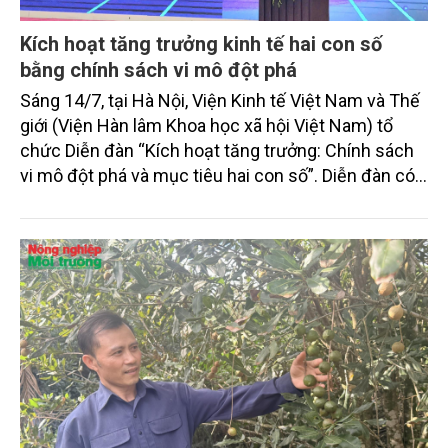
Kích hoạt tăng trưởng kinh tế hai con số
bằng chính sách vi mô đột phá
Sáng 14/7, tại Hà Nội, Viện Kinh tế Việt Nam và Thế
giới (Viện Hàn lâm Khoa học xã hội Việt Nam) tổ
chức Diễn đàn “Kích hoạt tăng trưởng: Chính sách
vi mô đột phá và mục tiêu hai con số”. Diễn đàn có
sự tham gia của một số bộ ngành, cơ quan Trung
ương, chuyên gia kinh tế, nhà khoa học, đại diện các
trường đại học, viện nghiên cứu, hiệp hội doanh
nghiệp và cộng đồng doanh nghiệp.