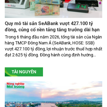
Quy mô tài sản SeABank vượt 427.100 tỷ
đồng, củng cố nền tảng tăng trưởng dài hạn
Trong 6 tháng đầu năm 2026, tổng tài sản của Ngân
hàng TMCP Đông Nam Á (SeABank, HOSE: SSB)
vượt 427.100 tỷ đồng, lợi nhuận trước thuế hợp nhất
đạt 2.625 tỷ đồng. Đồng hành cùng định hướng
giảm mặt bằng lãi suất để hỗ trợ nền kinh tế,
SeABank tiếp tục duy trì hoạt động hiệu quả, mở
TÀI NGUYÊN
rộng tín dụng, củng cố nguồn vốn và đảm bảo các
chỉ tiêu an toàn.