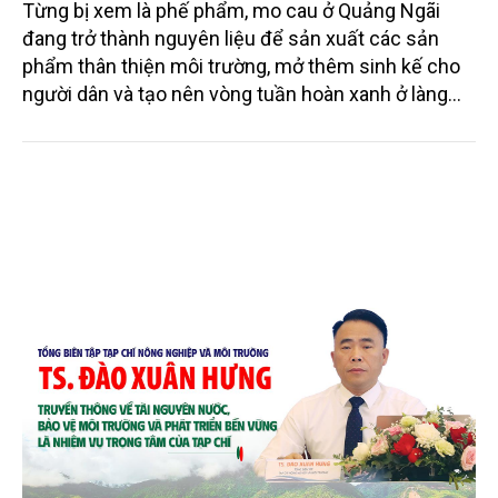
Từng bị xem là phế phẩm, mo cau ở Quảng Ngãi
đang trở thành nguyên liệu để sản xuất các sản
phẩm thân thiện môi trường, mở thêm sinh kế cho
người dân và tạo nên vòng tuần hoàn xanh ở làng
quê. Trải qua chặng đường dài (từ 2020 đến nay),
chén, dĩa... từ mo cau đã được thị trường trong nước
và quốc tế đón nhận.