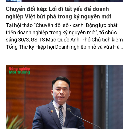
Chuyển đổi kép: Lối đi tất yếu để doanh
nghiệp Việt bứt phá trong kỷ nguyên mới
Tại hội thảo “Chuyển đổi số - xanh: Động lực phát
triển doanh nghiệp trong kỷ nguyên mới”, tổ chức
sáng 30/3, GS.TS Mạc Quốc Anh, Phó Chủ tịch kiêm
Tổng Thư ký Hiệp hội Doanh nghiệp nhỏ và vừa Hà
Nội, Viện trưởng Viện kinh tế và phát triển doanh
nghiệp đã đưa ra một thông điệp xuyên suốt: Doanh
nghiệp Việt Nam, đặc biệt là khu vực doanh nghiệp
nhỏ và vừa, đang đứng trước một ngã rẽ mang tính
lịch sử, nơi “chuyển đổi kép” – kết hợp giữa chuyển
đổi số và chuyển đổi xanh – không còn là lựa chọn,
mà là điều kiện sống còn để tồn tại và phát triển.