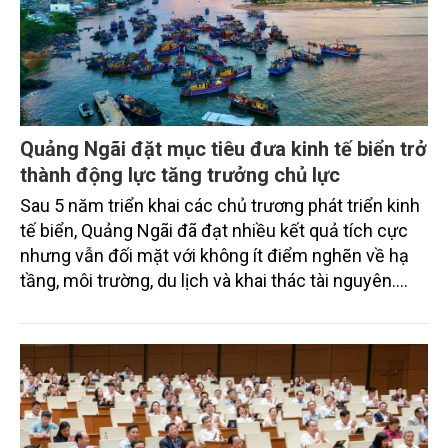
Quảng Ngãi đặt mục tiêu đưa kinh tế biển trở
thành động lực tăng trưởng chủ lực
Sau 5 năm triển khai các chủ trương phát triển kinh
tế biển, Quảng Ngãi đã đạt nhiều kết quả tích cực
nhưng vẫn đối mặt với không ít điểm nghẽn về hạ
tầng, môi trường, du lịch và khai thác tài nguyên.
Nghị quyết mới của Ban Chấp hành Đảng bộ tỉnh
đặt mục tiêu đưa kinh tế biển phát triển nhanh, bền
vững, trở thành động lực quan trọng thúc đẩy tăng
trưởng của tỉnh đến năm 2030, tầm nhìn đến năm
2045.