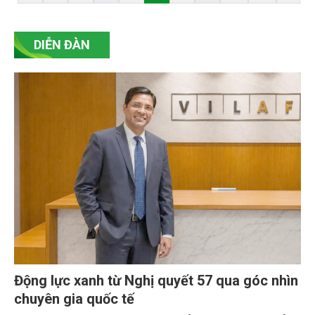
triển doanh nghiệp trong kỷ nguyên mới” được tổ
chức vào ngày 30/3/2026 đã nhấn mạnh một thông
điệp then chốt: Hạ tầng số và dữ liệu không còn là
DIỄN ĐÀN
công cụ hỗ trợ, mà đã trở thành nguồn tài nguyên
chiến lược, quyết định năng lực cạnh tranh và khả
năng phát triển bền vững của toàn ngành.
Động lực xanh từ Nghị quyết 57 qua góc nhìn
chuyên gia quốc tế