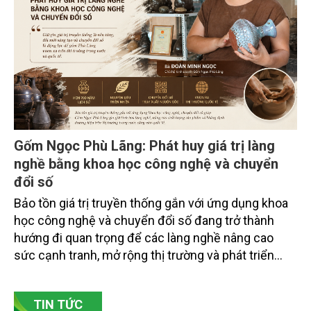
trường tỉnh Lai Châu và đại diện các cơ quan đơn vị
doanh nghiệp ở các tỉnh miền núi phía Bắc.
Gốm Ngọc Phù Lãng: Phát huy giá trị làng
nghề bằng khoa học công nghệ và chuyển
đổi số
Bảo tồn giá trị truyền thống gắn với ứng dụng khoa
học công nghệ và chuyển đổi số đang trở thành
hướng đi quan trọng để các làng nghề nâng cao
sức cạnh tranh, mở rộng thị trường và phát triển
bền vững. Tại làng gốm Phù Lãng, xã Phù Lãng, tỉnh
Bắc Ninh, nhiều nghệ nhân và cơ sở sản xuất đã
TIN TỨC
chủ động đổi mới tư duy, đầu tư công nghệ, xây