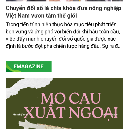
Chuyển đổi số là chìa khóa đưa nông nghiệp
Việt Nam vươn tầm thế giới
Trong tiến trình hiện thực hóa mục tiêu phát triển
bền vững và ứng phó với biến đổi khí hậu toàn cầu,
việc đẩy mạnh chuyển đổi số quốc gia được xác
định là bước đột phá chiến lược hàng đầu. Sự ra đời
của Nghị quyết số 57-NQ/TW đã trở thành động lực
mạnh mẽ, thúc đẩy quá trình cải cách toàn diện,
EMAGAZINE
minh bạch hóa chuỗi cung ứng và nâng cao hiệu
quả quản lý môi trường, đặc biệt trong hai lĩnh vực
then chốt là nông nghiệp và môi trường.