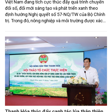
Việt Nam đang tích cực thúc đẩy quá trình chuyển
đổi số, đổi mới sáng tạo và phát triển xanh theo
định hướng Nghị quyết số 57-NQ/TW của Bộ Chính
trị. Trong đó, nông nghiệp và môi trường được xác
định là hai lĩnh vực trọng điểm chịu tác động sâu
sắc bởi các tiến bộ công nghệ và cam kết bền vững
toàn cầu, đặc biệt là mục tiêu đưa phát thải ròng
bằng 0 (Net-Zero) vào năm 2050.
Thanh Hóa thúc đẩy canh tác lúa thân thiện