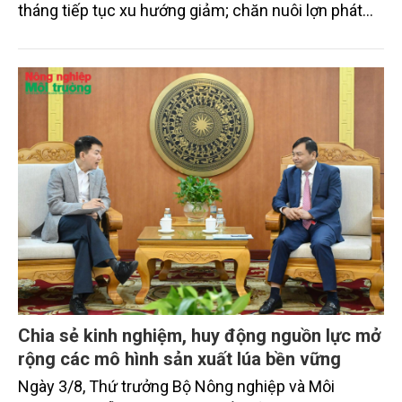
tháng tiếp tục xu hướng giảm; chăn nuôi lợn phát
triển ổn định; chăn nuôi gia cầm duy trì đà tăng
trưởng khá. Diện tích rừng trồng mới và sản lượng
thủy sản đều tăng nhẹ.
Chia sẻ kinh nghiệm, huy động nguồn lực mở
rộng các mô hình sản xuất lúa bền vững
Ngày 3/8, Thứ trưởng Bộ Nông nghiệp và Môi