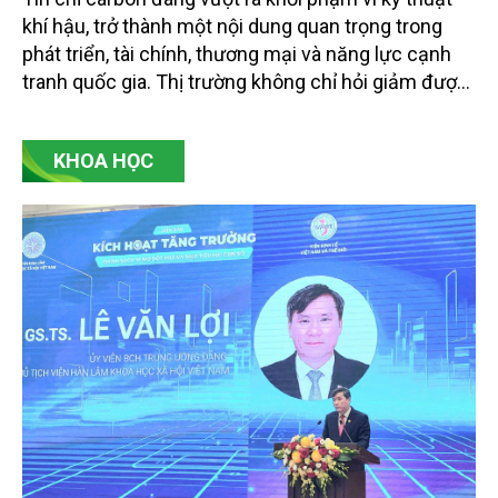
khí hậu, trở thành một nội dung quan trọng trong
phát triển, tài chính, thương mại và năng lực cạnh
tranh quốc gia. Thị trường không chỉ hỏi giảm được
bao nhiêu tấn CO2 tương đương, mà còn hỏi giảm
bằng cách nào, ai xác nhận, có bền vững không, có
KHOA HỌC
công bằng không, có bị ghi nhận trùng lặp không và
có thực sự đóng góp cho chuyển đổi xanh hay
không. Đó là điểm cốt lõi của tín chỉ carbon thế hệ
mới.