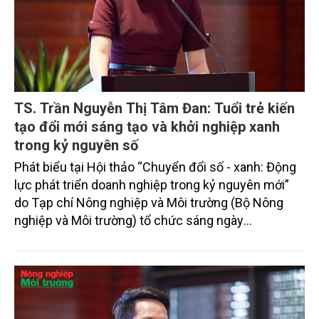
kinh tế hiện đại.
TS. Trần Nguyễn Thị Tâm Đan: Tuổi trẻ kiến
tạo đổi mới sáng tạo và khởi nghiệp xanh
trong kỷ nguyên số
Phát biểu tại Hội thảo “Chuyển đổi số - xanh: Động
lực phát triển doanh nghiệp trong kỷ nguyên mới”
do Tạp chí Nông nghiệp và Môi trường (Bộ Nông
nghiệp và Môi trường) tổ chức sáng ngày
30/3/2026 tại Hà Nội, TS. Trần Nguyễn Thị Tâm Đan
(Trường Đại học Tài nguyên và Môi trường Hà Nội)
cho rằng thanh niên đang trở thành lực lượng quan
trọng thúc đẩy đổi mới sáng tạo và khởi nghiệp
xanh, góp phần định hình mô hình phát triển bền