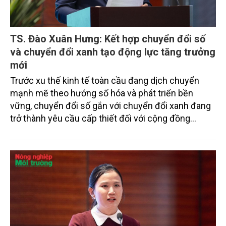
TS. Đào Xuân Hưng: Kết hợp chuyển đổi số
và chuyển đổi xanh tạo động lực tăng trưởng
mới
Trước xu thế kinh tế toàn cầu đang dịch chuyển
mạnh mẽ theo hướng số hóa và phát triển bền
vững, chuyển đổi số gắn với chuyển đổi xanh đang
trở thành yêu cầu cấp thiết đối với cộng đồng
doanh nghiệp. Tại Hội thảo “Chuyển đổi số - xanh:
Động lực phát triển doanh nghiệp trong kỷ nguyên
mới” diễn ra ngày 30/3/2026 tại Hà Nội, TS. Đào
Xuân Hưng, Tổng Biên tập Tạp chí Nông nghiệp và
Môi trường nhấn mạnh, việc kết hợp hai quá trình
này mở ra hướng đi chiến lược giúp doanh nghiệp
nâng cao năng lực cạnh tranh, đổi mới sáng tạo và
thích ứng hiệu quả với những biến động của nền