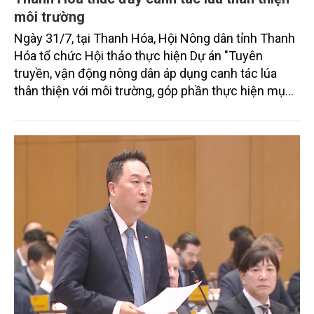
môi trường
Ngày 31/7, tại Thanh Hóa, Hội Nông dân tỉnh Thanh
Hóa tổ chức Hội thảo thực hiện Dự án "Tuyên
truyền, vận động nông dân áp dụng canh tác lúa
thân thiện với môi trường, góp phần thực hiện mục
tiêu phát thải ròng bằng 0 vào năm 2050". Chương
trình thu hút sự tham gia của đông đảo đại biểu đến
từ các cơ quan quản lý nhà nước, đơn vị nghiên cứu,
doanh nghiệp, hợp tác xã và nông dân đang trực
tiếp triển khai mô hình sản xuất lúa phát thải thấp.