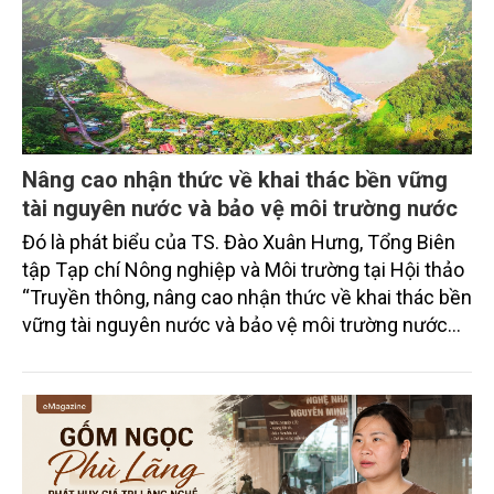
Nâng cao nhận thức về khai thác bền vững
tài nguyên nước và bảo vệ môi trường nước
Đó là phát biểu của TS. Đào Xuân Hưng, Tổng Biên
tập Tạp chí Nông nghiệp và Môi trường tại Hội thảo
“Truyền thông, nâng cao nhận thức về khai thác bền
vững tài nguyên nước và bảo vệ môi trường nước
xuyên biên giới” do Tạp chí Nông nghiệp và Môi
trường phối hợp với Sở Nông nghiệp và Môi trường
tỉnh Lai Châu tổ chức ngày 10/7/2026. Hội thảo thu
hút sự tham gia của hơn 100 đại biểu là lãnh đạo
các đơn vị thuộc Bộ Nông nghiệp và Môi trường,
chuyên gia, nhà khoa học, Sở Nông nghiệp và Môi