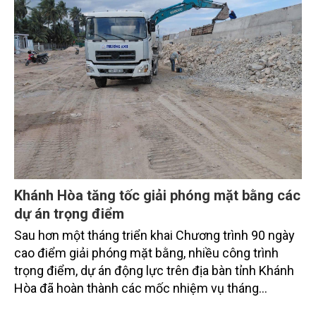
từ hoàn thiện thể chế, quy hoạch không gian biển,
quản lý tài nguyên đến bảo vệ môi trường, phục hồi
hệ sinh thái và kiến tạo sinh kế bền vững cho người
dân ven biển, hải đảo.
Khánh Hòa tăng tốc giải phóng mặt bằng các
dự án trọng điểm
Sau hơn một tháng triển khai Chương trình 90 ngày
cao điểm giải phóng mặt bằng, nhiều công trình
trọng điểm, dự án động lực trên địa bàn tỉnh Khánh
Hòa đã hoàn thành các mốc nhiệm vụ tháng
7/2026. Trong khi đó, các dự án thuộc nhóm nhiệm