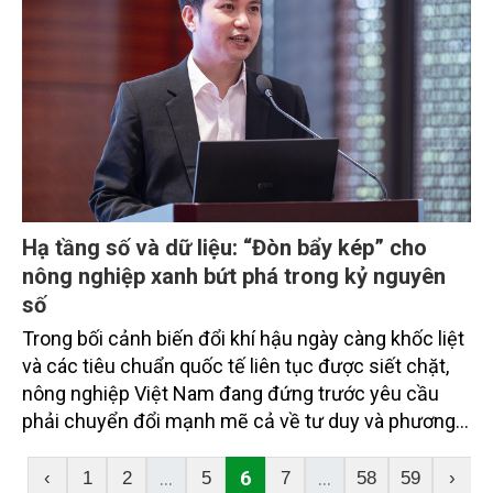
vững trong bối cảnh chuyển đổi số.
Hạ tầng số và dữ liệu: “Đòn bẩy kép” cho
nông nghiệp xanh bứt phá trong kỷ nguyên
số
Trong bối cảnh biến đổi khí hậu ngày càng khốc liệt
và các tiêu chuẩn quốc tế liên tục được siết chặt,
nông nghiệp Việt Nam đang đứng trước yêu cầu
phải chuyển đổi mạnh mẽ cả về tư duy và phương
thức phát triển. Tham luận của ông Vũ Ngọc Tuấn
tại hội thảo “Chuyển đổi số - xanh: Động lực phát
...
6
...
‹
1
2
5
7
58
59
›