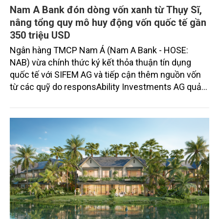
Nam A Bank đón dòng vốn xanh từ Thụy Sĩ,
nâng tổng quy mô huy động vốn quốc tế gần
350 triệu USD
Ngân hàng TMCP Nam Á (Nam A Bank - HOSE:
NAB) vừa chính thức ký kết thỏa thuận tín dụng
quốc tế với SIFEM AG và tiếp cận thêm nguồn vốn
từ các quỹ do responsAbility Investments AG quản
lý, nâng tổng quy mô dòng vốn mà ngân hàng này
thu hút thành công từ đầu năm đến nay lên gần 350
triệu USD.