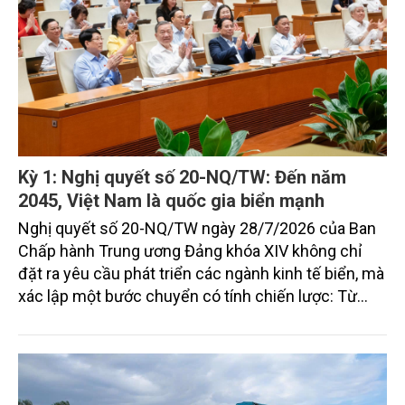
Kỳ 1: Nghị quyết số 20-NQ/TW: Đến năm
2045, Việt Nam là quốc gia biển mạnh
Nghị quyết số 20-NQ/TW ngày 28/7/2026 của Ban
Chấp hành Trung ương Đảng khóa XIV không chỉ
đặt ra yêu cầu phát triển các ngành kinh tế biển, mà
xác lập một bước chuyển có tính chiến lược: Từ
"khai thác biển" sang "quản trị biển hiện đại"; từ
"phát triển kinh tế ven biển" sang "xây dựng quốc
gia biển mạnh". Trong bước chuyển ấy, ngành Nông
nghiệp và Môi trường giữ vai trò đặc biệt quan trọng,