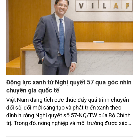
Động lực xanh từ Nghị quyết 57 qua góc nhìn
chuyên gia quốc tế
Việt Nam đang tích cực thúc đẩy quá trình chuyển
đổi số, đổi mới sáng tạo và phát triển xanh theo
định hướng Nghị quyết số 57-NQ/TW của Bộ Chính
trị. Trong đó, nông nghiệp và môi trường được xác
định là hai lĩnh vực trọng điểm chịu tác động sâu
sắc bởi các tiến bộ công nghệ và cam kết bền vững