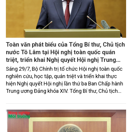
Toàn văn phát biểu của Tổng Bí thư, Chủ tịch
nước Tô Lâm tại Hội nghị toàn quốc quán
triệt, triển khai Nghị quyết Hội nghị Trung
ương 3, khóa XIV
Sáng 29/7, Bộ Chính trị tổ chức Hội nghị toàn quốc
nghiên cứu, học tập, quán triệt và triển khai thực
hiện Nghị quyết Hội nghị lần thứ ba Ban Chấp hành
Trung ương Đảng khóa XIV. Tổng Bí thư, Chủ tịch
nước Tô Lâm đã có bài phát biểu chỉ đạo quan
trọng. Tạp chí Nông nghiệp và Môi trường trân trọng
giới thiệu toàn văn bài phát biểu của đồng chí Tổng