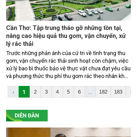
Cần Thơ: Tập trung tháo gỡ những tồn tại,
nâng cao hiệu quả thu gom, vận chuyển, xử
lý rác thải
Trước những phản ánh của cử tri về tình trạng thu
gom, vận chuyển rác thải sinh hoạt còn chậm, việc
xử lý bao bì thuốc bảo vệ thực vật chưa đạt yêu cầu
và phương thức thu phí thu gom rác theo nhân khẩu
hộ gia đình chưa hợp lý, ngành chức năng TP. Cần
Thơ đã giải đáp, chỉ rõ nguyên nhân, đồng thời đưa
‹
1
...
2
3
4
5
6
182
183
›
ra các giải pháp khắc phục, từng bước nâng cao
hiệu quả công tác quản lý chất thải, đáp ứng yêu
cầu bảo vệ môi trường.
DIỄN ĐÀN