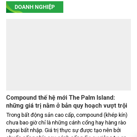
Chiến lược Toàn cầu, Cơ quan Quản lý Thực phẩm
và Dược phẩm Hoa Kỳ (FDA).
DOANH NGHIỆP
Compound thế hệ mới The Palm Island:
những giá trị nằm ở bản quy hoạch vượt trội
Trong bất động sản cao cấp, compound (khép kín)
chưa bao giờ chỉ là những cánh cổng hay hàng rào