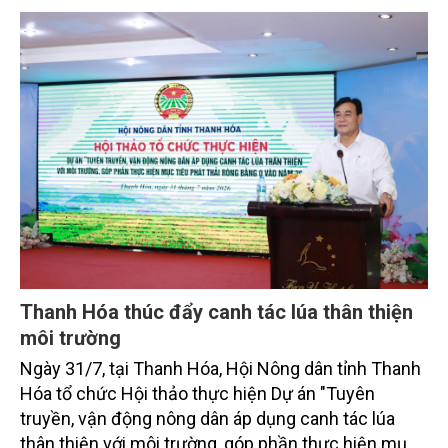
toàn cầu, đặc biệt là mục tiêu đưa phát thải ròng
bằng 0 (Net-Zero) vào năm 2050.
Thanh Hóa thúc đẩy canh tác lúa thân thiện
môi trường
Ngày 31/7, tại Thanh Hóa, Hội Nông dân tỉnh Thanh
Hóa tổ chức Hội thảo thực hiện Dự án "Tuyên
truyền, vận động nông dân áp dụng canh tác lúa
thân thiện với môi trường, góp phần thực hiện mục