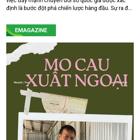
việc đẩy mạnh chuyển đổi số quốc gia được xác
định là bước đột phá chiến lược hàng đầu. Sự ra đời
của Nghị quyết số 57-NQ/TW đã trở thành động lực
mạnh mẽ, thúc đẩy quá trình cải cách toàn diện,
EMAGAZINE
minh bạch hóa chuỗi cung ứng và nâng cao hiệu
quả quản lý môi trường, đặc biệt trong hai lĩnh vực
then chốt là nông nghiệp và môi trường.