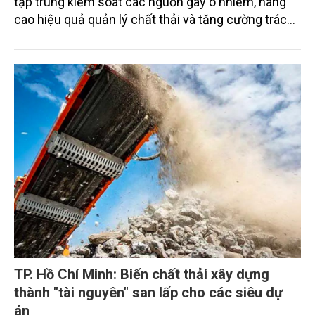
tập trung kiểm soát các nguồn gây ô nhiễm, nâng
cao hiệu quả quản lý chất thải và tăng cường trách
nhiệm của các tổ chức, cá nhân trong thực thi pháp
luật về môi trường tạo nền tảng cho mục tiêu phát
triển kinh tế - xã hội bền vững.
TP. Hồ Chí Minh: Biến chất thải xây dựng
thành "tài nguyên" san lấp cho các siêu dự
án