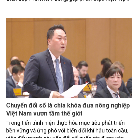
tiêu phát thải ròng bằng 0 vào năm 2050". Chương
trình thu hút sự tham gia của đông đảo đại biểu đến
từ các cơ quan quản lý nhà nước, đơn vị nghiên cứu,
doanh nghiệp, hợp tác xã và nông dân đang trực
tiếp triển khai mô hình sản xuất lúa phát thải thấp.
Chuyển đổi số là chìa khóa đưa nông nghiệp
Việt Nam vươn tầm thế giới
Trong tiến trình hiện thực hóa mục tiêu phát triển
bền vững và ứng phó với biến đổi khí hậu toàn cầu,