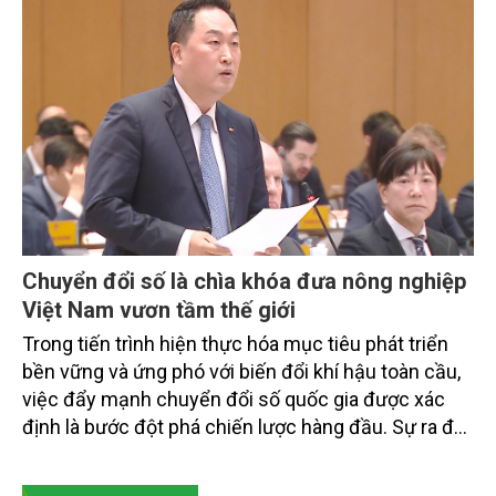
doanh nghiệp, hợp tác xã và nông dân đang trực
tiếp triển khai mô hình sản xuất lúa phát thải thấp.
Chuyển đổi số là chìa khóa đưa nông nghiệp
Việt Nam vươn tầm thế giới
Trong tiến trình hiện thực hóa mục tiêu phát triển
bền vững và ứng phó với biến đổi khí hậu toàn cầu,
việc đẩy mạnh chuyển đổi số quốc gia được xác
định là bước đột phá chiến lược hàng đầu. Sự ra đời
của Nghị quyết số 57-NQ/TW đã trở thành động lực
mạnh mẽ, thúc đẩy quá trình cải cách toàn diện,