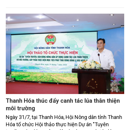
định là hai lĩnh vực trọng điểm chịu tác động sâu
sắc bởi các tiến bộ công nghệ và cam kết bền vững
toàn cầu, đặc biệt là mục tiêu đưa phát thải ròng
bằng 0 (Net-Zero) vào năm 2050.
Thanh Hóa thúc đẩy canh tác lúa thân thiện
môi trường
Ngày 31/7, tại Thanh Hóa, Hội Nông dân tỉnh Thanh
Hóa tổ chức Hội thảo thực hiện Dự án "Tuyên