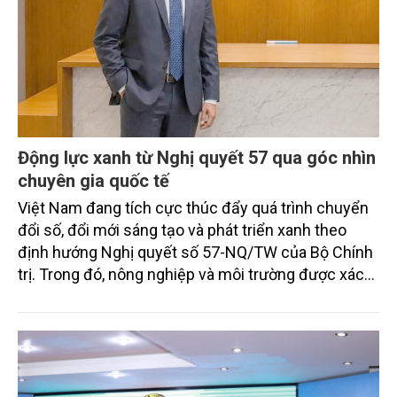
Động lực xanh từ Nghị quyết 57 qua góc nhìn
chuyên gia quốc tế
Việt Nam đang tích cực thúc đẩy quá trình chuyển
đổi số, đổi mới sáng tạo và phát triển xanh theo
định hướng Nghị quyết số 57-NQ/TW của Bộ Chính
trị. Trong đó, nông nghiệp và môi trường được xác
định là hai lĩnh vực trọng điểm chịu tác động sâu
sắc bởi các tiến bộ công nghệ và cam kết bền vững
toàn cầu, đặc biệt là mục tiêu đưa phát thải ròng
bằng 0 (Net-Zero) vào năm 2050.