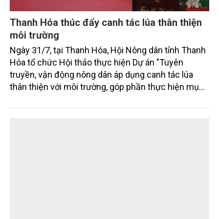
Thanh Hóa thúc đẩy canh tác lúa thân thiện
môi trường
Ngày 31/7, tại Thanh Hóa, Hội Nông dân tỉnh Thanh
Hóa tổ chức Hội thảo thực hiện Dự án "Tuyên
truyền, vận động nông dân áp dụng canh tác lúa
thân thiện với môi trường, góp phần thực hiện mục
tiêu phát thải ròng bằng 0 vào năm 2050". Chương
trình thu hút sự tham gia của đông đảo đại biểu đến
từ các cơ quan quản lý nhà nước, đơn vị nghiên cứu,