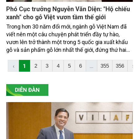
Phó Cục trưởng Nguyễn Văn Diện: "Hộ chiếu
xanh" cho gỗ Việt vươn tầm thế giới
Trong hơn 30 năm đổi mới, ngành gỗ Việt Nam đã
viết nên một câu chuyện phát triển đầy tự hào,
vươn lên trở thành một trong 5 quốc gia xuất khẩu
gỗ và sản phẩm gỗ lớn nhất thế giới, đứng thứ hai
châu Á và đứng đầu Đông Nam Á, với sản phẩm có
mặt trên 140 quốc gia và vùng lãnh thổ.
‹
1
...
2
3
4
5
6
355
356
›
DIỄN ĐÀN