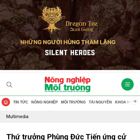
TIN TỨC
NÔNG NGHIỆP
MÔI TRƯỜNG
TÀI NGUYÊN
KHOA HỌC
Multimedia
Thứ trưởng Phùng Đức Tiến ứng cử