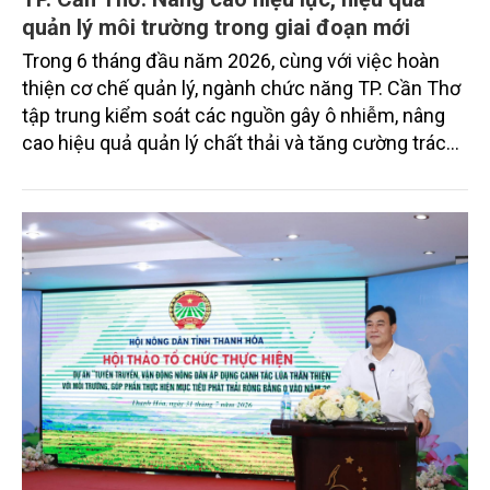
TP. Cần Thơ: Nâng cao hiệu lực, hiệu quả
quản lý môi trường trong giai đoạn mới
Trong 6 tháng đầu năm 2026, cùng với việc hoàn
thiện cơ chế quản lý, ngành chức năng TP. Cần Thơ
tập trung kiểm soát các nguồn gây ô nhiễm, nâng
cao hiệu quả quản lý chất thải và tăng cường trách
nhiệm của các tổ chức, cá nhân trong thực thi pháp
luật về môi trường tạo nền tảng cho mục tiêu phát
triển kinh tế - xã hội bền vững.