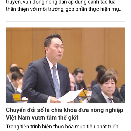
truyền, vận động nông dân áp dụng canh tác lúa
thân thiện với môi trường, góp phần thực hiện mục
tiêu phát thải ròng bằng 0 vào năm 2050". Chương
trình thu hút sự tham gia của đông đảo đại biểu đến
từ các cơ quan quản lý nhà nước, đơn vị nghiên cứu,
doanh nghiệp, hợp tác xã và nông dân đang trực
tiếp triển khai mô hình sản xuất lúa phát thải thấp.
Chuyển đổi số là chìa khóa đưa nông nghiệp
Việt Nam vươn tầm thế giới
Trong tiến trình hiện thực hóa mục tiêu phát triển