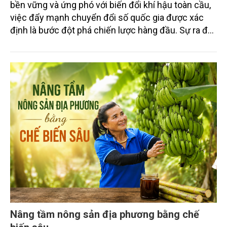
bền vững và ứng phó với biến đổi khí hậu toàn cầu,
việc đẩy mạnh chuyển đổi số quốc gia được xác
định là bước đột phá chiến lược hàng đầu. Sự ra đời
của Nghị quyết số 57-NQ/TW đã trở thành động lực
mạnh mẽ, thúc đẩy quá trình cải cách toàn diện,
minh bạch hóa chuỗi cung ứng và nâng cao hiệu
quả quản lý môi trường, đặc biệt trong hai lĩnh vực
then chốt là nông nghiệp và môi trường.
Nâng tầm nông sản địa phương bằng chế