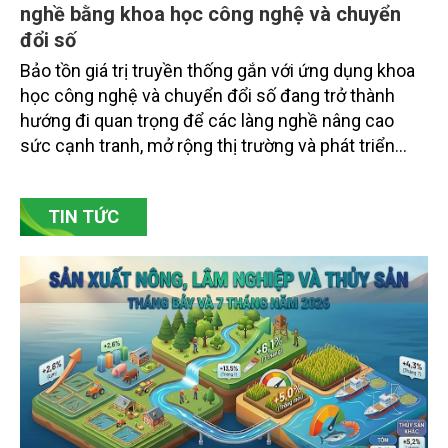
nghề bằng khoa học công nghệ và chuyển
đổi số
Bảo tồn giá trị truyền thống gắn với ứng dụng khoa
học công nghệ và chuyển đổi số đang trở thành
hướng đi quan trọng để các làng nghề nâng cao
sức cạnh tranh, mở rộng thị trường và phát triển
bền vững. Tại làng gốm Phù Lãng, xã Phù Lãng, tỉnh
Bắc Ninh, nhiều nghệ nhân và cơ sở sản xuất đã
TIN TỨC
chủ động đổi mới tư duy, đầu tư công nghệ, xây
dựng thương hiệu trên nền tảng giá trị truyền thống.