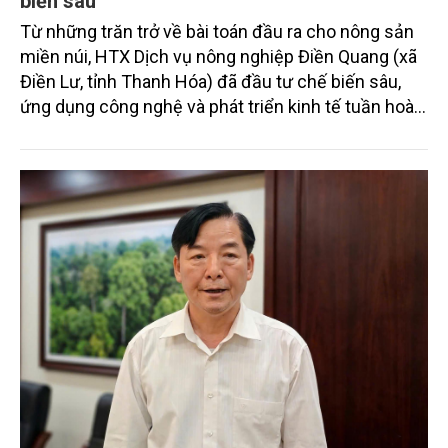
biến sâu
Từ những trăn trở về bài toán đầu ra cho nông sản
miền núi, HTX Dịch vụ nông nghiệp Điền Quang (xã
Điền Lư, tỉnh Thanh Hóa) đã đầu tư chế biến sâu,
ứng dụng công nghệ và phát triển kinh tế tuần hoàn.
Cách làm này không chỉ giúp gia tăng giá trị cho các
sản phẩm nông nghiệp địa phương mà còn tạo việc
làm, nâng cao thu nhập cho người dân và hình thành
chuỗi sản xuất bền vững.