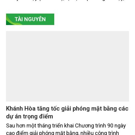
đoàn Mavin) vừa chính thức đưa vào vận hành hệ
thống điện năng lượng mặt trời tại Nhà máy Dược
Thú y Cai Lậy (Mekovet), tọa lạc ở phường Cai Lậy,
tỉnh Đồng Tháp.
TÀI NGUYÊN