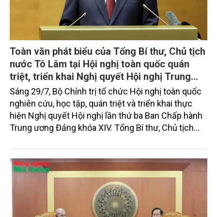
Toàn văn phát biểu của Tổng Bí thư, Chủ tịch
nước Tô Lâm tại Hội nghị toàn quốc quán
triệt, triển khai Nghị quyết Hội nghị Trung
ương 3, khóa XIV
Sáng 29/7, Bộ Chính trị tổ chức Hội nghị toàn quốc
nghiên cứu, học tập, quán triệt và triển khai thực
hiện Nghị quyết Hội nghị lần thứ ba Ban Chấp hành
Trung ương Đảng khóa XIV. Tổng Bí thư, Chủ tịch
nước Tô Lâm đã có bài phát biểu chỉ đạo quan
trọng. Tạp chí Nông nghiệp và Môi trường trân trọng
giới thiệu toàn văn bài phát biểu của đồng chí Tổng
Bí thư, Chủ tịch nước.