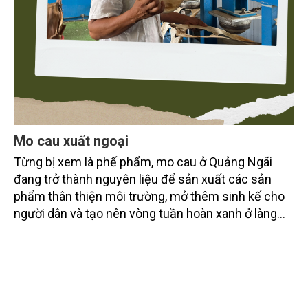
Mo cau xuất ngoại
Từng bị xem là phế phẩm, mo cau ở Quảng Ngãi
đang trở thành nguyên liệu để sản xuất các sản
phẩm thân thiện môi trường, mở thêm sinh kế cho
người dân và tạo nên vòng tuần hoàn xanh ở làng
quê. Trải qua chặng đường dài (từ 2020 đến nay),
chén, dĩa... từ mo cau đã được thị trường trong nước
và quốc tế đón nhận.