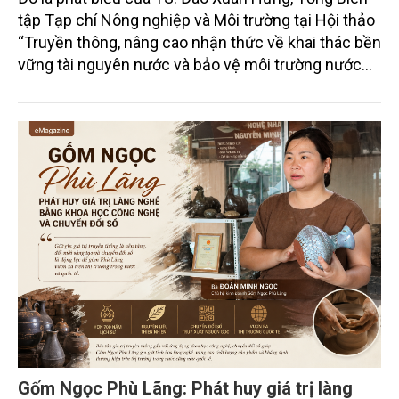
tập Tạp chí Nông nghiệp và Môi trường tại Hội thảo
“Truyền thông, nâng cao nhận thức về khai thác bền
vững tài nguyên nước và bảo vệ môi trường nước
xuyên biên giới” do Tạp chí Nông nghiệp và Môi
trường phối hợp với Sở Nông nghiệp và Môi trường
tỉnh Lai Châu tổ chức ngày 10/7/2026. Hội thảo thu
hút sự tham gia của hơn 100 đại biểu là lãnh đạo
các đơn vị thuộc Bộ Nông nghiệp và Môi trường,
chuyên gia, nhà khoa học, Sở Nông nghiệp và Môi
trường tỉnh Lai Châu và đại diện các cơ quan đơn vị
doanh nghiệp ở các tỉnh miền núi phía Bắc.
Gốm Ngọc Phù Lãng: Phát huy giá trị làng