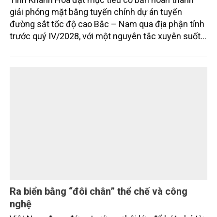
Khánh Hòa: Giải phóng mặt bằng đường sắt
tốc độ cao gắn với bài toán đất rừng, đất lúa
và sinh kế người dân
Tỉnh Khánh Hòa đặt mục tiêu cơ bản hoàn thành
giải phóng mặt bằng tuyến chính dự án tuyến
đường sắt tốc độ cao Bắc – Nam qua địa phận tỉnh
trước quý IV/2028, với một nguyên tắc xuyên suốt:
người dân phải có nơi ở mới trước khi bị thu hồi đất.