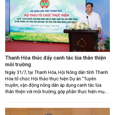
Thanh Hóa thúc đẩy canh tác lúa thân thiện
môi trường
Ngày 31/7, tại Thanh Hóa, Hội Nông dân tỉnh Thanh
Hóa tổ chức Hội thảo thực hiện Dự án "Tuyên
truyền, vận động nông dân áp dụng canh tác lúa
thân thiện với môi trường, góp phần thực hiện mục
tiêu phát thải ròng bằng 0 vào năm 2050". Chương
trình thu hút sự tham gia của đông đảo đại biểu đến
từ các cơ quan quản lý nhà nước, đơn vị nghiên cứu,