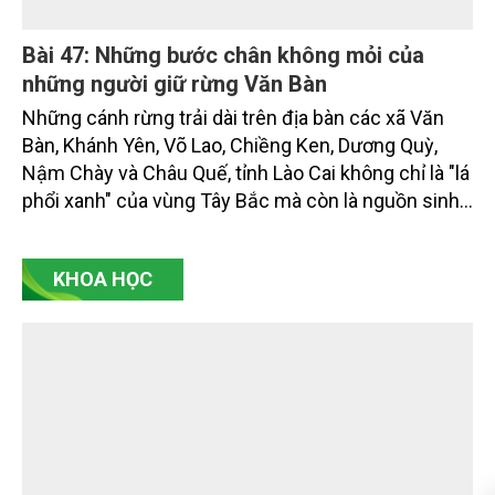
doanh nghiệp, hợp tác xã và nông dân đang trực
tiếp triển khai mô hình sản xuất lúa phát thải thấp.
Bài 47: Những bước chân không mỏi của
những người giữ rừng Văn Bàn
Những cánh rừng trải dài trên địa bàn các xã Văn
Bàn, Khánh Yên, Võ Lao, Chiềng Ken, Dương Quỳ,
Nậm Chày và Châu Quế, tỉnh Lào Cai không chỉ là "lá
phổi xanh" của vùng Tây Bắc mà còn là nguồn sinh
kế của hàng chục nghìn người dân.