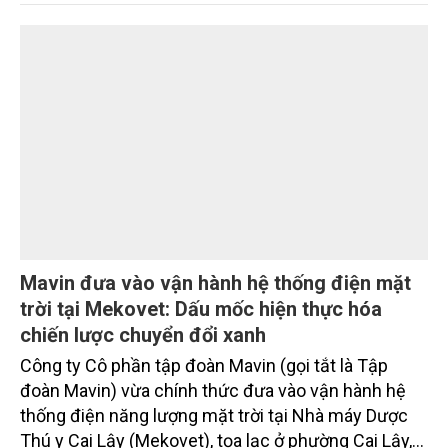
SeABank tiếp tục duy trì hoạt động hiệu quả, mở
rộng tín dụng, củng cố nguồn vốn và đảm bảo các
chỉ tiêu an toàn.
Mavin đưa vào vận hành hệ thống điện mặt
trời tại Mekovet: Dấu mốc hiện thực hóa
chiến lược chuyển đổi xanh
Công ty Cô phần tập đoàn Mavin (gọi tắt là Tập