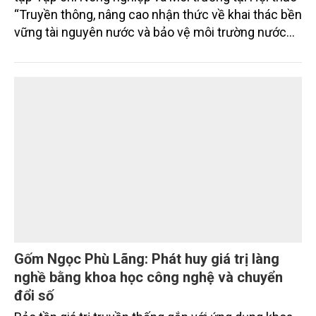
“Truyền thông, nâng cao nhận thức về khai thác bền
vững tài nguyên nước và bảo vệ môi trường nước
xuyên biên giới” do Tạp chí Nông nghiệp và Môi
trường phối hợp với Sở Nông nghiệp và Môi trường
tỉnh Lai Châu tổ chức ngày 10/7/2026. Hội thảo thu
hút sự tham gia của hơn 100 đại biểu là lãnh đạo
các đơn vị thuộc Bộ Nông nghiệp và Môi trường,
chuyên gia, nhà khoa học, Sở Nông nghiệp và Môi
trường tỉnh Lai Châu và đại diện các cơ quan đơn vị
doanh nghiệp ở các tỉnh miền núi phía Bắc.
Gốm Ngọc Phù Lãng: Phát huy giá trị làng
nghề bằng khoa học công nghệ và chuyển
đổi số