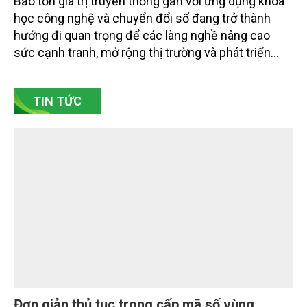
Bảo tồn giá trị truyền thống gắn với ứng dụng khoa
học công nghệ và chuyển đổi số đang trở thành
hướng đi quan trọng để các làng nghề nâng cao
sức cạnh tranh, mở rộng thị trường và phát triển
bền vững. Tại làng gốm Phù Lãng, xã Phù Lãng, tỉnh
Bắc Ninh, nhiều nghệ nhân và cơ sở sản xuất đã
TIN TỨC
chủ động đổi mới tư duy, đầu tư công nghệ, xây
dựng thương hiệu trên nền tảng giá trị truyền thống.
Đơn giản thủ tục trong cấp mã số vùng