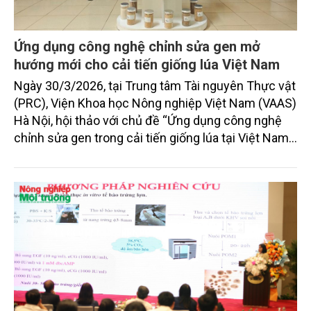
Ứng dụng công nghệ chỉnh sửa gen mở
hướng mới cho cải tiến giống lúa Việt Nam
Ngày 30/3/2026, tại Trung tâm Tài nguyên Thực vật
(PRC), Viện Khoa học Nông nghiệp Việt Nam (VAAS)
Hà Nội, hội thảo với chủ đề “Ứng dụng công nghệ
chỉnh sửa gen trong cải tiến giống lúa tại Việt Nam”
đã diễn ra với sự tham gia của đông đảo nhà khoa
học, chuyên gia, đại diện cơ quan quản lý, các viện
nghiên cứu, trường đại học trong nước và quốc tế.
Hội thảo do Trung tâm Tài nguyên Thực vật chủ trì,
phối hợp với các đối tác quốc tế, trong đó Đại học
Queensland (Úc) là đối tác chính.