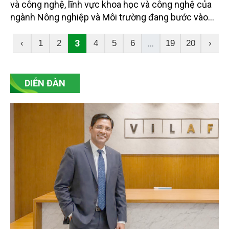
và công nghệ, lĩnh vực khoa học và công nghệ của
ngành Nông nghiệp và Môi trường đang bước vào
giai đoạn tổ chức thực thi mạnh mẽ hơn, hướng tới
nâng cao hiệu quả ứng dụng và gắn chặt với thực
3
...
‹
1
2
4
5
6
19
20
›
tiễn sản xuất, quản lý. Trao đổi với phóng viên Tạp
chí Nông nghiệp và Môi trường, Vụ trưởng Vụ Khoa
học và Công nghệ Nguyễn Văn Long (Bộ Nông
DIỄN ĐÀN
nghiệp và Môi trường) chia sẻ những kết quả nổi
bật thời gian qua, đồng thời nhấn mạnh các định
hướng điều hành nhằm thúc đẩy khoa học, công
nghệ và đổi mới sáng tạo trở thành động lực cho
phát triển nhanh, xanh và bền vững của ngành trong
giai đoạn tới.