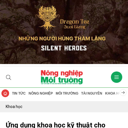
TIN TỨC
NÔNG NGHIỆP
MÔI TRƯỜNG
TÀI NGUYÊN
KHOA HỌC
Khoa học
Ứng dụng khoa học kỹ thuật cho