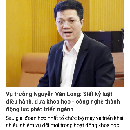
then chốt của khoa học công nghệ (KHCN) thông
qua việc ứng dụng giống mới và kỹ thuật tiên tiến,
giúp nâng cao năng suất, chất lượng cũng như đảm
bảo an toàn dịch bệnh.
Vụ trưởng Nguyễn Văn Long: Siết kỷ luật
điều hành, đưa khoa học - công nghệ thành
động lực phát triển ngành
Sau giai đoạn hợp nhất tổ chức bộ máy và triển khai
nhiều nhiệm vụ đổi mới trong hoạt động khoa học