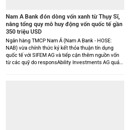
Nam A Bank đón dòng vốn xanh từ Thụy Sĩ,
nâng tổng quy mô huy động vốn quốc tế gần
350 triệu USD
Ngân hàng TMCP Nam Á (Nam A Bank - HOSE:
NAB) vừa chính thức ký kết thỏa thuận tín dụng
quốc tế với SIFEM AG và tiếp cận thêm nguồn vốn
từ các quỹ do responsAbility Investments AG quản
lý, nâng tổng quy mô dòng vốn mà ngân hàng này
thu hút thành công từ đầu năm đến nay lên gần 350
triệu USD.