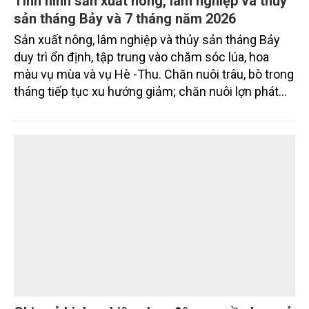
Tình hình sản xuất nông, lâm nghiệp và thủy
sản tháng Bảy và 7 tháng năm 2026
Sản xuất nông, lâm nghiệp và thủy sản tháng Bảy
duy trì ổn định, tập trung vào chăm sóc lúa, hoa
màu vụ mùa và vụ Hè -Thu. Chăn nuôi trâu, bò trong
tháng tiếp tục xu hướng giảm; chăn nuôi lợn phát
triển ổn định; chăn nuôi gia cầm duy trì đà tăng
trưởng khá. Diện tích rừng trồng mới và sản lượng
thủy sản đều tăng nhẹ.