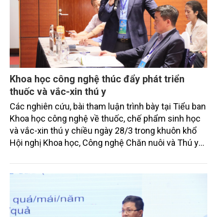
Khoa học công nghệ thúc đẩy phát triển
thuốc và vắc-xin thú y
Các nghiên cứu, bài tham luận trình bày tại Tiểu ban
Khoa học công nghệ về thuốc, chế phẩm sinh học
và vắc-xin thú y chiều ngày 28/3 trong khuôn khổ
Hội nghị Khoa học, Công nghệ Chăn nuôi và Thú y
toàn quốc lần thứ nhất do Bộ Nông nghiệp và Môi
trường tổ chức tại Hà Nội, đã khái quát xu hướng đổi
mới công nghệ, góp phần tăng hiệu quả phòng
bệnh, bảo đảm an toàn sinh học và hướng tới phát
triển bền vững ngành chăn nuôi.