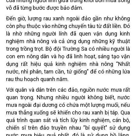
của những người lính giữa trùng khơi bốn mùa sóng
vỗ đã từng bước được bảo đảm.
Đến giờ, lượng rau xanh ngoài đảo gần như không
còn phụ thuộc vào những chuyến tàu từ đất liền. Đó
là nhờ những người lính đã quen vận dụng kinh
nghiệm nhà nông và cả ứng dụng những kỹ thuật
trong trồng trọt. Bộ đội Trường Sa có nhiều người là
con em nông dân và họ đã linh hoạt, sáng tạo vận
dụng rất hiệu quả kinh nghiệm nhà nông “Nhất
nước, nhì phân, tam cần, tứ giống” để có những lứa
rau thu hoạch quanh năm.
Với quân và dân trên các đảo, nguồn nước mưa rất
quan trọng. Nhưng nhiều người không biết, nước
mưa ngoài đại dương có chứa một lượng muối, nếu
mưa thẳng xuống sẽ khiến cho rau xanh bị táp. Qua
quá trình quan sát và tích lũy kinh nghiệm, cán bộ,
chiến sĩ trên đảo truyền nhau “bí quyết” sử dụng
nước mưa hiệu quả nhất, đó là sử dụng hồ lắng.