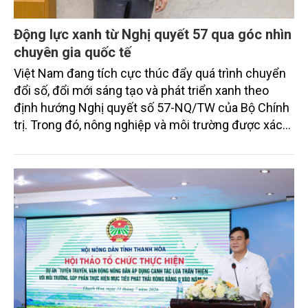
Động lực xanh từ Nghị quyết 57 qua góc nhìn
chuyên gia quốc tế
Việt Nam đang tích cực thúc đẩy quá trình chuyển
đổi số, đổi mới sáng tạo và phát triển xanh theo
định hướng Nghị quyết số 57-NQ/TW của Bộ Chính
trị. Trong đó, nông nghiệp và môi trường được xác
định là hai lĩnh vực trọng điểm chịu tác động sâu
sắc bởi các tiến bộ công nghệ và cam kết bền vững
toàn cầu, đặc biệt là mục tiêu đưa phát thải ròng
bằng 0 (Net-Zero) vào năm 2050.