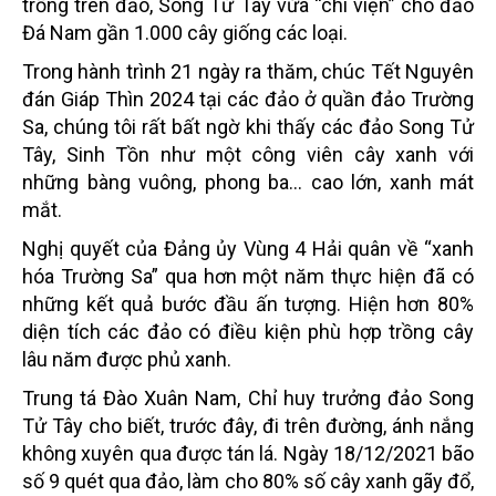
trồng trên đảo, Song Tử Tây vừa “chi viện” cho đảo
Đá Nam gần 1.000 cây giống các loại.
Trong hành trình 21 ngày ra thăm, chúc Tết Nguyên
đán Giáp Thìn 2024 tại các đảo ở quần đảo Trường
Sa, chúng tôi rất bất ngờ khi thấy các đảo Song Tử
Tây, Sinh Tồn như một công viên cây xanh với
những bàng vuông, phong ba... cao lớn, xanh mát
mắt.
Nghị quyết của Đảng ủy Vùng 4 Hải quân về “xanh
hóa Trường Sa” qua hơn một năm thực hiện đã có
những kết quả bước đầu ấn tượng. Hiện hơn 80%
diện tích các đảo có điều kiện phù hợp trồng cây
lâu năm được phủ xanh.
Trung tá Đào Xuân Nam, Chỉ huy trưởng đảo Song
Tử Tây cho biết, trước đây, đi trên đường, ánh nắng
không xuyên qua được tán lá. Ngày 18/12/2021 bão
số 9 quét qua đảo, làm cho 80% số cây xanh gãy đổ,