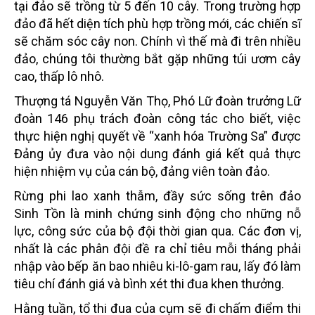
tại đảo sẽ trồng từ 5 đến 10 cây. Trong trường hợp
đảo đã hết diện tích phù hợp trồng mới, các chiến sĩ
sẽ chăm sóc cây non. Chính vì thế mà đi trên nhiều
đảo, chúng tôi thường bắt gặp những túi ươm cây
cao, thấp lô nhô.
Thượng tá Nguyễn Văn Thọ, Phó Lữ đoàn trưởng Lữ
đoàn 146 phụ trách đoàn công tác cho biết, việc
thực hiện nghị quyết về “xanh hóa Trường Sa” được
Đảng ủy đưa vào nội dung đánh giá kết quả thực
hiện nhiệm vụ của cán bộ, đảng viên toàn đảo.
Rừng phi lao xanh thẫm, đầy sức sống trên đảo
Sinh Tồn là minh chứng sinh động cho những nỗ
lực, công sức của bộ đội thời gian qua. Các đơn vị,
nhất là các phân đội đề ra chỉ tiêu mỗi tháng phải
nhập vào bếp ăn bao nhiêu ki-lô-gam rau, lấy đó làm
tiêu chí đánh giá và bình xét thi đua khen thưởng.
Hằng tuần, tổ thi đua của cụm sẽ đi chấm điểm thi