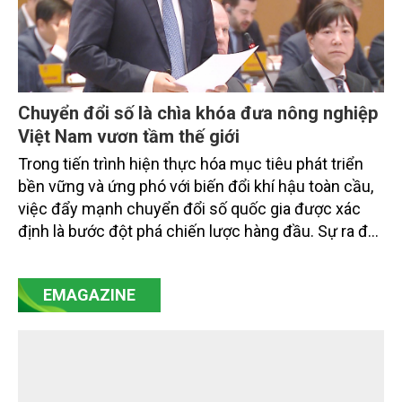
Chuyển đổi số là chìa khóa đưa nông nghiệp
Việt Nam vươn tầm thế giới
Trong tiến trình hiện thực hóa mục tiêu phát triển
bền vững và ứng phó với biến đổi khí hậu toàn cầu,
việc đẩy mạnh chuyển đổi số quốc gia được xác
định là bước đột phá chiến lược hàng đầu. Sự ra đời
của Nghị quyết số 57-NQ/TW đã trở thành động lực
mạnh mẽ, thúc đẩy quá trình cải cách toàn diện,
EMAGAZINE
minh bạch hóa chuỗi cung ứng và nâng cao hiệu
quả quản lý môi trường, đặc biệt trong hai lĩnh vực
then chốt là nông nghiệp và môi trường.