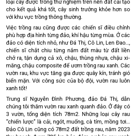
loại cây được trồng thử nghiệm trên nền đất cải tạo
cho kết quả khá tốt, cây sinh trưởng khỏe hơn so
với khu vực trồng thông thường.
Việc trồng rau cũng được các chiến sĩ điều chỉnh
phù hợp địa hình từng đảo, khí hậu từng mùa. Ở các
đảo có diện tích nhỏ, như Đá Thị, Cô Lin, Len Đao...,
chiến sĩ chắt chiu từng nắm đất màu từ đất liền
chở ra, tận dụng cả xô, chậu, thùng nhựa, chậu xi-
măng, chậu composite để ươm trồng rau xanh. Các
vườn rau, khu vực tăng gia được quây kín, tránh gió
biển mặn. Với công sức của bộ đội, vườn rau luôn
xanh tốt!
Trung sĩ Nguyễn Đình Phương, đảo Đá Thị, dẫn
chúng tôi thăm vườn rau xanh quanh đảo. Ở đây có
3 vườn, tổng diện tích 78m2. Những loại cây rau
“chiến lược” là cải, ngót, muống, cà tím, mồng tơi...
Đảo Cô Lin cũng có 78m2 đất trồng rau, năm 2023