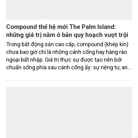
Compound thế hệ mới The Palm Island:
những giá trị nằm ở bản quy hoạch vượt trội
Trong bất động sản cao cấp, compound (khép kín)
chưa bao giờ chỉ là những cánh cổng hay hàng rào
ngoại bất nhập. Giá trị thực sự được tạo nên bởi
chuẩn sống phía sau cánh cổng ấy: sự riêng tư, an
ninh, cộng đồng cư dân tinh hoa và hệ tiện ích, dịch
vụ được thiết kế dành riêng cho họ.