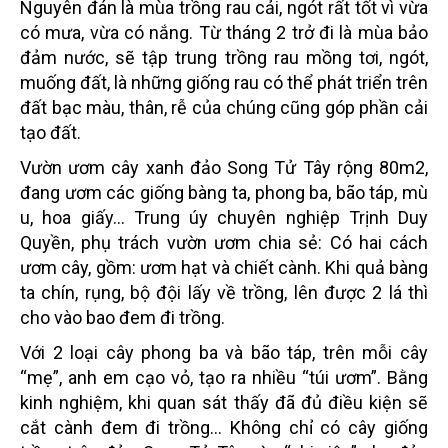
Nguyên đán là mùa trồng rau cải, ngót rất tốt vì vừa
có mưa, vừa có nắng. Từ tháng 2 trở đi là mùa bảo
đảm nước, sẽ tập trung trồng rau mồng tơi, ngót,
muống đất, là những giống rau có thể phát triển trên
đất bạc màu, thân, rễ của chúng cũng góp phần cải
tạo đất.
Vườn ươm
cây xanh
đảo Song Tử Tây rộng 80m2,
đang ươm các giống bàng ta, phong ba, bão táp, mù
u, hoa giấy... Trung úy chuyên nghiệp Trịnh Duy
Quyền, phụ trách vườn ươm chia sẻ: Có hai cách
ươm cây, gồm: ươm hạt và chiết cành. Khi quả bàng
ta chín, rụng, bộ đội lấy về trồng, lên được 2 lá thì
cho vào bao đem đi trồng.
Với 2 loại cây phong ba và bão táp, trên mỗi cây
“mẹ”, anh em cạo vỏ, tạo ra nhiều “túi ươm”. Bằng
kinh nghiệm, khi quan sát thấy đã đủ điều kiện sẽ
cắt cành đem đi trồng... Không chỉ có cây giống