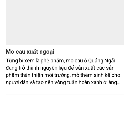
Mo cau xuất ngoại
Từng bị xem là phế phẩm, mo cau ở Quảng Ngãi
đang trở thành nguyên liệu để sản xuất các sản
phẩm thân thiện môi trường, mở thêm sinh kế cho
người dân và tạo nên vòng tuần hoàn xanh ở làng
quê. Trải qua chặng đường dài (từ 2020 đến nay),
chén, dĩa... từ mo cau đã được thị trường trong nước
và quốc tế đón nhận.