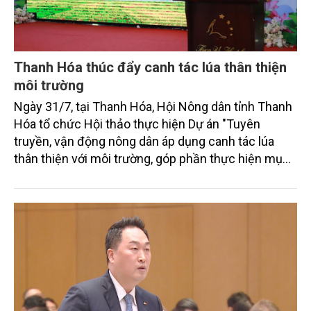
Thanh Hóa thúc đẩy canh tác lúa thân thiện
môi trường
Ngày 31/7, tại Thanh Hóa, Hội Nông dân tỉnh Thanh
Hóa tổ chức Hội thảo thực hiện Dự án "Tuyên
truyền, vận động nông dân áp dụng canh tác lúa
thân thiện với môi trường, góp phần thực hiện mục
tiêu phát thải ròng bằng 0 vào năm 2050". Chương
trình thu hút sự tham gia của đông đảo đại biểu đến
từ các cơ quan quản lý nhà nước, đơn vị nghiên cứu,
doanh nghiệp, hợp tác xã và nông dân đang trực
tiếp triển khai mô hình sản xuất lúa phát thải thấp.