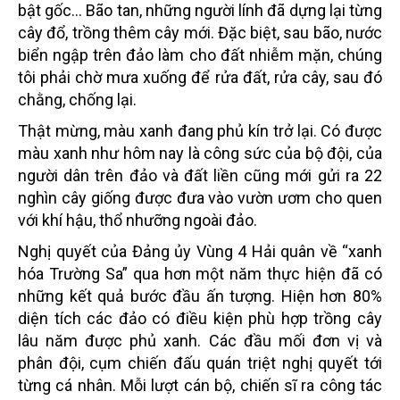
bật gốc... Bão tan, những người lính đã dựng lại từng
cây đổ, trồng thêm cây mới. Đặc biệt, sau bão, nước
biển ngập trên đảo làm cho đất nhiễm mặn, chúng
tôi phải chờ mưa xuống để rửa đất, rửa cây, sau đó
chằng, chống lại.
Thật mừng, màu xanh đang phủ kín trở lại. Có được
màu xanh như hôm nay là công sức của bộ đội, của
người dân trên đảo và đất liền cũng mới gửi ra 22
nghìn cây giống được đưa vào vườn ươm cho quen
với khí hậu, thổ nhưỡng ngoài đảo.
Nghị quyết của Đảng ủy Vùng 4 Hải quân về “xanh
hóa Trường Sa” qua hơn một năm thực hiện đã có
những kết quả bước đầu ấn tượng. Hiện hơn 80%
diện tích các đảo có điều kiện phù hợp trồng cây
lâu năm được phủ xanh. Các đầu mối đơn vị và
phân đội, cụm chiến đấu quán triệt nghị quyết tới
từng cá nhân. Mỗi lượt cán bộ, chiến sĩ ra công tác