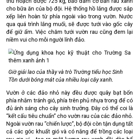
thu hoạch được 725 kg, bảo đảm cơ bản rau xanh
cho bữa ăn của bộ đội. Hệ thống hồ lắng được sắp
xếp liên hoàn từ phía ngoài vào trong vườn. Nước
qua quá trình lắng muối, sẽ được tưới vào gốc cây
để giữ ẩm. Việc chăm tưới vườn rau cũng đem lại
niềm vui cho mỗi người lính đảo.
Giờ giải lao của thầy và trò Trường tiểu học Sinh
Tồn dưới bóng mát của nhiều loại cây xanh.
Vườn ở các đảo nhỏ này đều được quây bạt bốn
phía nhằm tránh gió, phía trên phủ nhựa trong để có
đủ ánh sáng cho cây sinh trưởng. Đây có thể coi là
“kết cấu tiêu chuẩn” cho vườn rau của các đảo nhỏ.
Ngoài vườn rau “chiến lược”, bộ đội còn tận dụng tất
cả các góc khuất gió và có nắng để trồng các loại