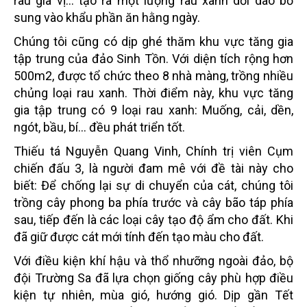
rau gia vị... tạo ra một lượng rau xanh dồi dào bổ
sung vào khẩu phần ăn hằng ngày.
Chúng tôi cũng có dịp ghé thăm khu vực tăng gia
tập trung của đảo Sinh Tồn. Với diện tích rộng hơn
500m2, được tổ chức theo 8 nhà màng, trồng nhiều
chủng loại rau xanh. Thời điểm này, khu vực tăng
gia tập trung có 9 loại rau xanh: Muống, cải, dền,
ngót, bầu, bí... đều phát triển tốt.
Thiếu tá Nguyễn Quang Vinh, Chính trị viên Cụm
chiến đấu 3, là người đam mê với đề tài này cho
biết: Để chống lại sự di chuyển của cát, chúng tôi
trồng cây phong ba phía trước và cây bão táp phía
sau, tiếp đến là các loại cây tạo độ ẩm cho đất. Khi
đã giữ được cát mới tính đến tạo màu cho đất.
Với điều kiện khí hậu và thổ nhưỡng ngoài đảo, bộ
đội Trường Sa đã lựa chọn giống cây phù hợp điều
kiện tự nhiên, mùa gió, hướng gió. Dịp gần Tết