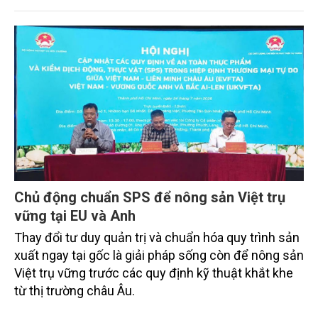
tăng cường phối hợp giữa các đối tác và huy động
nguồn lực cho giai đoạn 2026-2030. Đây là nội dung
trọng tâm được thảo luận tại Hội thảo "Chuyển đổi
hệ thống lương thực thực phẩm ở Việt Nam trong
tiến trình toàn cầu: Hài hòa các ưu tiên, thúc đẩy
hợp tác và triển khai thực hiện", diễn ra trong 02
ngày 28-29/7 tại Hà Nội.
Chủ động chuẩn SPS để nông sản Việt trụ
vững tại EU và Anh
Thay đổi tư duy quản trị và chuẩn hóa quy trình sản
xuất ngay tại gốc là giải pháp sống còn để nông sản
Việt trụ vững trước các quy định kỹ thuật khắt khe
từ thị trường châu Âu.