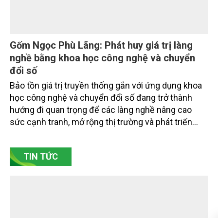
xuyên biên giới” do Tạp chí Nông nghiệp và Môi
trường phối hợp với Sở Nông nghiệp và Môi trường
tỉnh Lai Châu tổ chức ngày 10/7/2026. Hội thảo thu
hút sự tham gia của hơn 100 đại biểu là lãnh đạo
các đơn vị thuộc Bộ Nông nghiệp và Môi trường,
chuyên gia, nhà khoa học, Sở Nông nghiệp và Môi
trường tỉnh Lai Châu và đại diện các cơ quan đơn vị
doanh nghiệp ở các tỉnh miền núi phía Bắc.
Gốm Ngọc Phù Lãng: Phát huy giá trị làng
nghề bằng khoa học công nghệ và chuyển
đổi số
Bảo tồn giá trị truyền thống gắn với ứng dụng khoa
học công nghệ và chuyển đổi số đang trở thành
hướng đi quan trọng để các làng nghề nâng cao