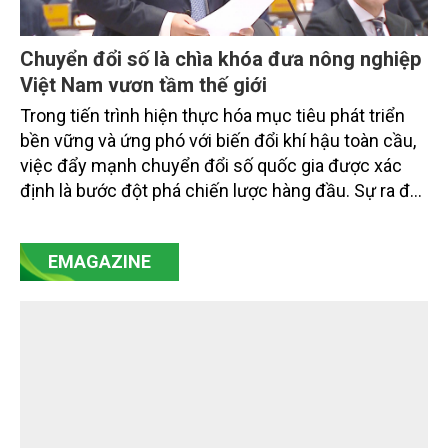
Chuyển đổi số là chìa khóa đưa nông nghiệp
Việt Nam vươn tầm thế giới
Trong tiến trình hiện thực hóa mục tiêu phát triển
bền vững và ứng phó với biến đổi khí hậu toàn cầu,
việc đẩy mạnh chuyển đổi số quốc gia được xác
định là bước đột phá chiến lược hàng đầu. Sự ra đời
của Nghị quyết số 57-NQ/TW đã trở thành động lực
mạnh mẽ, thúc đẩy quá trình cải cách toàn diện,
EMAGAZINE
minh bạch hóa chuỗi cung ứng và nâng cao hiệu
quả quản lý môi trường, đặc biệt trong hai lĩnh vực
then chốt là nông nghiệp và môi trường.