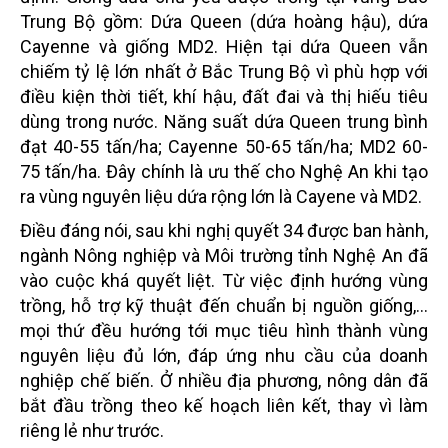
Trung Bộ gồm: Dứa Queen (dứa hoàng hậu), dứa
Cayenne và giống MD2. Hiện tại dứa Queen vẫn
chiếm tỷ lệ lớn nhất ở Bắc Trung Bộ vì phù hợp với
điều kiện thời tiết, khí hậu, đất đai và thị hiếu tiêu
dùng trong nước. Năng suất dứa Queen trung bình
đạt 40-55 tấn/ha; Cayenne 50-65 tấn/ha; MD2 60-
75 tấn/ha. Đây chính là ưu thế cho Nghệ An khi tạo
ra vùng nguyên liệu dứa rộng lớn là Cayene và MD2.
Điều đáng nói, sau khi nghị quyết 34 được ban hành,
ngành Nông nghiệp và Môi trường tỉnh Nghệ An đã
vào cuộc khá quyết liệt. Từ việc định hướng vùng
trồng, hỗ trợ kỹ thuật đến chuẩn bị nguồn giống,…
mọi thứ đều hướng tới mục tiêu hình thành vùng
nguyên liệu đủ lớn, đáp ứng nhu cầu của doanh
nghiệp chế biến. Ở nhiều địa phương, nông dân đã
bắt đầu trồng theo kế hoạch liên kết, thay vì làm
riêng lẻ như trước.