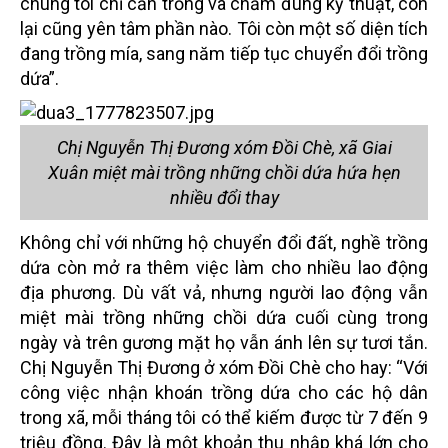
chúng tôi chỉ cần trồng và chăm đúng kỹ thuật, còn
lại cũng yên tâm phần nào. Tôi còn một số diện tích
đang trồng mía, sang năm tiếp tục chuyển đổi trồng
dứa”.
Chị Nguyễn Thị Đương xóm Đồi Chè, xã Giai
Xuân miệt mài trồng những chồi dứa hứa hẹn
nhiều đổi thay
Không chỉ với những hộ chuyển đổi đất, nghề trồng
dứa còn mở ra thêm việc làm cho nhiều lao động
địa phương. Dù vất vả, nhưng người lao động vẫn
miệt mài trồng những chồi dứa cuối cùng trong
ngày và trên gương mặt họ vẫn ánh lên sự tươi tắn.
Chị Nguyễn Thị Đương ở xóm Đồi Chè cho hay: “Với
công việc nhận khoán trồng dứa cho các hộ dân
trong xã, mỗi tháng tôi có thể kiếm được từ 7 đến 9
triệu đồng. Đây là một khoản thu nhập khá lớn cho