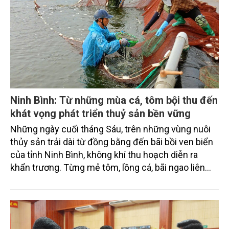
Ninh Bình: Từ những mùa cá, tôm bội thu đến
khát vọng phát triển thuỷ sản bền vững
Những ngày cuối tháng Sáu, trên những vùng nuôi
thủy sản trải dài từ đồng bằng đến bãi bồi ven biển
của tỉnh Ninh Bình, không khí thu hoạch diễn ra
khẩn trương. Từng mẻ tôm, lồng cá, bãi ngao liên
tiếp cho sản lượng cao; ngoài khơi, những chuyến
tàu nối nhau cập bến mang theo niềm vui được
mùa.