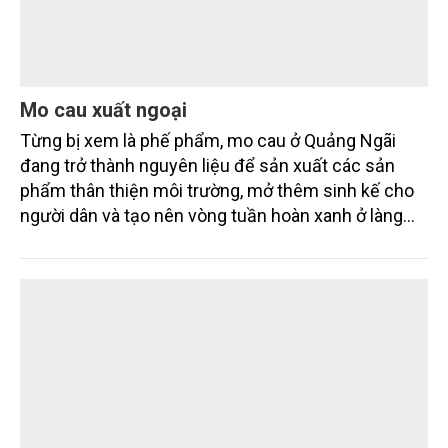
Mo cau xuất ngoại
Từng bị xem là phế phẩm, mo cau ở Quảng Ngãi
đang trở thành nguyên liệu để sản xuất các sản
phẩm thân thiện môi trường, mở thêm sinh kế cho
người dân và tạo nên vòng tuần hoàn xanh ở làng
quê. Trải qua chặng đường dài (từ 2020 đến nay),
chén, dĩa... từ mo cau đã được thị trường trong nước
và quốc tế đón nhận.