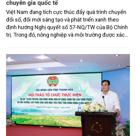
chuyên gia quốc tế
Việt Nam đang tích cực thúc đẩy quá trình chuyển
đổi số, đổi mới sáng tạo và phát triển xanh theo
định hướng Nghị quyết số 57-NQ/TW của Bộ Chính
trị. Trong đó, nông nghiệp và môi trường được xác
định là hai lĩnh vực trọng điểm chịu tác động sâu
sắc bởi các tiến bộ công nghệ và cam kết bền vững
toàn cầu, đặc biệt là mục tiêu đưa phát thải ròng
bằng 0 (Net-Zero) vào năm 2050.