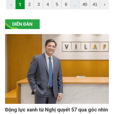
việc kiểm soát chặt chẽ quy trình canh tác đến mở
‹
1
...
2
3
4
5
6
40
41
›
rộng liên kết tiêu thụ, HTX đang từng bước nâng
cao giá trị sản phẩm, đáp ứng yêu cầu ngày càng
khắt khe của thị trường trong nước và xuất khẩu.
DIỄN ĐÀN
Động lực xanh từ Nghị quyết 57 qua góc nhìn