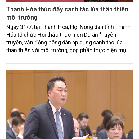
Thanh Hóa thúc đẩy canh tác lúa thân thiện
môi trường
Ngày 31/7, tại Thanh Hóa, Hội Nông dân tỉnh Thanh
Hóa tổ chức Hội thảo thực hiện Dự án "Tuyên
truyền, vận động nông dân áp dụng canh tác lúa
thân thiện với môi trường, góp phần thực hiện mục
tiêu phát thải ròng bằng 0 vào năm 2050". Chương
trình thu hút sự tham gia của đông đảo đại biểu đến
từ các cơ quan quản lý nhà nước, đơn vị nghiên cứu,
doanh nghiệp, hợp tác xã và nông dân đang trực
tiếp triển khai mô hình sản xuất lúa phát thải thấp.