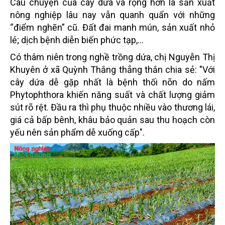
Câu chuyện của cây dứa và rộng hơn là sản xuất
nông nghiệp lâu nay vẫn quanh quẩn với những
“điểm nghẽn” cũ. Đất đai manh mún, sản xuất nhỏ
lẻ; dịch bệnh diễn biến phức tạp,…
Có thâm niên trong nghề trồng dứa, chị Nguyễn Thị
Khuyên ở xã Quỳnh Thắng thẳng thắn chia sẻ: "Với
cây dứa dễ gặp nhất là bệnh thối nõn do nấm
Phytophthora khiến năng suất và chất lượng giảm
sút rõ rệt. Đầu ra thì phụ thuộc nhiều vào thương lái,
giá cả bấp bênh, khâu bảo quản sau thu hoạch còn
yếu nên sản phẩm dễ xuống cấp".