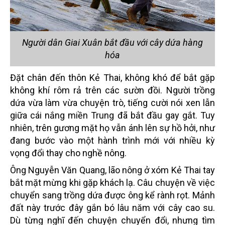
Người dân Giai Xuân bắt đầu với cây dứa hàng
hóa
Đặt chân đến thôn Kẻ Thai, không khó để bắt gặp
không khí rôm rả trên các sườn đồi. Người trồng
dứa vừa làm vừa chuyện trò, tiếng cười nói xen lẫn
giữa cái nắng miền Trung đã bắt đầu gay gắt. Tuy
nhiên, trên gương mặt họ vẫn ánh lên sự hồ hởi, như
đang bước vào một hành trình mới với nhiều kỳ
vọng đổi thay cho nghề nông.
Ông Nguyễn Văn Quang, lão nông ở xóm Kẻ Thai tay
bắt mặt mừng khi gặp khách lạ. Câu chuyện về việc
chuyển sang trồng dứa được ông kể rành rọt. Mảnh
đất này trước đây gắn bó lâu năm với cây cao su.
Dù từng nghĩ đến chuyện chuyển đổi, nhưng tìm