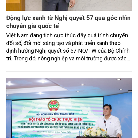
Động lực xanh từ Nghị quyết 57 qua góc nhìn
chuyên gia quốc tế
Việt Nam đang tích cực thúc đẩy quá trình chuyển
đổi số, đổi mới sáng tạo và phát triển xanh theo
định hướng Nghị quyết số 57-NQ/TW của Bộ Chính
trị. Trong đó, nông nghiệp và môi trường được xác
định là hai lĩnh vực trọng điểm chịu tác động sâu
sắc bởi các tiến bộ công nghệ và cam kết bền vững
toàn cầu, đặc biệt là mục tiêu đưa phát thải ròng
bằng 0 (Net-Zero) vào năm 2050.