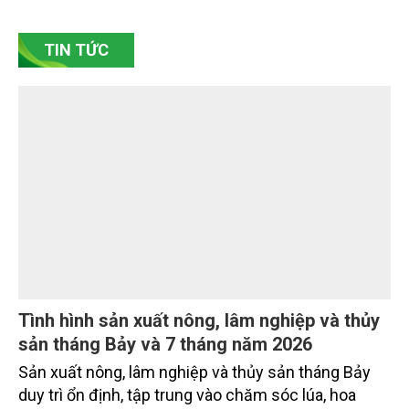
bền vững. Tại làng gốm Phù Lãng, xã Phù Lãng, tỉnh
Bắc Ninh, nhiều nghệ nhân và cơ sở sản xuất đã
TIN TỨC
chủ động đổi mới tư duy, đầu tư công nghệ, xây
dựng thương hiệu trên nền tảng giá trị truyền thống.
Tình hình sản xuất nông, lâm nghiệp và thủy
sản tháng Bảy và 7 tháng năm 2026
Sản xuất nông, lâm nghiệp và thủy sản tháng Bảy
duy trì ổn định, tập trung vào chăm sóc lúa, hoa