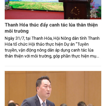
Thanh Hóa thúc đẩy canh tác lúa thân thiện
môi trường
Ngày 31/7, tại Thanh Hóa, Hội Nông dân tỉnh Thanh
Hóa tổ chức Hội thảo thực hiện Dự án "Tuyên
truyền, vận động nông dân áp dụng canh tác lúa
thân thiện với môi trường, góp phần thực hiện mục
tiêu phát thải ròng bằng 0 vào năm 2050". Chương
trình thu hút sự tham gia của đông đảo đại biểu đến
từ các cơ quan quản lý nhà nước, đơn vị nghiên cứu,
doanh nghiệp, hợp tác xã và nông dân đang trực
tiếp triển khai mô hình sản xuất lúa phát thải thấp.