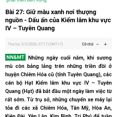
Bài 27: Giữ màu xanh nơi thượng
nguồn - Dấu ấn của Kiểm lâm khu vực
IV – Tuyên Quang
Thứ ba, 3/3/2026, 07:17 (GMT+7)
Cỡ chữ
Những ngày cuối năm, khi sương
mù còn bảng lảng trên những triền đồi ở
huyện Chiêm Hóa cũ (tỉnh Tuyên Quang), các
cán bộ Hạt Kiểm lâm khu vực IV – Tuyên
Quang (Hạt) đã bắt đầu một ngày làm việc từ
rất sớm. Từ trụ sở, những chuyến xe máy lại
tỏa đi các xã Chiêm Hóa, Tân Mỹ, Hòa An,
Kiên Đài, Yên Lập, Kim Bình, Tri Phú để tuần