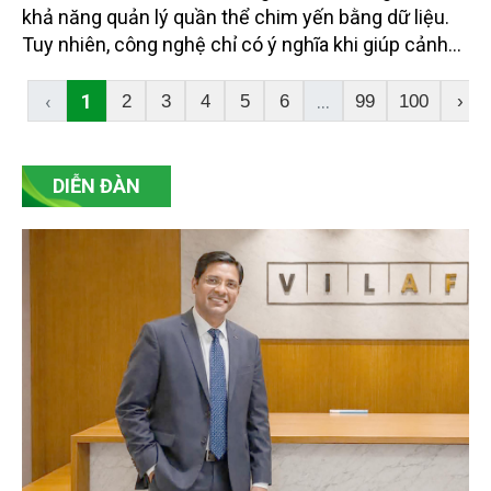
khả năng quản lý quần thể chim yến bằng dữ liệu.
Tuy nhiên, công nghệ chỉ có ý nghĩa khi giúp cảnh
báo sớm rủi ro, hỗ trợ quyết định bảo tồn và kết nối
được thông tin từ nơi khai thác đến khâu truy xuất
‹
1
...
2
3
4
5
6
99
100
›
nguồn gốc.
DIỄN ĐÀN