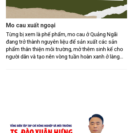
Mo cau xuất ngoại
Từng bị xem là phế phẩm, mo cau ở Quảng Ngãi
đang trở thành nguyên liệu để sản xuất các sản
phẩm thân thiện môi trường, mở thêm sinh kế cho
người dân và tạo nên vòng tuần hoàn xanh ở làng
quê. Trải qua chặng đường dài (từ 2020 đến nay),
chén, dĩa... từ mo cau đã được thị trường trong nước
và quốc tế đón nhận.