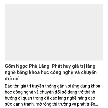
trường phối hợp với Sở Nông nghiệp và Môi trường
tỉnh Lai Châu tổ chức ngày 10/7/2026. Hội thảo thu
hút sự tham gia của hơn 100 đại biểu là lãnh đạo
các đơn vị thuộc Bộ Nông nghiệp và Môi trường,
chuyên gia, nhà khoa học, Sở Nông nghiệp và Môi
trường tỉnh Lai Châu và đại diện các cơ quan đơn vị
doanh nghiệp ở các tỉnh miền núi phía Bắc.
Gốm Ngọc Phù Lãng: Phát huy giá trị làng
nghề bằng khoa học công nghệ và chuyển
đổi số
Bảo tồn giá trị truyền thống gắn với ứng dụng khoa
học công nghệ và chuyển đổi số đang trở thành
hướng đi quan trọng để các làng nghề nâng cao
sức cạnh tranh, mở rộng thị trường và phát triển