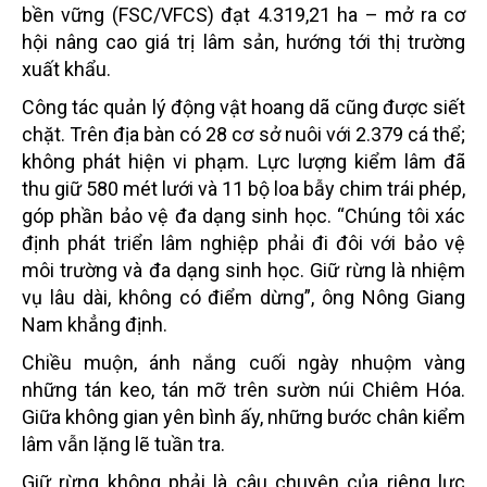
bền vững (FSC/VFCS) đạt 4.319,21 ha – mở ra cơ
hội nâng cao giá trị lâm sản, hướng tới thị trường
xuất khẩu.
Công tác quản lý động vật hoang dã cũng được siết
chặt. Trên địa bàn có 28 cơ sở nuôi với 2.379 cá thể;
không phát hiện vi phạm. Lực lượng kiểm lâm đã
thu giữ 580 mét lưới và 11 bộ loa bẫy chim trái phép,
góp phần bảo vệ đa dạng sinh học. “Chúng tôi xác
định phát triển lâm nghiệp phải đi đôi với bảo vệ
môi trường và đa dạng sinh học. Giữ rừng là nhiệm
vụ lâu dài, không có điểm dừng”, ông Nông Giang
Nam khẳng định.
Chiều muộn, ánh nắng cuối ngày nhuộm vàng
những tán keo, tán mỡ trên sườn núi Chiêm Hóa.
Giữa không gian yên bình ấy, những bước chân kiểm
lâm vẫn lặng lẽ tuần tra.
Giữ rừng không phải là câu chuyện của riêng lực