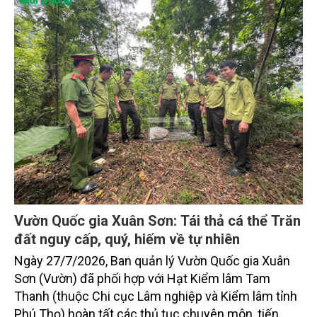
Vườn Quốc gia Xuân Sơn: Tái thả cá thể Trăn
đất nguy cấp, quý, hiếm về tự nhiên
Ngày 27/7/2026, Ban quản lý Vườn Quốc gia Xuân
Sơn (Vườn) đã phối hợp với Hạt Kiểm lâm Tam
Thanh (thuộc Chi cục Lâm nghiệp và Kiểm lâm tỉnh
Phú Thọ) hoàn tất các thủ tục chuyên môn, tiến