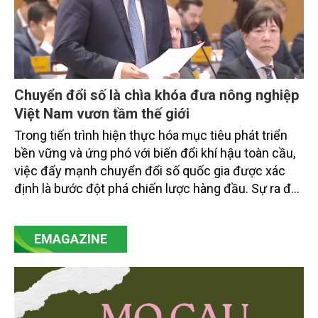
Chuyển đổi số là chìa khóa đưa nông nghiệp
Việt Nam vươn tầm thế giới
Trong tiến trình hiện thực hóa mục tiêu phát triển
bền vững và ứng phó với biến đổi khí hậu toàn cầu,
việc đẩy mạnh chuyển đổi số quốc gia được xác
định là bước đột phá chiến lược hàng đầu. Sự ra đời
của Nghị quyết số 57-NQ/TW đã trở thành động lực
mạnh mẽ, thúc đẩy quá trình cải cách toàn diện,
EMAGAZINE
minh bạch hóa chuỗi cung ứng và nâng cao hiệu
quả quản lý môi trường, đặc biệt trong hai lĩnh vực
then chốt là nông nghiệp và môi trường.