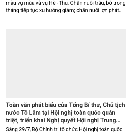
màu vụ mùa và vụ Hè -Thu. Chăn nuôi trâu, bò trong
tháng tiếp tục xu hướng giảm; chăn nuôi lợn phát
triển ổn định; chăn nuôi gia cầm duy trì đà tăng
trưởng khá. Diện tích rừng trồng mới và sản lượng
thủy sản đều tăng nhẹ.
Toàn văn phát biểu của Tổng Bí thư, Chủ tịch
nước Tô Lâm tại Hội nghị toàn quốc quán
triệt, triển khai Nghị quyết Hội nghị Trung