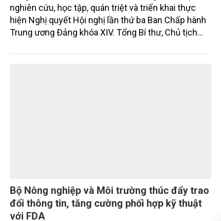
ương 3, khóa XIV
Sáng 29/7, Bộ Chính trị tổ chức Hội nghị toàn quốc
nghiên cứu, học tập, quán triệt và triển khai thực
hiện Nghị quyết Hội nghị lần thứ ba Ban Chấp hành
Trung ương Đảng khóa XIV. Tổng Bí thư, Chủ tịch
nước Tô Lâm đã có bài phát biểu chỉ đạo quan
trọng. Tạp chí Nông nghiệp và Môi trường trân trọng
giới thiệu toàn văn bài phát biểu của đồng chí Tổng
Bí thư, Chủ tịch nước.