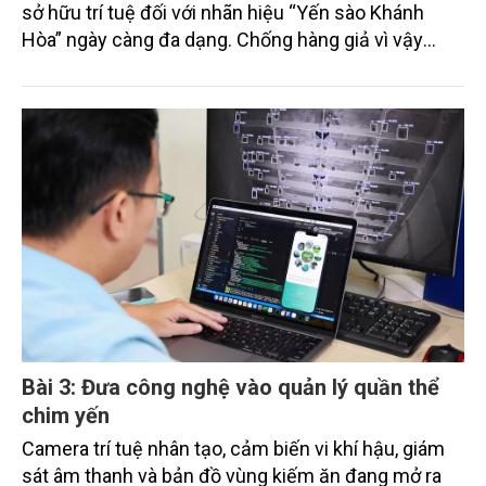
sở hữu trí tuệ đối với nhãn hiệu “Yến sào Khánh
Hòa” ngày càng đa dạng. Chống hàng giả vì vậy
không chỉ là bảo vệ quyền của chủ sở hữu nhãn
hiệu, mà còn liên quan trực tiếp đến quyền lợi người
tiêu dùng, trật tự thị trường và uy tín của sản phẩm
yến sào Việt Nam.
Bài 3: Đưa công nghệ vào quản lý quần thể
chim yến
Camera trí tuệ nhân tạo, cảm biến vi khí hậu, giám
sát âm thanh và bản đồ vùng kiếm ăn đang mở ra