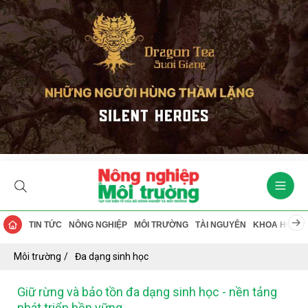
TIN TỨC
NÔNG NGHIỆP
MÔI TRƯỜNG
TÀI NGUYÊN
KHOA HỌC
Môi trường
Đa dạng sinh học
Giữ rừng và bảo tồn đa dạng sinh học - nền tảng
phát triển bền vững