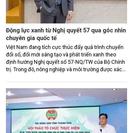
Động lực xanh từ Nghị quyết 57 qua góc nhìn
chuyên gia quốc tế
Việt Nam đang tích cực thúc đẩy quá trình chuyển
đổi số, đổi mới sáng tạo và phát triển xanh theo
định hướng Nghị quyết số 57-NQ/TW của Bộ Chính
trị. Trong đó, nông nghiệp và môi trường được xác
định là hai lĩnh vực trọng điểm chịu tác động sâu
sắc bởi các tiến bộ công nghệ và cam kết bền vững
toàn cầu, đặc biệt là mục tiêu đưa phát thải ròng
bằng 0 (Net-Zero) vào năm 2050.