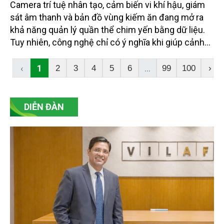
Camera trí tuệ nhân tạo, cảm biến vi khí hậu, giám
sát âm thanh và bản đồ vùng kiếm ăn đang mở ra
khả năng quản lý quần thể chim yến bằng dữ liệu.
Tuy nhiên, công nghệ chỉ có ý nghĩa khi giúp cảnh
báo sớm rủi ro, hỗ trợ quyết định bảo tồn và kết nối
được thông tin từ nơi khai thác đến khâu truy xuất
‹
1
...
2
3
4
5
6
99
100
›
nguồn gốc.
DIỄN ĐÀN