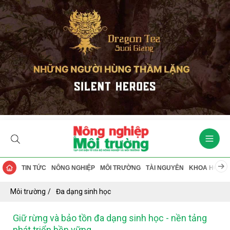
TIN TỨC
NÔNG NGHIỆP
MÔI TRƯỜNG
TÀI NGUYÊN
KHOA HỌC
Môi trường
Đa dạng sinh học
Giữ rừng và bảo tồn đa dạng sinh học - nền tảng
phát triển bền vững