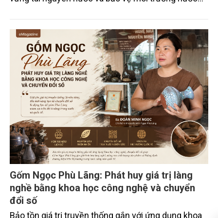
xuyên biên giới” do Tạp chí Nông nghiệp và Môi
trường phối hợp với Sở Nông nghiệp và Môi trường
tỉnh Lai Châu tổ chức ngày 10/7/2026. Hội thảo thu
hút sự tham gia của hơn 100 đại biểu là lãnh đạo
các đơn vị thuộc Bộ Nông nghiệp và Môi trường,
chuyên gia, nhà khoa học, Sở Nông nghiệp và Môi
trường tỉnh Lai Châu và đại diện các cơ quan đơn vị
doanh nghiệp ở các tỉnh miền núi phía Bắc.
Gốm Ngọc Phù Lãng: Phát huy giá trị làng
nghề bằng khoa học công nghệ và chuyển
đổi số
Bảo tồn giá trị truyền thống gắn với ứng dụng khoa