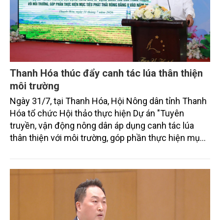
Thanh Hóa thúc đẩy canh tác lúa thân thiện
môi trường
Ngày 31/7, tại Thanh Hóa, Hội Nông dân tỉnh Thanh
Hóa tổ chức Hội thảo thực hiện Dự án "Tuyên
truyền, vận động nông dân áp dụng canh tác lúa
thân thiện với môi trường, góp phần thực hiện mục
tiêu phát thải ròng bằng 0 vào năm 2050". Chương
trình thu hút sự tham gia của đông đảo đại biểu đến
từ các cơ quan quản lý nhà nước, đơn vị nghiên cứu,
doanh nghiệp, hợp tác xã và nông dân đang trực
tiếp triển khai mô hình sản xuất lúa phát thải thấp.