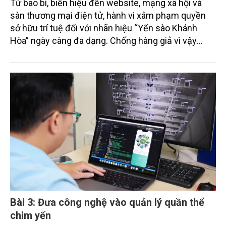
Từ bao bì, biển hiệu đến website, mạng xã hội và
sàn thương mại điện tử, hành vi xâm phạm quyền
sở hữu trí tuệ đối với nhãn hiệu “Yến sào Khánh
Hòa” ngày càng đa dạng. Chống hàng giả vì vậy
không chỉ là bảo vệ quyền của chủ sở hữu nhãn
hiệu, mà còn liên quan trực tiếp đến quyền lợi người
tiêu dùng, trật tự thị trường và uy tín của sản phẩm
yến sào Việt Nam.
Bài 3: Đưa công nghệ vào quản lý quần thể
chim yến