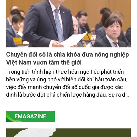
Chuyển đổi số là chìa khóa đưa nông nghiệp
Việt Nam vươn tầm thế giới
Trong tiến trình hiện thực hóa mục tiêu phát triển
bền vững và ứng phó với biến đổi khí hậu toàn cầu,
việc đẩy mạnh chuyển đổi số quốc gia được xác
định là bước đột phá chiến lược hàng đầu. Sự ra đời
của Nghị quyết số 57-NQ/TW đã trở thành động lực
mạnh mẽ, thúc đẩy quá trình cải cách toàn diện,
EMAGAZINE
minh bạch hóa chuỗi cung ứng và nâng cao hiệu
quả quản lý môi trường, đặc biệt trong hai lĩnh vực
then chốt là nông nghiệp và môi trường.