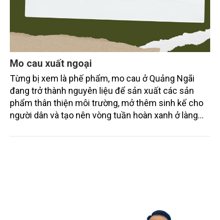
Mo cau xuất ngoại
Từng bị xem là phế phẩm, mo cau ở Quảng Ngãi
đang trở thành nguyên liệu để sản xuất các sản
phẩm thân thiện môi trường, mở thêm sinh kế cho
người dân và tạo nên vòng tuần hoàn xanh ở làng
quê. Trải qua chặng đường dài (từ 2020 đến nay),
chén, dĩa... từ mo cau đã được thị trường trong nước
và quốc tế đón nhận.