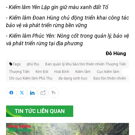
-
Kiểm lâm Yên Lập gìn giữ màu xanh đất Tổ
-
Kiểm lâm Đoan Hùng chủ động triển khai công tác
bảo vệ và phát triển rừng bền vững
-
Kiểm lâm Phúc Yên: Nòng cốt trong quản lý, bảo vệ
và phát triển rừng tại địa phương
Đỗ Hùng
Tags
phú thọ
Ban quản lý khu bảo tồn thiên nhiên Thượng Tiến
Thượng Tiến
Kim Bôi
Hoà Bình
Kiểm lâm
Cục kiểm lâm
Chi cục Kiểm lâm Phú Thọ
đa dạng sinh học
Bảo tồn thiên nhiên
TIN TỨC LIÊN QUAN