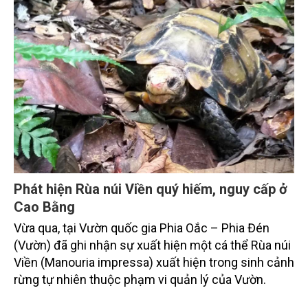
Phát hiện Rùa núi Viền quý hiếm, nguy cấp ở
Cao Bằng
Vừa qua, tại Vườn quốc gia Phia Oắc – Phia Đén
(Vườn) đã ghi nhận sự xuất hiện một cá thể Rùa núi
Viền (Manouria impressa) xuất hiện trong sinh cảnh
rừng tự nhiên thuộc phạm vi quản lý của Vườn.