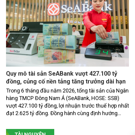
Quy mô tài sản SeABank vượt 427.100 tỷ
đồng, củng cố nền tảng tăng trưởng dài hạn
Trong 6 tháng đầu năm 2026, tổng tài sản của Ngân
hàng TMCP Đông Nam Á (SeABank, HOSE: SSB)
vượt 427.100 tỷ đồng, lợi nhuận trước thuế hợp nhất
đạt 2.625 tỷ đồng. Đồng hành cùng định hướng
giảm mặt bằng lãi suất để hỗ trợ nền kinh tế,
SeABank tiếp tục duy trì hoạt động hiệu quả, mở
TÀI NGUYÊN