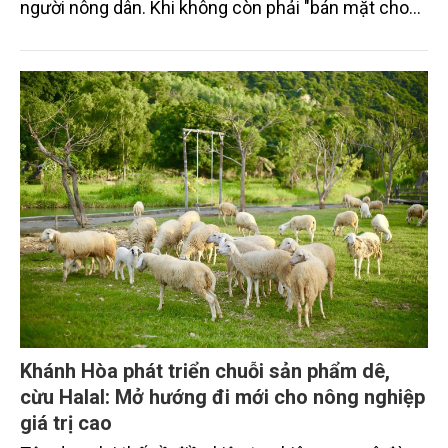
người nông dân. Khi không còn phải "bán mặt cho
đất, bán lưng cho trời", nhà nông sẽ có điều kiện
tiếp cận tri thức mới, làm chủ công nghệ số và tham
gia sâu hơn vào nền kinh tế tri thức để xây dựng
một nền nông nghiệp hiện đại, bền vững.
Khánh Hòa phát triển chuỗi sản phẩm dê,
cừu Halal: Mở hướng đi mới cho nông nghiệp
giá trị cao