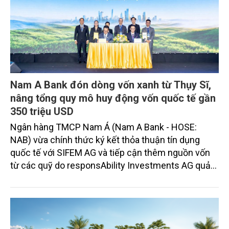
Nam A Bank đón dòng vốn xanh từ Thụy Sĩ,
nâng tổng quy mô huy động vốn quốc tế gần
350 triệu USD
Ngân hàng TMCP Nam Á (Nam A Bank - HOSE:
NAB) vừa chính thức ký kết thỏa thuận tín dụng
quốc tế với SIFEM AG và tiếp cận thêm nguồn vốn
từ các quỹ do responsAbility Investments AG quản
lý, nâng tổng quy mô dòng vốn mà ngân hàng này
thu hút thành công từ đầu năm đến nay lên gần 350
triệu USD.