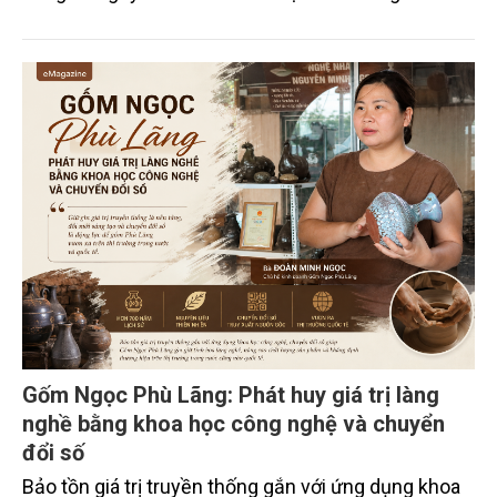
xuyên biên giới” do Tạp chí Nông nghiệp và Môi
trường phối hợp với Sở Nông nghiệp và Môi trường
tỉnh Lai Châu tổ chức ngày 10/7/2026. Hội thảo thu
hút sự tham gia của hơn 100 đại biểu là lãnh đạo
các đơn vị thuộc Bộ Nông nghiệp và Môi trường,
chuyên gia, nhà khoa học, Sở Nông nghiệp và Môi
trường tỉnh Lai Châu và đại diện các cơ quan đơn vị
doanh nghiệp ở các tỉnh miền núi phía Bắc.
Gốm Ngọc Phù Lãng: Phát huy giá trị làng
nghề bằng khoa học công nghệ và chuyển
đổi số
Bảo tồn giá trị truyền thống gắn với ứng dụng khoa