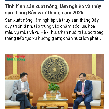
Tình hình sản xuất nông, lâm nghiệp và thủy
sản tháng Bảy và 7 tháng năm 2026
Sản xuất nông, lâm nghiệp và thủy sản tháng Bảy
duy trì ổn định, tập trung vào chăm sóc lúa, hoa
màu vụ mùa và vụ Hè -Thu. Chăn nuôi trâu, bò trong
tháng tiếp tục xu hướng giảm; chăn nuôi lợn phát
triển ổn định; chăn nuôi gia cầm duy trì đà tăng
trưởng khá. Diện tích rừng trồng mới và sản lượng
thủy sản đều tăng nhẹ.