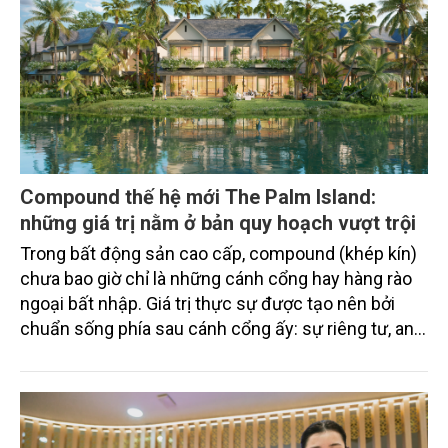
Compound thế hệ mới The Palm Island:
những giá trị nằm ở bản quy hoạch vượt trội
Trong bất động sản cao cấp, compound (khép kín)
chưa bao giờ chỉ là những cánh cổng hay hàng rào
ngoại bất nhập. Giá trị thực sự được tạo nên bởi
chuẩn sống phía sau cánh cổng ấy: sự riêng tư, an
ninh, cộng đồng cư dân tinh hoa và hệ tiện ích, dịch
vụ được thiết kế dành riêng cho họ.