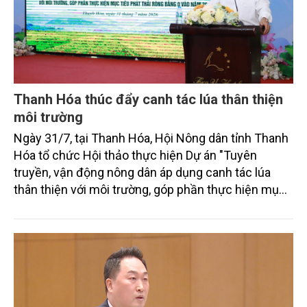
Thanh Hóa thúc đẩy canh tác lúa thân thiện
môi trường
Ngày 31/7, tại Thanh Hóa, Hội Nông dân tỉnh Thanh
Hóa tổ chức Hội thảo thực hiện Dự án "Tuyên
truyền, vận động nông dân áp dụng canh tác lúa
thân thiện với môi trường, góp phần thực hiện mục
tiêu phát thải ròng bằng 0 vào năm 2050". Chương
trình thu hút sự tham gia của đông đảo đại biểu đến
từ các cơ quan quản lý nhà nước, đơn vị nghiên cứu,
doanh nghiệp, hợp tác xã và nông dân đang trực
tiếp triển khai mô hình sản xuất lúa phát thải thấp.