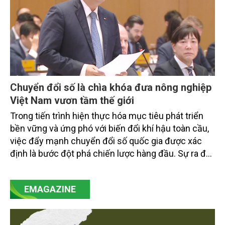
Chuyển đổi số là chìa khóa đưa nông nghiệp
Việt Nam vươn tầm thế giới
Trong tiến trình hiện thực hóa mục tiêu phát triển
bền vững và ứng phó với biến đổi khí hậu toàn cầu,
việc đẩy mạnh chuyển đổi số quốc gia được xác
định là bước đột phá chiến lược hàng đầu. Sự ra đời
của Nghị quyết số 57-NQ/TW đã trở thành động lực
mạnh mẽ, thúc đẩy quá trình cải cách toàn diện,
EMAGAZINE
minh bạch hóa chuỗi cung ứng và nâng cao hiệu
quả quản lý môi trường, đặc biệt trong hai lĩnh vực
then chốt là nông nghiệp và môi trường.