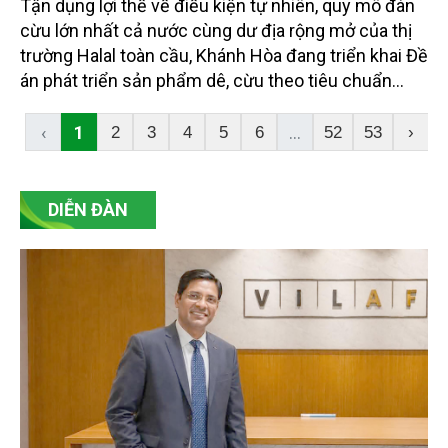
Tận dụng lợi thế về điều kiện tự nhiên, quy mô đàn
cừu lớn nhất cả nước cùng dư địa rộng mở của thị
trường Halal toàn cầu, Khánh Hòa đang triển khai Đề
án phát triển sản phẩm dê, cừu theo tiêu chuẩn
Halal đến năm 2030. Không chỉ hướng tới mục tiêu
xuất khẩu, Đề án còn tạo động lực tái cơ cấu ngành
‹
1
...
2
3
4
5
6
52
53
›
chăn nuôi theo hướng xanh, hiện đại và bền vững,
từng bước hình thành chuỗi giá trị hoàn chỉnh từ
sản xuất đến thị trường.
DIỄN ĐÀN