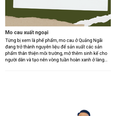
Mo cau xuất ngoại
Từng bị xem là phế phẩm, mo cau ở Quảng Ngãi
đang trở thành nguyên liệu để sản xuất các sản
phẩm thân thiện môi trường, mở thêm sinh kế cho
người dân và tạo nên vòng tuần hoàn xanh ở làng
quê. Trải qua chặng đường dài (từ 2020 đến nay),
chén, dĩa... từ mo cau đã được thị trường trong nước
và quốc tế đón nhận.