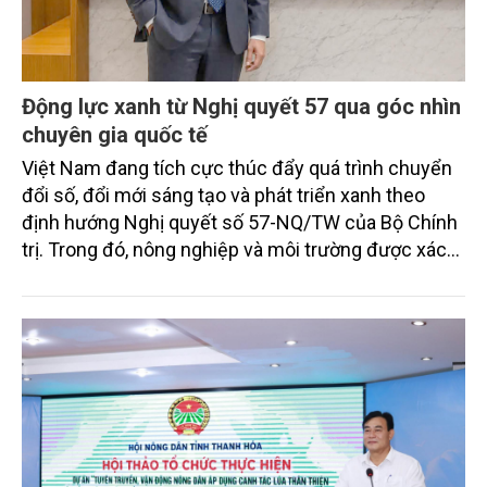
Động lực xanh từ Nghị quyết 57 qua góc nhìn
chuyên gia quốc tế
Việt Nam đang tích cực thúc đẩy quá trình chuyển
đổi số, đổi mới sáng tạo và phát triển xanh theo
định hướng Nghị quyết số 57-NQ/TW của Bộ Chính
trị. Trong đó, nông nghiệp và môi trường được xác
định là hai lĩnh vực trọng điểm chịu tác động sâu
sắc bởi các tiến bộ công nghệ và cam kết bền vững
toàn cầu, đặc biệt là mục tiêu đưa phát thải ròng
bằng 0 (Net-Zero) vào năm 2050.