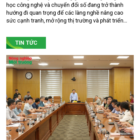
học công nghệ và chuyển đổi số đang trở thành
hướng đi quan trọng để các làng nghề nâng cao
sức cạnh tranh, mở rộng thị trường và phát triển
bền vững. Tại làng gốm Phù Lãng, xã Phù Lãng, tỉnh
Bắc Ninh, nhiều nghệ nhân và cơ sở sản xuất đã
TIN TỨC
chủ động đổi mới tư duy, đầu tư công nghệ, xây
dựng thương hiệu trên nền tảng giá trị truyền thống.