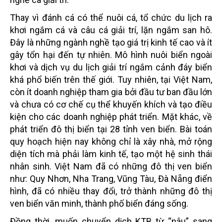
Thay vì đánh cá có thể nuôi cá, tổ chức du lịch ra
khơi ngắm cá và câu cá giải trí, lặn ngắm san hô.
Đây là những ngành nghề tạo giá trị kinh tế cao và ít
gây tổn hại đến tự nhiên. Mô hình nuôi biển ngoài
khơi và dịch vụ du lịch giải trí ngắm cảnh đáy biển
khá phổ biến trên thế giới. Tuy nhiên, tại Việt Nam,
còn ít doanh nghiệp tham gia bởi đầu tư ban đầu lớn
và chưa có cơ chế cụ thể khuyến khích và tạo điều
kiện cho các doanh nghiệp phát triển. Mặt khác, về
phát triển đô thị biển tại 28 tỉnh ven biển. Bài toán
quy hoạch hiện nay không chỉ là xây nhà, mở rộng
diện tích mà phải làm kinh tế, tạo một hệ sinh thái
nhân sinh. Việt Nam đã có những đô thị ven biển
như: Quy Nhơn, Nha Trang, Vũng Tàu, Đà Nẵng điển
hình, đã có nhiều thay đổi, trở thành những đô thị
ven biển văn minh, thành phố biển đáng sống.
Đồng thời, muốn chuyển dịch KTB từ “nâu” sang