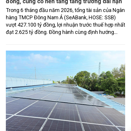
đồng, củng cố nền tảng tăng trưởng dài hạn
Trong 6 tháng đầu năm 2026, tổng tài sản của Ngân
hàng TMCP Đông Nam Á (SeABank, HOSE: SSB)
vượt 427.100 tỷ đồng, lợi nhuận trước thuế hợp nhất
đạt 2.625 tỷ đồng. Đồng hành cùng định hướng
giảm mặt bằng lãi suất để hỗ trợ nền kinh tế,
SeABank tiếp tục duy trì hoạt động hiệu quả, mở
rộng tín dụng, củng cố nguồn vốn và đảm bảo các
chỉ tiêu an toàn.