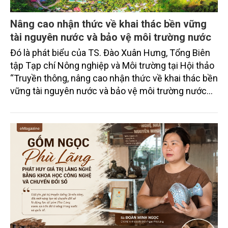
Nâng cao nhận thức về khai thác bền vững
tài nguyên nước và bảo vệ môi trường nước
Đó là phát biểu của TS. Đào Xuân Hưng, Tổng Biên
tập Tạp chí Nông nghiệp và Môi trường tại Hội thảo
“Truyền thông, nâng cao nhận thức về khai thác bền
vững tài nguyên nước và bảo vệ môi trường nước
xuyên biên giới” do Tạp chí Nông nghiệp và Môi
trường phối hợp với Sở Nông nghiệp và Môi trường
tỉnh Lai Châu tổ chức ngày 10/7/2026. Hội thảo thu
hút sự tham gia của hơn 100 đại biểu là lãnh đạo
các đơn vị thuộc Bộ Nông nghiệp và Môi trường,
chuyên gia, nhà khoa học, Sở Nông nghiệp và Môi
trường tỉnh Lai Châu và đại diện các cơ quan đơn vị
doanh nghiệp ở các tỉnh miền núi phía Bắc.