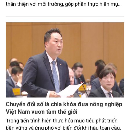
thân thiện với môi trường, góp phần thực hiện mục
tiêu phát thải ròng bằng 0 vào năm 2050". Chương
trình thu hút sự tham gia của đông đảo đại biểu đến
từ các cơ quan quản lý nhà nước, đơn vị nghiên cứu,
doanh nghiệp, hợp tác xã và nông dân đang trực
tiếp triển khai mô hình sản xuất lúa phát thải thấp.
Chuyển đổi số là chìa khóa đưa nông nghiệp
Việt Nam vươn tầm thế giới
Trong tiến trình hiện thực hóa mục tiêu phát triển
bền vững và ứng phó với biến đổi khí hậu toàn cầu,