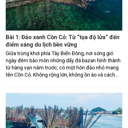
Bài 1: Đảo xanh Cồn Cỏ: Từ “tọa độ lửa” đến
điểm sáng du lịch bền vững
Giữa trùng khơi phía Tây Biển Đông, nơi sóng gió
ngày đêm bào mòn những dãy đá bazan hình thành
từ hàng vạn năm trước, có một hòn đảo nhỏ mang
tên Cồn Cỏ. Không rộng lớn, không ồn ào và cách
biệt với đất liền, nhưng Đặc khu Cồn Cỏ (tỉnh Quảng
Trị) lại mang trong mình nhiều giá trị đặc biệt: vừa là
vị trí chiến lược về quốc phòng – an ninh, vừa là dấu
tích của những năm tháng chiến tranh khốc liệt,
đồng thời sở hữu hệ sinh thái biển còn khá nguyên
sơ. Từ một “pháo đài giữa biển”, Cồn Cỏ hôm nay
đang từng bước mở ra hướng phát triển mới gắn với