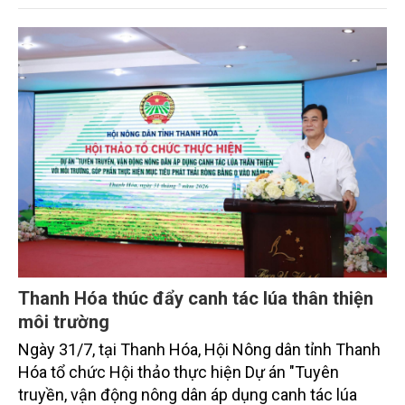
sắc bởi các tiến bộ công nghệ và cam kết bền vững
toàn cầu, đặc biệt là mục tiêu đưa phát thải ròng
bằng 0 (Net-Zero) vào năm 2050.
Thanh Hóa thúc đẩy canh tác lúa thân thiện
môi trường
Ngày 31/7, tại Thanh Hóa, Hội Nông dân tỉnh Thanh
Hóa tổ chức Hội thảo thực hiện Dự án "Tuyên
truyền, vận động nông dân áp dụng canh tác lúa