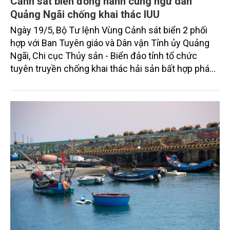
Cảnh sát biển đồng hành cùng ngư dân
Quảng Ngãi chống khai thác IUU
Ngày 19/5, Bộ Tư lệnh Vùng Cảnh sát biển 2 phối
hợp với Ban Tuyên giáo và Dân vận Tỉnh ủy Quảng
Ngãi, Chi cục Thủy sản - Biển đảo tỉnh tổ chức
tuyên truyền chống khai thác hải sản bất hợp pháp
(IUU) và trao quà hỗ trợ ngư dân khó khăn tại
phường Sa Huỳnh.