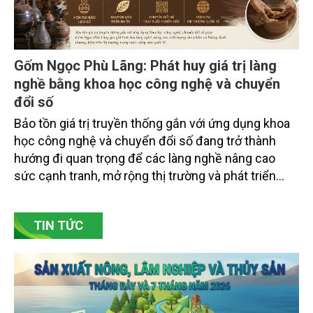
Gốm Ngọc Phù Lãng: Phát huy giá trị làng
nghề bằng khoa học công nghệ và chuyển
đổi số
Bảo tồn giá trị truyền thống gắn với ứng dụng khoa
học công nghệ và chuyển đổi số đang trở thành
hướng đi quan trọng để các làng nghề nâng cao
sức cạnh tranh, mở rộng thị trường và phát triển
bền vững. Tại làng gốm Phù Lãng, xã Phù Lãng, tỉnh
Bắc Ninh, nhiều nghệ nhân và cơ sở sản xuất đã
TIN TỨC
chủ động đổi mới tư duy, đầu tư công nghệ, xây
dựng thương hiệu trên nền tảng giá trị truyền thống.