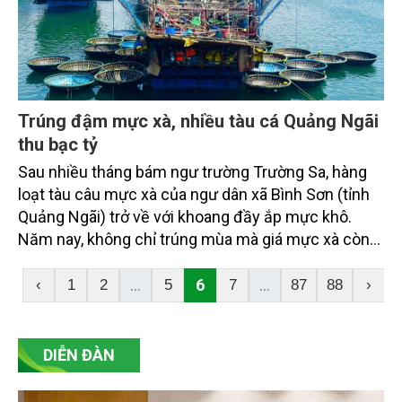
du lịch và kinh tế biển bền vững.
Trúng đậm mực xà, nhiều tàu cá Quảng Ngãi
thu bạc tỷ
Sau nhiều tháng bám ngư trường Trường Sa, hàng
loạt tàu câu mực xà của ngư dân xã Bình Sơn (tỉnh
Quảng Ngãi) trở về với khoang đầy ắp mực khô.
Năm nay, không chỉ trúng mùa mà giá mực xà còn
tăng lên mức cao nhất từ trước tới nay, giúp nhiều
chủ tàu và thuyền viên có nguồn thu lớn.
...
6
...
‹
1
2
5
7
87
88
›
DIỄN ĐÀN