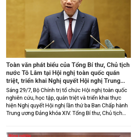
Toàn văn phát biểu của Tổng Bí thư, Chủ tịch
nước Tô Lâm tại Hội nghị toàn quốc quán
triệt, triển khai Nghị quyết Hội nghị Trung
ương 3, khóa XIV
Sáng 29/7, Bộ Chính trị tổ chức Hội nghị toàn quốc
nghiên cứu, học tập, quán triệt và triển khai thực
hiện Nghị quyết Hội nghị lần thứ ba Ban Chấp hành
Trung ương Đảng khóa XIV. Tổng Bí thư, Chủ tịch
nước Tô Lâm đã có bài phát biểu chỉ đạo quan
trọng. Tạp chí Nông nghiệp và Môi trường trân trọng
giới thiệu toàn văn bài phát biểu của đồng chí Tổng