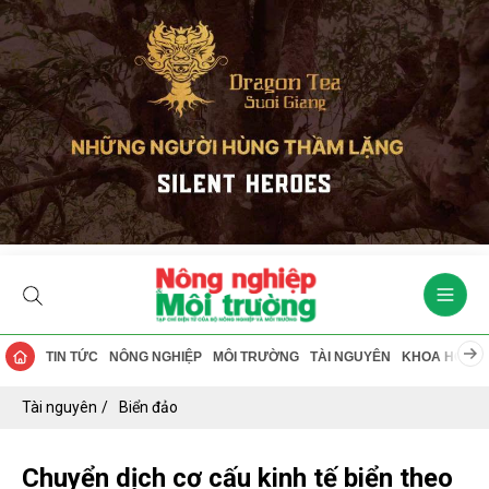
TIN TỨC
NÔNG NGHIỆP
MÔI TRƯỜNG
TÀI NGUYÊN
KHOA HỌC
Tài nguyên
Biển đảo
Chuyển dịch cơ cấu kinh tế biển theo