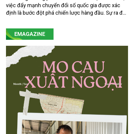
việc đẩy mạnh chuyển đổi số quốc gia được xác
định là bước đột phá chiến lược hàng đầu. Sự ra đời
của Nghị quyết số 57-NQ/TW đã trở thành động lực
mạnh mẽ, thúc đẩy quá trình cải cách toàn diện,
EMAGAZINE
minh bạch hóa chuỗi cung ứng và nâng cao hiệu
quả quản lý môi trường, đặc biệt trong hai lĩnh vực
then chốt là nông nghiệp và môi trường.