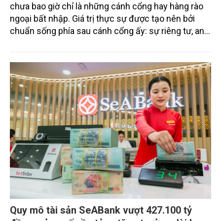
chưa bao giờ chỉ là những cánh cổng hay hàng rào
ngoại bất nhập. Giá trị thực sự được tạo nên bởi
chuẩn sống phía sau cánh cổng ấy: sự riêng tư, an
ninh, cộng đồng cư dân tinh hoa và hệ tiện ích, dịch
vụ được thiết kế dành riêng cho họ.
Quy mô tài sản SeABank vượt 427.100 tỷ