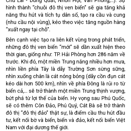
Chu Lai - Dung Quất, Nhơn Hội, Vân Phong,...). Sự
hình thành “chuỗi đô thị ven biển” sẽ gia tăng khả
năng thu hút và tích tụ dân số, tạo ra cầu và cung
(nhu cầu nội vùng), kéo theo việc tăng nguồn hàng
“xuất ngay tại chỗ”.
Bên cạnh việc tạo ra liên kết vùng trong phát triển,
những đô thị ven biển “mới” sẽ dần xuất hiện theo
thời gian, giống như: TP. Hải Phòng hơn 286 năm về
trước. Khi đó, một miền Trung nắng nhiều hơn mưa,
nhìn liền phía Tây là dãy Trường Sơn sừng sững,
nhìn xuống chân là cát nóng bỏng (dãy cồn đụn cát
kéo dài hơn 500 km), nhìn về phía Đông là rủi ro từ
biển cả,… sẽ trở thành một miền Trung thịnh vượng,
bứt phá từ lợi thế của biển. Hy vọng sau Phú Quốc,
sẽ có thêm Côn Đảo, Phú Quý, Cát Bà sẽ trở thành
đô thị “đô thị đảo” thật sự, là điểm cầu thu hút đầu
tư, kết nối bờ và biển, biển và đảo, kết nối biển Việt
Nam với đại dương thế giới.