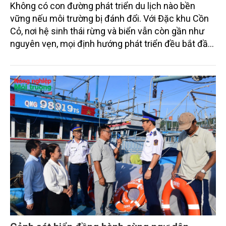
Không có con đường phát triển du lịch nào bền
vững nếu môi trường bị đánh đổi. Với Đặc khu Cồn
Cỏ, nơi hệ sinh thái rừng và biển vẫn còn gần như
nguyên vẹn, mọi định hướng phát triển đều bắt đầu
từ một nguyên tắc xuyên suốt: giữ gìn hòn đảo như
giữ “con ngươi” của mắt mình. Từ kiểm soát rác
thải, bảo vệ rạn san hô đến tổ chức không gian du
lịch sinh thái, Cồn Cỏ đang lựa chọn một hướng đi
thận trọng nhưng có chiều sâu, đặt tăng trưởng
kinh tế trong mối quan hệ chặt chẽ với bảo tồn
thiên nhiên, gìn giữ hệ sinh thái và bảo đảm quốc
phòng – an ninh.