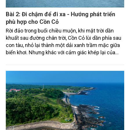
Bài 2: Đi chậm để đi xa - Hướng phát triển
phù hợp cho Cồn Cỏ
Rời đảo trong buổi chiều muộn, khi mặt trời dần
khuất sau đường chân trời, Cồn Cỏ lùi dần phía sau
con tàu, nhỏ lại thành một dải xanh trầm mặc giữa
biển khơi. Nhưng khác với cảm giác khép lại của
một chuyến đi, câu chuyện về hòn đảo ấy dường
như chỉ vừa bắt đầu. Nếu ở những lát cắt trước, Cồn
Cỏ hiện lên với lịch sử, rừng và biển, thì giờ đây một
bài toán lớn hơn đang dần hiện rõ: làm thế nào để
phát triển mà không đánh mất những giá trị vốn làm
nên bản sắc của hòn đảo này.