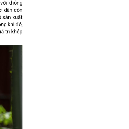
 với không
ời dân còn
ộ sản xuất
ng khi đó,
á trị khép