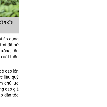
dân địa
ại áp dụng
trại đã sử
rường, tận
 xuất tuần
 độ cao lớn
c liệu quý
ẩm chủ lực
ng cao giá
ào dân tộc