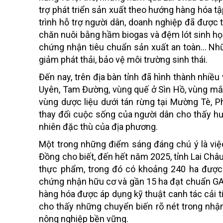
trợ phát triển sản xuất theo hướng hàng hóa tậ
trình hỗ trợ người dân, doanh nghiệp đã được t
chăn nuôi bằng hầm biogas và đệm lót sinh học, 
chứng nhận tiêu chuẩn sản xuất an toàn… Nh
giảm phát thải, bảo vệ môi trường sinh thái.
Đến nay, trên địa bàn tỉnh đã hình thành nhiề
Uyên, Tam Đường, vùng quế ở Sìn Hồ, vùng mắc
vùng dược liệu dưới tán rừng tại Mường Tè, Pho
thay đổi cuộc sống của người dân cho thấy hư
nhiên đặc thù của địa phương.
Một trong những điểm sáng đáng chú ý là việ
Đồng cho biết, đến hết năm 2025, tỉnh Lai Châ
thực phẩm, trong đó có khoảng 240 ha được
chứng nhận hữu cơ và gần 15 ha đạt chuẩn GACP
hàng hóa được áp dụng kỹ thuật canh tác cải t
cho thấy những chuyển biến rõ nét trong nhận
nông nghiệp bền vững.