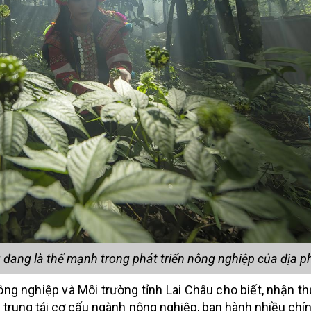
ng đang là thế mạnh trong phát triển nông nghiệp của địa 
 nghiệp và Môi trường tỉnh Lai Châu cho biết, n
hận th
p trung tái cơ cấu ngành nông nghiệp, ban hành nhiều chí