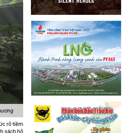
phương
ức rõ tiềm
nh sách hỗ