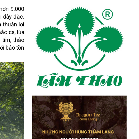
 hơn 9.000
i dày đặc.
 thuận lợi
ắc ca, lúa
 tím, thảo
ới bảo tồn