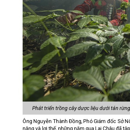
Phát triển trồng cây dược liệu dưới tán rừ
Ông Nguyễn Thành Đồng, Phó Giám đốc Sở Nông
năng và lợi thế, những năm qua Lai Châu đã tậ