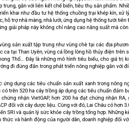
p trung, gắn với liên kết chế biến, tiêu thụ sản phẩm. Nh
riển khai như đầu tư hệ thống chuồng trại khép kín, xử lý
hỗ trợ nhà màng, nhà lưới, ứng dụng hệ thống tưới tiên ti
ững giải pháp này không chỉ nâng cao năng suất mà cò
u vùng sản xuất tập trung như vùng chè tại các địa phươ
 ca tại Than Uyên, vùng cá lồng lòng hồ thủy điện trên 
ng Thổ... Đây là những mô hình tiêu biểu, cho giá trị ki
ớng đi đúng đắn trong phát triển nông nghiệp gắn với đi
c ứng dụng các tiêu chuẩn sản xuất xanh trong nông n
u có trên 520 ha cây trồng áp dụng các tiêu chuẩn đảm b
 chứng nhận VietGAP, hơn 200 ha đạt chứng nhận RA, 
 đối với cây dược liệu. Cùng với đó, Lai Châu có hơn 3.
iến SRI và quản lý sức khỏe cây trồng tổng hợp. Những k
 thức và hành động của người dân, doanh nghiệp đối vớ