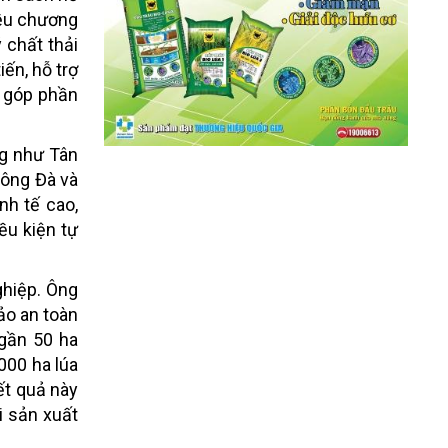
iều chương
 chất thải
ến, hỗ trợ
n góp phần
ng như Tân
sông Đà và
nh tế cao,
ều kiện tự
ghiệp. Ông
ảo an toàn
gần 50 ha
000 ha lúa
ết quả này
i sản xuất