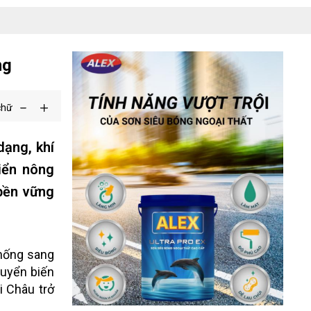
ng
chữ
dạng, khí
riển nông
 bền vững
thống sang
huyển biến
i Châu trở