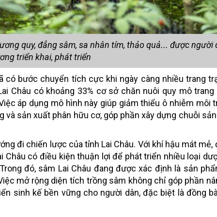
ương quy, đẳng sâm, sa nhân tím, thảo quả... được người 
ng triển khai, phát triển
 đã có bước chuyển tích cực khi ngày càng nhiều trang tr
, Lai Châu có khoảng 33% cơ sở chăn nuôi quy mô trang 
Việc áp dụng mô hình này giúp giảm thiểu ô nhiễm môi t
g và sản xuất phân hữu cơ, góp phần xây dựng chuỗi sản
ướng đi chiến lược của tỉnh Lai Châu. Với khí hậu mát mẻ,
 Châu có điều kiện thuận lợi để phát triển nhiều loại dượ
 Trong đó, sâm Lai Châu đang được xác định là sản ph
iệc mở rộng diện tích trồng sâm không chỉ góp phần nâ
triển sinh kế bền vững cho người dân, đặc biệt là đồng b