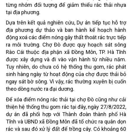
từng nhóm đối tượng để giảm thiểu rác thải nhựa
tại địa
phương.
Dựa trên kết quả nghiên cứu, Dự án tiếp tục hỗ trợ
địa phương dự thảo và ban hành kế hoạch hành
động xoá các điểm nóng
gây thất thoát rác trực tiếp
ra môi trường. Chợ Đò được quy hoạch sát sông
Rào Cái thuộc địa phận xã
Đồng Môn, TP. Hà Tĩnh
được xây dựng và đi vào vận hành từ nhiều năm.
Tuy nhiên, do chưa có hệ
thống thu gom, rác phát
sinh hàng ngày từ hoạt động của chợ được thải bỏ
ngay sát bờ sông. Vì vậy, rác
thường xuyên bị cuốn
theo dòng nước ra đại dương.
Để xóa điểm nóng rác thải tại chợ Đò cũng như cải
thiện hệ thống thu gom rác tại đây, ngày 27/8/2022,
dự án đã phối hợp với Thành đoàn thành phố Hà
Tĩnh
và UBND xã Đồng Môn đã tổ chức ra quân dọn
rác và sau đó xử lý đất để trồng cây.
Có khoảng 60