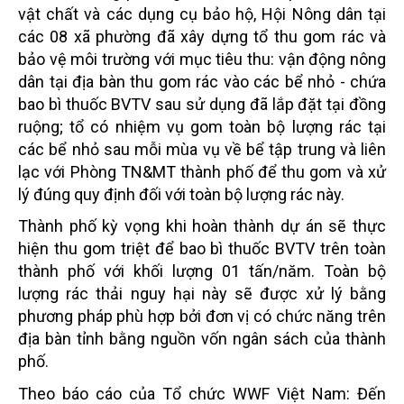
vật chất và các dụng cụ bảo hộ, Hội Nông dân tại
các 08 xã phường đã xây dựng tổ
thu gom rác và
bảo vệ môi trường với mục tiêu thu: vận động nông
dân tại địa bàn thu gom rác vào các bể
nhỏ - chứa
bao bì thuốc BVTV sau sử dụng đã lắp đặt tại đồng
ruộng; tổ có nhiệm vụ gom toàn bộ lượng
rác tại
các bể nhỏ sau mỗi mùa vụ về bể tập trung và liên
lạc với Phòng TN&MT thành phố để thu gom và
xử
lý đúng quy định đối với toàn bộ lượng rác này.
Thành phố kỳ vọng khi hoàn thành dự án sẽ thực
hiện thu gom triệt để bao bì thuốc BVTV trên toàn
thành
phố với khối lượng 01 tấn/năm. Toàn bộ
lượng rác thải nguy hại này sẽ được xử lý bằng
phương pháp phù
hợp bởi đơn vị có chức năng trên
địa bàn tỉnh bằng nguồn vốn ngân sách của thành
phố.
Theo báo cáo của Tổ chức WWF Việt Nam:
Đến