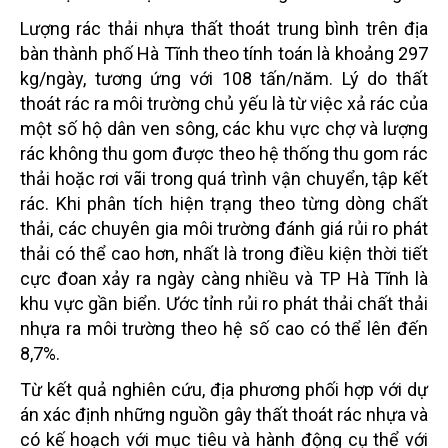
Lượng rác thải nhựa thất thoát trung bình trên địa
bàn thành phố Hà Tĩnh theo tính toán là khoảng
297
kg/ngày, tương ứng với 108 tấn/năm. Lý do thất
thoát rác ra môi trường chủ yếu là từ việc xả
rác của
một số hộ dân ven sông, các khu vực chợ và lượng
rác không thu gom được theo hệ thống
thu gom rác
thải hoặc rơi vãi trong quá trình vận chuyển, tập kết
rác.
Khi phân tích hiện trạng theo từng dòng chất
thải, các chuyên gia môi trường đánh giá rủi ro phát
thải có thể cao hơn, nhất là trong điều kiện thời tiết
cực đoan xảy ra ngày càng nhiều và TP Hà Tĩnh
là
khu vực gần biển. Ước tỉnh rủi ro phát thải chất thải
nhựa ra môi trường theo hệ số cao có thể
lên đến
8,7%.
Từ kết quả nghiên cứu, địa phương phối hợp với dự
án xác định những nguồn gây thất thoát rác nhựa và
có
kế hoạch với mục tiêu và hành động cụ thể với