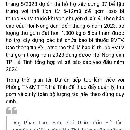
tháng 5/2023 dự án đã hỗ trợ xây dựng 07 bể tập
trung với thể tích từ 6-12m3 để gom bao bì
thuốc
BVTV trước khi vận chuyển đi xử lý. Theo báo
cáo của Hội Nông dân, đến tháng 6 năm 2023, số
lượng
thu gom đạt hơn 1.000 kg ở 8 xã tham được
hỗ trợ xây dựng các bể chứa bao bì thuốc BVTV.
Các thông
tin về lượng rác thải là bao bì thuốc BVTV
thu gom trong năm 2023 đang được Hội Nông dân
TP. Hà Tĩnh tổng hợp và sẽ báo cáo vào đầu năm
2024.
Trong thời gian tới, Dự án tiếp tục làm việc với
Phòng TN&MT TP. Hà Tĩnh để thúc đẩy quản lý,
thu
gom và xử lý toàn bộ lượng rác này theo đúng quy
định.
Ông Phan Lam Sơn, Phó Giám đốc Sở Tài
nguyên và Môi trường Hà Tĩnh thừa nhận những