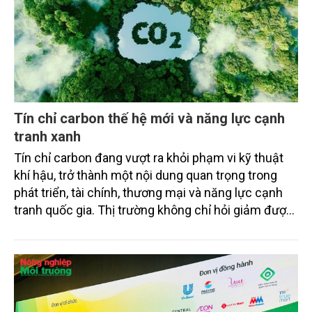
Tín chỉ carbon thế hệ mới và năng lực cạnh
tranh xanh
Tín chỉ carbon đang vượt ra khỏi phạm vi kỹ thuật
khí hậu, trở thành một nội dung quan trọng trong
phát triển, tài chính, thương mại và năng lực cạnh
tranh quốc gia. Thị trường không chỉ hỏi giảm được
bao nhiêu tấn CO2 tương đương, mà còn hỏi giảm
bằng cách nào, ai xác nhận, có bền vững không, có
công bằng không, có bị ghi nhận trùng lặp không và
có thực sự đóng góp cho chuyển đổi xanh hay
không. Đó là điểm cốt lõi của tín chỉ carbon thế hệ