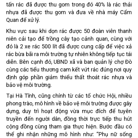
tấn rác đã được thu gom trong đó 40% là rác thải
nhựa đã được thu gom và đưa về nhà máy
Cẩm
Quan để xử lý.
Khu vực sau khi dọn rác được 50 đoàn viên thanh
niên cải tạo để trồng cây tạo cảnh quan, cùng với
đó là 2
xe rác 500 lít đã được cung cấp để việc xả
rác bừa bãi ra môi trường tự nhiên không tiếp tục tái
diễn. Bên
cạnh đó, UBND xã và ban quản lý chợ Đò
cùng các tiểu thương cam kết vứt rác đúng nơi quy
định góp
phần giảm thiểu thất thoát rác nhựa và
bảo vệ môi
trường.
Tại Hà Tĩnh, cũng chính từ các tổ chức Hội, nhiều
phong trào, mô hình về bảo vệ môi trường được gây
dựng, duy trì hoạt động vừa mục đích để tuyên
truyền đến người dân, đồng thời trực tiếp thu hút
cộng đồng cùng tham gia thực hiện. Bước đầu có
thể ghi nhận những mô hình như: “Phụ nữ sống