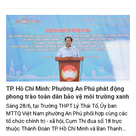
trong lĩnh vực môi trường. Từ xử lý rác thải sinh
hoạt đến siết chặt quản lý các cơ sở có nguy cơ
gây ô nhiễm, địa phương hướng tới mục tiêu phát
triển kinh tế đi đôi với bảo vệ môi trường, nâng cao
chất lượng sống cho người dân.
TP. Hồ Chí Minh: Phường An Phú phát động
phong trào toàn dân bảo vệ môi trường xanh
Sáng 28/6, tại Trường THPT Lý Thái Tổ, Ủy ban
MTTQ Việt Nam phường An Phú phối hợp cùng các
tổ chức chính trị - xã hội, Cụm Thi đua số 18 trực
thuộc Thành Đoàn TP. Hồ Chí Minh và Ban Thanh