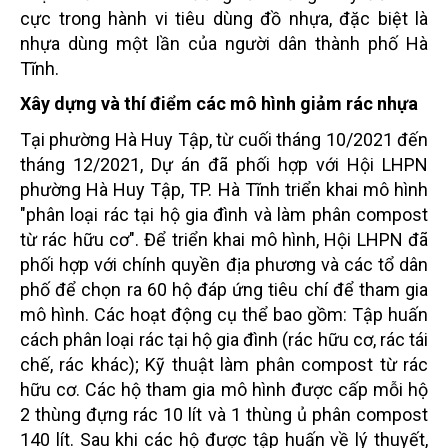
cực trong hành vi tiêu dùng đồ nhựa, đặc biệt là
nhựa dùng một lần của người dân thành phố Hà
Tĩnh.
Xây dựng và thí điểm các mô hình giảm rác nhựa
Tại phường Hà Huy Tập, từ cuối tháng 10/2021 đến
tháng 12/2021, Dự án đã phối hợp với Hội LHPN
phường Hà Huy Tập, TP. Hà Tĩnh triển khai mô hình
"phân loại rác tại hộ gia đình và làm phân compost
từ rác hữu cơ". Để triển
khai mô hình, Hội LHPN đã
phối hợp với chính quyền địa phương và các tổ dân
phố để chọn ra 60 hộ đáp
ứng tiêu chí để tham gia
mô hình.
Các hoạt động cụ thể bao gồm: Tập huấn
cách phân loại rác tại hộ gia đình (rác hữu cơ, rác tái
chế, rác
khác); Kỹ thuật làm phân compost từ rác
hữu cơ. Các hộ tham gia mô hình được cấp mỗi hộ
2 thùng đựng
rác 10 lít và 1 thùng ủ phân compost
140 lít. Sau khi các hộ được tập huấn về lý thuyết,