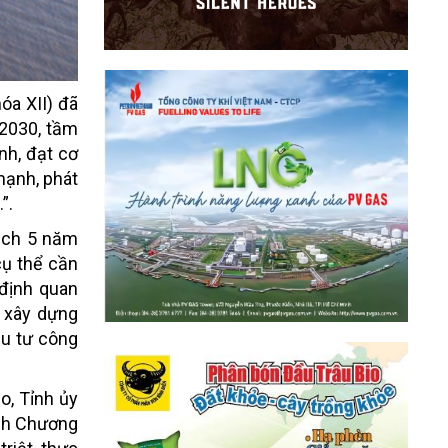
óa XII) đã
 2030, tầm
nh, đạt cơ
mạnh, phát
.”.
ạch 5 năm
cụ thể cần
định quan
g xây dựng
ầu tư công
o, Tỉnh ủy
ành Chương