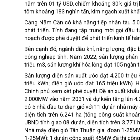
năm trên 01 tỷ USD, chiếm khoảng 30% giá tr
tôm khoảng 183 nghìn tấn, kim ngạch xuất khẩu
Cảng Năm Căn có khả năng tiếp nhận tàu 5.00
phát triển. Tỉnh đang tập trung mời gọi đầu
hoạch được phê duyệt để phát triển kinh tế hàn
Bên cạnh đó, ngành dầu khí, năng lượng, đặc 
công nghiệp tỉnh. Năm 2022, sản lượng phân 
triệu m3, sản lượng khí hóa lỏng đạt 105 ngàn t
Sản lượng điện sản xuất ước đạt 4.200 triệu 
triệu kWh; điện gió ước đạt 165 triệu kWh). 
Chính phủ xem xét phê duyệt Đề án xuất khẩu 
2.000MW vào năm 2031 và dự kiến tăng lên 4.
có 5 nhà đầu tư điện gió với 11 dự án nhà máy
diện tích trên 6.241 ha (tổng công suất khoả
UBND tỉnh giao 08 dự án, diện tích trên 3.77
Nhà máy điện gió Tân Thuận giai đoạn 1-25MW
1-25MW); 1 dự án công suất 45MW đã thi công