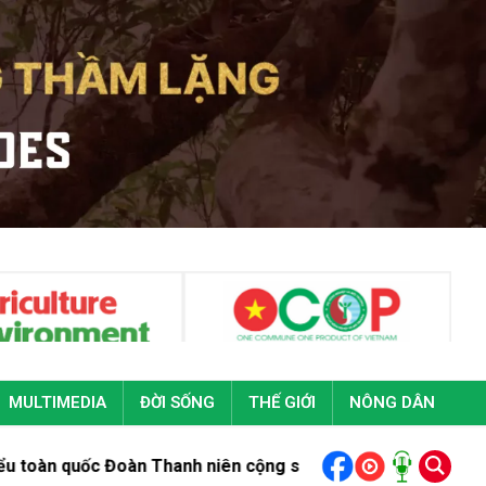
MULTIMEDIA
ĐỜI SỐNG
THẾ GIỚI
NÔNG DÂN
c Đoàn Thanh niên cộng sản Hồ Chí Minh lần thứ XIII
Bộ trưởng