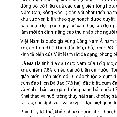
đồng bộ, có hiệu quả các cảng biển tổng hợp,
Năm Căn, Sông Đốc…) gắn với phát triển hạ tần
khu vực ven biển theo quy hoạch được duyệt; (
các hoạt động có nguy cơ xâm hại, tác động t
làm mới ổn định, nâng cao thu nhập cho người 
Việt Nam là quốc gia vùng Đông Nam Á, nằm ti
km, có trên 3.000 hòn đảo lớn, nhỏ; trong 63 tỉ
kinh tế biển của Việt Nam rất đa dạng, phong p
Cà Mau là tỉnh địa đầu cực Nam của Tổ quốc, có 
km, chiếm 7,8% chiều dài bờ biển cả nước. Toà
giáp biển. Trên biển có 10 đảo thuộc 3 cụm 
cụm đảo Hòn Đá Bạc (7,6 ha); đặc biệt, cụm đả
và Vịnh Thái Lan, gần đường hàng hải quốc tế, 
Khai thác và nuôi trồng thủy hải sản, khoáng sản
tái tạo, các dịch vụ... và có vị trí đặc biệt quan
Phát huy lợi thế, khắc phục những khó khăn, 