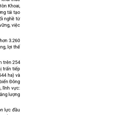
Hòn Khoai,
ng tái tạo
ổi nghề từ
vững, việc
 hơn 3.260
ng, lợi thế
ển trên 254
 trấn tiếp
544 ha) và
 biển Đông
 lĩnh vực:
 năng lượng
ồn lực đầu