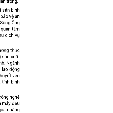
uan trọng.
i sản bình
 bảo vệ an
á Sông Ông
c quan tâm
hu dịch vụ
hương thức
ị sản xuất
ỉnh. Ngành
n lao động
 huyết ven
 tỉnh bình
 công nghệ
hà máy đều
 quân hằng