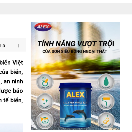
chữ
biển Việt
của biển,
, an ninh
 được bảo
 tế biển,