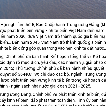
 Hội nghị lần thứ 8, Ban Chấp hành Trung ương Đảng (kh
ợc phát triển bền vững kinh tế biển Việt Nam đến năm
Đến năm 2030, đưa Việt Nam trở thành quốc gia biển mạ
ế biển... Đến năm 2045, Việt Nam trở thành quốc gia biển 
inh tế biển đóng góp quan trọng vào nền kinh tế đất nước..
ng, Chính phủ đã ban hành Kế hoạch tổng thể và Kế ho
ác định rõ mục đích, yêu cầu, các nhiệm vụ, giải pháp 
 2045; Thủ tướng Chính phủ đã ban hành nhiều quyết 
hị quyết số 36-NQ/TW; chỉ đạo các bộ, ngành Trung ươn
n lược phát triển bền vững kinh tế biển trong kế hoạch đ
chính - ngân sách nhà nước giai đoạn 2021 - 2025.
rung ương Đảng, Chính phủ về phát triển kinh tế biển, đả
đẩy kinh tế biển, đảo phát triển toàn diện. Tỉnh ủy ban h