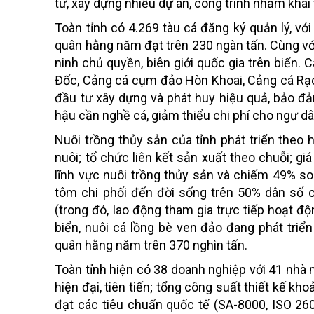
tư, xây dựng nhiều dự án, công trình nhằm khai
Toàn tỉnh có 4.269 tàu cá đăng ký quản lý, vớ
quân hằng năm đạt trên 230 ngàn tấn. Cùng với
ninh chủ quyền, biên giới quốc gia trên biển.
Đốc, Cảng cá cụm đảo Hòn Khoai, Cảng cá Rạc
đầu tư xây dựng và phát huy hiệu quả, bảo đả
hậu cần nghề cá, giảm thiểu chi phí cho ngư dâ
Nuôi trồng thủy sản của tỉnh phát triển theo
nuôi; tổ chức liên kết sản xuất theo chuỗi; gi
lĩnh vực nuôi trồng thủy sản và chiếm 49% so
tôm chi phối đến đời sống trên 50% dân số củ
(trong đó, lao động tham gia trực tiếp hoạt 
biển, nuôi cá lồng bè ven đảo đang phát triể
quân hằng năm trên 370 nghìn tấn.
Toàn tỉnh hiện có 38 doanh nghiệp với 41 nhà
hiện đại, tiên tiến; tổng công suất thiết kế 
đạt các tiêu chuẩn quốc tế (SA-8000, ISO 260