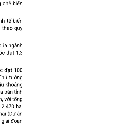
g chế biến
nh tế biển
g theo quy
 của ngành
ớc đạt 1,3
ớc đạt 100
 Thủ tướng
hẩu khoảng
a bàn tỉnh
, với tổng
 2.470 ha;
mại (Dự án
 giai đoạn