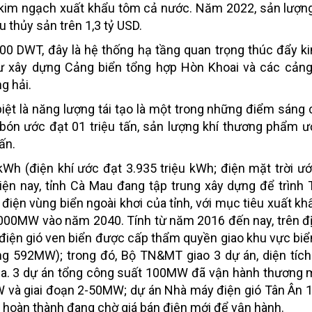
ị kim ngạch xuất khẩu tôm cả nước. Năm 2022, sản lượn
 thủy sản trên 1,3 tỷ USD.
0 DWT, đây là hệ thống hạ tầng quan trọng thúc đẩy ki
 tư xây dựng Cảng biển tổng hợp Hòn Khoai và các cản
g hải.
biệt là năng lượng tái tạo là một trong những điểm sáng
bón ước đạt 01 triệu tấn, sản lượng khí thương phẩm ư
ấn.
kWh (điện khí ước đạt 3.935 triệu kWh; điện mặt trời ư
Hiện nay, tỉnh Cà Mau đang tập trung xây dựng để trình
điện vùng biển ngoài khơi của tỉnh, với mục tiêu xuất k
000MW vào năm 2040. Tính từ năm 2016 đến nay, trên đị
 điện gió ven biển được cấp thẩm quyền giao khu vực biển
ng 592MW); trong đó, Bộ TN&MT giao 3 dự án, diện tích
1 ha. 3 dự án tổng công suất 100MW đã vận hành thương 
 và giai đoạn 2-50MW; dự án Nhà máy điện gió Tân Ân 1
 hoàn thành đang chờ giá bán điện mới để vận hành.