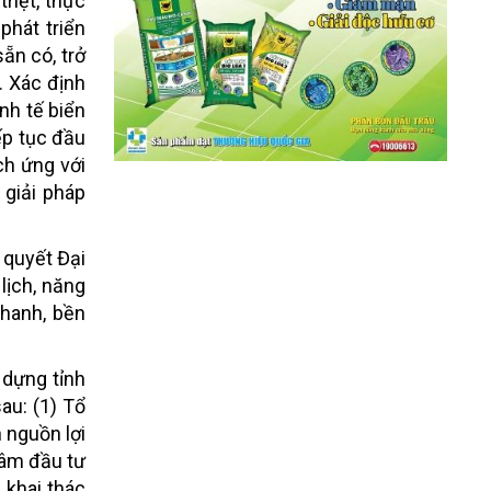
riệt, thực
phát triển
ẵn có, trở
. Xác định
nh tế biển
iếp tục đầu
ch ứng với
 giải pháp
 quyết Đại
 lịch, năng
nhanh, bền
 dựng tỉnh
au: (1) Tổ
 nguồn lợi
tâm đầu tư
 khai thác