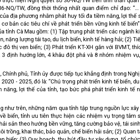
 thực hiện Nghị quyết số 36-NQ/TW trên tinh thần quán t
-NQ/TW, đồng thời thống nhất quan điểm chỉ đạo: “... 
 của địa phương nhằm phát huy tối đa tiềm năng, lợi thế s
 cơ bản các tiêu chí về phát triển bền vững kinh tế biển”
ủa tỉnh Cà Mau gồm: (1) Tập trung phát triển các ngành ki
, năng lượng tái tạo, du lịch biển, kinh tế hàng hải; (2) T
 đô thị ven biển; (3) Phát triển KT-XH gắn với BVMT, thí
 3 định hướng lớn, 4 khâu đột phá và 8 nhóm nhiệm vụ,
 Chính phủ, Tỉnh ủy được tiếp tục khẳng định trong Nghị
2020 - 2025, đó là: “Chú trọng phát triển kinh tế biển, du
 năng, lợi thế của tỉnh, tạo bức phá phát triển kinh tế 
 như trên, những năm qua tỉnh tập trung nguồn lực xây
ề biển, tỉnh ưu tiên thực hiện các nhiệm vụ trọng tâm s
 hải sản theo hướng bền vững, tăng cường bảo vệ, tái sinh
 trồng, khai thác, bảo quản, chế biến hải sản; (2) Quan 
n biển; (3) Quy hoạch, thu hút đầu tư xây dựng, tổ chức