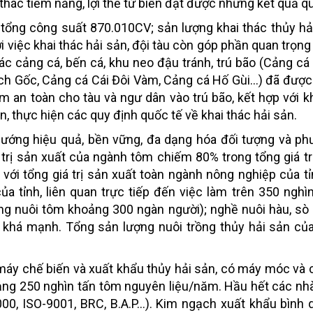
 thác tiềm năng, lợi thế từ biển đạt được những kết quả q
i tổng công suất 870.010CV; sản lượng khai thác thủy hả
 việc khai thác hải sản, đội tàu còn góp phần quan trọng
 Các cảng cá, bến cá, khu neo đậu tránh, trú bão (Cảng c
h Gốc, Cảng cá Cái Đôi Vàm, Cảng cá Hố Gùi...) đã đượ
m an toàn cho tàu và ngư dân vào trú bão, kết hợp với k
n, thực hiện các quy định quốc tế về khai thác hải sản.
 hướng hiệu quả, bền vững, đa dạng hóa đối tượng và p
á trị sản xuất của ngành tôm chiếm 80% trong tổng giá tr
 với tổng giá trị sản xuất toàn ngành nông nghiệp của t
a tỉnh, liên quan trực tiếp đến việc làm trên 350 nghì
động nuôi tôm khoảng 300 ngàn người); nghề nuôi hàu, sò
n khá mạnh. Tổng sản lượng nuôi trồng thủy hải sản của
 máy chế biến và xuất khẩu thủy hải sản, có máy móc và
khoảng 250 nghìn tấn tôm nguyên liệu/năm. Hầu hết các n
00, ISO-9001, BRC, B.A.P...). Kim ngạch xuất khẩu bình