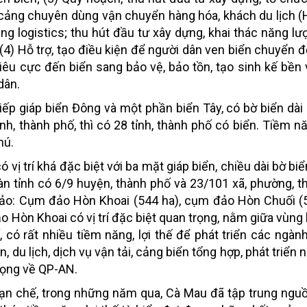
 cảng chuyên dùng vận chuyển hàng hóa, khách du lịch (
g logistics; thu hút đầu tư xây dựng, khai thác năng lượ
4) Hỗ trợ, tạo điều kiện để người dân ven biển chuyển đ
iêu cực đến biển sang bảo vệ, bảo tồn, tạo sinh kế bền 
dân.
ếp giáp biển Đông và một phần biển Tây, có bờ biển dài
nh, thành phố, thì có 28 tỉnh, thành phố có biển. Tiềm nă
hú.
vị trí khá đặc biệt với ba mặt giáp biển, chiều dài bờ bi
n tỉnh có 6/9 huyện, thành phố và 23/101 xã, phường, thị
đảo: Cụm đảo Hòn Khoai (544 ha), cụm đảo Hòn Chuối (
o Hòn Khoai có vị trí đặc biệt quan trọng, nằm giữa vùng
có rất nhiều tiềm năng, lợi thế để phát triển các ngành,
, du lịch, dịch vụ vận tải, cảng biển tổng hợp, phát triển
 trọng về QP-AN.
hạn chế, trong những năm qua, Cà Mau đã tập trung ngu