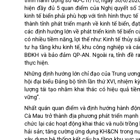
trình hành động số 40-CTr/TU, ngày 30/6/2020
hiện đầy đủ 5 quan điểm của Nghị quyết số 36
kinh tế biển phải phù hợp với tình hình thực tế
thành tỉnh phát triển mạnh về kinh tế biển, đạt
các định hướng lớn về phát triển kinh tế biển c
có nhiều tiềm năng, lợi thế như: Kinh tế thủy sản
tư hạ tầng khu kinh tế, khu công nghiệp và các
BĐKH và bảo đảm QP-AN. Ngoài ra, tỉnh đề ra
thực hiện.
Những định hướng lớn chỉ đạo của Trung ương,
hội đại biểu Đảng bộ tỉnh lần thứ XVI, nhiệm kỳ 
lượng tái tạo nhằm khai thác có hiệu quả tiềm
vững”.
Nhất quán quan điểm và định hướng hành động
Cà Mau trở thành địa phương phát triển mạnh v
chức lại các hoạt động khai thác và nuôi trồng
hải sản; tăng cường ứng dụng KH&CN trong nuôi
xây dựng hệ thống kết cấu hạ tầng khu vực ve