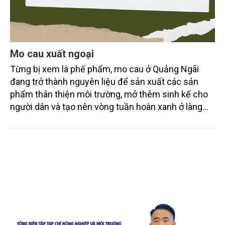
Mo cau xuất ngoại
Từng bị xem là phế phẩm, mo cau ở Quảng Ngãi
đang trở thành nguyên liệu để sản xuất các sản
phẩm thân thiện môi trường, mở thêm sinh kế cho
người dân và tạo nên vòng tuần hoàn xanh ở làng
quê. Trải qua chặng đường dài (từ 2020 đến nay),
chén, dĩa... từ mo cau đã được thị trường trong nước
và quốc tế đón nhận.