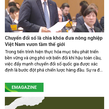
Chuyển đổi số là chìa khóa đưa nông nghiệp
Việt Nam vươn tầm thế giới
Trong tiến trình hiện thực hóa mục tiêu phát triển
bền vững và ứng phó với biến đổi khí hậu toàn cầu,
việc đẩy mạnh chuyển đổi số quốc gia được xác
định là bước đột phá chiến lược hàng đầu. Sự ra đời
của Nghị quyết số 57-NQ/TW đã trở thành động lực
mạnh mẽ, thúc đẩy quá trình cải cách toàn diện,
EMAGAZINE
minh bạch hóa chuỗi cung ứng và nâng cao hiệu
quả quản lý môi trường, đặc biệt trong hai lĩnh vực
then chốt là nông nghiệp và môi trường.