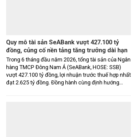
Quy mô tài sản SeABank vượt 427.100 tỷ
đồng, củng cố nền tảng tăng trưởng dài hạn
Trong 6 tháng đầu năm 2026, tổng tài sản của Ngân
hàng TMCP Đông Nam Á (SeABank, HOSE: SSB)
vượt 427.100 tỷ đồng, lợi nhuận trước thuế hợp nhất
đạt 2.625 tỷ đồng. Đồng hành cùng định hướng
giảm mặt bằng lãi suất để hỗ trợ nền kinh tế,
SeABank tiếp tục duy trì hoạt động hiệu quả, mở
rộng tín dụng, củng cố nguồn vốn và đảm bảo các
chỉ tiêu an toàn.