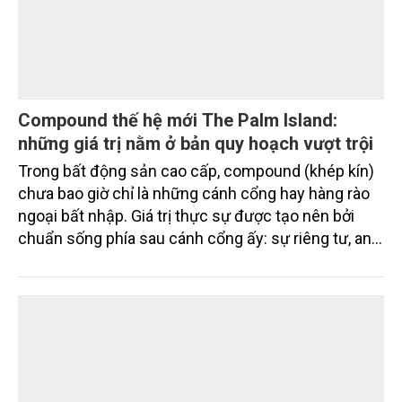
Compound thế hệ mới The Palm Island:
những giá trị nằm ở bản quy hoạch vượt trội
Trong bất động sản cao cấp, compound (khép kín)
chưa bao giờ chỉ là những cánh cổng hay hàng rào
ngoại bất nhập. Giá trị thực sự được tạo nên bởi
chuẩn sống phía sau cánh cổng ấy: sự riêng tư, an
ninh, cộng đồng cư dân tinh hoa và hệ tiện ích, dịch
vụ được thiết kế dành riêng cho họ.