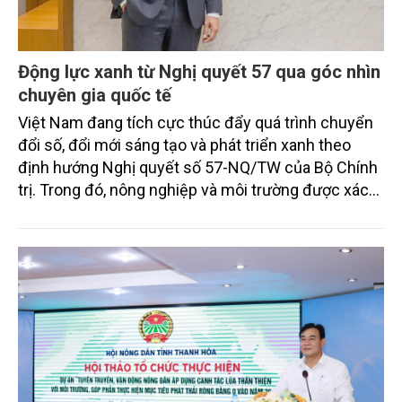
Động lực xanh từ Nghị quyết 57 qua góc nhìn
chuyên gia quốc tế
Việt Nam đang tích cực thúc đẩy quá trình chuyển
đổi số, đổi mới sáng tạo và phát triển xanh theo
định hướng Nghị quyết số 57-NQ/TW của Bộ Chính
trị. Trong đó, nông nghiệp và môi trường được xác
định là hai lĩnh vực trọng điểm chịu tác động sâu
sắc bởi các tiến bộ công nghệ và cam kết bền vững
toàn cầu, đặc biệt là mục tiêu đưa phát thải ròng
bằng 0 (Net-Zero) vào năm 2050.