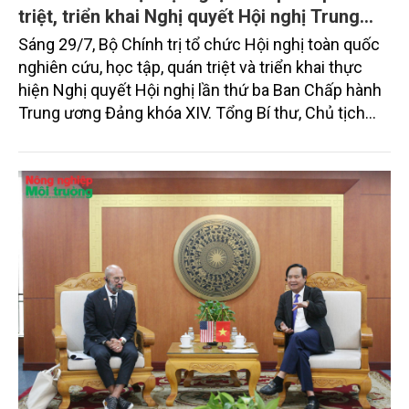
triệt, triển khai Nghị quyết Hội nghị Trung
ương 3, khóa XIV
Sáng 29/7, Bộ Chính trị tổ chức Hội nghị toàn quốc
nghiên cứu, học tập, quán triệt và triển khai thực
hiện Nghị quyết Hội nghị lần thứ ba Ban Chấp hành
Trung ương Đảng khóa XIV. Tổng Bí thư, Chủ tịch
nước Tô Lâm đã có bài phát biểu chỉ đạo quan
trọng. Tạp chí Nông nghiệp và Môi trường trân trọng
giới thiệu toàn văn bài phát biểu của đồng chí Tổng
Bí thư, Chủ tịch nước.