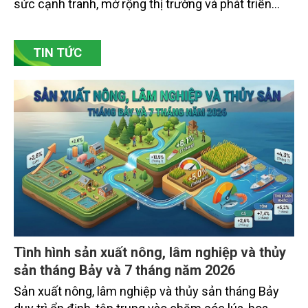
sức cạnh tranh, mở rộng thị trường và phát triển
bền vững. Tại làng gốm Phù Lãng, xã Phù Lãng, tỉnh
Bắc Ninh, nhiều nghệ nhân và cơ sở sản xuất đã
TIN TỨC
chủ động đổi mới tư duy, đầu tư công nghệ, xây
dựng thương hiệu trên nền tảng giá trị truyền thống.
Tình hình sản xuất nông, lâm nghiệp và thủy
sản tháng Bảy và 7 tháng năm 2026
Sản xuất nông, lâm nghiệp và thủy sản tháng Bảy