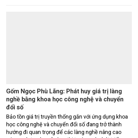
trường phối hợp với Sở Nông nghiệp và Môi trường
tỉnh Lai Châu tổ chức ngày 10/7/2026. Hội thảo thu
hút sự tham gia của hơn 100 đại biểu là lãnh đạo
các đơn vị thuộc Bộ Nông nghiệp và Môi trường,
chuyên gia, nhà khoa học, Sở Nông nghiệp và Môi
trường tỉnh Lai Châu và đại diện các cơ quan đơn vị
doanh nghiệp ở các tỉnh miền núi phía Bắc.
Gốm Ngọc Phù Lãng: Phát huy giá trị làng
nghề bằng khoa học công nghệ và chuyển
đổi số
Bảo tồn giá trị truyền thống gắn với ứng dụng khoa
học công nghệ và chuyển đổi số đang trở thành
hướng đi quan trọng để các làng nghề nâng cao