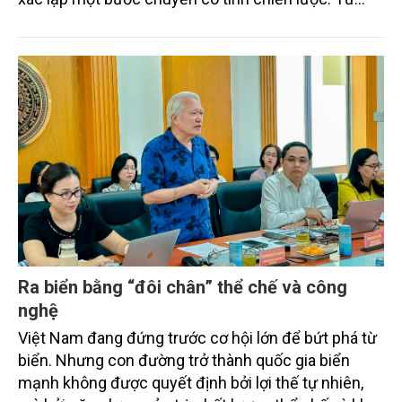
"khai thác biển" sang "quản trị biển hiện đại"; từ
"phát triển kinh tế ven biển" sang "xây dựng quốc
gia biển mạnh". Trong bước chuyển ấy, ngành Nông
nghiệp và Môi trường giữ vai trò đặc biệt quan trọng,
từ hoàn thiện thể chế, quy hoạch không gian biển,
quản lý tài nguyên đến bảo vệ môi trường, phục hồi
hệ sinh thái và kiến tạo sinh kế bền vững cho người
dân ven biển, hải đảo.
Ra biển bằng “đôi chân” thể chế và công
nghệ
Việt Nam đang đứng trước cơ hội lớn để bứt phá từ
biển. Nhưng con đường trở thành quốc gia biển
mạnh không được quyết định bởi lợi thế tự nhiên,