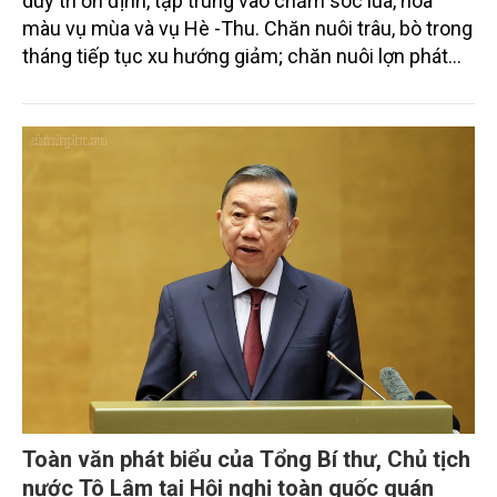
duy trì ổn định, tập trung vào chăm sóc lúa, hoa
màu vụ mùa và vụ Hè -Thu. Chăn nuôi trâu, bò trong
tháng tiếp tục xu hướng giảm; chăn nuôi lợn phát
triển ổn định; chăn nuôi gia cầm duy trì đà tăng
trưởng khá. Diện tích rừng trồng mới và sản lượng
thủy sản đều tăng nhẹ.
Toàn văn phát biểu của Tổng Bí thư, Chủ tịch
nước Tô Lâm tại Hội nghị toàn quốc quán