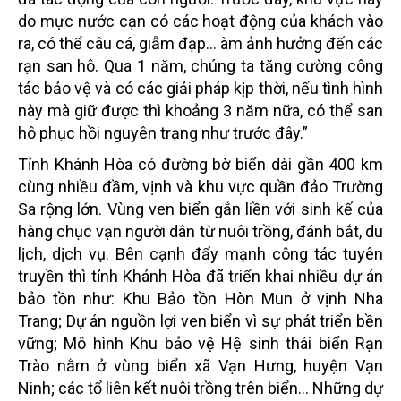
do mực nước cạn có các hoạt động của khách vào
ra, có thể câu cá, giẫm đạp… àm ảnh hưởng đến các
rạn san hô. Qua 1 năm, chúng ta tăng cường công
tác bảo vệ và có các giải pháp kịp thời, nếu tình hình
này mà giữ được thì khoảng 3 năm nữa, có thể san
hô phục hồi nguyên trạng như trước đây.”
Tỉnh Khánh Hòa có đường bờ biển dài gần 400 km
cùng nhiều đầm, vịnh và khu vực quần đảo Trường
Sa rộng lớn. Vùng ven biển gắn liền với sinh kế của
hàng chục vạn người dân từ nuôi trồng, đánh bắt, du
lịch, dịch vụ. Bên cạnh đẩy mạnh công tác tuyên
truyền thì tỉnh Khánh Hòa đã triển khai nhiều dự án
bảo tồn như: Khu Bảo tồn Hòn Mun ở vịnh Nha
Trang; Dự án nguồn lợi ven biển vì sự phát triển bền
vững; Mô hình Khu bảo vệ Hệ sinh thái biển Rạn
Trào nằm ở vùng biển xã Vạn Hưng, huyện Vạn
Ninh; các tổ liên kết nuôi trồng trên biển... Những dự