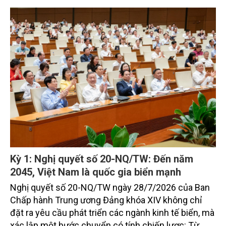
đặt mục tiêu đưa kinh tế biển phát triển nhanh, bền
vững, trở thành động lực quan trọng thúc đẩy tăng
trưởng của tỉnh đến năm 2030, tầm nhìn đến năm
2045.
Kỳ 1: Nghị quyết số 20-NQ/TW: Đến năm
2045, Việt Nam là quốc gia biển mạnh
Nghị quyết số 20-NQ/TW ngày 28/7/2026 của Ban
Chấp hành Trung ương Đảng khóa XIV không chỉ
đặt ra yêu cầu phát triển các ngành kinh tế biển, mà
xác lập một bước chuyển có tính chiến lược: Từ