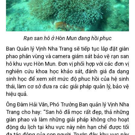
Rạn san hô ở Hòn Mun đang hồi phục
Ban Quản lý Vịnh Nha Trang sẽ tiếp tục lắp đặt giàn
phao phân vùng và camera giám sát bảo vệ rạn san
hô khu vực Hòn Mun. Đơn vị phối hợp với các đơn vị
nghiên cứu khoa học khảo sát, đánh giá đa dạng
sinh học để xem xét mức độ phuc hồi của hệ sinh
thái, làm cơ sở đưa ra các giải pháp quản lý, bảo vệ
hiệu quả.
Ông Đàm Hải Vân, Phó Trưởng Ban quản lý Vịnh Nha
Trang cho hay: “San hô đã mọc rất đẹp, thả những
giàn phao và làm những giải pháp không cho hoạt
động du lịch tại khu vực này nên hạn chế được tối
đa tác động của con người. Trước đây, khu vực này