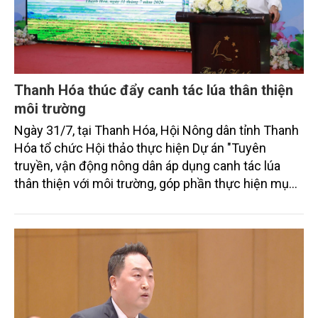
Thanh Hóa thúc đẩy canh tác lúa thân thiện
môi trường
Ngày 31/7, tại Thanh Hóa, Hội Nông dân tỉnh Thanh
Hóa tổ chức Hội thảo thực hiện Dự án "Tuyên
truyền, vận động nông dân áp dụng canh tác lúa
thân thiện với môi trường, góp phần thực hiện mục
tiêu phát thải ròng bằng 0 vào năm 2050". Chương
trình thu hút sự tham gia của đông đảo đại biểu đến
từ các cơ quan quản lý nhà nước, đơn vị nghiên cứu,
doanh nghiệp, hợp tác xã và nông dân đang trực
tiếp triển khai mô hình sản xuất lúa phát thải thấp.