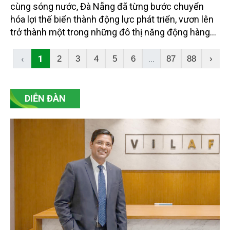
cùng sóng nước, Đà Nẵng đã từng bước chuyển
hóa lợi thế biển thành động lực phát triển, vươn lên
trở thành một trong những đô thị năng động hàng
đầu cả nước. Hành trình ấy không chỉ là câu chuyện
của tăng trưởng kinh tế, mà còn là quá trình gìn giữ
‹
1
...
2
3
4
5
6
87
88
›
và phát huy những giá trị văn hóa biển.
DIỄN ĐÀN