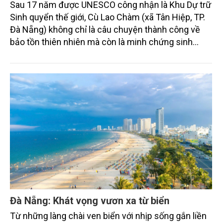
Sau 17 năm được UNESCO công nhận là Khu Dự trữ
Sinh quyển thế giới, Cù Lao Chàm (xã Tân Hiệp, TP.
Đà Nẵng) không chỉ là câu chuyện thành công về
bảo tồn thiên nhiên mà còn là minh chứng sinh
động cho sức mạnh của cộng đồng địa phương
trong phát triển kinh tế biển bền vững. Bằng nhiều
cách thức khác nhau, người dân nơi đây đang trực
tiếp tham gia bảo vệ tài nguyên, gìn giữ bản sắc văn
hóa và tạo dựng sinh kế xanh từ chính những giá trị
của biển đảo quê hương.
Đà Nẵng: Khát vọng vươn xa từ biển
Từ những làng chài ven biển với nhịp sống gắn liền