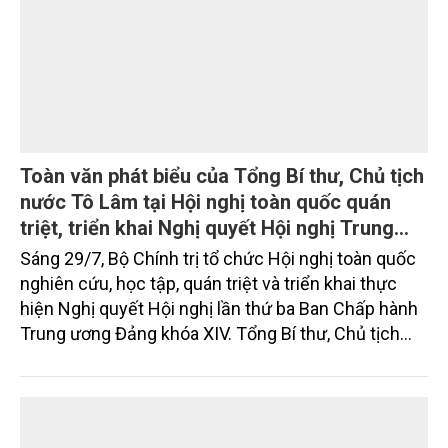
Tình hình sản xuất nông, lâm nghiệp và thủy
sản tháng Bảy và 7 tháng năm 2026
Sản xuất nông, lâm nghiệp và thủy sản tháng Bảy
duy trì ổn định, tập trung vào chăm sóc lúa, hoa
màu vụ mùa và vụ Hè -Thu. Chăn nuôi trâu, bò trong
tháng tiếp tục xu hướng giảm; chăn nuôi lợn phát
triển ổn định; chăn nuôi gia cầm duy trì đà tăng
trưởng khá. Diện tích rừng trồng mới và sản lượng
thủy sản đều tăng nhẹ.