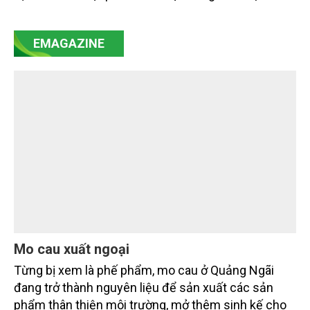
của Nghị quyết số 57-NQ/TW đã trở thành động lực
mạnh mẽ, thúc đẩy quá trình cải cách toàn diện,
EMAGAZINE
minh bạch hóa chuỗi cung ứng và nâng cao hiệu
quả quản lý môi trường, đặc biệt trong hai lĩnh vực
then chốt là nông nghiệp và môi trường.