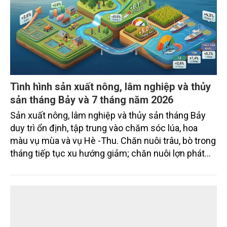
Gốm Ngọc Phù Lãng: Phát huy giá trị làng
nghề bằng khoa học công nghệ và chuyển
đổi số
Bảo tồn giá trị truyền thống gắn với ứng dụng khoa
học công nghệ và chuyển đổi số đang trở thành
hướng đi quan trọng để các làng nghề nâng cao
sức cạnh tranh, mở rộng thị trường và phát triển
bền vững. Tại làng gốm Phù Lãng, xã Phù Lãng, tỉnh
Bắc Ninh, nhiều nghệ nhân và cơ sở sản xuất đã
TIN TỨC
chủ động đổi mới tư duy, đầu tư công nghệ, xây
dựng thương hiệu trên nền tảng giá trị truyền thống.