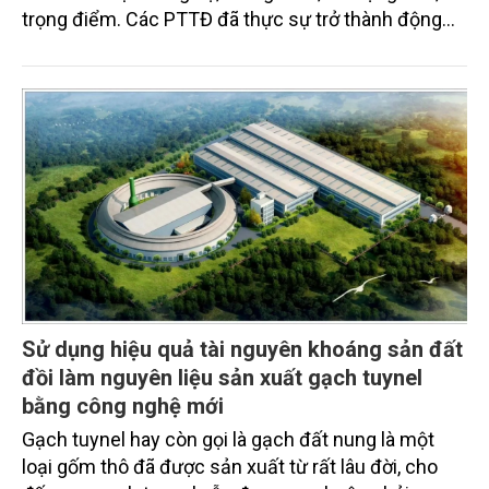
trọng điểm. Các PTTĐ đã thực sự trở thành động
lực tinh thần mạnh mẽ, khơi dậy ý chí, trách nhiệm,
lòng nhiệt huyết của cán bộ, công chức, viên chức
và người lao động trong toàn Cục, quyết tâm hoàn
thành xuất sắc mọi nhiệm vụ được giao.
Sử dụng hiệu quả tài nguyên khoáng sản đất
đồi làm nguyên liệu sản xuất gạch tuynel
bằng công nghệ mới
Gạch tuynel hay còn gọi là gạch đất nung là một
loại gốm thô đã được sản xuất từ rất lâu đời, cho