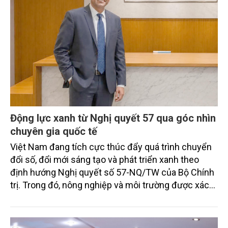
Động lực xanh từ Nghị quyết 57 qua góc nhìn
chuyên gia quốc tế
Việt Nam đang tích cực thúc đẩy quá trình chuyển
đổi số, đổi mới sáng tạo và phát triển xanh theo
định hướng Nghị quyết số 57-NQ/TW của Bộ Chính
trị. Trong đó, nông nghiệp và môi trường được xác
định là hai lĩnh vực trọng điểm chịu tác động sâu
sắc bởi các tiến bộ công nghệ và cam kết bền vững
toàn cầu, đặc biệt là mục tiêu đưa phát thải ròng