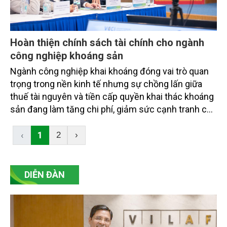
Hoàn thiện chính sách tài chính cho ngành
công nghiệp khoáng sản
Ngành công nghiệp khai khoáng đóng vai trò quan
trọng trong nền kinh tế nhưng sự chồng lấn giữa
thuế tài nguyên và tiền cấp quyền khai thác khoáng
sản đang làm tăng chi phí, giảm sức cạnh tranh của
doanh nghiệp. Do đó, các chuyên gia, nhà khoa học
cho rằng, để phát huy hiệu quả tiềm năng của
‹
1
2
›
ngành cần có hệ sinh thái chính sách phù hợp,
trong đó chính sách tài chính đóng vai trò then
chốt.
DIỄN ĐÀN