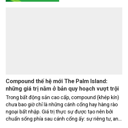
Bộ Nông nghiệp và Môi trường thúc đẩy trao
đổi thông tin, tăng cường phối hợp kỹ thuật
với FDA
Chiều 29/7, tại Hà Nội, Thứ trưởng Bộ Nông nghiệp
và Môi trường Võ Văn Hưng tiếp và làm việc với ông
Mark Abdoo, Phó Giám đốc phụ trách Chính sách và
Chiến lược Toàn cầu, Văn phòng Chính sách và
Chiến lược Toàn cầu, Cơ quan Quản lý Thực phẩm
và Dược phẩm Hoa Kỳ (FDA).
DOANH NGHIỆP