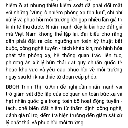
hiếm ồ ạt nhưng thiếu kiểm soát đã phải đối mặt
với những "vùng ô nhiễm phóng xạ tồn lưu", chi phí
xử lý và phục hồi môi trường lớn gấp nhiều lần giá trị
kinh tế thu được. Nhấn mạnh đây là bài học đắt giá
mà Việt Nam không thể lặp lại, đại biểu cho rằng
cần phải đặt ra các ngưỡng an toàn kỹ thuật bắt
buộc, công nghệ tuyển - tách khép kín, mô hình hóa
phát tán phóng xạ, hệ thống quan trắc liên tục,
phương án xử lý bùn thải đạt quy chuẩn quốc tế
hoặc khu vực và yêu cầu phục hồi về môi trường
ngay sau khi khai thác từ đoạn cấp phép.
ĐBQH Trịnh Thị Tú Anh đề nghị cần nhấn mạnh vai
trò giám sát độc lập của cơ quan an toàn bức xạ và
hạt nhân quốc gia trong toàn bộ hoạt động tuyển -
tách, chế biến đất hiếm từ thẩm định công nghệ,
đánh giá rủi ro, kiểm tra hiện trường đến giám sát xử
lý chất thải và phục hồi môi trường.