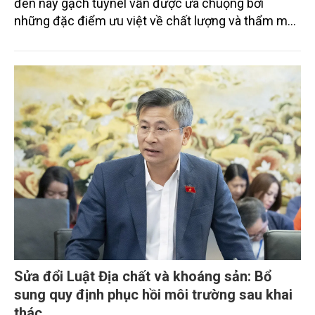
đến nay gạch tuynel vẫn được ưa chuộng bởi
những đặc điểm ưu việt về chất lượng và thẩm mỹ
trong xây dựng. Cùng với sự phát triển chung của
ngành vật liệu xây dựng đã có nhiều công nghệ mới,
nhiều vật liệu mới, tuy nhiên gạch đất nung vẫn
chiếm một vị trí rất quan trọng trong các công trình
đặc biệt là các công trình dân sinh. Hiện nay, gạch
tuynel đã áp dụng nhiều công nghệ sản xuất hiện
đại có thể sử dụng được các nguyên liệu là chất
thải của một số ngành công nghiệp khác như: sử
dụng xỉ nhiệt điện, tro bay, xít than, chất thải của các
mỏ đất, chất thải tái chế, vật liệu đổ thải của công
trình xây dựng,… Ngoài ra bằng công nghệ nung lò
tuynel và lò xoay đã giúp cho việc nâng công xuất,
tăng chất lượng, giảm ô nhiễm môi trường.
Sửa đổi Luật Địa chất và khoáng sản: Bổ
sung quy định phục hồi môi trường sau khai
thác