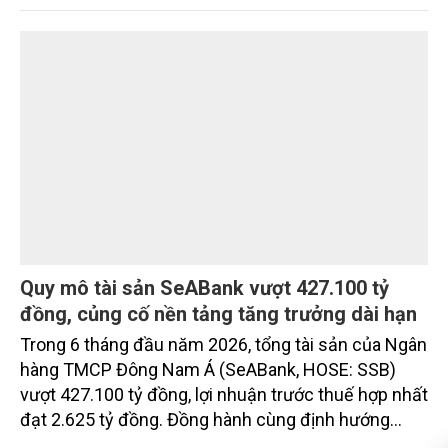
Compound thế hệ mới The Palm Island:
những giá trị nằm ở bản quy hoạch vượt trội
Trong bất động sản cao cấp, compound (khép kín)
chưa bao giờ chỉ là những cánh cổng hay hàng rào
ngoại bất nhập. Giá trị thực sự được tạo nên bởi
chuẩn sống phía sau cánh cổng ấy: sự riêng tư, an
ninh, cộng đồng cư dân tinh hoa và hệ tiện ích, dịch
vụ được thiết kế dành riêng cho họ.