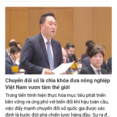
trình thu hút sự tham gia của đông đảo đại biểu đến
từ các cơ quan quản lý nhà nước, đơn vị nghiên cứu,
doanh nghiệp, hợp tác xã và nông dân đang trực
tiếp triển khai mô hình sản xuất lúa phát thải thấp.
Chuyển đổi số là chìa khóa đưa nông nghiệp
Việt Nam vươn tầm thế giới
Trong tiến trình hiện thực hóa mục tiêu phát triển
bền vững và ứng phó với biến đổi khí hậu toàn cầu,
việc đẩy mạnh chuyển đổi số quốc gia được xác
định là bước đột phá chiến lược hàng đầu. Sự ra đời