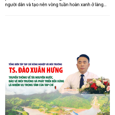
Mo cau xuất ngoại
Từng bị xem là phế phẩm, mo cau ở Quảng Ngãi
đang trở thành nguyên liệu để sản xuất các sản
phẩm thân thiện môi trường, mở thêm sinh kế cho
người dân và tạo nên vòng tuần hoàn xanh ở làng
quê. Trải qua chặng đường dài (từ 2020 đến nay),
chén, dĩa... từ mo cau đã được thị trường trong nước
và quốc tế đón nhận.