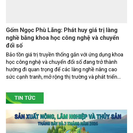
tài nguyên nước và bảo vệ môi trường nước
Đó là phát biểu của TS. Đào Xuân Hưng, Tổng Biên
tập Tạp chí Nông nghiệp và Môi trường tại Hội thảo
“Truyền thông, nâng cao nhận thức về khai thác bền
vững tài nguyên nước và bảo vệ môi trường nước
xuyên biên giới” do Tạp chí Nông nghiệp và Môi
trường phối hợp với Sở Nông nghiệp và Môi trường
tỉnh Lai Châu tổ chức ngày 10/7/2026. Hội thảo thu
hút sự tham gia của hơn 100 đại biểu là lãnh đạo
các đơn vị thuộc Bộ Nông nghiệp và Môi trường,
chuyên gia, nhà khoa học, Sở Nông nghiệp và Môi
trường tỉnh Lai Châu và đại diện các cơ quan đơn vị
doanh nghiệp ở các tỉnh miền núi phía Bắc.