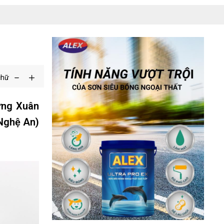
chữ
ừng Xuân
 Nghệ An)