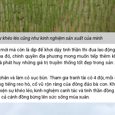
sự khéo léo cũng như kinh nghiệm sản xuất của mình
ới mà còn là dịp để khơi dậy tinh thần thi đua lao động
 Qua đó, chính quyền địa phương mong muốn tiếp thêm k
 và phát huy những giá trị truyền thống tốt đẹp trong sản
phân và làm cỏ sục bùn. Tham gia tranh tài có 4 đội, mỗi
ong tiếng reo hò, cổ vũ rộn ràng của đông đảo bà con. Kh
 hiện sự khéo léo, kinh nghiệm canh tác và tinh thần đồng
àm cả cánh đồng bừng lên sức sống mùa xuân.