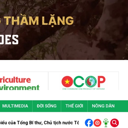
MULTIMEDIA
ĐỜI SỐNG
THẾ GIỚI
NÔNG DÂN
ủ tịch nước Tô Lâm tại Đại hội đại biểu toàn quốc Đoàn Thanh