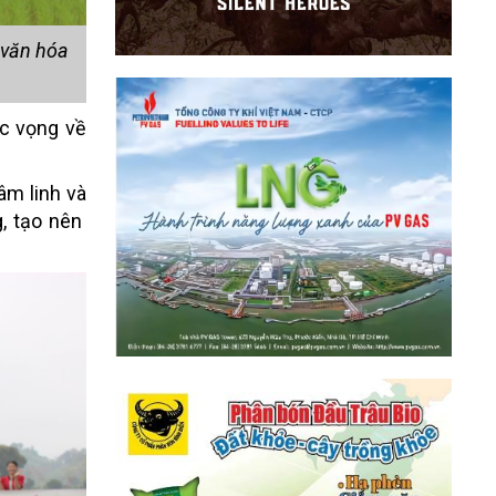
 văn hóa
ớc vọng về
âm linh và
, tạo nên