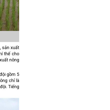
, sản xuất
hí thế cho
 xuất nông
 đội gồm 5
ông chỉ là
 đội. Tiếng