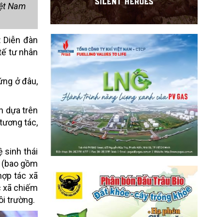
iệt Nam
: Diễn đàn
tế tư nhân
đứng ở đâu,
h dựa trên
tương tác,
 sinh thái
n (bao gồm
hợp tác xã
c xã chiếm
ôi trường.