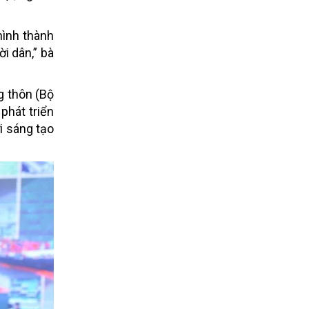
hình thành
i dân,” bà
g thôn (Bộ
phát triển
i sáng tạo