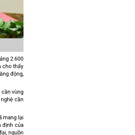
oảng 2.600
n cho thấy
năng động,
p cần vùng
g nghệ cần
ã mang lại
n định của
đại, nguồn