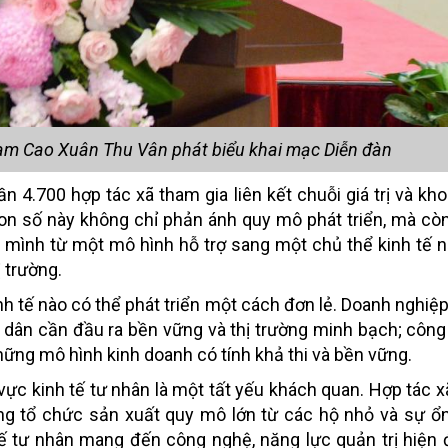
Nam Cao Xuân Thu Vân phát biểu khai mạc Diễn đàn
 4.700 hợp tác xã tham gia liên kết chuỗi giá trị và kh
n số này không chỉ phản ánh quy mô phát triển, mà cò
 mình từ một mô hình hỗ trợ sang một chủ thể kinh tế 
 trường.
nh tế nào có thể phát triển một cách đơn lẻ. Doanh nghiệ
g dân cần đầu ra bền vững và thị trường minh bạch; côn
hững mô hình kinh doanh có tính khả thi và bền vững.
 vực kinh tế tư nhân là một tất yếu khách quan. Hợp tác x
ng tổ chức sản xuất quy mô lớn từ các hộ nhỏ và sự ổ
 tế tư nhân mang đến công nghệ, năng lực quản trị hiện 