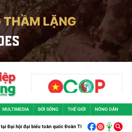
MULTIMEDIA
ĐỜI SỐNG
THẾ GIỚI
NÔNG DÂN
ểu toàn quốc Đoàn Thanh niên cộng sản Hồ Chí Minh lần thứ XI