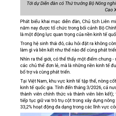
Tới dự Diễn đàn có Thứ trưởng Bộ Nông ngh
Cao X
Phát biểu khai mạc diễn đàn, Chủ tịch Liên
năm nay được tổ chức trong bối cảnh Bộ Chính
là một động lực quan trọng của nền kinh tế quố
Trong hệ sinh thái đó, câu hỏi đặt ra không còn
làm gì và liên kết như thế nào để cùng phát triể
Nhìn ra thế giới, có thể thấy một điểm chung -
các chủ thể đơn lẻ, mà là những nền kinh tế đư
bổ trợ và cùng phát triển.
Tại Việt Nam, khu vực kinh tế tập thể, nòng cốt
kinh tế quốc gia. T
ính đến tháng 3/2026, cả nư
thành viên chính thức và thành viên liên kết
tiếp tục giữ vai trò trụ cột trong xây dựng nô
33,2% hoạt động đa dạng trong các lĩnh vực côn