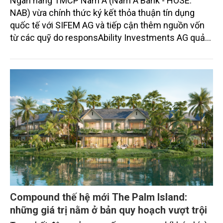
Ngân hàng TMCP Nam Á (Nam A Bank - HOSE:
NAB) vừa chính thức ký kết thỏa thuận tín dụng
quốc tế với SIFEM AG và tiếp cận thêm nguồn vốn
từ các quỹ do responsAbility Investments AG quản
lý, nâng tổng quy mô dòng vốn mà ngân hàng này
thu hút thành công từ đầu năm đến nay lên gần 350
triệu USD.
Compound thế hệ mới The Palm Island:
những giá trị nằm ở bản quy hoạch vượt trội