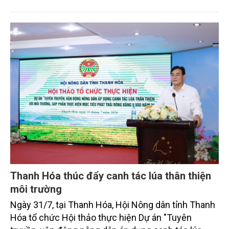
định là hai lĩnh vực trọng điểm chịu tác động sâu
sắc bởi các tiến bộ công nghệ và cam kết bền vững
toàn cầu, đặc biệt là mục tiêu đưa phát thải ròng
bằng 0 (Net-Zero) vào năm 2050.
Thanh Hóa thúc đẩy canh tác lúa thân thiện
môi trường
Ngày 31/7, tại Thanh Hóa, Hội Nông dân tỉnh Thanh
Hóa tổ chức Hội thảo thực hiện Dự án "Tuyên