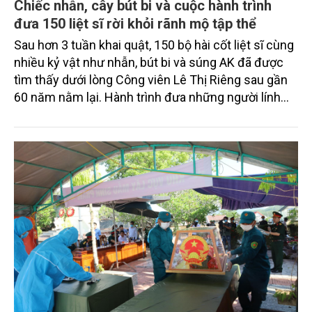
Chiếc nhẫn, cây bút bi và cuộc hành trình
đưa 150 liệt sĩ rời khỏi rãnh mộ tập thể
Sau hơn 3 tuần khai quật, 150 bộ hài cốt liệt sĩ cùng
nhiều kỷ vật như nhẫn, bút bi và súng AK đã được
tìm thấy dưới lòng Công viên Lê Thị Riêng sau gần
60 năm nằm lại. Hành trình đưa những người lính
ngã xuống trong khói lửa Mậu Thân 1968 trở về với
gia đình đang đi đến những trang cuối đầy xúc
động...