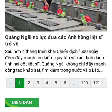
Quảng Ngãi nỗ lực đưa các Anh hùng liệt sĩ
trở về
Sau hơn 4 tháng triển khai Chiến dịch "500 ngày
đêm đẩy mạnh tìm kiếm, quy tập và xác định danh
tính hài cốt liệt sĩ", Quảng Ngãi không chỉ đẩy mạnh
công tác khảo sát, tìm kiếm trong nước và ở Lào,
Campuchia mà còn đồng thời lấy mẫu sinh phẩm
phục vụ giám định ADN, số hóa dữ liệu mộ liệt sĩ.
‹
1
...
2
3
4
5
6
120
121
›
Việc kết hợp nhiều giải pháp đang từng bước nâng
cao hiệu quả xác định danh tính liệt sĩ, đáp ứng
nguyện vọng của thân nhân và thể hiện đạo lý
DIỄN ĐÀN
"Uống nước nhớ nguồn" của dân tộc.