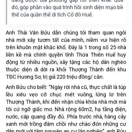
đó, góp phần vào quá trình hồi sinh diện mạo bề
thế của quần thể di tích Cố đô Huế.
Anh Thái Văn Bửu dẫn chúng tôi tham quan ngôi
nhà mới xây tươm tất của mình, niềm vui hiện rõ
trên khuôn mặt khắc khổ. Đây là 1 trong số 25 nhà
liền kề mà chính quyền tỉnh Thừa Thiên Huế huy
động từ nhiều nguồn, xây tặng các hộ dân nghèo
thuộc diện di dời ra khỏi Thượng Thành đến khu
TĐC Hương Sơ, trị giá 220 triệu đồng/ căn.
Anh Bửu cho biết: “Ngày rời nhà cũ, thực chất là túp
lều xiêu vẹo cỡ chục mét vuông, lửng lơ trên
Thượng Thành, khi đến nhận chìa khóa nhà mới mà
tôi cứ ngỡ giấc mơ. Nhà rộng 60m2, hạ tầng điện,
nước, cáp quang đầy đủ. Phía trước nhà, hàng cây
xanh mới trồng đâm chồi như chào đón những cư
dân mới với tâm nguyện an cư lập nghiệp”, anh Bửu