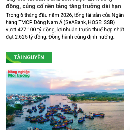
đồng, củng cố nền tảng tăng trưởng dài hạn
Trong 6 tháng đầu năm 2026, tổng tài sản của Ngân
hàng TMCP Đông Nam Á (SeABank, HOSE: SSB)
vượt 427.100 tỷ đồng, lợi nhuận trước thuế hợp nhất
đạt 2.625 tỷ đồng. Đồng hành cùng định hướng
giảm mặt bằng lãi suất để hỗ trợ nền kinh tế,
SeABank tiếp tục duy trì hoạt động hiệu quả, mở
TÀI NGUYÊN
rộng tín dụng, củng cố nguồn vốn và đảm bảo các
chỉ tiêu an toàn.