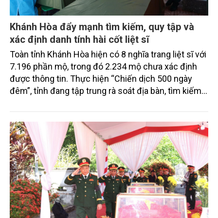
Khánh Hòa đẩy mạnh tìm kiếm, quy tập và
xác định danh tính hài cốt liệt sĩ
Toàn tỉnh Khánh Hòa hiện có 8 nghĩa trang liệt sĩ với
7.196 phần mộ, trong đó 2.234 mộ chưa xác định
được thông tin. Thực hiện “Chiến dịch 500 ngày
đêm”, tỉnh đang tập trung rà soát địa bàn, tìm kiếm,
quy tập hài cốt liệt sĩ, chuẩn hóa dữ liệu và lấy mẫu
giám định ADN, với sự tham gia của các cấp, ngành,
địa phương và lực lượng tại cơ sở.