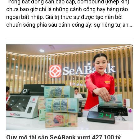
Trong bất động sản cao cấp, compound (khép kín)
chưa bao giờ chỉ là những cánh cổng hay hàng rào
ngoại bất nhập. Giá trị thực sự được tạo nên bởi
chuẩn sống phía sau cánh cổng ấy: sự riêng tư, an
ninh, cộng đồng cư dân tinh hoa và hệ tiện ích, dịch
vụ được thiết kế dành riêng cho họ.
Quy mô tài sản SeABank vượt 427.100 tỷ