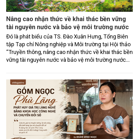
Nâng cao nhận thức về khai thác bền vững
tài nguyên nước và bảo vệ môi trường nước
Đó là phát biểu của TS. Đào Xuân Hưng, Tổng Biên
tập Tạp chí Nông nghiệp và Môi trường tại Hội thảo
“Truyền thông, nâng cao nhận thức về khai thác bền
vững tài nguyên nước và bảo vệ môi trường nước
xuyên biên giới” do Tạp chí Nông nghiệp và Môi
trường phối hợp với Sở Nông nghiệp và Môi trường
tỉnh Lai Châu tổ chức ngày 10/7/2026. Hội thảo thu
hút sự tham gia của hơn 100 đại biểu là lãnh đạo
các đơn vị thuộc Bộ Nông nghiệp và Môi trường,
chuyên gia, nhà khoa học, Sở Nông nghiệp và Môi
trường tỉnh Lai Châu và đại diện các cơ quan đơn vị
doanh nghiệp ở các tỉnh miền núi phía Bắc.