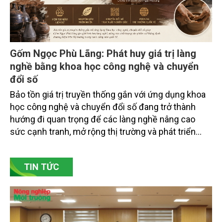
Gốm Ngọc Phù Lãng: Phát huy giá trị làng
nghề bằng khoa học công nghệ và chuyển
đổi số
Bảo tồn giá trị truyền thống gắn với ứng dụng khoa
học công nghệ và chuyển đổi số đang trở thành
hướng đi quan trọng để các làng nghề nâng cao
sức cạnh tranh, mở rộng thị trường và phát triển
bền vững. Tại làng gốm Phù Lãng, xã Phù Lãng, tỉnh
Bắc Ninh, nhiều nghệ nhân và cơ sở sản xuất đã
TIN TỨC
chủ động đổi mới tư duy, đầu tư công nghệ, xây
dựng thương hiệu trên nền tảng giá trị truyền thống.