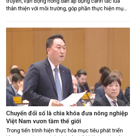
truyền, vận động nông dân áp dụng canh tác lúa
thân thiện với môi trường, góp phần thực hiện mục
tiêu phát thải ròng bằng 0 vào năm 2050". Chương
trình thu hút sự tham gia của đông đảo đại biểu đến
từ các cơ quan quản lý nhà nước, đơn vị nghiên cứu,
doanh nghiệp, hợp tác xã và nông dân đang trực
tiếp triển khai mô hình sản xuất lúa phát thải thấp.
Chuyển đổi số là chìa khóa đưa nông nghiệp
Việt Nam vươn tầm thế giới
Trong tiến trình hiện thực hóa mục tiêu phát triển