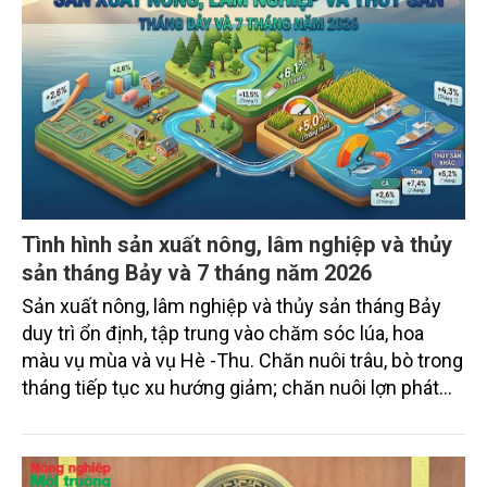
Tình hình sản xuất nông, lâm nghiệp và thủy
sản tháng Bảy và 7 tháng năm 2026
Sản xuất nông, lâm nghiệp và thủy sản tháng Bảy
duy trì ổn định, tập trung vào chăm sóc lúa, hoa
màu vụ mùa và vụ Hè -Thu. Chăn nuôi trâu, bò trong
tháng tiếp tục xu hướng giảm; chăn nuôi lợn phát
triển ổn định; chăn nuôi gia cầm duy trì đà tăng
trưởng khá. Diện tích rừng trồng mới và sản lượng
thủy sản đều tăng nhẹ.