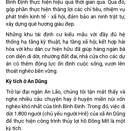
Bình Định thực hiện hiệu quả thời gian qua. Qua đó,
góp phần thực hiện thắng lợi các chỉ tiêu, nhiệm vụ
phát triển kinh tế - xã hội, đảm bảo an ninh trật tự,
xây dựng quê hương giàu đẹp.
Những khu tái định cư kiểu mẫu với đầy đủ hệ
thống hạ tầng kỹ thuật, hạ tầng xã hội, kết hợp hài
hòa với khu dân cư hiện hữu đã giúp hàng ngàn bà
con diện di dời, nhường đất đai, nhà cửa cho các dự
án có thêm động lực ổn định cuộc sống, vươn lên
thoát nghèo bền vững.
Kỳ tích ở An Dũng
Trở lại đại ngàn An Lão, chúng tôi tận mắt thấy và
nghe nhiều câu chuyện hay ở huyện miền núi vốn
nghèo khó nhất của tỉnh Bình Định. Trong đó, việc di
dời 1.800 người (chủ yếu người Hrê) của xã An Dũng
để thực hiện công trình thủy lợi hồ Đồng Mít là một
kỳ tích.