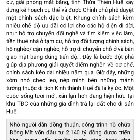
cư, giải phóng mặt bằng, tỉnh Thừa Thiên Huế xây
dựng kế hoạch cụ thể và được Chính phủ phê duyệt
một chính sách đặc biệt. Khung chính sách kèm
nhiều chế độ ưu đãi có lợi cho các hộ diện di dời,
như: hỗ trợ chuyển đổi nghề và tìm kiếm việc làm,
tiền thuê nhà ở tạm cư, hỗ trợ đối tượng chính sách,
hộ nghèo/ cận nghèo, hỗ trợ di chuyển chỗ ở và bàn
giao mặt bằng đúng tiến độ... Đây là bước đột phá
giúp địa phương giải quyết điểm nghẽn về cơ chế,
chính sách kéo dài nhiều năm qua. Giờ đây, những
xóm nhỏ cheo leo, nép mình bên những mảnh
tường thuộc di tích Kinh thành Huế đã là ký ức. Một
cuộc sống tươi mới, xán lạn hơn đang hiện hữu tại
khu TĐC của những gia đình trả lại đất cho di sản
Huế.
Nhờ người dân đồng thuận, công trình hồ chứa
Đồng Mít vốn đầu tư 2.140 tỷ đồng được triển