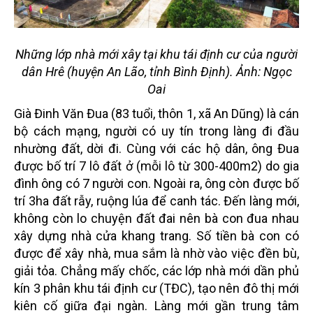
Những lớp nhà mới xây tại khu tái định cư của người
dân Hrê (huyện An Lão, tỉnh Bình Định). Ảnh: Ngọc
Oai
Già Đinh Văn Đua (83 tuổi, thôn 1, xã An Dũng) là cán
bộ cách mạng, người có uy tín trong làng đi đầu
nhường đất, dời đi. Cùng với các hộ dân, ông Đua
được bố trí 7 lô đất ở (mỗi lô từ 300-400m2) do gia
đình ông có 7 người con. Ngoài ra, ông còn được bố
trí 3ha đất rẫy, ruộng lúa để canh tác. Đến làng mới,
không còn lo chuyện đất đai nên bà con đua nhau
xây dựng nhà cửa khang trang. Số tiền bà con có
được để xây nhà, mua sắm là nhờ vào việc đền bù,
giải tỏa. Chẳng mấy chốc, các lớp nhà mới dần phủ
kín 3 phân khu tái định cư (TĐC), tạo nên đô thị mới
kiên cố giữa đại ngàn. Làng mới gần trung tâm