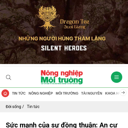
TIN TỨC
NÔNG NGHIỆP
MÔI TRƯỜNG
TÀI NGUYÊN
KHOA HỌC
Đời sống
Tin tức
Sức mạnh của sự đồng thuận: An cư