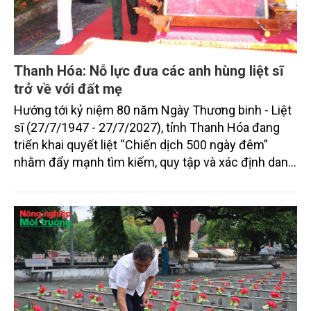
Thanh Hóa: Nỗ lực đưa các anh hùng liệt sĩ
trở về với đất mẹ
Hướng tới kỷ niệm 80 năm Ngày Thương binh - Liệt
sĩ (27/7/1947 - 27/7/2027), tỉnh Thanh Hóa đang
triển khai quyết liệt “Chiến dịch 500 ngày đêm”
nhằm đẩy mạnh tìm kiếm, quy tập và xác định danh
tính hài cốt liệt sĩ, góp phần thực hiện đạo lý “Uống
nước nhớ nguồn”, đáp ứng nguyện vọng của thân
nhân liệt sĩ và Nhân dân.