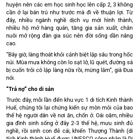
huyện nên các em học sinh học lên cấp 2, 3 không
cần ở lại bán trú như trước mà đi về thuận lợi. Từ
đây, nhiều ngành nghề dịch vụ mới hình thành,
nhiều hộ mở hàng quán, tăng gia sản xuất, chăn
nuôi mở rộng đàn gia súc nên đời sống dần nâng
cao.
“Bây giờ, làng thoát khỏi cảnh biệt lập sâu trong hốc
núi. Mùa mưa không còn lo sạt lở, lũ quét, đường sá
bị cuốn trôi cô lập làng nữa rồi, mừng lắm”, già Đua
nói.
“Trả nợ” cho di sản
Trước đây, mỗi lần đến khu vực 1 di tích Kinh thành
Huế, chúng tôi lại chứng kiến sự mòn mỏi của bao
thế hệ người dân về nơi ăn, chốn ở. Oái oăm, nhiều
gia đình sinh sống ở đây 2-3 thế hệ, mưu sinh đủ
nghề, rồi sinh con đẻ cái, khiến Thượng Thành (di
tích Kinh thành Huế được UNESCO công nhận là Di