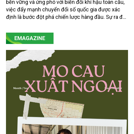
bền vững và ứng phó với biến đổi khí hậu toàn cầu,
việc đẩy mạnh chuyển đổi số quốc gia được xác
định là bước đột phá chiến lược hàng đầu. Sự ra đời
của Nghị quyết số 57-NQ/TW đã trở thành động lực
mạnh mẽ, thúc đẩy quá trình cải cách toàn diện,
EMAGAZINE
minh bạch hóa chuỗi cung ứng và nâng cao hiệu
quả quản lý môi trường, đặc biệt trong hai lĩnh vực
then chốt là nông nghiệp và môi trường.