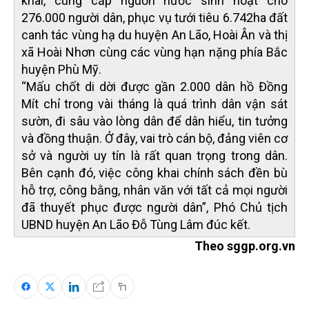
khai, cung cấp nguồn nước sinh hoạt cho
276.000 người dân, phục vụ tưới tiêu 6.742ha đất
canh tác vùng hạ du huyện An Lão, Hoài Ân và thị
xã Hoài Nhơn cùng các vùng hạn nặng phía Bắc
huyện Phù Mỹ.
“Mấu chốt di dời được gần 2.000 dân hồ Đồng
Mít chỉ trong vài tháng là quá trình dân vận sát
sườn, đi sâu vào lòng dân để dân hiểu, tin tưởng
và đồng thuận. Ở đây, vai trò cán bộ, đảng viên cơ
sở và người uy tín là rất quan trọng trong dân.
Bên cạnh đó, việc công khai chính sách đền bù
hỗ trợ, công bằng, nhân văn với tất cả mọi người
đã thuyết phục được người dân”, Phó Chủ tịch
UBND huyện An Lão Đỗ Tùng Lâm đúc kết.
Theo sggp.org.vn