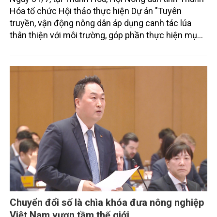
Hóa tổ chức Hội thảo thực hiện Dự án "Tuyên
truyền, vận động nông dân áp dụng canh tác lúa
thân thiện với môi trường, góp phần thực hiện mục
tiêu phát thải ròng bằng 0 vào năm 2050". Chương
trình thu hút sự tham gia của đông đảo đại biểu đến
từ các cơ quan quản lý nhà nước, đơn vị nghiên cứu,
doanh nghiệp, hợp tác xã và nông dân đang trực
tiếp triển khai mô hình sản xuất lúa phát thải thấp.
Chuyển đổi số là chìa khóa đưa nông nghiệp
Việt Nam vươn tầm thế giới