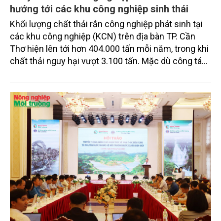
hướng tới các khu công nghiệp sinh thái
Khối lượng chất thải rắn công nghiệp phát sinh tại
các khu công nghiệp (KCN) trên địa bàn TP. Cần
Thơ hiện lên tới hơn 404.000 tấn mỗi năm, trong khi
chất thải nguy hại vượt 3.100 tấn. Mặc dù công tác
thu gom, phân loại và xử lý cơ bản được thực hiện
đúng quy định, nhưng việc thiếu các cơ sở xử lý đạt
chuẩn tại địa phương và khu vực Đồng bằng sông
Cửu Long (ĐBSCL) đang đặt ra nhiều thách thức đối
với mục tiêu phát triển công nghiệp xanh, bền vững.
Những chỉ đạo mới của lãnh đạo thành phố được kỳ
vọng sẽ góp phần tháo gỡ điểm nghẽn này, hướng
tới xây dựng các KCN sạch, sinh thái trong giai
đoạn tới.