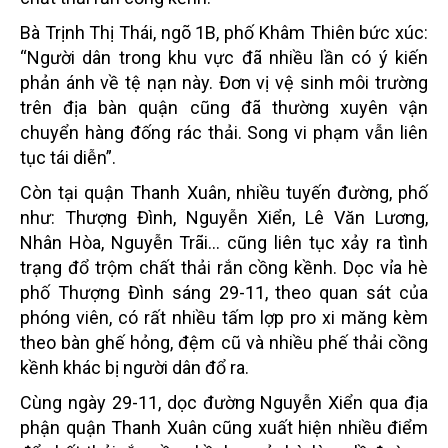
Bà Trịnh Thị Thái, ngõ 1B, phố Khâm Thiên bức xúc:
“Người dân trong khu vực đã nhiều lần có ý kiến
phản ánh về tệ nạn này. Đơn vị vệ sinh môi trường
trên địa bàn quận cũng đã thường xuyên vận
chuyển hàng đống rác thải. Song vi phạm vẫn liên
tục tái diễn”.
Còn tại quận Thanh Xuân, nhiều tuyến đường, phố
như: Thượng Đình, Nguyễn Xiển, Lê Văn Lương,
Nhân Hòa, Nguyễn Trãi… cũng liên tục xảy ra tình
trạng đổ trộm chất thải rắn cồng kềnh. Dọc vỉa hè
phố Thượng Đình sáng 29-11, theo quan sát của
phóng viên, có rất nhiều tấm lợp pro xi măng kèm
theo bàn ghế hỏng, đệm cũ và nhiều phế thải cồng
kềnh khác bị người dân đổ ra.
Cùng ngày 29-11, dọc đường Nguyễn Xiển qua địa
phận quận Thanh Xuân cũng xuất hiện nhiều điểm