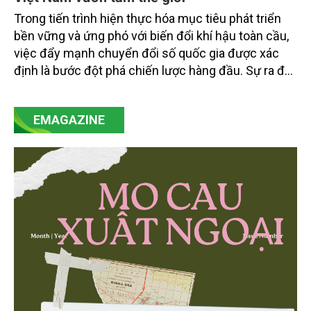
Trong tiến trình hiện thực hóa mục tiêu phát triển
bền vững và ứng phó với biến đổi khí hậu toàn cầu,
việc đẩy mạnh chuyển đổi số quốc gia được xác
định là bước đột phá chiến lược hàng đầu. Sự ra đời
của Nghị quyết số 57-NQ/TW đã trở thành động lực
mạnh mẽ, thúc đẩy quá trình cải cách toàn diện,
EMAGAZINE
minh bạch hóa chuỗi cung ứng và nâng cao hiệu
quả quản lý môi trường, đặc biệt trong hai lĩnh vực
then chốt là nông nghiệp và môi trường.