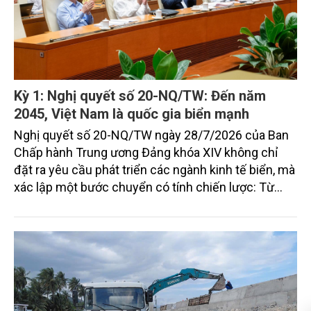
Kỳ 1: Nghị quyết số 20-NQ/TW: Đến năm
2045, Việt Nam là quốc gia biển mạnh
Nghị quyết số 20-NQ/TW ngày 28/7/2026 của Ban
Chấp hành Trung ương Đảng khóa XIV không chỉ
đặt ra yêu cầu phát triển các ngành kinh tế biển, mà
xác lập một bước chuyển có tính chiến lược: Từ
"khai thác biển" sang "quản trị biển hiện đại"; từ
"phát triển kinh tế ven biển" sang "xây dựng quốc
gia biển mạnh". Trong bước chuyển ấy, ngành Nông
nghiệp và Môi trường giữ vai trò đặc biệt quan trọng,
từ hoàn thiện thể chế, quy hoạch không gian biển,
quản lý tài nguyên đến bảo vệ môi trường, phục hồi
hệ sinh thái và kiến tạo sinh kế bền vững cho người