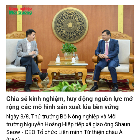
trưởng khá. Diện tích rừng trồng mới và sản lượng
thủy sản đều tăng nhẹ.
Chia sẻ kinh nghiệm, huy động nguồn lực mở
rộng các mô hình sản xuất lúa bền vững
Ngày 3/8, Thứ trưởng Bộ Nông nghiệp và Môi
trường Nguyễn Hoàng Hiệp tiếp xã giao ông Shaun
Seow - CEO Tổ chức Liên minh Từ thiện châu Á
(PAA).