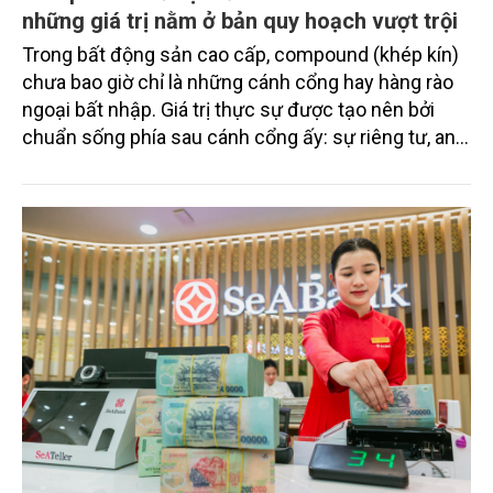
những giá trị nằm ở bản quy hoạch vượt trội
Trong bất động sản cao cấp, compound (khép kín)
chưa bao giờ chỉ là những cánh cổng hay hàng rào
ngoại bất nhập. Giá trị thực sự được tạo nên bởi
chuẩn sống phía sau cánh cổng ấy: sự riêng tư, an
ninh, cộng đồng cư dân tinh hoa và hệ tiện ích, dịch
vụ được thiết kế dành riêng cho họ.