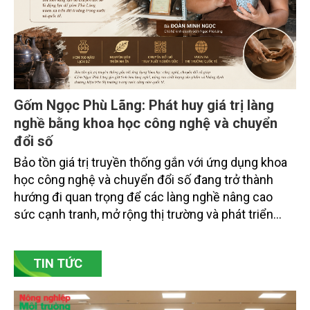
Gốm Ngọc Phù Lãng: Phát huy giá trị làng
nghề bằng khoa học công nghệ và chuyển
đổi số
Bảo tồn giá trị truyền thống gắn với ứng dụng khoa
học công nghệ và chuyển đổi số đang trở thành
hướng đi quan trọng để các làng nghề nâng cao
sức cạnh tranh, mở rộng thị trường và phát triển
bền vững. Tại làng gốm Phù Lãng, xã Phù Lãng, tỉnh
Bắc Ninh, nhiều nghệ nhân và cơ sở sản xuất đã
TIN TỨC
chủ động đổi mới tư duy, đầu tư công nghệ, xây
dựng thương hiệu trên nền tảng giá trị truyền thống.