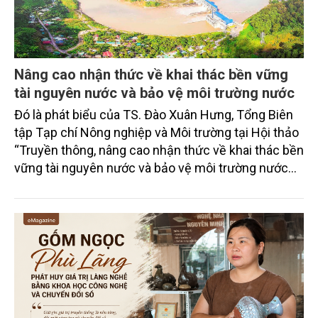
Nâng cao nhận thức về khai thác bền vững
tài nguyên nước và bảo vệ môi trường nước
Đó là phát biểu của TS. Đào Xuân Hưng, Tổng Biên
tập Tạp chí Nông nghiệp và Môi trường tại Hội thảo
“Truyền thông, nâng cao nhận thức về khai thác bền
vững tài nguyên nước và bảo vệ môi trường nước
xuyên biên giới” do Tạp chí Nông nghiệp và Môi
trường phối hợp với Sở Nông nghiệp và Môi trường
tỉnh Lai Châu tổ chức ngày 10/7/2026. Hội thảo thu
hút sự tham gia của hơn 100 đại biểu là lãnh đạo
các đơn vị thuộc Bộ Nông nghiệp và Môi trường,
chuyên gia, nhà khoa học, Sở Nông nghiệp và Môi
trường tỉnh Lai Châu và đại diện các cơ quan đơn vị
doanh nghiệp ở các tỉnh miền núi phía Bắc.