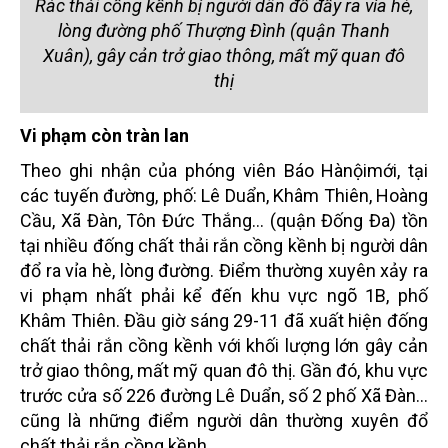
Rác thải cồng kềnh bị người dân đổ đầy ra vỉa hè,
lòng đường phố Thượng Đình (quận Thanh
Xuân), gây cản trở giao thông, mất mỹ quan đô
thị
Vi phạm còn tràn lan
Theo ghi nhận của phóng viên Báo Hànộimới, tại
các tuyến đường, phố: Lê Duẩn, Khâm Thiên, Hoàng
Cầu, Xã Đàn, Tôn Đức Thắng… (quận Đống Đa) tồn
tại nhiều đống chất thải rắn cồng kềnh bị người dân
đổ ra vỉa hè, lòng đường. Điểm thường xuyên xảy ra
vi phạm nhất phải kể đến khu vực ngõ 1B, phố
Khâm Thiên. Đầu giờ sáng 29-11 đã xuất hiện đống
chất thải rắn cồng kềnh với khối lượng lớn gây cản
trở giao thông, mất mỹ quan đô thị. Gần đó, khu vực
trước cửa số 226 đường Lê Duẩn, số 2 phố Xã Đàn…
cũng là những điểm người dân thường xuyên đổ
chất thải rắn cồng kềnh.