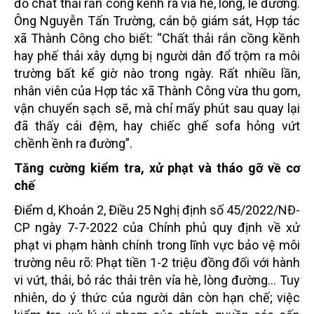
đổ chất thải rắn cồng kềnh ra vỉa hè, lòng, lề đường.
Ông Nguyễn Tấn Trường, cán bộ giám sát, Hợp tác
xã Thành Công cho biết: “Chất thải rắn cồng kềnh
hay phế thải xây dựng bị người dân đổ trộm ra môi
trường bất kể giờ nào trong ngày. Rất nhiều lần,
nhân viên của Hợp tác xã Thành Công vừa thu gom,
vận chuyển sạch sẽ, mà chỉ mấy phút sau quay lại
đã thấy cái đệm, hay chiếc ghế sofa hỏng vứt
chềnh ềnh ra đường”.
Tăng cường kiểm tra, xử phạt
và tháo gỡ về cơ
chế
Điểm d, Khoản 2, Điều 25 Nghị định số 45/2022/NĐ-
CP ngày 7-7-2022 của Chính phủ quy định về xử
phạt vi phạm hành chính trong lĩnh vực bảo vệ môi
trường nêu rõ: Phạt tiền 1-2 triệu đồng đối với hành
vi vứt, thải, bỏ rác thải trên vỉa hè, lòng đường… Tuy
nhiên, do ý thức của người dân còn hạn chế; việc