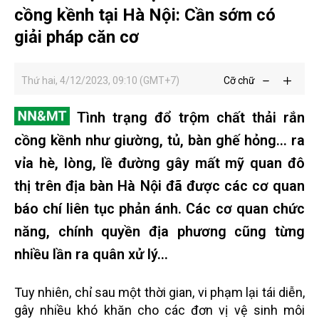
cồng kềnh tại Hà Nội: Cần sớm có
giải pháp căn cơ
Thứ hai, 4/12/2023, 09:10 (GMT+7)
Cỡ chữ
Tình trạng đổ trộm chất thải rắn
cồng kềnh như giường, tủ, bàn ghế hỏng… ra
vỉa hè, lòng, lề đường gây mất mỹ quan đô
thị trên địa bàn Hà Nội đã được các cơ quan
báo chí liên tục phản ánh. Các cơ quan chức
năng, chính quyền địa phương cũng từng
nhiều lần ra quân xử lý…
Tuy nhiên, chỉ sau một thời gian, vi phạm lại tái diễn,
gây nhiều khó khăn cho các đơn vị vệ sinh môi