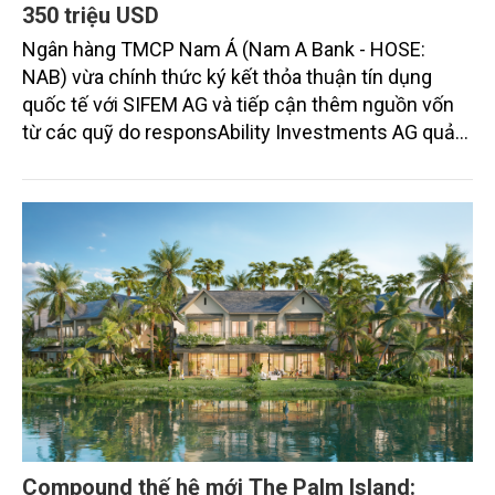
350 triệu USD
Ngân hàng TMCP Nam Á (Nam A Bank - HOSE:
NAB) vừa chính thức ký kết thỏa thuận tín dụng
quốc tế với SIFEM AG và tiếp cận thêm nguồn vốn
từ các quỹ do responsAbility Investments AG quản
lý, nâng tổng quy mô dòng vốn mà ngân hàng này
thu hút thành công từ đầu năm đến nay lên gần 350
triệu USD.
Compound thế hệ mới The Palm Island: