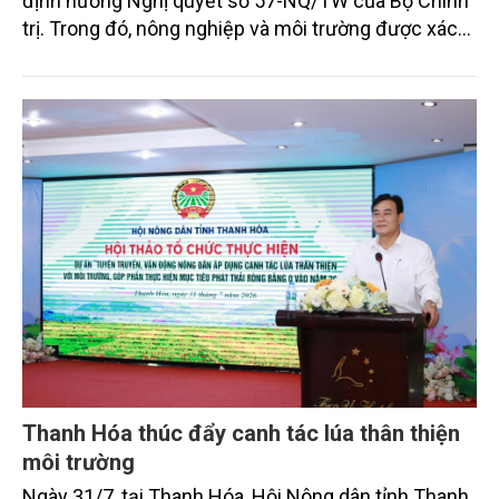
định hướng Nghị quyết số 57-NQ/TW của Bộ Chính
trị. Trong đó, nông nghiệp và môi trường được xác
định là hai lĩnh vực trọng điểm chịu tác động sâu
sắc bởi các tiến bộ công nghệ và cam kết bền vững
toàn cầu, đặc biệt là mục tiêu đưa phát thải ròng
bằng 0 (Net-Zero) vào năm 2050.
Thanh Hóa thúc đẩy canh tác lúa thân thiện
môi trường
Ngày 31/7, tại Thanh Hóa, Hội Nông dân tỉnh Thanh