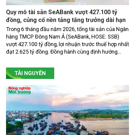
Quy mô tài sản SeABank vượt 427.100 tỷ
đồng, củng cố nền tảng tăng trưởng dài hạn
Trong 6 tháng đầu năm 2026, tổng tài sản của Ngân
hàng TMCP Đông Nam Á (SeABank, HOSE: SSB)
vượt 427.100 tỷ đồng, lợi nhuận trước thuế hợp nhất
đạt 2.625 tỷ đồng. Đồng hành cùng định hướng
giảm mặt bằng lãi suất để hỗ trợ nền kinh tế,
SeABank tiếp tục duy trì hoạt động hiệu quả, mở
TÀI NGUYÊN
rộng tín dụng, củng cố nguồn vốn và đảm bảo các
chỉ tiêu an toàn.