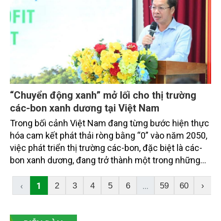
“Chuyển động xanh” mở lối cho thị trường
các-bon xanh dương tại Việt Nam
Trong bối cảnh Việt Nam đang từng bước hiện thực
hóa cam kết phát thải ròng bằng “0” vào năm 2050,
việc phát triển thị trường các-bon, đặc biệt là các-
bon xanh dương, đang trở thành một trong những
hướng đi quan trọng nhằm kết hợp giữa bảo tồn
thiên nhiên và phát triển kinh tế xanh.
‹
1
...
2
3
4
5
6
59
60
›