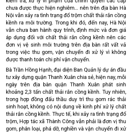
kiểm tra, xử lý vi phạm của chính quyền các cấp
chưa được thực hiện nghiêm… nên trên địa bàn Hà
Nội vẫn xảy ra tình trạng đổ trộm chất thải rắn cồng
kềnh ra môi trường. Trong khi đó, đến nay, Hà Nội
vẫn chưa ban hành quy trình, định mức và đơn giá
áp dụng đối với chất thải rắn cồng kềnh nên các
đơn vị vệ sinh môi trường trên địa bàn rất vất vả
trong việc thu gom, vận chuyển đi xử lý vì không
được thanh toán chi phí vận chuyển.
Bà Trần Hồng Hạnh, đại diện Ban Quản lý dự án đầu
tư xây dựng quận Thanh Xuân chia sẻ, hiện nay, mỗi
ngày trên địa bàn quận Thanh Xuân phát sinh
khoảng 2,3 tấn chất thải rắn cồng kềnh. Tuy nhiên,
trong hợp đồng đấu thầu duy trì thu gom rác thải
sinh hoạt, không có nội dung về kinh phí xử lý chất
thải rắn cồng kềnh. Thực tế, khi xảy ra tình trạng đổ
trộm, Hợp tác xã Thành Công vẫn phải là đơn vị thu
gom, phân loại, phá dỡ, nghiền và vận chuyển đi xử