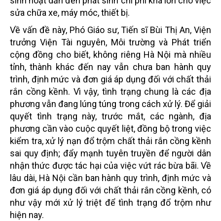
sinh hoạt dẫn đến phát sinh chi phí khá lớn cho việc
sửa chữa xe, máy móc, thiết bị.
Về vấn đề này, Phó Giáo sư, Tiến sĩ Bùi Thị An, Viện
trưởng Viện Tài nguyên, Môi trường và Phát triển
cộng đồng cho biết, không riêng Hà Nội mà nhiều
tỉnh, thành khác đến nay vẫn chưa ban hành quy
trình, định mức và đơn giá áp dụng đối với chất thải
rắn cồng kềnh. Vì vậy, tình trạng chung là các địa
phương vẫn đang lúng túng trong cách xử lý. Để giải
quyết tình trạng này, trước mắt, các ngành, địa
phương cần vào cuộc quyết liệt, đồng bộ trong việc
kiểm tra, xử lý nạn đổ trộm chất thải rắn cồng kềnh
sai quy định; đẩy mạnh tuyên truyền để người dân
nhận thức được tác hại của việc vứt rác bừa bãi. Về
lâu dài, Hà Nội cần ban hành quy trình, định mức và
đơn giá áp dụng đối với chất thải rắn cồng kềnh, có
như vậy mới xử lý triệt để tình trạng đổ trộm như
hiện nay.