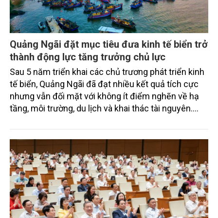
Quảng Ngãi đặt mục tiêu đưa kinh tế biển trở
thành động lực tăng trưởng chủ lực
Sau 5 năm triển khai các chủ trương phát triển kinh
tế biển, Quảng Ngãi đã đạt nhiều kết quả tích cực
nhưng vẫn đối mặt với không ít điểm nghẽn về hạ
tầng, môi trường, du lịch và khai thác tài nguyên.
Nghị quyết mới của Ban Chấp hành Đảng bộ tỉnh
đặt mục tiêu đưa kinh tế biển phát triển nhanh, bền
vững, trở thành động lực quan trọng thúc đẩy tăng
trưởng của tỉnh đến năm 2030, tầm nhìn đến năm
2045.