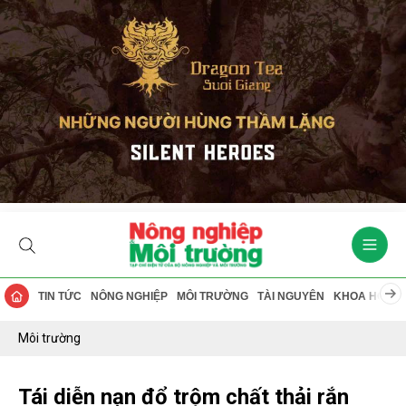
TIN TỨC
NÔNG NGHIỆP
MÔI TRƯỜNG
TÀI NGUYÊN
KHOA HỌC
Môi trường
Tái diễn nạn đổ trộm chất thải rắn