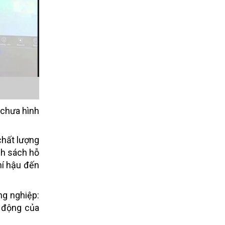
 chưa hình
chất lượng
nh sách hỗ
hí hậu đến
ng nghiệp:
o động của