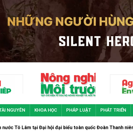
TÀI NGUYÊN
KHOA HỌC
PHÁP LUẬT
PHÁT TRIỂN
ại Đại hội đại biểu toàn quốc Đoàn Thanh niên cộng sản Hồ Ch