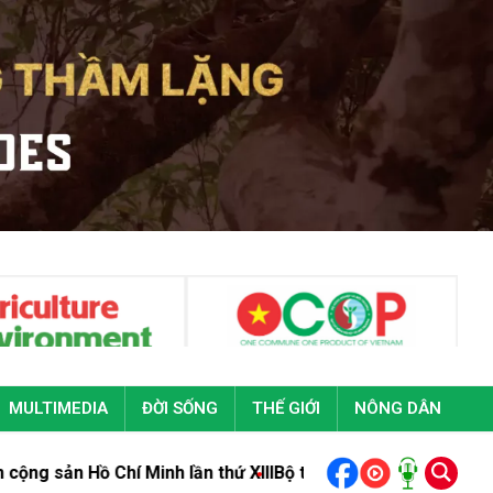
MULTIMEDIA
ĐỜI SỐNG
THẾ GIỚI
NÔNG DÂN
í Minh lần thứ XIII
Bộ trưởng Trịnh Việt Hùng gửi Thư Chúc