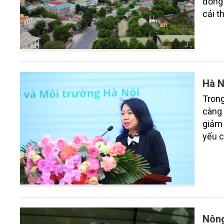
đồng 
cải t
Hà N
Trong
càng 
giảm 
yếu c
nước 
dân c
Nông