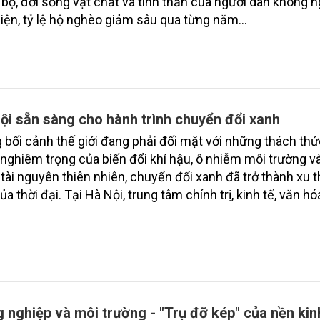
bộ, đời sống vật chất và tinh thần của người dân không 
hiện, tỷ lệ hộ nghèo giảm sâu qua từng năm…
ội sẵn sàng cho hành trình chuyển đổi xanh
 bối cảnh thế giới đang phải đối mặt với những thách th
nghiêm trọng của biến đổi khí hậu, ô nhiễm môi trường v
tài nguyên thiên nhiên, chuyển đổi xanh đã trở thành xu t
ủa thời đại. Tại Hà Nội, trung tâm chính trị, kinh tế, văn h
đang đứng trước áp lực lớn từ tốc độ đô thị hóa nhanh, 
ư dày đặc và lượng phương tiện giao thông khổng lồ.
 nghiệp và môi trường - "Trụ đỡ kép" của nền kin