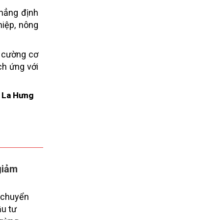
khẳng định
hiệp, nông
g cường cơ
ch ứng với
La Hưng
giảm
 chuyển
u tư