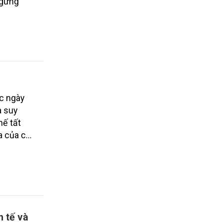
ngừng
ức ngày
à suy
hế tất
óa của cả
mật độ
h tế và