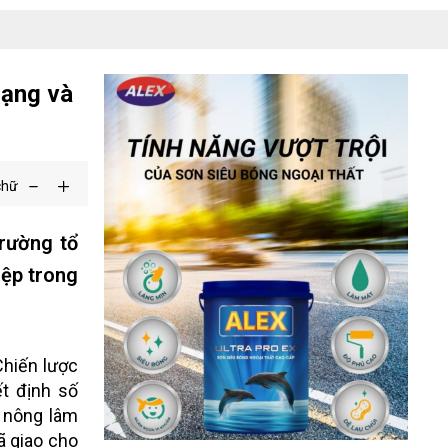
rạng và
chữ
trường tổ
iệp trong
Chiến lược
t định số
n nông lâm
ã giao cho