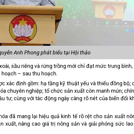
guyễn Anh Phong phát biểu tại Hội thảo
oài, sầu riêng và rừng trồng mới chỉ đạt mức trung bình,
u hoạch – sau thu hoạch.
ược xác định gồm: hạ tầng kỹ thuật yếu và thiếu đồng bộ; 
i hóa chuyên nghiệp; tổ chức sản xuất còn manh mún; chí
u tư; cùng với tác động ngày càng rõ nét của biến đổi k
 hóa đã mang lại hiệu quả kinh tế rõ rệt cho sản xuất nô
ản xuất, nâng cao giá trị nông sản và giải phóng sức la