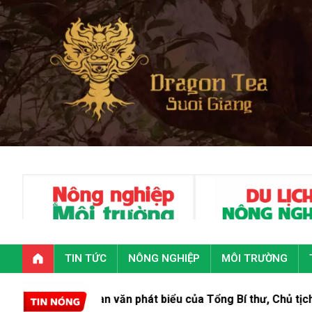
TIN TỨC
NÔNG NGHIỆP
MÔI TRƯỜNG
Toàn văn phát biểu của Tổng Bí thư, Chủ tịch nước Tô Lâm t