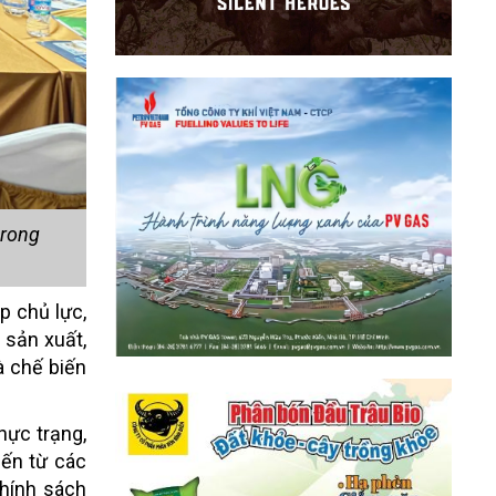
trong
p chủ lực,
 sản xuất,
à chế biến
hực trạng,
iến từ các
chính sách