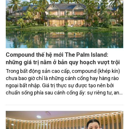
Compound thế hệ mới The Palm Island:
những giá trị nằm ở bản quy hoạch vượt trội
Trong bất động sản cao cấp, compound (khép kín)
chưa bao giờ chỉ là những cánh cổng hay hàng rào
ngoại bất nhập. Giá trị thực sự được tạo nên bởi
chuẩn sống phía sau cánh cổng ấy: sự riêng tư, an
ninh, cộng đồng cư dân tinh hoa và hệ tiện ích, dịch
vụ được thiết kế dành riêng cho họ.