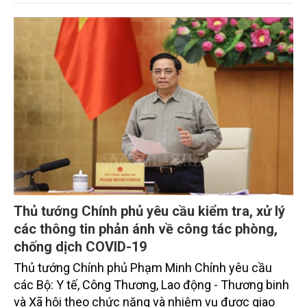
lược lâu dài, chống là quan trọng, thường xuyên”,
thực hiện thắng lợi “mục tiêu kép”: vừa phòng,
chống đại dịch COVID-19, vừa phục hồi và phát triển
kinh tế - xã hội, bảo đảm an sinh xã hội và đời sống,
sức khỏe nhân dân.
Thủ tướng Chính phủ yêu cầu kiểm tra, xử lý
các thông tin phản ánh về công tác phòng,
chống dịch COVID-19
Thủ tướng Chính phủ Phạm Minh Chính yêu cầu
các Bộ: Y tế, Công Thương, Lao động - Thương binh
và Xã hội theo chức năng và nhiệm vụ được giao