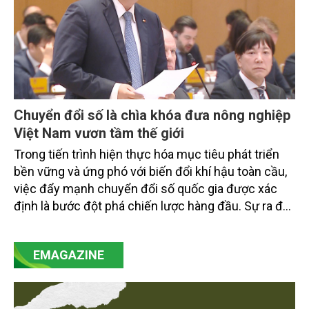
Chuyển đổi số là chìa khóa đưa nông nghiệp
Việt Nam vươn tầm thế giới
Trong tiến trình hiện thực hóa mục tiêu phát triển
bền vững và ứng phó với biến đổi khí hậu toàn cầu,
việc đẩy mạnh chuyển đổi số quốc gia được xác
định là bước đột phá chiến lược hàng đầu. Sự ra đời
của Nghị quyết số 57-NQ/TW đã trở thành động lực
mạnh mẽ, thúc đẩy quá trình cải cách toàn diện,
EMAGAZINE
minh bạch hóa chuỗi cung ứng và nâng cao hiệu
quả quản lý môi trường, đặc biệt trong hai lĩnh vực
then chốt là nông nghiệp và môi trường.