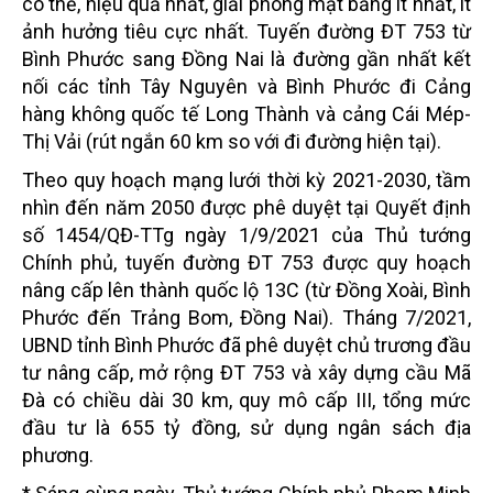
có thể, hiệu quả nhất, giải phóng mặt bằng ít nhất, ít
ảnh hưởng tiêu cực nhất. Tuyến đường ĐT 753 từ
Bình Phước sang Đồng Nai là đường gần nhất kết
nối các tỉnh Tây Nguyên và Bình Phước đi Cảng
hàng không quốc tế Long Thành và cảng Cái Mép-
Thị Vải (rút ngắn 60 km so với đi đường hiện tại).
Theo quy hoạch mạng lưới thời kỳ 2021-2030, tầm
nhìn đến năm 2050 được phê duyệt tại Quyết định
số 1454/QĐ-TTg ngày 1/9/2021 của Thủ tướng
Chính phủ, tuyến đường ĐT 753 được quy hoạch
nâng cấp lên thành quốc lộ 13C (từ Đồng Xoài, Bình
Phước đến Trảng Bom, Đồng Nai). Tháng 7/2021,
UBND tỉnh Bình Phước đã phê duyệt chủ trương đầu
tư nâng cấp, mở rộng ĐT 753 và xây dựng cầu Mã
Đà có chiều dài 30 km, quy mô cấp III, tổng mức
đầu tư là 655 tỷ đồng, sử dụng ngân sách địa
phương.