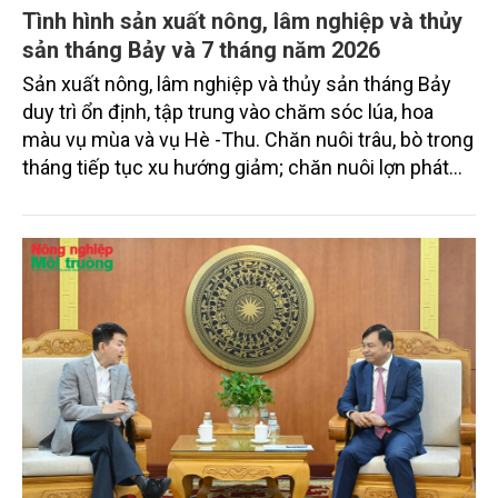
Tình hình sản xuất nông, lâm nghiệp và thủy
sản tháng Bảy và 7 tháng năm 2026
Sản xuất nông, lâm nghiệp và thủy sản tháng Bảy
duy trì ổn định, tập trung vào chăm sóc lúa, hoa
màu vụ mùa và vụ Hè -Thu. Chăn nuôi trâu, bò trong
tháng tiếp tục xu hướng giảm; chăn nuôi lợn phát
triển ổn định; chăn nuôi gia cầm duy trì đà tăng
trưởng khá. Diện tích rừng trồng mới và sản lượng
thủy sản đều tăng nhẹ.