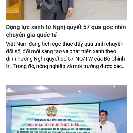
Động lực xanh từ Nghị quyết 57 qua góc nhìn
chuyên gia quốc tế
Việt Nam đang tích cực thúc đẩy quá trình chuyển
đổi số, đổi mới sáng tạo và phát triển xanh theo
định hướng Nghị quyết số 57-NQ/TW của Bộ Chính
trị. Trong đó, nông nghiệp và môi trường được xác
định là hai lĩnh vực trọng điểm chịu tác động sâu
sắc bởi các tiến bộ công nghệ và cam kết bền vững
toàn cầu, đặc biệt là mục tiêu đưa phát thải ròng
bằng 0 (Net-Zero) vào năm 2050.