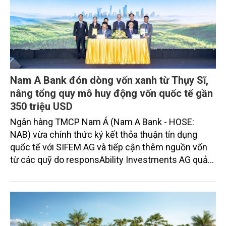
Nam A Bank đón dòng vốn xanh từ Thụy Sĩ,
nâng tổng quy mô huy động vốn quốc tế gần
350 triệu USD
Ngân hàng TMCP Nam Á (Nam A Bank - HOSE:
NAB) vừa chính thức ký kết thỏa thuận tín dụng
quốc tế với SIFEM AG và tiếp cận thêm nguồn vốn
từ các quỹ do responsAbility Investments AG quản
lý, nâng tổng quy mô dòng vốn mà ngân hàng này
thu hút thành công từ đầu năm đến nay lên gần 350
triệu USD.