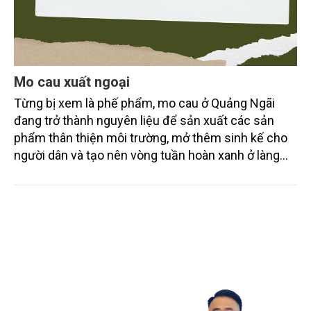
Mo cau xuất ngoại
Từng bị xem là phế phẩm, mo cau ở Quảng Ngãi
đang trở thành nguyên liệu để sản xuất các sản
phẩm thân thiện môi trường, mở thêm sinh kế cho
người dân và tạo nên vòng tuần hoàn xanh ở làng
quê. Trải qua chặng đường dài (từ 2020 đến nay),
chén, dĩa... từ mo cau đã được thị trường trong nước
và quốc tế đón nhận.