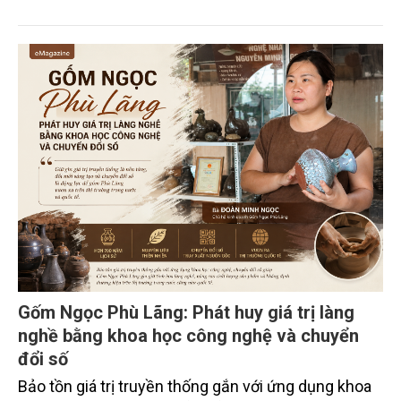
xuyên biên giới” do Tạp chí Nông nghiệp và Môi
trường phối hợp với Sở Nông nghiệp và Môi trường
tỉnh Lai Châu tổ chức ngày 10/7/2026. Hội thảo thu
hút sự tham gia của hơn 100 đại biểu là lãnh đạo
các đơn vị thuộc Bộ Nông nghiệp và Môi trường,
chuyên gia, nhà khoa học, Sở Nông nghiệp và Môi
trường tỉnh Lai Châu và đại diện các cơ quan đơn vị
doanh nghiệp ở các tỉnh miền núi phía Bắc.
Gốm Ngọc Phù Lãng: Phát huy giá trị làng
nghề bằng khoa học công nghệ và chuyển
đổi số
Bảo tồn giá trị truyền thống gắn với ứng dụng khoa