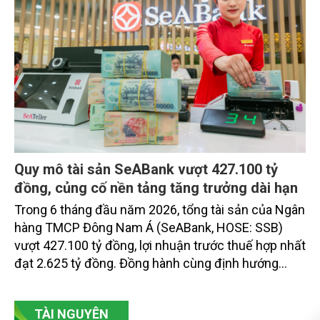
Quy mô tài sản SeABank vượt 427.100 tỷ
đồng, củng cố nền tảng tăng trưởng dài hạn
Trong 6 tháng đầu năm 2026, tổng tài sản của Ngân
hàng TMCP Đông Nam Á (SeABank, HOSE: SSB)
vượt 427.100 tỷ đồng, lợi nhuận trước thuế hợp nhất
đạt 2.625 tỷ đồng. Đồng hành cùng định hướng
giảm mặt bằng lãi suất để hỗ trợ nền kinh tế,
SeABank tiếp tục duy trì hoạt động hiệu quả, mở
TÀI NGUYÊN
rộng tín dụng, củng cố nguồn vốn và đảm bảo các