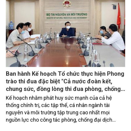
Ban hành Kế hoạch Tổ chức thực hiện Phong
trào thi đua đặc biệt "Cả nước đoàn kết,
chung sức, đồng lòng thi đua phòng, chống
và chiến thắng đại dịch COVID-19" của
Kế hoạch nhằm phát huy sức mạnh của cả hệ
Ngành TN&MT
thống chính trị, các tập thể, cá nhân ngành tài
nguyên và môi trường tập trung cao nhất mọi
nguồn lực cho công tác phòng, chống đại dịch
COVID-19 với phương châm “phòng là cơ bản, chiến