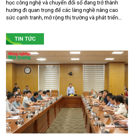
học công nghệ và chuyển đổi số đang trở thành
hướng đi quan trọng để các làng nghề nâng cao
sức cạnh tranh, mở rộng thị trường và phát triển
bền vững. Tại làng gốm Phù Lãng, xã Phù Lãng, tỉnh
Bắc Ninh, nhiều nghệ nhân và cơ sở sản xuất đã
TIN TỨC
chủ động đổi mới tư duy, đầu tư công nghệ, xây
dựng thương hiệu trên nền tảng giá trị truyền thống.