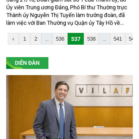
Ủy viên Trung ương Đảng, Phó Bí thư Thường trực
Thành ủy Nguyễn Thị Tuyến làm trưởng đoàn, đã
làm việc với Ban Thường vụ Quận ủy Tây Hồ về
công tác lãnh đạo, chỉ đạo, tổ chức thực hiện Nghị
quyết số 08-NQ/TU và Chỉ thị số 09-CT/TU của
...
537
...
‹
1
2
536
538
541
542
Thành ủy Hà Nội. Tham gia đoàn có Trưởng Ban Dân
vận Thành ủy Nguyễn Doãn Toản.
DIỄN ĐÀN