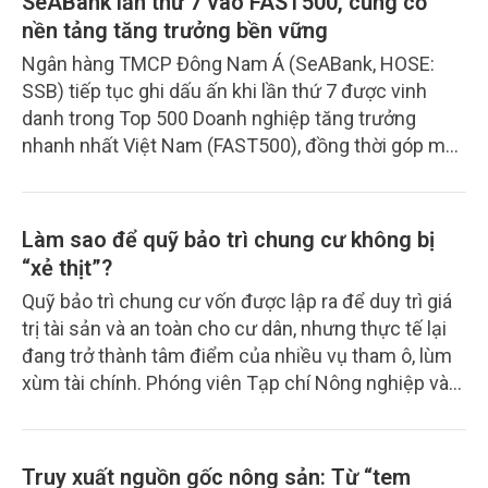
SeABank lần thứ 7 vào FAST500, củng cố
nền tảng tăng trưởng bền vững
Ngân hàng TMCP Đông Nam Á (SeABank, HOSE:
SSB) tiếp tục ghi dấu ấn khi lần thứ 7 được vinh
danh trong Top 500 Doanh nghiệp tăng trưởng
nhanh nhất Việt Nam (FAST500), đồng thời góp mặt
trong Top 50 Doanh nghiệp tăng trưởng xuất sắc
năm 2026. Kết quả này cho thấy đà tăng trưởng ổn
định của Ngân hàng trong bối cảnh môi trường kinh
Làm sao để quỹ bảo trì chung cư không bị
doanh nhiều biến động, đồng thời phản ánh sự cải
“xẻ thịt”?
thiện về chất lượng tăng trưởng.
Quỹ bảo trì chung cư vốn được lập ra để duy trì giá
trị tài sản và an toàn cho cư dân, nhưng thực tế lại
đang trở thành tâm điểm của nhiều vụ tham ô, lùm
xùm tài chính. Phóng viên Tạp chí Nông nghiệp và
Môi trường đã có cuộc trao đổi với Luật sư Trương
Ngọc Liêu (Đoàn Luật sư Hà Nội) để đi tìm lời giải
cho bài toán minh bạch hóa dòng tiền này.
Truy xuất nguồn gốc nông sản: Từ “tem