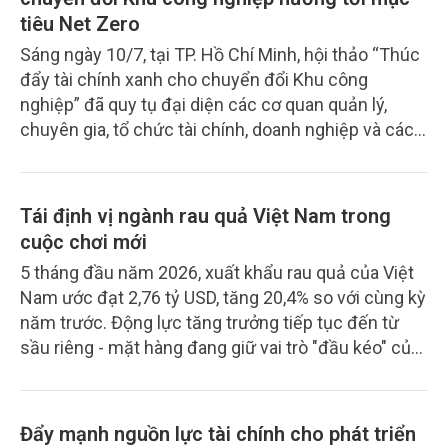
tiêu Net Zero
Sáng ngày 10/7, tại TP. Hồ Chí Minh, hội thảo “Thúc
đẩy tài chính xanh cho chuyển đổi Khu công
nghiệp” đã quy tụ đại diện các cơ quan quản lý,
chuyên gia, tổ chức tài chính, doanh nghiệp và các
đối tác phát triển… nhằm trao đổi giải pháp huy
động nguồn lực cho quá trình chuyển đổi xanh của
hệ thống Khu công nghiệp.
Tái định vị ngành rau quả Việt Nam trong
cuộc chơi mới
5 tháng đầu năm 2026, xuất khẩu rau quả của Việt
Nam ước đạt 2,76 tỷ USD, tăng 20,4% so với cùng kỳ
năm trước. Động lực tăng trưởng tiếp tục đến từ
sầu riêng - mặt hàng đang giữ vai trò "đầu kéo" của
toàn ngành. Tuy nhiên, đằng sau những con số đầy
lạc quan là không ít tín hiệu cảnh báo về sự phụ
thuộc vào một số mặt hàng chủ lực và một số thị
Đẩy mạnh nguồn lực tài chính cho phát triển
trường truyền thống. Trong bối cảnh cạnh tranh