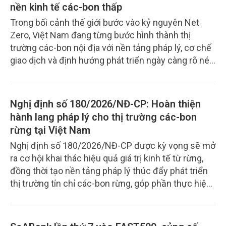
miền núi, đồng bào dân tộc thiểu số và cộng đồng
nền kinh tế các-bon thấp
sống gần rừng. Từ việc lượng hóa các giá trị sinh
Trong bối cảnh thế giới bước vào kỷ nguyên Net
thái của rừng thành nguồn lực tài chính bền vững,
Zero, Việt Nam đang từng bước hình thành thị
chi trả dịch vụ môi trường rừng đang từng bước
trường các-bon nội địa với nền tảng pháp lý, cơ chế
khẳng định vai trò là động lực quan trọng để bảo vệ
giao dịch và định hướng phát triển ngày càng rõ nét.
những "lá phổi xanh" quốc gia, hướng tới mục tiêu
Theo PGS, TS. Nguyễn Đình Thọ - Viện Chiến lược,
phát triển lâm nghiệp đa giá trị và tăng trưởng xanh.
Chính sách nông nghiệp và môi trường, thị trường
các-bon không chỉ là công cụ giảm phát thải khí nhà
Nghị định số 180/2026/NĐ-CP: Hoàn thiện
kính mà còn là “công cụ tài chính khí hậu toàn diện”,
hành lang pháp lý cho thị trường các-bon
góp phần thúc đẩy tăng trưởng xanh, nâng cao
rừng tại Việt Nam
năng lực cạnh tranh và hỗ trợ quá trình chuyển đổi
Nghị định số 180/2026/NĐ-CP được kỳ vọng sẽ mở
sang nền kinh tế phát thải thấp.
ra cơ hội khai thác hiệu quả giá trị kinh tế từ rừng,
đồng thời tạo nền tảng pháp lý thúc đẩy phát triển
thị trường tín chỉ các-bon rừng, góp phần thực hiện
mục tiêu phát thải ròng bằng “0” của Việt Nam vào
năm 2050.