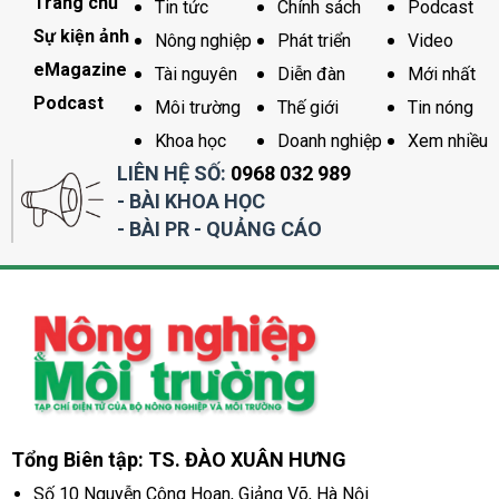
Trang chủ
Tin tức
Chính sách
Podcast
Sự kiện ảnh
Nông nghiệp
Phát triển
Video
eMagazine
Tài nguyên
Diễn đàn
Mới nhất
Podcast
Môi trường
Thế giới
Tin nóng
Khoa học
Doanh nghiệp
Xem nhiều
LIÊN HỆ SỐ:
0968 032 989
- BÀI KHOA HỌC
- BÀI PR - QUẢNG CÁO
Tổng Biên tập: TS. ĐÀO XUÂN HƯNG
Số 10 Nguyễn Công Hoan, Giảng Võ, Hà Nội