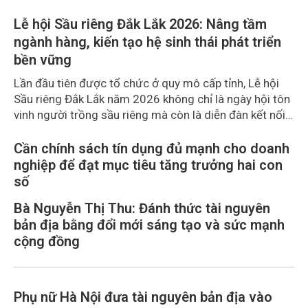
Lễ hội Sầu riêng Đắk Lắk 2026: Nâng tầm
ngành hàng, kiến tạo hệ sinh thái phát triển
bền vững
Lần đầu tiên được tổ chức ở quy mô cấp tỉnh, Lễ hội
Sầu riêng Đắk Lắk năm 2026 không chỉ là ngày hội tôn
vinh người trồng sầu riêng mà còn là diễn đàn kết nối
đầu tư, thương mại, du lịch và phát triển chuỗi giá trị
ngành hàng. Với chủ đề "Sầu riêng Đắk Lắk - Kết nối
Cần chính sách tín dụng đủ mạnh cho doanh
vươn xa", chuỗi 17 hoạt động của lễ hội được kỳ vọng
nghiệp để đạt mục tiêu tăng trưởng hai con
tạo động lực quảng bá thương hiệu, mở rộng thị
số
trường xuất khẩu và từng bước hình thành hệ sinh thái
Bà Nguyễn Thị Thu: Đánh thức tài nguyên
sầu riêng phát triển bền vững.
bản địa bằng đổi mới sáng tạo và sức mạnh
cộng đồng
Phụ nữ Hà Nội đưa tài nguyên bản địa vào