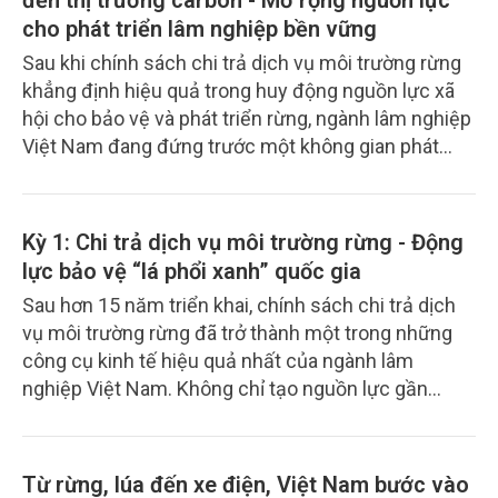
đến thị trường carbon - Mở rộng nguồn lực
tổn thương mà còn được kỳ vọng trở thành phép
cho phát triển lâm nghiệp bền vững
thử quan trọng cho mô hình quản trị rủi ro khí hậu
Sau khi chính sách chi trả dịch vụ môi trường rừng
của Việt Nam trong tương lai.
khẳng định hiệu quả trong huy động nguồn lực xã
hội cho bảo vệ và phát triển rừng, ngành lâm nghiệp
Việt Nam đang đứng trước một không gian phát
triển mới. Trong bối cảnh Việt Nam cam kết đạt
phát thải ròng bằng “0” vào năm 2050, những giá trị
hấp thụ và lưu giữ các-bon của rừng đang từng
Kỳ 1: Chi trả dịch vụ môi trường rừng - Động
bước được nhận diện đầy đủ hơn, mở ra cơ hội hình
lực bảo vệ “lá phổi xanh” quốc gia
thành các nguồn tài chính xanh, góp phần nâng cao
Sau hơn 15 năm triển khai, chính sách chi trả dịch
giá trị rừng và thúc đẩy phát triển lâm nghiệp bền
vụ môi trường rừng đã trở thành một trong những
vững.
công cụ kinh tế hiệu quả nhất của ngành lâm
nghiệp Việt Nam. Không chỉ tạo nguồn lực gần
4.000 tỷ đồng mỗi năm cho công tác quản lý, bảo
vệ và phát triển rừng, chính sách còn góp phần
nâng cao thu nhập cho hàng trăm nghìn hộ dân
Từ rừng, lúa đến xe điện, Việt Nam bước vào