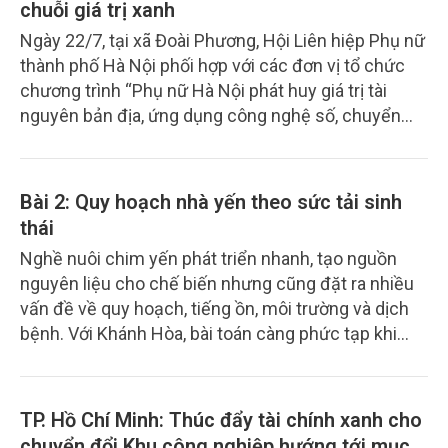
chuỗi giá trị xanh
Ngày 22/7, tại xã Đoài Phương, Hội Liên hiệp Phụ nữ
thành phố Hà Nội phối hợp với các đơn vị tổ chức
chương trình “Phụ nữ Hà Nội phát huy giá trị tài
nguyên bản địa, ứng dụng công nghệ số, chuyển
đổi xanh trong kinh tế tập thể”. Sự kiện không chỉ
tạo diễn đàn kết nối các mô hình kinh tế do phụ nữ
làm chủ, mà còn đánh dấu sự ra đời của Hợp tác xã
Bài 2: Quy hoạch nhà yến theo sức tải sinh
Du lịch chăm sóc sức khỏe và phát triển nông dược
thái
Ba Vì GREEN - mô hình liên kết sản xuất, dịch vụ và
Nghề nuôi chim yến phát triển nhanh, tạo nguồn
du lịch dựa trên thế mạnh thiên nhiên, văn hóa của
nguyên liệu cho chế biến nhưng cũng đặt ra nhiều
địa phương.
vấn đề về quy hoạch, tiếng ồn, môi trường và dịch
bệnh. Với Khánh Hòa, bài toán càng phức tạp khi
yến nhà cùng chia sẻ nguồn thức ăn và không gian
hoạt động với quần thể yến đảo thiên nhiên.
TP. Hồ Chí Minh: Thúc đẩy tài chính xanh cho
chuyển đổi Khu công nghiệp hướng tới mục