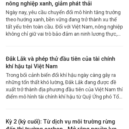
nông nghiệp xanh, giảm phát thải
quốc tế ngày càng gay gắt, yêu cầu kiểm soát chất
Ngày nay, yêu cầu chuyển đổi mô hình tăng trưởng
lượng ngày càng khắt khe, ngành rau quả Việt Nam
theo hướng xanh, bền vững đang trở thành xu thế
đang đứng trước đòi hỏi phải tái cấu trúc mạnh mẽ
tất yếu trên toàn cầu. Đối với Việt Nam, nông nghiệp
để chuyển từ tăng trưởng nhanh sang phát triển
không chỉ giữ vai trò bảo đảm an ninh lương thực,
bền vững.
tạo sinh kế cho hàng chục triệu lao động nông thôn
mà còn là lĩnh vực chịu tác động nặng nề của biến
đổi khí hậu. Tuy nhiên, để hiện thực hóa mục tiêu
Đắk Lắk và phép thử đầu tiên của tài chính
phát triển nông nghiệp xanh, tuần hoàn và bền vững,
khí hậu tại Việt Nam
vấn đề then chốt hiện nay chính là nguồn lực tài
Trong bối cảnh biến đổi khí hậu ngày càng gây ra
chính.
những tổn thất khó lường, Đắk Lắk đang được đề
xuất trở thành địa phương đầu tiên của Việt Nam thí
điểm mô hình tài chính khí hậu từ Quỹ Ứng phó Tổn
thất và Thiệt hại (FRLD). Với nguồn vốn dự kiến 9,8
triệu USD cùng cơ chế giải ngân dựa trên dữ liệu khí
tượng và trí tuệ nhân tạo, dự án không chỉ mở ra
Kỳ 2 (kỳ cuối): Từ dịch vụ môi trường rừng
hướng tiếp cận mới trong hỗ trợ cộng đồng dễ bị