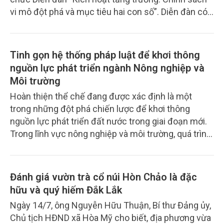
vi mô đột phá và mục tiêu hai con số”. Diễn đàn có
sự tham gia của một số bộ ngành, cơ quan Trung
ương, chuyên gia kinh tế, nhà khoa học, đại diện các
trường đại học, viện nghiên cứu, hiệp hội doanh
Tinh gọn hệ thống pháp luật để khơi thông
nghiệp và cộng đồng doanh nghiệp.
nguồn lực phát triển ngành Nông nghiệp và
Môi trường
Hoàn thiện thể chế đang được xác định là một
trong những đột phá chiến lược để khơi thông
nguồn lực phát triển đất nước trong giai đoạn mới.
Trong lĩnh vực nông nghiệp và môi trường, quá trình
rà soát, sắp xếp và tinh gọn hệ thống văn bản quy
phạm pháp luật không chỉ nhằm giảm số lượng văn
bản hay đơn giản hóa thủ tục hành chính, mà còn
Đánh giá vườn trà cổ núi Hòn Chảo là đặc
hướng tới xây dựng một nền quản trị hiện đại, minh
hữu và quý hiếm Đắk Lắk
bạch và hiệu quả hơn. Những kết quả đạt được
Ngày 14/7, ông Nguyễn Hữu Thuận, Bí thư Đảng ủy,
trong 6 tháng đầu năm 2026 cho thấy, quyết tâm
Chủ tịch HĐND xã Hòa Mỹ cho biết, địa phương vừa
đổi mới mạnh mẽ của Bộ Nông nghiệp và Môi