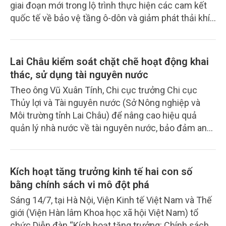
giai đoạn mới trong lộ trình thực hiện các cam kết
quốc tế về bảo vệ tầng ô-dôn và giảm phát thải khí
nhà kính. Những yêu cầu về loại trừ dần các chất
HCFC, giảm tiêu thụ HFC theo Bản sửa đổi Kigali
không chỉ đòi hỏi chuyển đổi công nghệ mà còn đặt
Lai Châu kiểm soát chặt chẽ hoạt động khai
ra yêu cầu tăng cường năng lực quản lý, đào tạo
thác, sử dụng tài nguyên nước
nguồn nhân lực và phối hợp chặt chẽ giữa các cơ
Theo ông Vũ Xuân Tính, Chi cục trưởng Chi cục
quan quản lý, tổ chức quốc tế và cộng đồng doanh
Thủy lợi và Tài nguyên nước (Sở Nông nghiệp và
nghiệp.
Môi trường tỉnh Lai Châu) để nâng cao hiệu quả
quản lý nhà nước về tài nguyên nước, bảo đảm an
ninh nguồn nước, tỉnh Lai Châu sẽ hoàn thiện các
quy hoạch, kế hoạch, điều tra cơ bản, bảo vệ nguồn
nước và kiểm soát chặt chẽ hoạt động khai thác, sử
Kích hoạt tăng trưởng kinh tế hai con số
dụng tài nguyên nước theo quy định.
bằng chính sách vi mô đột phá
Sáng 14/7, tại Hà Nội, Viện Kinh tế Việt Nam và Thế
giới (Viện Hàn lâm Khoa học xã hội Việt Nam) tổ
chức Diễn đàn “Kích hoạt tăng trưởng: Chính sách