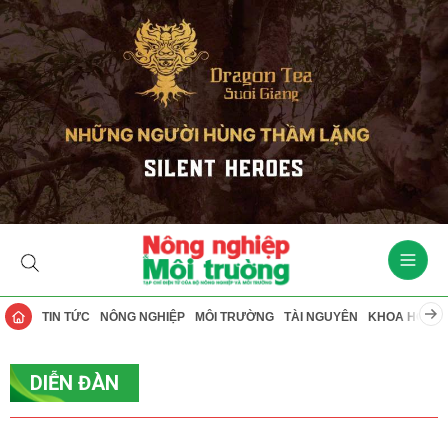
TIN TỨC
NÔNG NGHIỆP
MÔI TRƯỜNG
TÀI NGUYÊN
KHOA HỌC
DIỄN ĐÀN