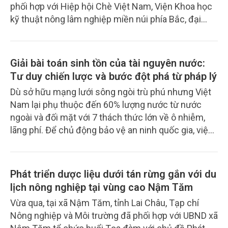
phối hợp với Hiệp hội Chè Việt Nam, Viện Khoa học
trường trong việc đưa thể chế thực sự trở thành
kỹ thuật nông lâm nghiệp miền núi phía Bắc, đại
động lực phát triển.
diện thương hiệu Việt Link Tea tổ chức khảo sát,
nghiên cứu, bảo tồn và phát huy giá trị vườn trà cổ
núi Hòn Chảo thôn Mỹ Thành, xã Hòa Mỹ.
Giải bài toán sinh tồn của tài nguyên nước:
Tư duy chiến lược và bước đột phá từ pháp lý
Dù sở hữu mạng lưới sông ngòi trù phú nhưng Việt
Nam lại phụ thuộc đến 60% lượng nước từ nước
ngoài và đối mặt với 7 thách thức lớn về ô nhiễm,
lãng phí. Để chủ động bảo vệ an ninh quốc gia, việc
chuyển dịch sang tư duy quản trị thông minh bằng
công cụ số đang trở thành yêu cầu cấp bách hơn
bao giờ hết.
Phát triển dược liệu dưới tán rừng gắn với du
lịch nông nghiệp tại vùng cao Nậm Tăm
Vừa qua, tại xã Nậm Tăm, tỉnh Lai Châu, Tạp chí
Nông nghiệp và Môi trường đã phối hợp với UBND xã