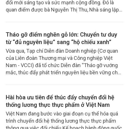
đổi mới sáng tạo và sức mạnh cộng đồng. Đó là
quan điểm được bà Nguyễn Thị Thu, Nhà sáng lập
hệ sinh thái MEVI, chia sẻ trong cuộc trao đổi với
phóng viên Tạp chí Nông nghiệp và Môi trường về
con đường phát triển kinh tế cộng đồng theo hướng
Tháo gỡ điểm nghẽn gỗ lớn: Chuyển tư duy
xanh, bền vững.
từ “đủ nguyên liệu” sang “hộ chiếu xanh”
Vừa qua, Tạp chí Diễn đàn Doanh nghiệp (Cơ quan
của Liên đoàn Thương mại và Công nghiệp Việt
Nam - VCCI) đã tổ chức Diễn đàn “Tháo gỡ vướng
mắc, thúc đẩy phát triển nguyên liệu bền vững cho
ngành gỗ chế biến sâu”. Diễn đàn thu hút tham dự
của đại diện các cơ quan quản lý nhà nước, các
hiệp hội ngành hàng, các nhà khoa học, chuyên gia
Hài hòa ưu tiên để thúc đẩy chuyển đổi hệ
và đông đảo cộng đồng doanh nghiệp lâm nghiệp,
thống lương thực thực phẩm ở Việt Nam
chế biến gỗ trên cả nước.
Việt Nam đang bước vào giai đoạn cụ thể hóa quá
trình chuyển đổi hệ thống lương thực thực phẩm
thông qua việc đối chiếu Kế hoạch hành động quốc