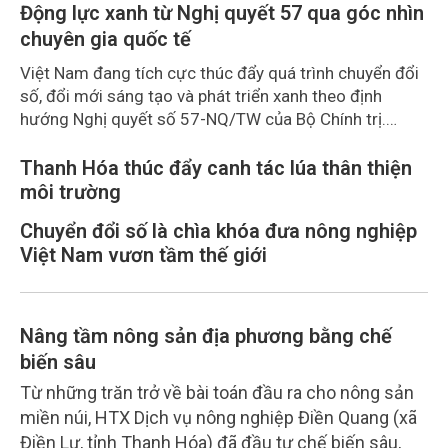
Động lực xanh từ Nghị quyết 57 qua góc nhìn
chuyên gia quốc tế
Việt Nam đang tích cực thúc đẩy quá trình chuyển đổi
số, đổi mới sáng tạo và phát triển xanh theo định
hướng Nghị quyết số 57-NQ/TW của Bộ Chính trị.
Trong đó, nông nghiệp và môi trường được xác định là
hai lĩnh vực trọng điểm chịu tác động sâu sắc bởi các
Thanh Hóa thúc đẩy canh tác lúa thân thiện
tiến bộ công nghệ và cam kết bền vững toàn cầu, đặc
môi trường
biệt là mục tiêu đưa phát thải ròng bằng 0 (Net-Zero)
Chuyển đổi số là chìa khóa đưa nông nghiệp
vào năm 2050.
Việt Nam vươn tầm thế giới
Nâng tầm nông sản địa phương bằng chế
biến sâu
Từ những trăn trở về bài toán đầu ra cho nông sản
miền núi, HTX Dịch vụ nông nghiệp Điền Quang (xã
Điền Lư, tỉnh Thanh Hóa) đã đầu tư chế biến sâu,