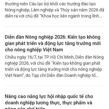
thường niên Câu lạc bộ khối các trường đào tạo
nghiệp và Môi trường đã có cuộc trao đổi với bà Tô
Nông nghiệp, Lâm nghiệp và Thủy sản năm 2026 đã
Thị Nhã Trầm, Tổng Giám đốc Công ty Cổ phần
diễn ra với chủ đề “Khoa học liên ngành trong lĩnh
Công nghệ Sinh học cây giống Việt Nam
vực Nông nghiệp - Lâm nghiệp - Thủy sản”, thu hút
(Vietplants).
sự tham dự của các Lãnh đạo, nhà khoa học và
chuyên gia… đến từ 17 trường thành viên, cùng
Diễn đàn Nông nghiệp 2026: Kiến tạo không
nhiều tổ chức nghề nghiệp, đối tác quốc tế.
gian phát triển và động lực tăng trưởng mới
cho nông nghiệp Việt Nam
Chiều ngày 16/7, tại TP. Hồ Chí Minh, Diễn đàn Nông
nghiệp 2026, với chủ đề “Kiến tạo không gian phát
triển và động lực tăng trưởng mới cho nông nghiệp
Việt Nam”, do Tạp chí Diễn đàn Doanh nghiệp tổ
chức, đã quy tụ hơn 150 đại biểu là Lãnh đạo cơ
quan quản lý, chuyên gia, doanh nghiệp, nhà khoa
học, các hiệp hội ngành hàng… cùng đại diện các
Nâng cao năng lực hội nhập quốc tế cho
Cơ quan báo chí, truyền thông khu vực phía Nam.
doanh nghiệp lương thực, thực phẩm và