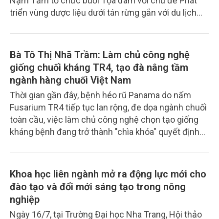
Nậm Tăm tổ chức buổi Tọa đàm với chủ đề Phát
triển vùng dược liệu dưới tán rừng gắn với du lịch
nông nghiệp, với sự đồng hành của Công ty TNHH
Trí Đức Lai Châu. Đây là sự kiện đặc biệt quan trọng
nhằm kết nối các nguồn lực, tìm kiếm giải pháp
Bà Tô Thị Nhã Trầm: Làm chủ công nghệ
phát triển kinh tế xanh và nâng cao sinh kế, đời
giống chuối kháng TR4, tạo đà nâng tầm
sống cho đồng bào vùng cao.
ngành hàng chuối Việt Nam
Thời gian gần đây, bệnh héo rũ Panama do nấm
Fusarium TR4 tiếp tục lan rộng, đe dọa ngành chuối
toàn cầu, việc làm chủ công nghệ chọn tạo giống
kháng bệnh đang trở thành "chìa khóa" quyết định
năng lực cạnh tranh của mỗi quốc gia. Tại Việt
Nam, bên cạnh những thành tựu của các viện
nghiên cứu, nhiều doanh nghiệp đã mạnh dạn đầu
Khoa học liên ngành mở ra động lực mới cho
tư vào công nghệ sinh học, nuôi cấy mô và phát
đào tạo và đổi mới sáng tạo trong nông
triển các giống chuối mới có khả năng chống chịu
nghiệp
cao, đáp ứng yêu cầu khắt khe của thị trường xuất
Ngày 16/7, tại Trường Đại học Nha Trang, Hội thảo
khẩu. Để hiểu rõ hơn, phóng viên Tạp chí Nông