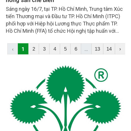
nông sản chế biến
Sáng ngày 16/7, tại TP. Hồ Chí Minh, Trung tâm Xúc
tiến Thương mại và Đầu tư TP. Hồ Chí Minh (ITPC)
phối hợp với Hiệp hội Lương thực Thực phẩm TP.
Hồ Chí Minh (FFA) tổ chức Hội nghị tập huấn với
chủ đề “Nâng cao năng lực hội nhập kinh tế quốc tế
về ngành hàng lương thực - thực phẩm và sản
‹
1
...
2
3
4
5
6
13
14
›
phẩm nông nghiệp sau chế biến”.