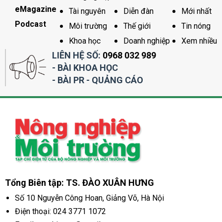
eMagazine
Tài nguyên
Diễn đàn
Mới nhất
Podcast
Môi trường
Thế giới
Tin nóng
Khoa học
Doanh nghiệp
Xem nhiều
LIÊN HỆ SỐ:
0968 032 989
- BÀI KHOA HỌC
- BÀI PR - QUẢNG CÁO
Tổng Biên tập: TS. ĐÀO XUÂN HƯNG
Số 10 Nguyễn Công Hoan, Giảng Võ, Hà Nội
Điện thoại:
024 3771 1072