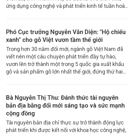
ứng dụng công nghệ và phát triển kinh tế tuần hoàn.
Cách làm này không chỉ giúp gia tăng giá trị cho các
sản phẩm nông nghiệp địa phương mà còn tạo việc
làm, nâng cao thu nhập cho người dân và hình thành
Phó Cục trưởng Nguyễn Văn Diện: "Hộ chiếu
chuỗi sản xuất bền vững.
xanh" cho gỗ Việt vươn tầm thế giới
Trong hơn 30 năm đổi mới, ngành gỗ Việt Nam đã
viết nên một câu chuyện phát triển đầy tự hào,
vươn lên trở thành một trong 5 quốc gia xuất khẩu
gỗ và sản phẩm gỗ lớn nhất thế giới, đứng thứ hai
châu Á và đứng đầu Đông Nam Á, với sản phẩm có
mặt trên 140 quốc gia và vùng lãnh thổ.
Bà Nguyễn Thị Thu: Đánh thức tài nguyên
bản địa bằng đổi mới sáng tạo và sức mạnh
cộng đồng
Tài nguyên bản địa chỉ thực sự trở thành động lực
phát triển khi được kết nối với khoa học công nghệ,