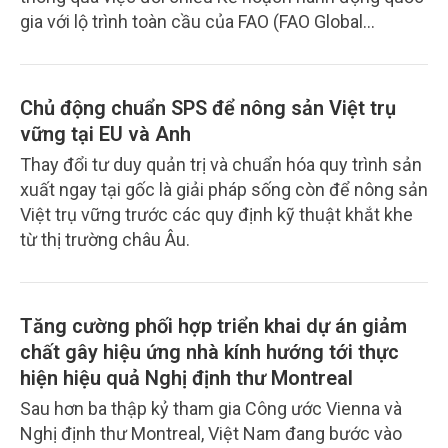
gia với lộ trình toàn cầu của FAO (FAO Global
Roadmap) nhằm xác định các ưu tiên hành động,
tăng cường phối hợp giữa các đối tác và huy động
nguồn lực cho giai đoạn 2026-2030. Đây là nội dung
Chủ động chuẩn SPS để nông sản Việt trụ
trọng tâm được thảo luận tại Hội thảo "Chuyển đổi
vững tại EU và Anh
hệ thống lương thực thực phẩm ở Việt Nam trong
Thay đổi tư duy quản trị và chuẩn hóa quy trình sản
tiến trình toàn cầu: Hài hòa các ưu tiên, thúc đẩy
xuất ngay tại gốc là giải pháp sống còn để nông sản
hợp tác và triển khai thực hiện", diễn ra trong 02
Việt trụ vững trước các quy định kỹ thuật khắt khe
ngày 28-29/7 tại Hà Nội.
từ thị trường châu Âu.
Tăng cường phối hợp triển khai dự án giảm
chất gây hiệu ứng nhà kính hướng tới thực
hiện hiệu quả Nghị định thư Montreal
Sau hơn ba thập kỷ tham gia Công ước Vienna và
Nghị định thư Montreal, Việt Nam đang bước vào