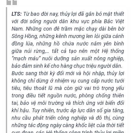
LTS:
Từ bao đời nay, thủy lợi đã gắn bó mật thiết
với đời sống người dân khu vực phía Bắc Việt
Nam. Những con đê trầm mặc chạy dài bên bờ
Sông Hồng, những kênh mương len lỏi giữa cánh
đồng lúa, những hồ chứa nước nằm yên bình
giữa núi rừng,… tất cả tạo nên một Hệ thống
“mạch máu” nuôi dưỡng sản xuất nông nghiệp,
bảo đảm sinh kế cho hàng chục triệu người dân.
Bước sang thời kỳ đổi mới và hội nhập, thủy lợi
không chỉ dừng ở nhiệm vụ cung cấp nước tưới
tiêu, tiêu thoát lũ mà còn giữ vai trò trọng yếu
trong điều tiết nguồn nước, phòng chống thiên
tai, bảo vệ môi trường và thích ứng với biến đổi
khí hậu. Tuy nhiên, trước áp lực dân số gia tăng,
nhu cầu phát triển công nghiệp và đô thị, cùng
những tác động ngày càng khốc liệt của thời tiết
cực đoan, các Hệ thống công trình thủy lợi miền