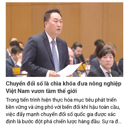
từ các cơ quan quản lý nhà nước, đơn vị nghiên cứu,
doanh nghiệp, hợp tác xã và nông dân đang trực
tiếp triển khai mô hình sản xuất lúa phát thải thấp.
Chuyển đổi số là chìa khóa đưa nông nghiệp
Việt Nam vươn tầm thế giới
Trong tiến trình hiện thực hóa mục tiêu phát triển
bền vững và ứng phó với biến đổi khí hậu toàn cầu,
việc đẩy mạnh chuyển đổi số quốc gia được xác
định là bước đột phá chiến lược hàng đầu. Sự ra đời
của Nghị quyết số 57-NQ/TW đã trở thành động lực