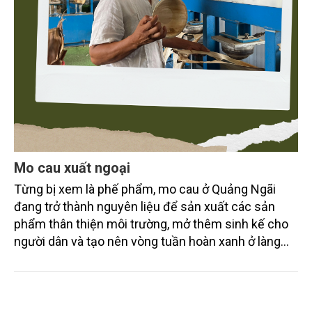
Mo cau xuất ngoại
Từng bị xem là phế phẩm, mo cau ở Quảng Ngãi
đang trở thành nguyên liệu để sản xuất các sản
phẩm thân thiện môi trường, mở thêm sinh kế cho
người dân và tạo nên vòng tuần hoàn xanh ở làng
quê. Trải qua chặng đường dài (từ 2020 đến nay),
chén, dĩa... từ mo cau đã được thị trường trong nước
và quốc tế đón nhận.