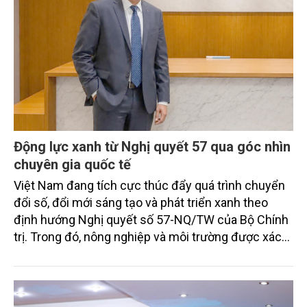
Động lực xanh từ Nghị quyết 57 qua góc nhìn
chuyên gia quốc tế
Việt Nam đang tích cực thúc đẩy quá trình chuyển
đổi số, đổi mới sáng tạo và phát triển xanh theo
định hướng Nghị quyết số 57-NQ/TW của Bộ Chính
trị. Trong đó, nông nghiệp và môi trường được xác
định là hai lĩnh vực trọng điểm chịu tác động sâu
sắc bởi các tiến bộ công nghệ và cam kết bền vững
toàn cầu, đặc biệt là mục tiêu đưa phát thải ròng
bằng 0 (Net-Zero) vào năm 2050.