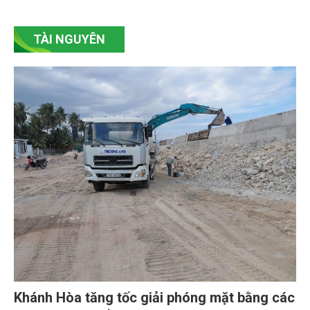
đoàn Mavin) vừa chính thức đưa vào vận hành hệ
thống điện năng lượng mặt trời tại Nhà máy Dược
Thú y Cai Lậy (Mekovet), tọa lạc ở phường Cai Lậy,
tỉnh Đồng Tháp.
TÀI NGUYÊN