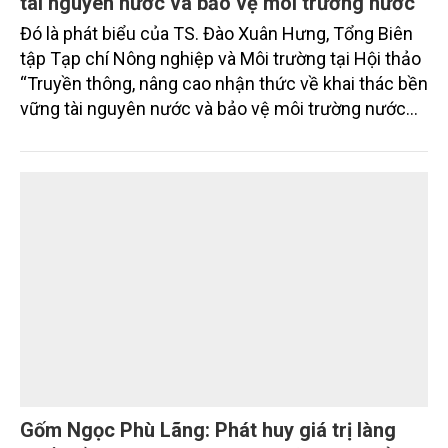
tài nguyên nước và bảo vệ môi trường nước
Đó là phát biểu của TS. Đào Xuân Hưng, Tổng Biên
tập Tạp chí Nông nghiệp và Môi trường tại Hội thảo
“Truyền thông, nâng cao nhận thức về khai thác bền
vững tài nguyên nước và bảo vệ môi trường nước
xuyên biên giới” do Tạp chí Nông nghiệp và Môi
trường phối hợp với Sở Nông nghiệp và Môi trường
tỉnh Lai Châu tổ chức ngày 10/7/2026. Hội thảo thu
hút sự tham gia của hơn 100 đại biểu là lãnh đạo
các đơn vị thuộc Bộ Nông nghiệp và Môi trường,
chuyên gia, nhà khoa học, Sở Nông nghiệp và Môi
trường tỉnh Lai Châu và đại diện các cơ quan đơn vị
doanh nghiệp ở các tỉnh miền núi phía Bắc.
Gốm Ngọc Phù Lãng: Phát huy giá trị làng