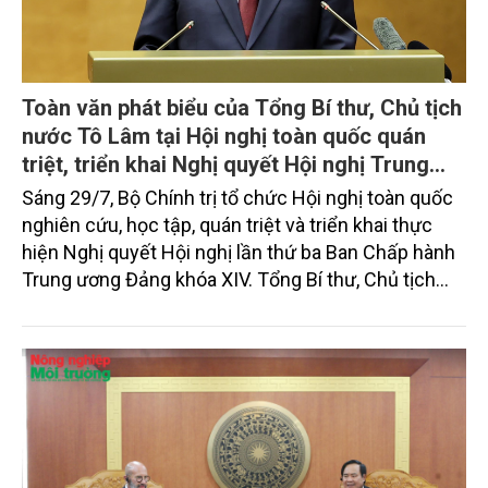
Toàn văn phát biểu của Tổng Bí thư, Chủ tịch
nước Tô Lâm tại Hội nghị toàn quốc quán
triệt, triển khai Nghị quyết Hội nghị Trung
ương 3, khóa XIV
Sáng 29/7, Bộ Chính trị tổ chức Hội nghị toàn quốc
nghiên cứu, học tập, quán triệt và triển khai thực
hiện Nghị quyết Hội nghị lần thứ ba Ban Chấp hành
Trung ương Đảng khóa XIV. Tổng Bí thư, Chủ tịch
nước Tô Lâm đã có bài phát biểu chỉ đạo quan
trọng. Tạp chí Nông nghiệp và Môi trường trân trọng
giới thiệu toàn văn bài phát biểu của đồng chí Tổng
Bí thư, Chủ tịch nước.