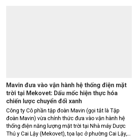
SeABank tiếp tục duy trì hoạt động hiệu quả, mở
rộng tín dụng, củng cố nguồn vốn và đảm bảo các
chỉ tiêu an toàn.
Mavin đưa vào vận hành hệ thống điện mặt
trời tại Mekovet: Dấu mốc hiện thực hóa
chiến lược chuyển đổi xanh
Công ty Cô phần tập đoàn Mavin (gọi tắt là Tập