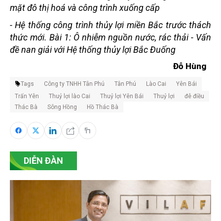
mặt đô thị hoá và công trình xuống cấp
-
Hệ thống công trình thủy lợi miền Bắc trước thách
thức mới. Bài 1: Ô nhiễm nguồn nước, rác thải - Vấn
đề nan giải với Hệ thống thủy lợi Bắc Đuống
Đỗ Hùng
Tags
Công ty TNHH Tân Phú
Tân Phú
Lào Cai
Yên Bái
Trấn Yên
Thuỷ lợi lào Cai
Thuỷ lợi Yên Bái
Thuỷ lợi
đê điều
Thác Bà
Sông Hồng
Hồ Thác Bà
DIỄN ĐÀN