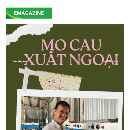
mạnh mẽ, thúc đẩy quá trình cải cách toàn diện,
EMAGAZINE
minh bạch hóa chuỗi cung ứng và nâng cao hiệu
quả quản lý môi trường, đặc biệt trong hai lĩnh vực
then chốt là nông nghiệp và môi trường.