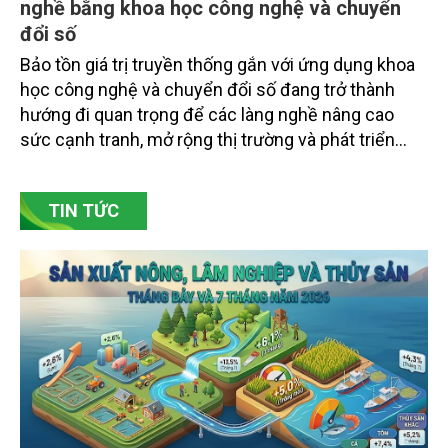
nghề bằng khoa học công nghệ và chuyển
đổi số
Bảo tồn giá trị truyền thống gắn với ứng dụng khoa
học công nghệ và chuyển đổi số đang trở thành
hướng đi quan trọng để các làng nghề nâng cao
sức cạnh tranh, mở rộng thị trường và phát triển
bền vững. Tại làng gốm Phù Lãng, xã Phù Lãng, tỉnh
Bắc Ninh, nhiều nghệ nhân và cơ sở sản xuất đã
TIN TỨC
chủ động đổi mới tư duy, đầu tư công nghệ, xây
dựng thương hiệu trên nền tảng giá trị truyền thống.